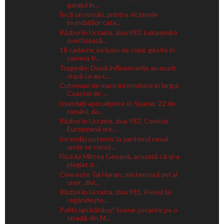
garajul in...
Încă un român, printre victimele
inundațiilor cata...
Război în Ucraina, ziua 983. Lukașenko
avertizează...
18 cadavre, inclusiv de copii, găsite în
camera fr...
Tragedie: Două influencerițe au murit
după ce au c...
Cutremur de mare intensitate în largul
Coastei de ...
Inundații apocaliptice în Spania: 22 de
români, da...
Război în Ucraina, ziua 982. Comisia
Europeană vre...
Incendiu puternic la șantierul naval
unde se const...
Fiica lui Mircea Geoană, acuzată că și-a
plagiat d...
Cine este Tal Hanan, misteriosul șef al
unei „divi...
Război în Ucraina, ziua 981. Kievul își
regândește...
Politician bătăuș! Scene șocante pe o
stradă din M...