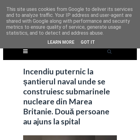
This site uses cookies from Google to deliver its services
and to analyze traffic. Your IP address and user-agent are
shared with Google along with performance and security
metrics to ensure quality of service, generate usage
statistics, and to detect and address abuse.
LEARN MORE
GOT IT
Incendiu puternic la
șantierul naval unde se
construiesc submarinele
nucleare din Marea
Britanie. Două persoane
au ajuns la spital