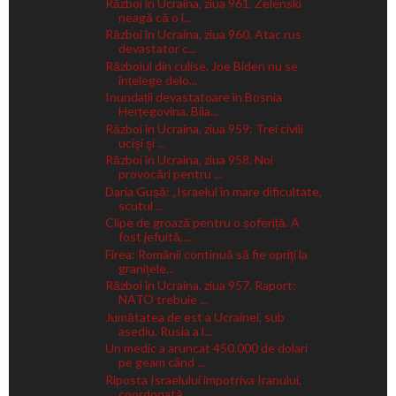
Război în Ucraina, ziua 961. Zelenski
neagă că o î...
Război în Ucraina, ziua 960. Atac rus
devastator c...
Războiul din culise. Joe Biden nu se
înțelege delo...
Inundații devastatoare în Bosnia
Herțegovina. Bila...
Război în Ucraina, ziua 959: Trei civili
ucişi şi ...
Război în Ucraina, ziua 958. Noi
provocări pentru ...
Daria Gușă: „Israelul în mare dificultate,
scutul ...
Clipe de groază pentru o șoferiță. A
fost jefuită,...
Firea: Românii continuă să fie opriţi la
graniţele...
Război în Ucraina, ziua 957. Raport:
NATO trebuie ...
Jumătatea de est a Ucrainei, sub
asediu. Rusia a l...
Un medic a aruncat 450.000 de dolari
pe geam când ...
Riposta Israelului împotriva Iranului,
coordonată ...