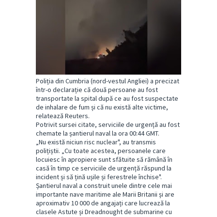
Poliția din Cumbria (nord-vestul Angliei) a precizat
într-o declarație că două persoane au fost
transportate la spital după ce au fost suspectate
de inhalare de fum și că nu există alte victime,
relatează Reuters.
Potrivit sursei citate, serviciile de urgență au fost
chemate la șantierul naval la ora 00:44 GMT.
„Nu există niciun risc nuclear", au transmis
polițiștii. „Cu toate acestea, persoanele care
locuiesc în apropiere sunt sfătuite să rămână în
casă în timp ce serviciile de urgență răspund la
incident și să țină ușile și ferestrele închise".
Șantierul naval a construit unele dintre cele mai
importante nave maritime ale Marii Britanii și are
aproximativ 10 000 de angajați care lucrează la
clasele Astute și Dreadnought de submarine cu