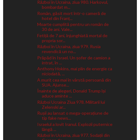
Război în Ucraina, ziua 980. Harkovul,
bombardat m...
Român, găsit mort într-o cameră de
hotel din Franț...
Moarte cumplită pentru un român de
30 de ani. Vale...
Fetiță de 7 ani, înjunghiată mortal de
propria sor...
Război în Ucraina, ziua 979. Rusia
revendică un no...
Prăpăd în Israel. Un șofer de camion a
intrat, în ...
Anthony Hokins, mai plin de energie ca
niciodată, ...
A murit cea mai în vârstă persoană din
SUA. Ajunse...
Înainte de alegeri, Donald Trump își
aduce aminte ...
Război Ucraina Ziua 978. Militarii lui
Zelenski ar...
Rușii au lansat o mega-operațiune de
tip fake news...
Israelul a lovit Iranul. Explozii puternice
lângă ...
Război în Ucraina, ziua 977. Sodații din