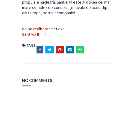
propulsie nucleară. Șantierul este al doilea cel mai
mare complex de construcții navale de acest tip
din Europa, potrivit companiei.
de pe
realitatea.net
ext
Sent via IFTTT
TAGS
NO COMMENTS