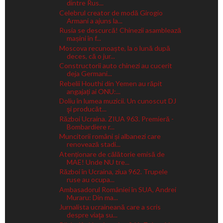
dintre Rus...
Celebrul creator de modă Girogio
Armani a ajuns la...
Rusia se descurcă! Chinezii asamblează
mașini în f...
Moscova recunoaște, la o lună după
deces, că o jur...
Constructorii auto chinezi au cucerit
deja Germani...
Rebelii Houthi din Yemen au răpit
angajați ai ONU:...
Doliu în lumea muzicii. Un cunoscut DJ
şi producăt...
Război Ucraina. ZIUA 963. Premieră -
Bombardiere r...
Muncitorii români și albanezi care
renovează stadi...
Atenționare de călătorie emisă de
MAE! Unde NU tre...
Război în Ucraina, ziua 962. Trupele
ruse au ocupa...
Ambasadorul României în SUA, Andrei
Muraru: Din ma...
Jurnalista ucraineană care a scris
despre viaţa su...