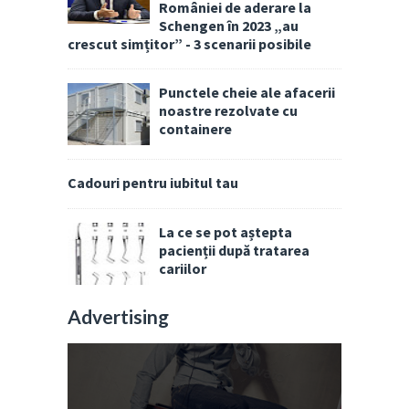
României de aderare la
Schengen în 2023 „au
crescut simțitor” - 3 scenarii posibile
Punctele cheie ale afacerii
noastre rezolvate cu
containere
Cadouri pentru iubitul tau
La ce se pot aștepta
pacienții după tratarea
cariilor
Advertising