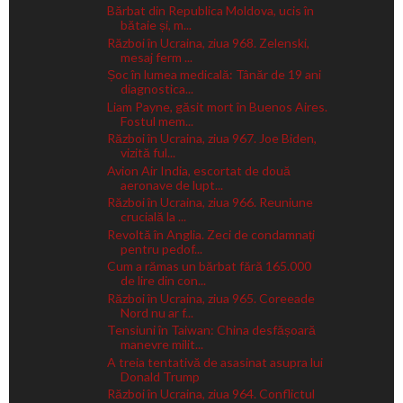
Bărbat din Republica Moldova, ucis în
bătaie și, m...
Război în Ucraina, ziua 968. Zelenski,
mesaj ferm ...
Șoc în lumea medicală: Tânăr de 19 ani
diagnostica...
Liam Payne, găsit mort în Buenos Aires.
Fostul mem...
Război în Ucraina, ziua 967. Joe Biden,
vizită ful...
Avion Air India, escortat de două
aeronave de lupt...
Război în Ucraina, ziua 966. Reuniune
crucială la ...
Revoltă în Anglia. Zeci de condamnați
pentru pedof...
Cum a rămas un bărbat fără 165.000
de lire din con...
Război în Ucraina, ziua 965. Coreeade
Nord nu ar f...
Tensiuni în Taiwan: China desfășoară
manevre milit...
A treia tentativă de asasinat asupra lui
Donald Trump
Război în Ucraina, ziua 964. Conflictul