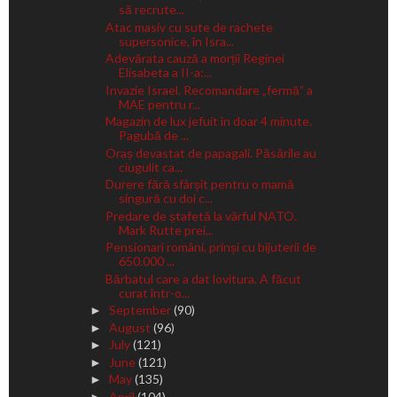
să recrute...
Atac masiv cu sute de rachete
supersonice, în Isra...
Adevărata cauză a morții Reginei
Elisabeta a II-a:...
Invazie Israel. Recomandare „fermă” a
MAE pentru r...
Magazin de lux jefuit în doar 4 minute.
Pagubă de ...
Oraș devastat de papagali. Păsările au
ciugulit ca...
Durere fără sfârșit pentru o mamă
singură cu doi c...
Predare de ștafetă la vârful NATO.
Mark Rutte prei...
Pensionari români, prinși cu bijuterii de
650.000 ...
Bărbatul care a dat lovitura. A făcut
curat într-o...
September
(90)
►
August
(96)
►
July
(121)
►
June
(121)
►
May
(135)
►
April
(104)
►