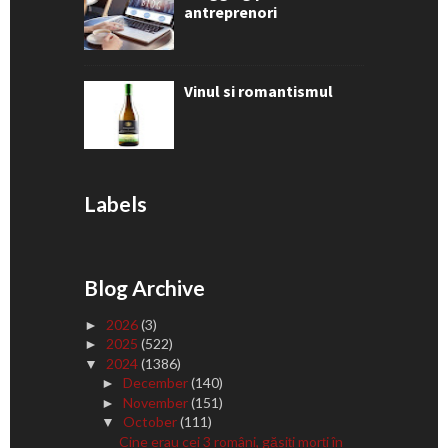
antreprenori
Vinul si romantismul
Labels
Blog Archive
2026
(3)
►
2025
(522)
►
2024
(1386)
▼
December
(140)
►
November
(151)
►
October
(111)
▼
Cine erau cei 3 români, găsiți morți în