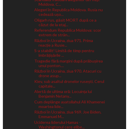
Moldova. C...
Alegeri în Republica Moldova. Rusia nu
cedează ușo...
Oligarh rus, găsit MORT după ce a
căzut de la etaj...
Referendum Republica Moldova: scor
extrem de strân...
Război în Ucraina, ziua 971. Prima
reacție a Rusie...
S-a stabilit! Limită de timp pentru
îmbrățișările ...
Tragedie fără margini după prăbușirea
unui ponton....
Război în Ucraina, ziua 970. Atacuri cu
drone asup...
Kiev, sub asaltul dronelor rusești. Cerul
capitale...
Alertă de ultima oră: Locuința lui
Benjamin Netany...
Cum deplânge ayatollahul Ali Khamenei
moartea lide...
Război în Ucraina, ziua 969. Joe Biden,
Emmanuel M...
Uciderea liderului Hamas -
Washingtonul cere elibe...