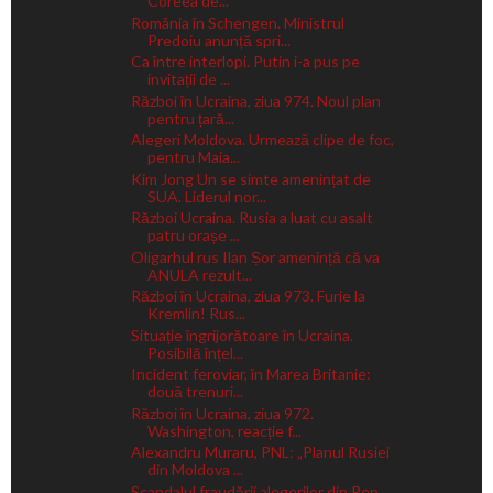
Coreea de...
România în Schengen. Ministrul
Predoiu anunță spri...
Ca între interlopi. Putin i-a pus pe
invitații de ...
Război în Ucraina, ziua 974. Noul plan
pentru țară...
Alegeri Moldova. Urmează clipe de foc,
pentru Maia...
Kim Jong Un se simte amenințat de
SUA. Liderul nor...
Război Ucraina. Rusia a luat cu asalt
patru orașe ...
Oligarhul rus Ilan Șor amenință că va
ANULA rezult...
Război în Ucraina, ziua 973. Furie la
Kremlin! Rus...
Situație îngrijorătoare în Ucraina.
Posibilă înțel...
Incident feroviar, în Marea Britanie:
două trenuri...
Război în Ucraina, ziua 972.
Washington, reacție f...
Alexandru Muraru, PNL: „Planul Rusiei
din Moldova ...
Scandalul fraudării alegerilor din Rep.