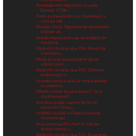
Revoluția anti-migranți ia cu asalt
Europa. 17 țăr...
Putin șochează din nou. Kremlinul i-a
scos pe tali...
Nicolae Ciucă: Siguranța fiecărui român
trebuie să...
Român împușcat în cap de polițiștii de
frontieră, ...
Război în Ucraina, ziua 954: Kievul dă
startul pro...
Maria și Lucia au avut parte de un
sfârșit crunt. ...
Război în Ucraina, ziua 953: Zelenski
mulţumeşte î...
Un pakistanez a vrut să treacă granița
cu amanta î...
MApN a trimis două avioane F-16 și
două avioane F-...
Autobuz școlar, cuprins de foc în
excursie! Cel pu...
Ședință crucială la Palatul Victoria:
Guvernul apr...
Încă un mesaj RO-Alert în Tulcea:
drone rusești, r...
Război în Ucraina, ziua 952. Rusia vrea