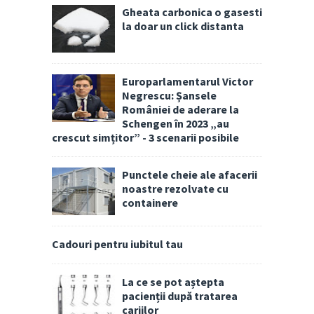
Gheata carbonica o gasesti
la doar un click distanta
Europarlamentarul Victor
Negrescu: Șansele
României de aderare la
Schengen în 2023 „au
crescut simțitor” - 3 scenarii posibile
Punctele cheie ale afacerii
noastre rezolvate cu
containere
Cadouri pentru iubitul tau
La ce se pot aștepta
pacienții după tratarea
cariilor