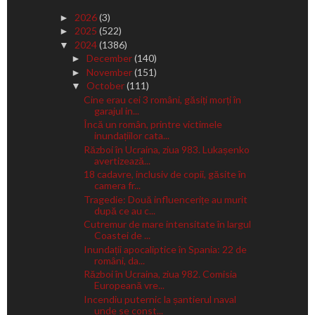
2026
(3)
►
2025
(522)
►
2024
(1386)
▼
December
(140)
►
November
(151)
►
October
(111)
▼
Cine erau cei 3 români, găsiți morți în
garajul in...
Încă un român, printre victimele
inundațiilor cata...
Război în Ucraina, ziua 983. Lukașenko
avertizează...
18 cadavre, inclusiv de copii, găsite în
camera fr...
Tragedie: Două influencerițe au murit
după ce au c...
Cutremur de mare intensitate în largul
Coastei de ...
Inundații apocaliptice în Spania: 22 de
români, da...
Război în Ucraina, ziua 982. Comisia
Europeană vre...
Incendiu puternic la șantierul naval
unde se const...