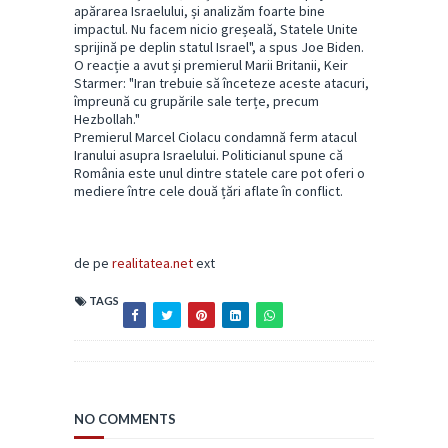
apărarea Israelului, și analizăm foarte bine
impactul. Nu facem nicio greșeală, Statele Unite
sprijină pe deplin statul Israel", a spus Joe Biden.
O reacție a avut și premierul Marii Britanii, Keir
Starmer: "Iran trebuie să înceteze aceste atacuri,
împreună cu grupările sale terțe, precum
Hezbollah."
Premierul Marcel Ciolacu condamnă ferm atacul
Iranului asupra Israelului. Politicianul spune că
România este unul dintre statele care pot oferi o
mediere între cele două țări aflate în conflict.
de pe
realitatea.net
ext
TAGS
NO COMMENTS