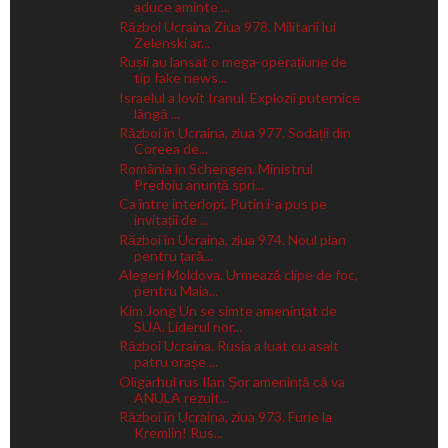
aduce aminte ...
Război Ucraina Ziua 978. Militarii lui
Zelenski ar...
Rușii au lansat o mega-operațiune de
tip fake news...
Israelul a lovit Iranul. Explozii puternice
lângă ...
Război în Ucraina, ziua 977. Sodații din
Coreea de...
România în Schengen. Ministrul
Predoiu anunță spri...
Ca între interlopi. Putin i-a pus pe
invitații de ...
Război în Ucraina, ziua 974. Noul plan
pentru țară...
Alegeri Moldova. Urmează clipe de foc,
pentru Maia...
Kim Jong Un se simte amenințat de
SUA. Liderul nor...
Război Ucraina. Rusia a luat cu asalt
patru orașe ...
Oligarhul rus Ilan Șor amenință că va
ANULA rezult...
Război în Ucraina, ziua 973. Furie la
Kremlin! Rus...