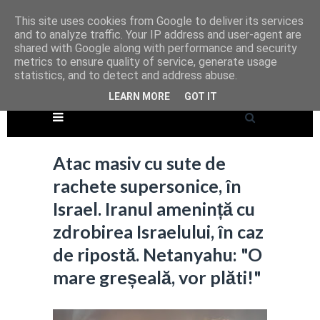
This site uses cookies from Google to deliver its services
and to analyze traffic. Your IP address and user-agent are
shared with Google along with performance and security
metrics to ensure quality of service, generate usage
statistics, and to detect and address abuse.
LEARN MORE
GOT IT
Atac masiv cu sute de
rachete supersonice, în
Israel. Iranul amenință cu
zdrobirea Israelului, în caz
de ripostă. Netanyahu: "O
mare greșeală, vor plăti!"