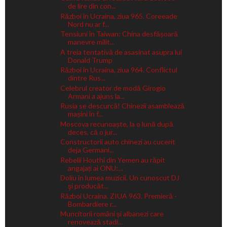
de lire din con...
Război în Ucraina, ziua 965. Coreeade
Nord nu ar f...
Tensiuni în Taiwan: China desfășoară
manevre milit...
A treia tentativă de asasinat asupra lui
Donald Trump
Război în Ucraina, ziua 964. Conflictul
dintre Rus...
Celebrul creator de modă Girogio
Armani a ajuns la...
Rusia se descurcă! Chinezii asamblează
mașini în f...
Moscova recunoaște, la o lună după
deces, că o jur...
Constructorii auto chinezi au cucerit
deja Germani...
Rebelii Houthi din Yemen au răpit
angajați ai ONU:...
Doliu în lumea muzicii. Un cunoscut DJ
şi producăt...
Război Ucraina. ZIUA 963. Premieră -
Bombardiere r...
Muncitorii români și albanezi care
renovează stadi...