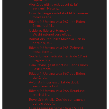
Alertă de ultima oră: Locuința lui
Benjamin Netany...
Cum deplânge ayatollahul Ali Khamenei
moartea lide...
Război în Ucraina, ziua 969. Joe Biden,
Emmanuel M...
Uciderea liderului Hamas -
Washingtonul cere elibe...
Bărbat din Republica Moldova, ucis în
bătaie și, m...
Război în Ucraina, ziua 968. Zelenski,
mesaj ferm ...
Șoc în lumea medicală: Tânăr de 19 ani
diagnostica...
Liam Payne, găsit mort în Buenos Aires.
Fostul mem...
Război în Ucraina, ziua 967. Joe Biden,
vizită ful...
Avion Air India, escortat de două
aeronave de lupt...
Război în Ucraina, ziua 966. Reuniune
crucială la ...
Revoltă în Anglia. Zeci de condamnați
pentru pedof...
Cum a rămas un bărbat fără 165.000