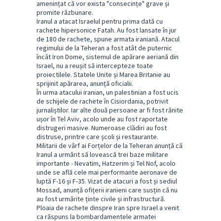
amenințat că vor exista "consecințe" grave și
promite răzbunare.
Iranul a atacat Israelul pentru prima dată cu
rachete hipersonice Fatah. Au fost lansate în jur
de 180 de rachete, spune armata iraniană. Atacul
regimului de la Teheran a fost atât de puternic
încât Iron Dome, sistemul de apărare aeriană din
Israel, nu a reușit să intercepteze toate
proiectilele. Statele Unite și Marea Britanie au
sprijinit apărarea, anunță oficialii.
În urma atacului iranian, un palestinian a fost ucis
de schijele de rachete în Cisiordania, potrivit
jurnaliștilor. Iar alte două persoane ar fi fost rănite
ușor în Tel Aviv, acolo unde au fost raportate
distrugeri masive. Numeroase clădiri au fost
distruse, printre care școli și restaurante.
Militarii de vârf ai Forțelor de la Teheran anunță că
Iranul a urmărit să lovească trei baze militare
importante - Nevatim, Hatzerim și Tel Nof, acolo
unde se află cele mai performante aeronave de
luptă F-16 și F-35. Vizat de atacuri a fost și sediul
Mossad, anunță ofițerii iranieni care susțin că nu
au fost urmărite ținte civile și infrastructură.
Ploaia de rachete dinspre Iran spre Israel a venit
ca răspuns la bombardamentele armatei