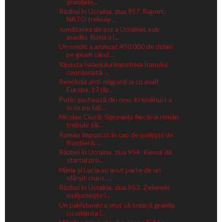
graniţele...
Război în Ucraina, ziua 957. Raport:
NATO trebuie ...
Jumătatea de est a Ucrainei, sub
asediu. Rusia a l...
Un medic a aruncat 450.000 de dolari
pe geam când ...
Riposta Israelului împotriva Iranului,
coordonată ...
Revoluția anti-migranți ia cu asalt
Europa. 17 țăr...
Putin șochează din nou. Kremlinul i-a
scos pe tali...
Nicolae Ciucă: Siguranța fiecărui român
trebuie să...
Român împușcat în cap de polițiștii de
frontieră, ...
Război în Ucraina, ziua 954: Kievul dă
startul pro...
Maria și Lucia au avut parte de un
sfârșit crunt. ...
Război în Ucraina, ziua 953: Zelenski
mulţumeşte î...
Un pakistanez a vrut să treacă granița
cu amanta î...