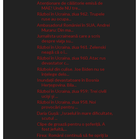
Atenționare de călătorie emisă de
MAE! Unde NU tre...
Război în Ucraina, ziua 962. Trupele
ruse au ocupa...
Ambasadorul României în SUA, Andrei
Muraru: Din ma...
Jurnalista ucraineană care a scris
despre viaţa su...
Război în Ucraina, ziua 961. Zelenski
neagă că o î...
Război în Ucraina, ziua 960. Atac rus
devastator c...
Războiul din culise. Joe Biden nu se
înțelege delo...
Inundații devastatoare în Bosnia
Herțegovina. Bila...
Război în Ucraina, ziua 959: Trei civili
ucişi şi ...
Război în Ucraina, ziua 958. Noi
provocări pentru ...
Daria Gușă: „Israelul în mare dificultate,
scutul ...
Clipe de groază pentru o șoferiță. A
fost jefuită,...
Firea: Românii continuă să fie opriţi la