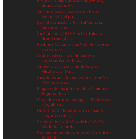
MApN a trimis două avioane F-16 și
două avioane F-...
Autobuz școlar, cuprins de foc în
excursie! Cel pu...
Ședință crucială la Palatul Victoria:
Guvernul apr...
Încă un mesaj RO-Alert în Tulcea:
drone rusești, r...
Război în Ucraina, ziua 952. Rusia vrea
să recrute...
Atac masiv cu sute de rachete
supersonice, în Isra...
Adevărata cauză a morții Reginei
Elisabeta a II-a:...
Invazie Israel. Recomandare „fermă” a
MAE pentru r...
Magazin de lux jefuit în doar 4 minute.
Pagubă de ...
Oraș devastat de papagali. Păsările au
ciugulit ca...
Durere fără sfârșit pentru o mamă
singură cu doi c...
Predare de ștafetă la vârful NATO.
Mark Rutte prei...
Pensionari români, prinși cu bijuterii de
650.000 ...