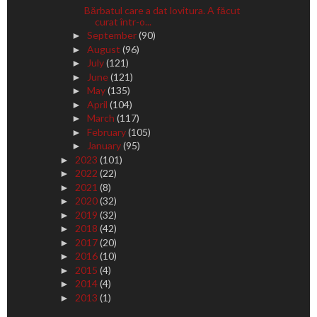
Bărbatul care a dat lovitura. A făcut
curat într-o...
September
(90)
►
August
(96)
►
July
(121)
►
June
(121)
►
May
(135)
►
April
(104)
►
March
(117)
►
February
(105)
►
January
(95)
►
2023
(101)
►
2022
(22)
►
2021
(8)
►
2020
(32)
►
2019
(32)
►
2018
(42)
►
2017
(20)
►
2016
(10)
►
2015
(4)
►
2014
(4)
►
2013
(1)
►