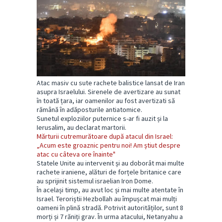
Atac masiv cu sute rachete balistice lansat de Iran
asupra Israelului. Sirenele de avertizare au sunat
în toată țara, iar oamenilor au fost avertizati să
rămână în adăposturile antiatomice.
Sunetul exploziilor puternice s-ar fi auzit și la
Ierusalim, au declarat martorii.
Mărturii cutremurătoare după atacul din Israel:
„Acum este groaznic pentru noi! Am știut despre
atac cu câteva ore înainte"
Statele Unite au intervenit și au doborât mai multe
rachete iraniene, alături de forțele britanice care
au sprijinit sistemul israelian Iron Dome.
În același timp, au avut loc și mai multe atentate în
Israel. Teroriștii Hezbollah au împușcat mai mulți
oameni în plină stradă. Potrivit autorităților, sunt 8
morți și 7 răniți grav. În urma atacului, Netanyahu a