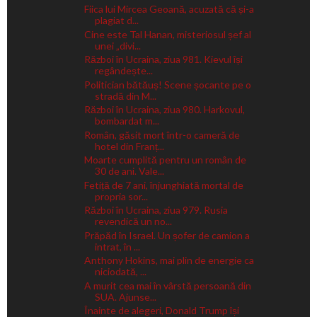
Fiica lui Mircea Geoană, acuzată că și-a
plagiat d...
Cine este Tal Hanan, misteriosul șef al
unei „divi...
Război în Ucraina, ziua 981. Kievul își
regândește...
Politician bătăuș! Scene șocante pe o
stradă din M...
Război în Ucraina, ziua 980. Harkovul,
bombardat m...
Român, găsit mort într-o cameră de
hotel din Franț...
Moarte cumplită pentru un român de
30 de ani. Vale...
Fetiță de 7 ani, înjunghiată mortal de
propria sor...
Război în Ucraina, ziua 979. Rusia
revendică un no...
Prăpăd în Israel. Un șofer de camion a
intrat, în ...
Anthony Hokins, mai plin de energie ca
niciodată, ...
A murit cea mai în vârstă persoană din
SUA. Ajunse...
Înainte de alegeri, Donald Trump își