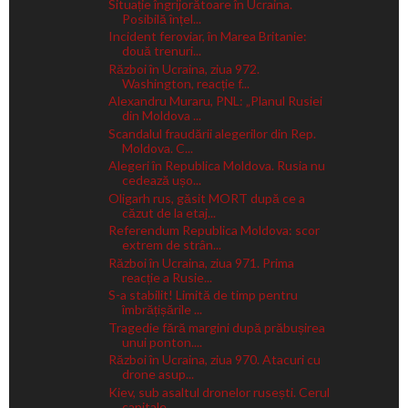
Situație îngrijorătoare în Ucraina.
Posibilă înțel...
Incident feroviar, în Marea Britanie:
două trenuri...
Război în Ucraina, ziua 972.
Washington, reacție f...
Alexandru Muraru, PNL: „Planul Rusiei
din Moldova ...
Scandalul fraudării alegerilor din Rep.
Moldova. C...
Alegeri în Republica Moldova. Rusia nu
cedează ușo...
Oligarh rus, găsit MORT după ce a
căzut de la etaj...
Referendum Republica Moldova: scor
extrem de strân...
Război în Ucraina, ziua 971. Prima
reacție a Rusie...
S-a stabilit! Limită de timp pentru
îmbrățișările ...
Tragedie fără margini după prăbușirea
unui ponton....
Război în Ucraina, ziua 970. Atacuri cu
drone asup...
Kiev, sub asaltul dronelor rusești. Cerul
capitale...