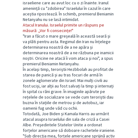
israeliene care au avut loc cu o zi înainte. Iranul
amenință cu "zdobirea" Israelului în cazul în care
aceștia ripostează. În schimb, premierul Beniamin
Netanyahu nu se lasă intimidat.
Atacul Iranului. Israelul primite un răspuns pe
măsură: „Vor fi consecințe!"
"Iran a făcut o mare greșeală în această seară și
va plăti pentru asta. Regimul din Iran nu înțelege
determinarea noastră de a ne apăra și
determinarea noastră de a ne răzbuna pe inamicii
noștri. Oricine ne atacă îi vom ataca și noi", a spus
premierul Beniamin Netanyahu.
În același timp, teroriștii Hezbbolah au profitat de
starea de panică și au tras focuri de armă în
zonele aglomerate din Israel. Mai mulți civili au
fost uciși, iar alții au fost salvați la timp și internați
în spital cu răni grave. În imaginile apărute pe
rețelele de socializare se vede cum teroriștii dau
buzna în stațiile de metrou și de autobuz, iar
oamenii fug unde văd cu ochii.
Totodată, Joe Biden și Kamala Harris au urmărit
atacul asupra Israelului din sala de criză a Casei
Albe. Președintele Statelor Unite a ordonat
forțelor americane să doboare rachetele iraniene.
"Sub direcția mea, forțele americane sprijină activ