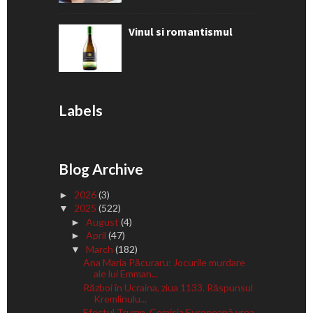
Vinul si romantismul
Labels
Blog Archive
2026
(3)
►
2025
(522)
▼
August
(4)
►
April
(47)
►
March
(182)
▼
Ana Maria Păcuraru: Jocurile murdare
ale lui Emman...
Război în Ucraina, ziua 1133. Răspunsul
Kremlinulu...
Efectul Trump. Comisia Europeană vrea