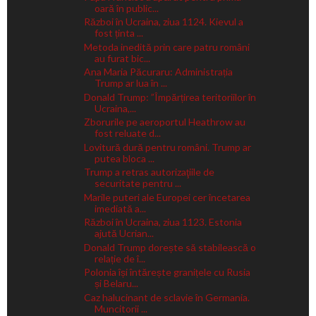
oară în public...
Război în Ucraina, ziua 1124. Kievul a
fost ținta ...
Metoda inedită prin care patru români
au furat bic...
Ana Maria Păcuraru: Administrația
Trump ar lua în ...
Donald Trump: ”Împărțirea teritoriilor în
Ucraina,...
Zborurile pe aeroportul Heathrow au
fost reluate d...
Lovitură dură pentru români. Trump ar
putea bloca ...
Trump a retras autorizaţiile de
securitate pentru ...
Marile puteri ale Europei cer încetarea
imediată a...
Război în Ucraina, ziua 1123. Estonia
ajută Ucrian...
Donald Trump dorește să stabilească o
relație de î...
Polonia își întărește granițele cu Rusia
și Belaru...
Caz halucinant de sclavie în Germania.
Muncitorii ...