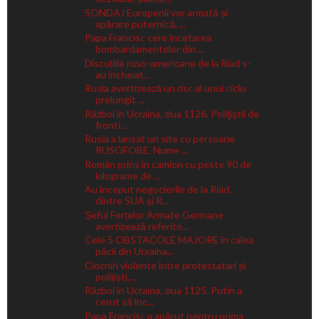
SONDAJ Europenii vor armată și
apărare puternică, ...
Papa Francisc cere încetarea
bombardamentelor din ...
Discuțiile ruso-americane de la Riad s-
au încheiat...
Rusia avertizează un risc al unui ciclu
prelungit ...
Război în Ucraina, ziua 1126. Poliţiştii de
fronti...
Rusia a lansat un site cu persoane
RUSOFOBE. Nume ...
Român prins în camion cu peste 90 de
kilograme de ...
Au început negocierile de la Riad,
dintre SUA și R...
Șeful Forțelor Armate Germane
avertizează referito...
Cele 5 OBSTACOLE MAJORE în calea
păcii din Ucraina...
Ciocniri violente între protestatari și
polițiști,...
Război în Ucraina, ziua 1125. Putin a
cerut să înc...
Papa Francisc a apărut pentru prima