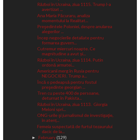
Război în Ucraina, ziua 1115. Trump l-a
avertizat ...
Ana Maria Păcuraru, analiza
momentului la Realitat...
Preşedintele Poloniei, despre anularea
alegerilor ...
Încep negocierile detaliate pentru
formarea guvern...
Cutremur miercuri noapte. Ce
magnitudine a avut și...
Război în Ucraina, ziua 1114. Putin
ordonă armatei...
Americanii merg în Rusia pentru
NEGOCIERI. Trump a...
Încă o pedeapsă pentru fostul
preşedinte georgian ...
Tren cu peste 400 de persoane,
deturnat în Pakista...
Război în Ucraina, ziua 1113. Giorgia
Meloni spri...
ONG-urile şi jurnalismul de investigaţie,
în atenț...
Femeia suspectată de furtul tezaurului
dacic de la...
February
(129)
►