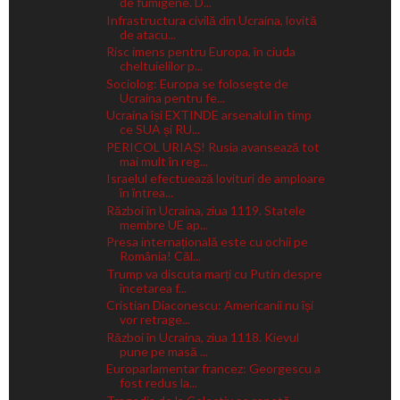
de fumigene. D...
Infrastructura civilă din Ucraina, lovită
de atacu...
Risc imens pentru Europa, în ciuda
cheltuielilor p...
Sociolog: Europa se folosește de
Ucraina pentru fe...
Ucraina își EXTINDE arsenalul în timp
ce SUA și RU...
PERICOL URIAȘ! Rusia avansează tot
mai mult în reg...
Israelul efectuează lovituri de amploare
în întrea...
Război în Ucraina, ziua 1119. Statele
membre UE ap...
Presa internațională este cu ochii pe
România! Căl...
Trump va discuta marți cu Putin despre
încetarea f...
Cristian Diaconescu: Americanii nu își
vor retrage...
Război în Ucraina, ziua 1118. Kievul
pune pe masă ...
Europarlamentar francez: Georgescu a
fost redus la...