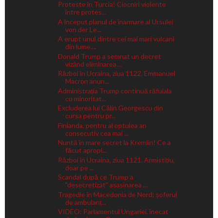
Proteste în Turcia! Ciocniri violente
între protes...
A început planul de înarmare al Ursulei
von der Le...
A erupt unul dintre cei mai mari vulcani
din lume....
Donald Trump a semnat un decret
vizând eliminarea ...
Război în Ucraina, ziua 1122. Emmanuel
Macron anun...
Administrația Trump continuă răfuiala
cu minoritat...
Excluderea lui Călin Georgescu din
cursa pentru pr...
Finlanda, pentru al optulea an
consecutiv cea mai ...
Nuntă în mare secret la Kremlin! Ce a
făcut apropi...
Război în Ucraina, ziua 1121. Armistițiu,
doar pe ...
Scandal după ce Trump a
"desecretizat" asasinarea ...
Tragedie în Macedonia de Nord: șoferul
de ambulanț...
VIDEO: Parlamentul Ungariei, înecat