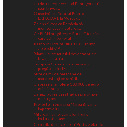
Un document secret al Pentagonului a
ieșit la ivea...
O mașină din flota lui Putin a
EXPLODAT, la Moscov...
Zelenski vrea ca România să
monitorizeze încetarea...
Ce PLAN pregătește Putin. Ofensiva
care schimbă totul
Război în Ucraina, ziua 1131. Trump,
Zelenski și P...
Bilanțul cutremurului devastator din
Myanmar a aju...
Europa și China își dau mâna și îi
pregătesc lui D...
Sute de mii de persoane de
manifestanți pe străzil...
Un oraș italian oferă 100.000 de euro
oricui doreș...
Danezii au ieșit în stradă să își strige
nemulțumi...
Proteste în Spania și Marea Britanie
împotriva lui...
Miliardarii din preajma lui Trump
închiriază orașe...
Condițiile de pace ale lui Putin: Zelenski