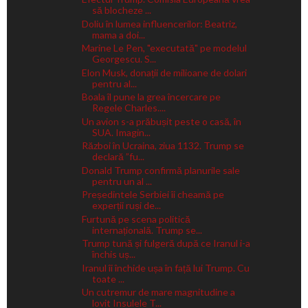
să blocheze ...
Doliu în lumea influencerilor: Beatriz,
mama a doi...
Marine Le Pen, "executată" pe modelul
Georgescu. S...
Elon Musk, donații de milioane de dolari
pentru al...
Boala îl pune la grea încercare pe
Regele Charles....
Un avion s-a prăbușit peste o casă, în
SUA. Imagin...
Război în Ucraina, ziua 1132. Trump se
declară ”fu...
Donald Trump confirmă planurile sale
pentru un al ...
Președintele Serbiei îi cheamă pe
experții ruși de...
Furtună pe scena politică
internațională. Trump se...
Trump tună și fulgeră după ce Iranul i-a
închis uș...
Iranul îi închide ușa în față lui Trump. Cu
toate ...
Un cutremur de mare magnitudine a
lovit Insulele T...