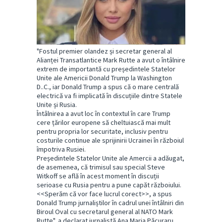
"Fostul premier olandez și secretar general al
Alianței Transatlantice Mark Rutte a avut o întâlnire
extrem de importantă cu președintele Statelor
Unite ale Americii Donald Trump la Washington
D..C., iar Donald Trump a spus că o mare centrală
electrică va fi implicată în discuțiile dintre Statele
Unite și Rusia.
Întâlnirea a avut loc în contextul în care Trump
cere țărilor europene să cheltuiască mai mult
pentru propria lor securitate, inclusiv pentru
costurile continue ale sprijinirii Ucrainei în războiul
împotriva Rusiei.
Președintele Statelor Unite ale Amercii a adăugat,
de asemenea, că trimisul sau special Steve
Witkoff se află în acest moment în discuții
serioase cu Rusia pentru a pune capăt războiului.
<<Sperăm că vor face lucrul corect>>, a spus
Donald Trump jurnaliștilor în cadrul unei întâlniri din
Biroul Oval cu secretarul general al NATO Mark
Rutte", a declarat jurnalistă Ana Maria Păcuraru.