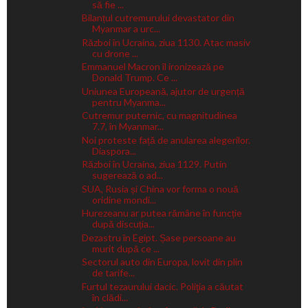
să fie ...
Bilanțul cutremurului devastator din
Myanmar a urc...
Război în Ucraina, ziua 1130. Atac masiv
cu drone ...
Emmanuel Macron îl ironizează pe
Donald Trump. Ce ...
Uniunea Europeană, ajutor de urgență
pentru Myanma...
Cutremur puternic, cu magnitudinea
7.7, în Myanmar...
Noi proteste față de anularea alegerilor.
Diaspora...
Război în Ucraina, ziua 1129. Putin
sugerează o ad...
SUA, Rusia și China vor forma o nouă
oridine mondi...
Hurezeanu ar putea rămâne în funcție
după discuția...
Dezastru în Egipt. Șase persoane au
murit după ce ...
Sectorul auto din Europa, lovit din plin
de tarife...
Furtul tezaurului dacic. Poliţia a căutat
în clădi...