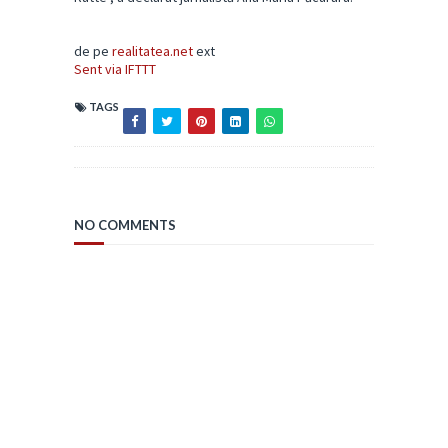
de pe
realitatea.net
ext
Sent via IFTTT
TAGS
NO COMMENTS