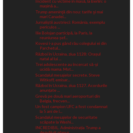
Incident cu victime în masă, la Berlin: o
mașină a...
Trump ameninţă din nou: tarife şi mai
mari Canadei...
Jurnaliștii austrieci: România, exemplu
periculos ...
Ilie Bolojan participă, la Paris, la
reuniunea șef...
Kovesi i-a pus gând rău colegului ei din
Parchetul...
Război în Ucraina, ziua 1128: Orașul
natal al lui ...
Trei adolescente au încercat să-și
ucidă mama. Mot...
Scandalul mesajelor secrete. Steve
Witkoff, emisar...
Război în Ucraina, ziua 1127. Acordurile
anunțate ...
Grevă pe două mari aeroporturi din
Belgia, frecven...
Un fost campion UFC a fost condamnat
la 5 ani de î...
Scandalul mesajelor de securitate
scăpate la Washi...
INCREDIBIL. Administrația Trump a
dezvăluit planur...