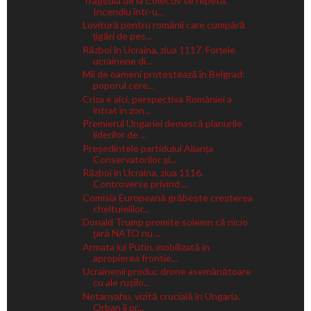
Tragedia de la Colectiv se repetă.
Incendiu într-u...
Lovitură pentru românii care cumpără
țigări de pes...
Război în Ucraina, ziua 1117. Forțele
ucrainene di...
Mii de oameni protestează în Belgrad:
poporul cere...
Criza e aici, perspectiva României a
intrat în zon...
Premierul Ungariei demască planurile
liderilor de ...
Președintele partidului Alianța
Conservatorilor și...
Război în Ucraina, ziua 1116.
Controverse privind ...
Comisia Europeană grăbește creșterea
cheltuielilor...
Donald Trump promite solemn că nicio
țară NATO nu ...
Armata lui Putin, mobilizată în
apropierea frontie...
Ucrainenii produc drone asemănătoare
cu ale rușilo...
Netanyahu, vizită crucială în Ungaria.
Orban îi pr...