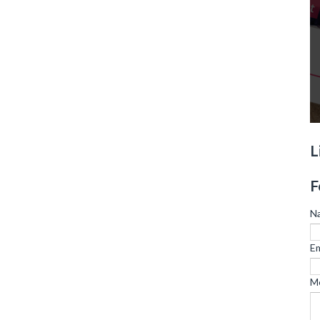
L
F
N
Em
M