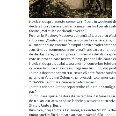
Întrebat despre aceste comentarii făcute în weekend de 
declarat luni că unele dintre formulări au fost parafraz
făcute „mai multe declaraţii diverse".
Potrivit lui Peskov, Moscova continuă să lucreze cu Washi
în Ucraina. „Continuăm să lucrăm cu partea americană, în p
au suferit daune enorme în timpul administraţiei anterioa
„Lucrăm, de asemenea, la punerea în aplicare a unor idei
de desfăşurare, până în prezent nu există detalii despre
este un proces care necesită timp, probabil din cauza com
Întrebat despre posibilitatea unei noi convorbiri telefon
că aceasta nu se află încă în programul lui Putin, dar poa
Trump a declarat pentru NBC News că este foarte supărat d
ucrainean Volodimir Zelenski, iar preşedintele american
25%-50% celor care cumpără petrol rusesc.
Trump a reiterat ulterior reporterilor că este dezamăgit
pas".
Trump, care spune că doreşte să rămână în istorie ca un 
de trei ani din Ucraina să se încheie şi a avertizat cu priv
Statele Unite şi Rusia.
Duminică, preşedintele Finlandei, Alexander Stubb, a dec
timpul unei întâlniri pe care au avut-o sâmbătă în Florida,