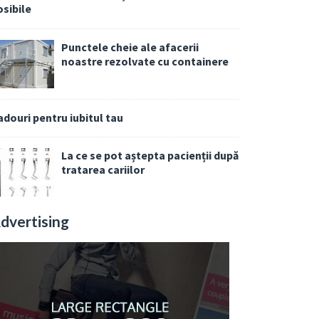
osibile
Punctele cheie ale afacerii
noastre rezolvate cu containere
adouri pentru iubitul tau
La ce se pot aștepta pacienții după
tratarea cariilor
dvertising