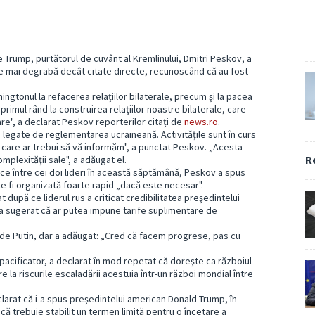
Trump, purtătorul de cuvânt al Kremlinului, Dmitri Peskov, a
ate mai degrabă decât citate directe, recunoscând că au fost
ngtonul la refacerea relaţiilor bilaterale, precum şi la pacea
rimul rând la construirea relaţiilor noastre bilaterale, care
re", a declarat Peskov reporterilor citați de
news.ro
.
 legate de reglementarea ucraineană. Activităţile sunt în curs
 care ar trebui să vă informăm", a punctat Peskov. „Acesta
R
plexităţii sale", a adăugat el.
ice între cei doi lideri în această săptămână, Peskov a spus
te fi organizată foarte rapid „dacă este necesar".
upă ce liderul rus a criticat credibilitatea preşedintelui
 a sugerat că ar putea impune tarife suplimentare de
 de Putin, dar a adăugat: „Cred că facem progrese, pas cu
pacificator, a declarat în mod repetat că doreşte ca războiul
ire la riscurile escaladării acestuia într-un război mondial între
larat că i-a spus preşedintelui american Donald Trump, în
 că trebuie stabilit un termen limită pentru o încetare a