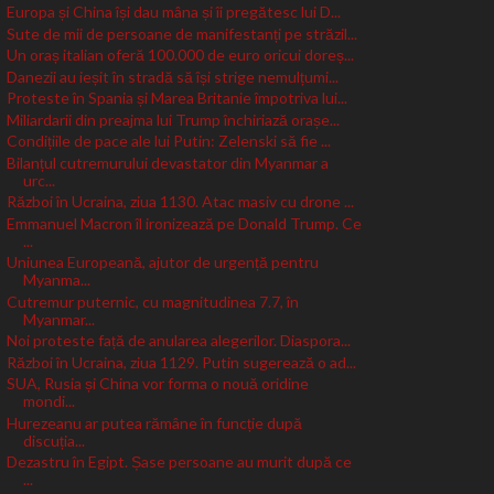
Europa și China își dau mâna și îi pregătesc lui D...
Sute de mii de persoane de manifestanți pe străzil...
Un oraș italian oferă 100.000 de euro oricui doreș...
Danezii au ieșit în stradă să își strige nemulțumi...
Proteste în Spania și Marea Britanie împotriva lui...
Miliardarii din preajma lui Trump închiriază orașe...
Condițiile de pace ale lui Putin: Zelenski să fie ...
Bilanțul cutremurului devastator din Myanmar a
urc...
Război în Ucraina, ziua 1130. Atac masiv cu drone ...
Emmanuel Macron îl ironizează pe Donald Trump. Ce
...
Uniunea Europeană, ajutor de urgență pentru
Myanma...
Cutremur puternic, cu magnitudinea 7.7, în
Myanmar...
Noi proteste față de anularea alegerilor. Diaspora...
Război în Ucraina, ziua 1129. Putin sugerează o ad...
SUA, Rusia și China vor forma o nouă oridine
mondi...
Hurezeanu ar putea rămâne în funcție după
discuția...
Dezastru în Egipt. Șase persoane au murit după ce
...