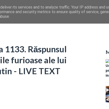
eliver its services and to analyze traffic. Your IP address and 
ormance and security metrics to ensure quality of service, gen
abuse.
ua 1133. Răspunsul
M
le furioase ale lui
Un
utin - LIVE TEXT
pr
i