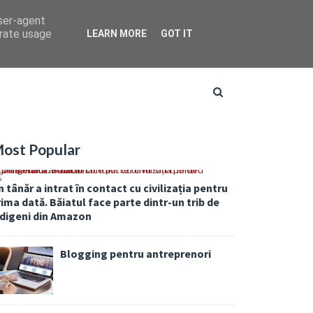
user-agent
erate usage
LEARN MORE
GOT IT
ost Popular
 tânăr a intrat în contact cu civilizația pentru
ima dată. Băiatul face parte dintr-un trib de
ndigeni din Amazon
Blogging pentru antreprenori