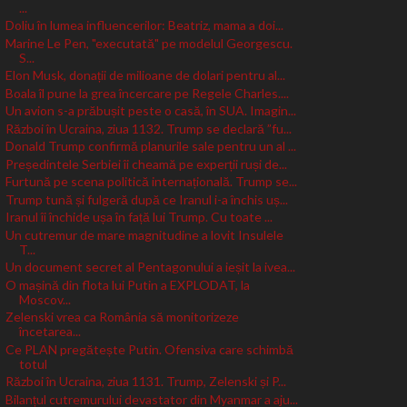
...
Doliu în lumea influencerilor: Beatriz, mama a doi...
Marine Le Pen, "executată" pe modelul Georgescu.
S...
Elon Musk, donații de milioane de dolari pentru al...
Boala îl pune la grea încercare pe Regele Charles....
Un avion s-a prăbușit peste o casă, în SUA. Imagin...
Război în Ucraina, ziua 1132. Trump se declară ”fu...
Donald Trump confirmă planurile sale pentru un al ...
Președintele Serbiei îi cheamă pe experții ruși de...
Furtună pe scena politică internațională. Trump se...
Trump tună și fulgeră după ce Iranul i-a închis uș...
Iranul îi închide ușa în față lui Trump. Cu toate ...
Un cutremur de mare magnitudine a lovit Insulele
T...
Un document secret al Pentagonului a ieșit la ivea...
O mașină din flota lui Putin a EXPLODAT, la
Moscov...
Zelenski vrea ca România să monitorizeze
încetarea...
Ce PLAN pregătește Putin. Ofensiva care schimbă
totul
Război în Ucraina, ziua 1131. Trump, Zelenski și P...
Bilanțul cutremurului devastator din Myanmar a aju...