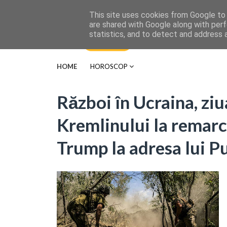
This site uses cookies from Google to d
are shared with Google along with perf
statistics, and to detect and address 
HOME
HOROSCOP
Război în Ucraina, zi
Kremlinului la remarci
Trump la adresa lui P