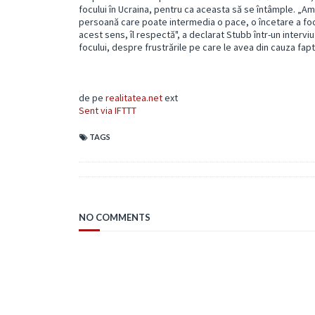
focului în Ucraina, pentru ca aceasta să se întâmple. „Am
persoană care poate intermedia o pace, o încetare a focu
acest sens, îl respectă", a declarat Stubb într-un interv
focului, despre frustrările pe care le avea din cauza fapt
de pe
realitatea.net
ext
Sent via IFTTT
TAGS
NO COMMENTS