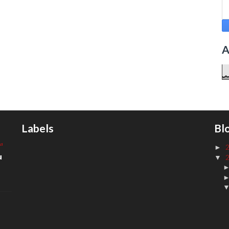
A
Labels
Bl
►
u
▼