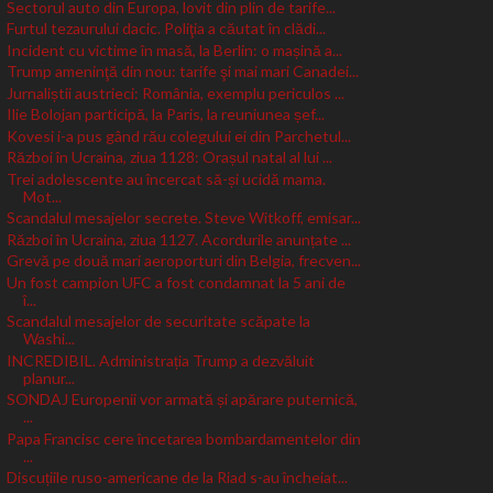
Sectorul auto din Europa, lovit din plin de tarife...
Furtul tezaurului dacic. Poliţia a căutat în clădi...
Incident cu victime în masă, la Berlin: o mașină a...
Trump ameninţă din nou: tarife şi mai mari Canadei...
Jurnaliștii austrieci: România, exemplu periculos ...
Ilie Bolojan participă, la Paris, la reuniunea șef...
Kovesi i-a pus gând rău colegului ei din Parchetul...
Război în Ucraina, ziua 1128: Orașul natal al lui ...
Trei adolescente au încercat să-și ucidă mama.
Mot...
Scandalul mesajelor secrete. Steve Witkoff, emisar...
Război în Ucraina, ziua 1127. Acordurile anunțate ...
Grevă pe două mari aeroporturi din Belgia, frecven...
Un fost campion UFC a fost condamnat la 5 ani de
î...
Scandalul mesajelor de securitate scăpate la
Washi...
INCREDIBIL. Administrația Trump a dezvăluit
planur...
SONDAJ Europenii vor armată și apărare puternică,
...
Papa Francisc cere încetarea bombardamentelor din
...
Discuțiile ruso-americane de la Riad s-au încheiat...