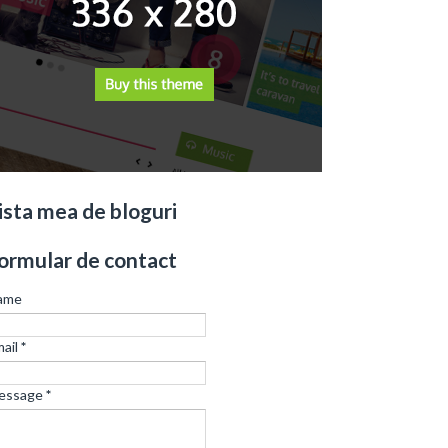
ista mea de bloguri
ormular de contact
ame
ail
*
essage
*