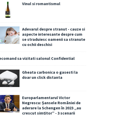
Vinul si romantismul
Adevarul despre stranut - cauze si
aspecte interesante despre cum
se straduiesc oamenii sa stranute
cu ochii deschisi
ecomand sa vizitati salonul Confidential
Gheata carbonica o gasesti la
doar un click distanta
Europarlamentarul Victor
Negrescu: Șansele României de
aderare la Schengen în 2023 „au
crescut simțitor” - 3 scenarii