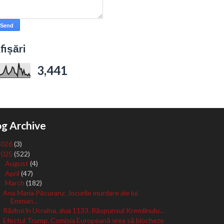
fișări
3,441
og Archive
2026
(3)
2025
(522)
August
(4)
►
April
(47)
►
March
(182)
▼
Ana Maria Păcuraru: Jocurile murdare ale lui
Emman...
Război în Ucraina, ziua 1133. Răspunsul Kremlinulu...
Efectul Trump. Comisia Europeană vrea să blocheze