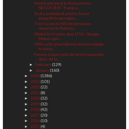
Americanii merg în Rusia pentru
NEGOCIERI. Trump a...
Încă o pedeapsă pentru fostul
preşedinte georgian ...
Tren cu peste 400 de persoane,
deturnat în Pakista...
Război în Ucraina, ziua 1113. Giorgia
Meloni spri...
ONG-urile şi jurnalismul de investigaţie,
în atenț...
Femeia suspectată de furtul tezaurului
dacic de la...
February
(129)
►
January
(160)
►
2024
(1386)
►
2023
(101)
►
2022
(22)
►
2021
(8)
►
2020
(32)
►
2019
(32)
►
2018
(42)
►
2017
(20)
►
2016
(10)
►
2015
(4)
►