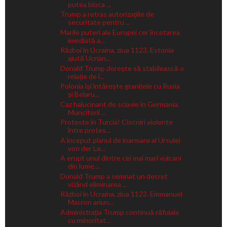
putea bloca ...
Trump a retras autorizaţiile de
securitate pentru ...
Marile puteri ale Europei cer încetarea
imediată a...
Război în Ucraina, ziua 1123. Estonia
ajută Ucrian...
Donald Trump dorește să stabilească o
relație de î...
Polonia își întărește granițele cu Rusia
și Belaru...
Caz halucinant de sclavie în Germania.
Muncitorii ...
Proteste în Turcia! Ciocniri violente
între protes...
A început planul de înarmare al Ursulei
von der Le...
A erupt unul dintre cei mai mari vulcani
din lume....
Donald Trump a semnat un decret
vizând eliminarea ...
Război în Ucraina, ziua 1122. Emmanuel
Macron anun...
Administrația Trump continuă răfuiala
cu minoritat...