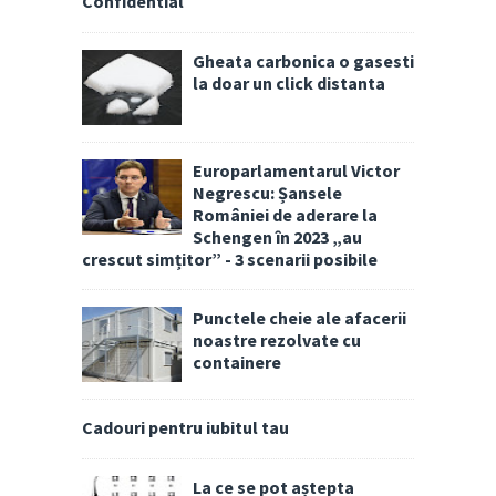
Confidential
Gheata carbonica o gasesti
la doar un click distanta
Europarlamentarul Victor
Negrescu: Șansele
României de aderare la
Schengen în 2023 „au
crescut simțitor” - 3 scenarii posibile
Punctele cheie ale afacerii
noastre rezolvate cu
containere
Cadouri pentru iubitul tau
La ce se pot aștepta