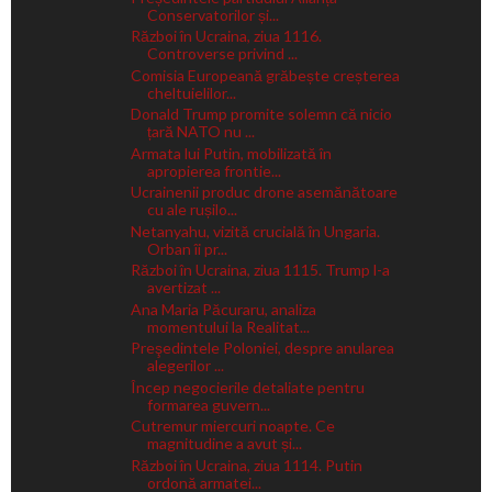
Conservatorilor și...
Război în Ucraina, ziua 1116.
Controverse privind ...
Comisia Europeană grăbește creșterea
cheltuielilor...
Donald Trump promite solemn că nicio
țară NATO nu ...
Armata lui Putin, mobilizată în
apropierea frontie...
Ucrainenii produc drone asemănătoare
cu ale rușilo...
Netanyahu, vizită crucială în Ungaria.
Orban îi pr...
Război în Ucraina, ziua 1115. Trump l-a
avertizat ...
Ana Maria Păcuraru, analiza
momentului la Realitat...
Preşedintele Poloniei, despre anularea
alegerilor ...
Încep negocierile detaliate pentru
formarea guvern...
Cutremur miercuri noapte. Ce
magnitudine a avut și...
Război în Ucraina, ziua 1114. Putin
ordonă armatei...