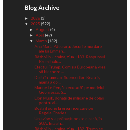
Blog Archive
2026
(3)
►
2025
(522)
▼
August
(4)
►
April
(47)
►
March
(182)
▼
Ana Maria Păcuraru: Jocurile murdare
ale lui Emman...
Război în Ucraina, ziua 1133. Răspunsul
Kremlinulu...
Efectul Trump. Comisia Europeană vrea
să blocheze ...
Doliu în lumea influencerilor: Beatriz,
mama a doi...
Marine Le Pen, "executată" pe modelul
Georgescu. S...
Elon Musk, donații de milioane de dolari
pentru al...
Boala îl pune la grea încercare pe
Regele Charles....
Un avion s-a prăbușit peste o casă, în
SUA. Imagin...
Război în Ucraina, ziua 1132. Trump se