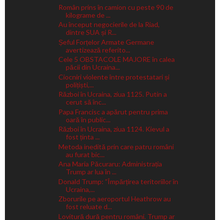
Român prins în camion cu peste 90 de
kilograme de ...
Au început negocierile de la Riad,
dintre SUA și R...
Șeful Forțelor Armate Germane
avertizează referito...
Cele 5 OBSTACOLE MAJORE în calea
păcii din Ucraina...
Ciocniri violente între protestatari și
polițiști,...
Război în Ucraina, ziua 1125. Putin a
cerut să înc...
Papa Francisc a apărut pentru prima
oară în public...
Război în Ucraina, ziua 1124. Kievul a
fost ținta ...
Metoda inedită prin care patru români
au furat bic...
Ana Maria Păcuraru: Administrația
Trump ar lua în ...
Donald Trump: ”Împărțirea teritoriilor în
Ucraina,...
Zborurile pe aeroportul Heathrow au
fost reluate d...
Lovitură dură pentru români. Trump ar