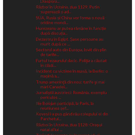
Diaspora...
Război în Ucraina, ziua 1129. Putin
sugerează o ad...
SUA, Rusia și China vor forma o nouă
oridine mondi...
Hurezeanu ar putea rămâne în funcție
după discuția...
Dezastru în Egipt. Șase persoane au
murit după ce ...
Sectorul auto din Europa, lovit din plin
de tarife...
Furtul tezaurului dacic. Poliţia a căutat
în clădi...
Incident cu victime în masă, la Berlin: o
mașină a...
Trump ameninţă din nou: tarife şi mai
mari Canadei...
Jurnaliștii austrieci: România, exemplu
periculos ...
Ilie Bolojan participă, la Paris, la
reuniunea șef...
Kovesi i-a pus gând rău colegului ei din
Parchetul...
Război în Ucraina, ziua 1128: Orașul
natal al lui ...