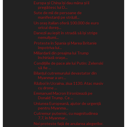
Europa și China își dau mâna și îi
pregătesc lui D...
Sute de mii de persoane de
manifestanți pe străzil...
Un oraș italian oferă 100.000 de euro
oricui doreș...
Danezii au ieșit în stradă să își strige
nemulțumi...
Proteste în Spania și Marea Britanie
împotriva lui...
Miliardarii din preajma lui Trump
închiriază orașe...
Condițiile de pace ale lui Putin: Zelenski
să fie ...
Bilanțul cutremurului devastator din
Myanmar a urc...
Război în Ucraina, ziua 1130. Atac masiv
cu drone ...
Emmanuel Macron îl ironizează pe
Donald Trump. Ce ...
Uniunea Europeană, ajutor de urgență
pentru Myanma...
Cutremur puternic, cu magnitudinea
7.7, în Myanmar...
Noi proteste față de anularea alegerilor.