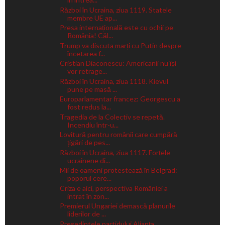
Război în Ucraina, ziua 1119. Statele
membre UE ap...
Presa internațională este cu ochii pe
România! Căl...
Trump va discuta marți cu Putin despre
încetarea f...
Cristian Diaconescu: Americanii nu își
vor retrage...
Război în Ucraina, ziua 1118. Kievul
pune pe masă ...
Europarlamentar francez: Georgescu a
fost redus la...
Tragedia de la Colectiv se repetă.
Incendiu într-u...
Lovitură pentru românii care cumpără
țigări de pes...
Război în Ucraina, ziua 1117. Forțele
ucrainene di...
Mii de oameni protestează în Belgrad:
poporul cere...
Criza e aici, perspectiva României a
intrat în zon...
Premierul Ungariei demască planurile
liderilor de ...
Președintele partidului Alianța