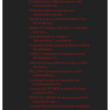
Excluderea lui Călin Georgescu din
cursa pentru pr...
Finlanda, pentru al optulea an
consecutiv cea mai ...
Nuntă în mare secret la Kremlin! Ce a
făcut apropi...
Război în Ucraina, ziua 1121. Armistițiu,
doar pe ...
Scandal după ce Trump a
"desecretizat" asasinarea ...
Tragedie în Macedonia de Nord: șoferul
de ambulanț...
VIDEO: Parlamentul Ungariei, înecat
de fumigene. D...
Infrastructura civilă din Ucraina, lovită
de atacu...
Risc imens pentru Europa, în ciuda
cheltuielilor p...
Sociolog: Europa se folosește de
Ucraina pentru fe...
Ucraina își EXTINDE arsenalul în timp
ce SUA și RU...
PERICOL URIAȘ! Rusia avansează tot
mai mult în reg...
Israelul efectuează lovituri de amploare
în întrea...