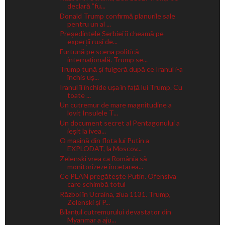
declară ”fu...
Donald Trump confirmă planurile sale
pentru un al ...
Președintele Serbiei îi cheamă pe
experții ruși de...
Furtună pe scena politică
internațională. Trump se...
Trump tună și fulgeră după ce Iranul i-a
închis uș...
Iranul îi închide ușa în față lui Trump. Cu
toate ...
Un cutremur de mare magnitudine a
lovit Insulele T...
Un document secret al Pentagonului a
ieșit la ivea...
O mașină din flota lui Putin a
EXPLODAT, la Moscov...
Zelenski vrea ca România să
monitorizeze încetarea...
Ce PLAN pregătește Putin. Ofensiva
care schimbă totul
Război în Ucraina, ziua 1131. Trump,
Zelenski și P...
Bilanțul cutremurului devastator din
Myanmar a aju...