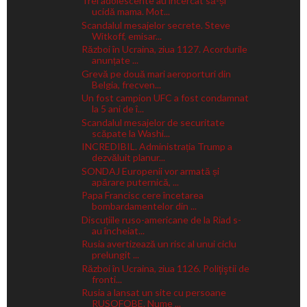
Trei adolescente au încercat să-și
ucidă mama. Mot...
Scandalul mesajelor secrete. Steve
Witkoff, emisar...
Război în Ucraina, ziua 1127. Acordurile
anunțate ...
Grevă pe două mari aeroporturi din
Belgia, frecven...
Un fost campion UFC a fost condamnat
la 5 ani de î...
Scandalul mesajelor de securitate
scăpate la Washi...
INCREDIBIL. Administrația Trump a
dezvăluit planur...
SONDAJ Europenii vor armată și
apărare puternică, ...
Papa Francisc cere încetarea
bombardamentelor din ...
Discuțiile ruso-americane de la Riad s-
au încheiat...
Rusia avertizează un risc al unui ciclu
prelungit ...
Război în Ucraina, ziua 1126. Poliţiştii de
fronti...
Rusia a lansat un site cu persoane
RUSOFOBE. Nume ...