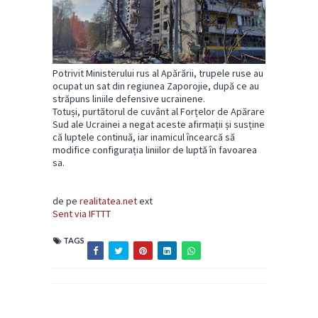
Potrivit Ministerului rus al Apărării, trupele ruse au
ocupat un sat din regiunea Zaporojie, după ce au
străpuns liniile defensive ucrainene.
Totuși, purtătorul de cuvânt al Forțelor de Apărare
Sud ale Ucrainei a negat aceste afirmații și susține
că luptele continuă, iar inamicul încearcă să
modifice configurația liniilor de luptă în favoarea
sa.
de pe
realitatea.net
ext
Sent via IFTTT
TAGS