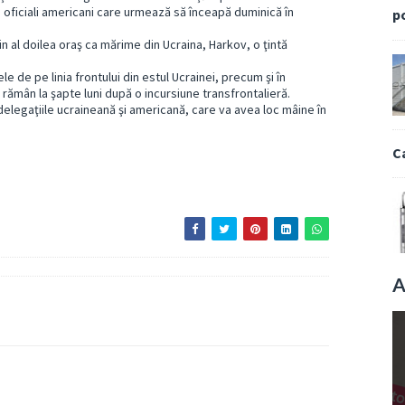
 cu oficiali americani care urmează să înceapă duminică în
p
 al doilea oraş ca mărime din Ucraina, Harkov, o ţintă
e de pe linia frontului din estul Ucrainei, precum şi în
rămân la şapte luni după o incursiune transfrontalieră.
elegaţiile ucraineană şi americană, care va avea loc mâine în
C
A