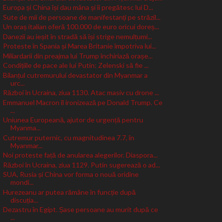
Europa și China își dau mâna și îi pregătesc lui D...
Sute de mii de persoane de manifestanți pe străzil...
Un oraș italian oferă 100.000 de euro oricui doreș...
Danezii au ieșit în stradă să își strige nemulțumi...
Proteste în Spania și Marea Britanie împotriva lui...
Miliardarii din preajma lui Trump închiriază orașe...
Condițiile de pace ale lui Putin: Zelenski să fie ...
Bilanțul cutremurului devastator din Myanmar a
urc...
Război în Ucraina, ziua 1130. Atac masiv cu drone ...
Emmanuel Macron îl ironizează pe Donald Trump. Ce
...
Uniunea Europeană, ajutor de urgență pentru
Myanma...
Cutremur puternic, cu magnitudinea 7.7, în
Myanmar...
Noi proteste față de anularea alegerilor. Diaspora...
Război în Ucraina, ziua 1129. Putin sugerează o ad...
SUA, Rusia și China vor forma o nouă oridine
mondi...
Hurezeanu ar putea rămâne în funcție după
discuția...
Dezastru în Egipt. Șase persoane au murit după ce
...