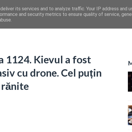
eliver its services and to analyze traffic. Your IP address and 
ormance and security metrics to ensure quality of service, gen
abuse.
a 1124. Kievul a fost
M
siv cu drone. Cel puțin
 rănite