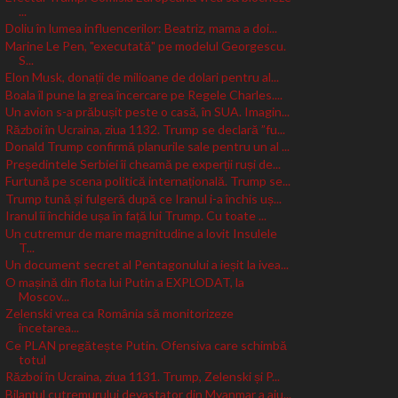
...
Doliu în lumea influencerilor: Beatriz, mama a doi...
Marine Le Pen, "executată" pe modelul Georgescu.
S...
Elon Musk, donații de milioane de dolari pentru al...
Boala îl pune la grea încercare pe Regele Charles....
Un avion s-a prăbușit peste o casă, în SUA. Imagin...
Război în Ucraina, ziua 1132. Trump se declară ”fu...
Donald Trump confirmă planurile sale pentru un al ...
Președintele Serbiei îi cheamă pe experții ruși de...
Furtună pe scena politică internațională. Trump se...
Trump tună și fulgeră după ce Iranul i-a închis uș...
Iranul îi închide ușa în față lui Trump. Cu toate ...
Un cutremur de mare magnitudine a lovit Insulele
T...
Un document secret al Pentagonului a ieșit la ivea...
O mașină din flota lui Putin a EXPLODAT, la
Moscov...
Zelenski vrea ca România să monitorizeze
încetarea...
Ce PLAN pregătește Putin. Ofensiva care schimbă
totul
Război în Ucraina, ziua 1131. Trump, Zelenski și P...
Bilanțul cutremurului devastator din Myanmar a aju...