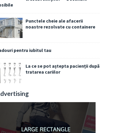
osibile
Punctele cheie ale afacerii
noastre rezolvate cu containere
adouri pentru iubitul tau
La ce se pot aștepta pacienții după
tratarea cariilor
dvertising