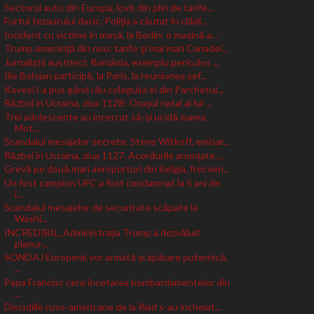
Sectorul auto din Europa, lovit din plin de tarife...
Furtul tezaurului dacic. Poliţia a căutat în clădi...
Incident cu victime în masă, la Berlin: o mașină a...
Trump ameninţă din nou: tarife şi mai mari Canadei...
Jurnaliștii austrieci: România, exemplu periculos ...
Ilie Bolojan participă, la Paris, la reuniunea șef...
Kovesi i-a pus gând rău colegului ei din Parchetul...
Război în Ucraina, ziua 1128: Orașul natal al lui ...
Trei adolescente au încercat să-și ucidă mama.
Mot...
Scandalul mesajelor secrete. Steve Witkoff, emisar...
Război în Ucraina, ziua 1127. Acordurile anunțate ...
Grevă pe două mari aeroporturi din Belgia, frecven...
Un fost campion UFC a fost condamnat la 5 ani de
î...
Scandalul mesajelor de securitate scăpate la
Washi...
INCREDIBIL. Administrația Trump a dezvăluit
planur...
SONDAJ Europenii vor armată și apărare puternică,
...
Papa Francisc cere încetarea bombardamentelor din
...
Discuțiile ruso-americane de la Riad s-au încheiat...