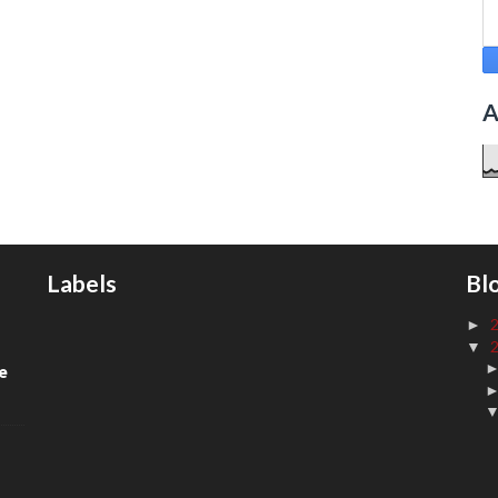
A
Labels
Bl
►
▼
de