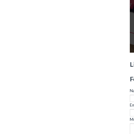
L
F
N
Em
M