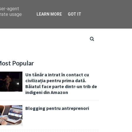
user-agent
erate usage
LEARN MORE
GOT IT
ost Popular
Un tânăr a intrat în contact cu
civilizația pentru prima dată.
Băiatul face parte dintr-un trib de
indigeni din Amazon
Blogging pentru antreprenori