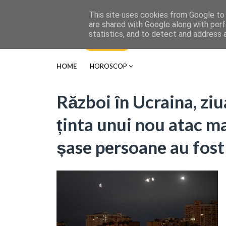
This site uses cookies from Google to d
are shared with Google along with perf
statistics, and to detect and address 
HOME
HOROSCOP
Război în Ucraina, ziu
ținta unui nou atac ma
șase persoane au fost