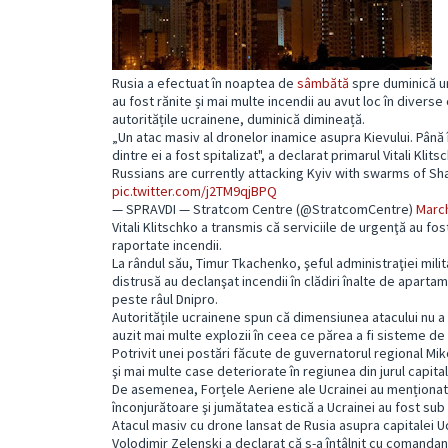
Rusia a efectuat în noaptea de
sâmbătă
spre duminică un
au fost rănite și mai multe incendii au avut loc în divers
autoritățile ucrainene, duminică dimineață.
„Un atac masiv al dronelor inamice asupra Kievului. Până în
dintre ei a fost spitalizat", a declarat primarul Vitali Kl
Russians are currently attacking Kyiv with swarms of Shah
pic.twitter.com/j2TM9qjBPQ
— SPRAVDI — Stratcom Centre (@StratcomCentre)
March
Vitali Klitschko a transmis că serviciile de urgenţă au fos
raportate incendii.
La rândul său, Timur Tkachenko, şeful administraţiei milit
distrusă au declanşat incendii în clădiri înalte de apartam
peste râul Dnipro.
Autoritățile ucrainene spun că dimensiunea atacului nu a 
auzit mai multe explozii în ceea ce părea a fi sisteme de 
Potrivit unei postări făcute de guvernatorul regional Mi
şi mai multe case deteriorate în regiunea din jurul capital
De asemenea, Forțele Aeriene ale Ucrainei au menționat
înconjurătoare şi jumătatea estică a Ucrainei au fost sub
Atacul masiv cu drone lansat de Rusia asupra capitalei U
Volodimir Zelenski a declarat că s-a întâlnit cu comandanţi