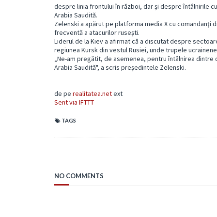
despre linia frontului în război, dar și despre întâlnirile
Arabia Saudită.
Zelenski a apărut pe platforma media X cu comandanţi din
frecventă a atacurilor ruseşti.
Liderul de la Kiev a afirmat că a discutat despre sectoarel
regiunea Kursk din vestul Rusiei, unde trupele ucrainene 
„Ne-am pregătit, de asemenea, pentru întâlnirea dintre d
Arabia Saudită", a scris preşedintele Zelenski.
de pe
realitatea.net
ext
Sent via IFTTT
TAGS
NO COMMENTS