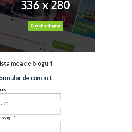
ista mea de bloguri
ormular de contact
ame
ail
*
essage
*