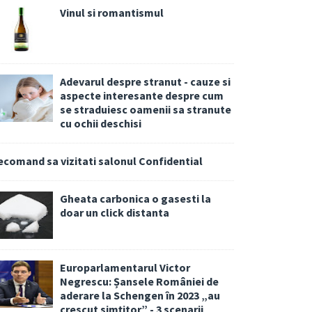
Vinul si romantismul
Adevarul despre stranut - cauze si
aspecte interesante despre cum
se straduiesc oamenii sa stranute
cu ochii deschisi
ecomand sa vizitati salonul Confidential
Gheata carbonica o gasesti la
doar un click distanta
Europarlamentarul Victor
Negrescu: Șansele României de
aderare la Schengen în 2023 „au
crescut simțitor” - 3 scenarii