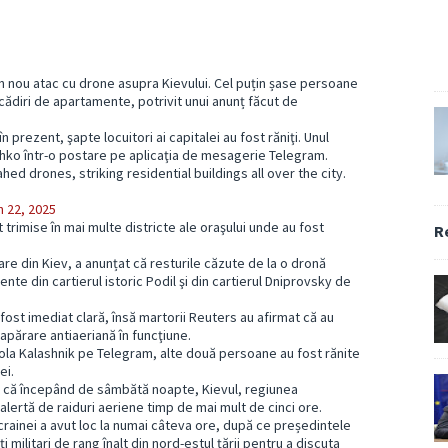
 nou atac cu drone asupra Kievului. Cel puțin șase persoane
e cădiri de apartamente, potrivit unui anunț făcut de
 prezent, şapte locuitori ai capitalei au fost răniţi. Unul
itschko într-o postare pe aplicaţia de mesagerie Telegram.
ed drones, striking residential buildings all over the city.
 22, 2025
t trimise în mai multe districte ale oraşului unde au fost
R
are din Kiev, a anunțat că resturile căzute de la o dronă
ente din cartierul istoric Podil şi din cartierul Dniprovsky de
fost imediat clară, însă martorii Reuters au afirmat că au
apărare antiaeriană în funcţiune.
kola Kalashnik pe Telegram, alte două persoane au fost rănite
ei.
 că începând de sâmbătă noapte, Kievul, regiunea
 alertă de raiduri aeriene timp de mai mult de cinci ore.
crainei a avut loc la numai câteva ore, după ce președintele
 militari de rang înalt din nord-estul ţării pentru a discuta