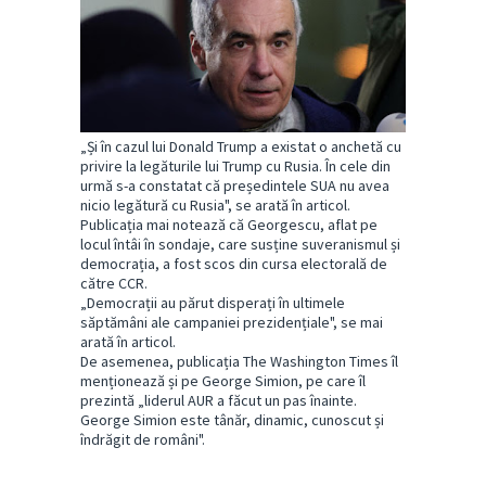
„Și în cazul lui Donald Trump a existat o anchetă cu
privire la legăturile lui Trump cu Rusia. În cele din
urmă s-a constatat că președintele SUA nu avea
nicio legătură cu Rusia", se arată în articol.
Publicația mai notează că Georgescu, aflat pe
locul întâi în sondaje, care susține suveranismul și
democrația, a fost scos din cursa electorală de
către CCR.
„Democrații au părut disperați în ultimele
săptămâni ale campaniei prezidențiale", se mai
arată în articol.
De asemenea, publicația The Washington Times îl
menționează și pe George Simion, pe care îl
prezintă „liderul AUR a făcut un pas înainte.
George Simion este tânăr, dinamic, cunoscut și
îndrăgit de români".