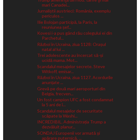
mari Canadei...
Jurnaliștii austrieci: România, exemplu
periculos ...
Ilie Bolojan participă, la Paris, la
reuniunea șef...
Kovesi i-a pus gând rău colegului ei din
Parchetul...
Război în Ucraina, ziua 1128: Orașul
natal al lui ...
Trei adolescente au încercat să-și
ucidă mama. Mot...
Scandalul mesajelor secrete. Steve
Witkoff, emisar...
Război în Ucraina, ziua 1127. Acordurile
anunțate ...
Grevă pe două mari aeroporturi din
Belgia, frecven...
Un fost campion UFC a fost condamnat
la 5 ani de î...
Scandalul mesajelor de securitate
scăpate la Washi...
INCREDIBIL. Administrația Trump a
dezvăluit planur...
SONDAJ Europenii vor armată și
apărare puternică, ...