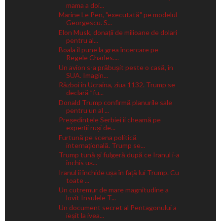
mama a doi...
Marine Le Pen, "executată" pe modelul
Georgescu. S...
Elon Musk, donații de milioane de dolari
pentru al...
Boala îl pune la grea încercare pe
Regele Charles....
Un avion s-a prăbușit peste o casă, în
SUA. Imagin...
Război în Ucraina, ziua 1132. Trump se
declară ”fu...
Donald Trump confirmă planurile sale
pentru un al ...
Președintele Serbiei îi cheamă pe
experții ruși de...
Furtună pe scena politică
internațională. Trump se...
Trump tună și fulgeră după ce Iranul i-a
închis uș...
Iranul îi închide ușa în față lui Trump. Cu
toate ...
Un cutremur de mare magnitudine a
lovit Insulele T...
Un document secret al Pentagonului a
ieșit la ivea...