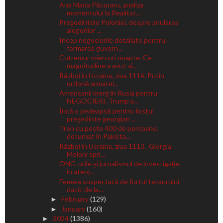
Ana Maria Păcuraru, analiza
momentului la Realitat...
Preşedintele Poloniei, despre anularea
alegerilor ...
Încep negocierile detaliate pentru
formarea guvern...
Cutremur miercuri noapte. Ce
magnitudine a avut și...
Război în Ucraina, ziua 1114. Putin
ordonă armatei...
Americanii merg în Rusia pentru
NEGOCIERI. Trump a...
Încă o pedeapsă pentru fostul
preşedinte georgian ...
Tren cu peste 400 de persoane,
deturnat în Pakista...
Război în Ucraina, ziua 1113. Giorgia
Meloni spri...
ONG-urile şi jurnalismul de investigaţie,
în atenț...
Femeia suspectată de furtul tezaurului
dacic de la...
February
(129)
►
January
(160)
►
2024
(1386)
►