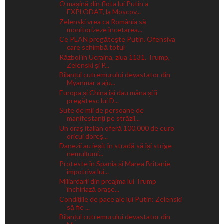
O mașină din flota lui Putin a
EXPLODAT, la Moscov...
Zelenski vrea ca România să
monitorizeze încetarea...
Ce PLAN pregătește Putin. Ofensiva
care schimbă totul
Război în Ucraina, ziua 1131. Trump,
Zelenski și P...
Bilanțul cutremurului devastator din
Myanmar a aju...
Europa și China își dau mâna și îi
pregătesc lui D...
Sute de mii de persoane de
manifestanți pe străzil...
Un oraș italian oferă 100.000 de euro
oricui doreș...
Danezii au ieșit în stradă să își strige
nemulțumi...
Proteste în Spania și Marea Britanie
împotriva lui...
Miliardarii din preajma lui Trump
închiriază orașe...
Condițiile de pace ale lui Putin: Zelenski
să fie ...
Bilanțul cutremurului devastator din