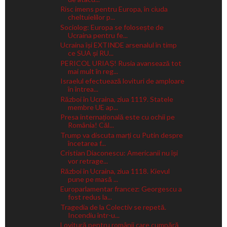
Risc imens pentru Europa, în ciuda
cheltuielilor p...
Sociolog: Europa se folosește de
Ucraina pentru fe...
Ucraina își EXTINDE arsenalul în timp
ce SUA și RU...
PERICOL URIAȘ! Rusia avansează tot
mai mult în reg...
Israelul efectuează lovituri de amploare
în întrea...
Război în Ucraina, ziua 1119. Statele
membre UE ap...
Presa internațională este cu ochii pe
România! Căl...
Trump va discuta marți cu Putin despre
încetarea f...
Cristian Diaconescu: Americanii nu își
vor retrage...
Război în Ucraina, ziua 1118. Kievul
pune pe masă ...
Europarlamentar francez: Georgescu a
fost redus la...
Tragedia de la Colectiv se repetă.
Incendiu într-u...
Lovitură pentru românii care cumpără