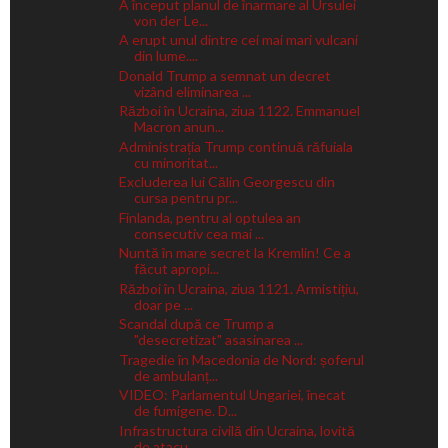
A început planul de înarmare al Ursulei
von der Le...
A erupt unul dintre cei mai mari vulcani
din lume....
Donald Trump a semnat un decret
vizând eliminarea ...
Război în Ucraina, ziua 1122. Emmanuel
Macron anun...
Administrația Trump continuă răfuiala
cu minoritat...
Excluderea lui Călin Georgescu din
cursa pentru pr...
Finlanda, pentru al optulea an
consecutiv cea mai ...
Nuntă în mare secret la Kremlin! Ce a
făcut apropi...
Război în Ucraina, ziua 1121. Armistițiu,
doar pe ...
Scandal după ce Trump a
"desecretizat" asasinarea ...
Tragedie în Macedonia de Nord: șoferul
de ambulanț...
VIDEO: Parlamentul Ungariei, înecat
de fumigene. D...
Infrastructura civilă din Ucraina, lovită
de atacu...