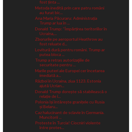
fost ținta ...
Metoda inedită prin care patru români
au furat bic...
Ana Maria Păcuraru: Administrația
Trump ar lua în ...
Donald Trump: ”Împărțirea teritoriilor în
Ucraina,...
Zborurile pe aeroportul Heathrow au
fost reluate d...
Lovitură dură pentru români. Trump ar
putea bloca ...
Trump a retras autorizaţiile de
securitate pentru ...
Marile puteri ale Europei cer încetarea
imediată a...
Război în Ucraina, ziua 1123. Estonia
ajută Ucrian...
Donald Trump dorește să stabilească o
relație de î...
Polonia își întărește granițele cu Rusia
și Belaru...
Caz halucinant de sclavie în Germania.
Muncitorii ...
Proteste în Turcia! Ciocniri violente
între protes...