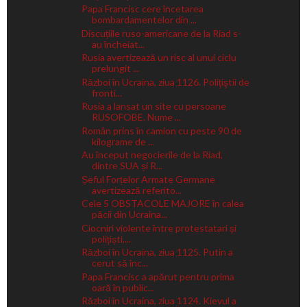
Papa Francisc cere încetarea
bombardamentelor din ...
Discuțiile ruso-americane de la Riad s-
au încheiat...
Rusia avertizează un risc al unui ciclu
prelungit ...
Război în Ucraina, ziua 1126. Poliţiştii de
fronti...
Rusia a lansat un site cu persoane
RUSOFOBE. Nume ...
Român prins în camion cu peste 90 de
kilograme de ...
Au început negocierile de la Riad,
dintre SUA și R...
Șeful Forțelor Armate Germane
avertizează referito...
Cele 5 OBSTACOLE MAJORE în calea
păcii din Ucraina...
Ciocniri violente între protestatari și
polițiști,...
Război în Ucraina, ziua 1125. Putin a
cerut să înc...
Papa Francisc a apărut pentru prima
oară în public...
Război în Ucraina, ziua 1124. Kievul a