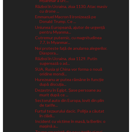
Myanmar a urc...
Război în Ucraina, ziua 1130. Atac masiv
cu drone ...
Emmanuel Macron îl ironizează pe
Donald Trump. Ce ...
Uniunea Europeană, ajutor de urgență
pentru Myanma...
Cutremur puternic, cu magnitudinea
7.7, în Myanmar...
Noi proteste față de anularea alegerilor.
Diaspora...
Război în Ucraina, ziua 1129. Putin
sugerează o ad...
SUA, Rusia și China vor forma o nouă
oridine mondi...
Hurezeanu ar putea rămâne în funcție
după discuția...
Dezastru în Egipt. Șase persoane au
murit după ce ...
Sectorul auto din Europa, lovit din plin
de tarife...
Furtul tezaurului dacic. Poliţia a căutat
în clădi...
Incident cu victime în masă, la Berlin: o
mașină a...
Trump ameninţă din nou: tarife şi mai