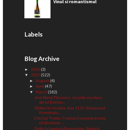
Vinul si romantismul
Labels
Blog Archive
2026
(3)
►
2025
(522)
▼
August
(4)
►
April
(47)
►
March
(182)
▼
Ana Maria Păcuraru: Jocurile murdare
ale lui Emman...
Război în Ucraina, ziua 1133. Răspunsul
Kremlinulu...
Efectul Trump. Comisia Europeană vrea
să blocheze ...
Doliu în lumea influencerilor: Beatriz,