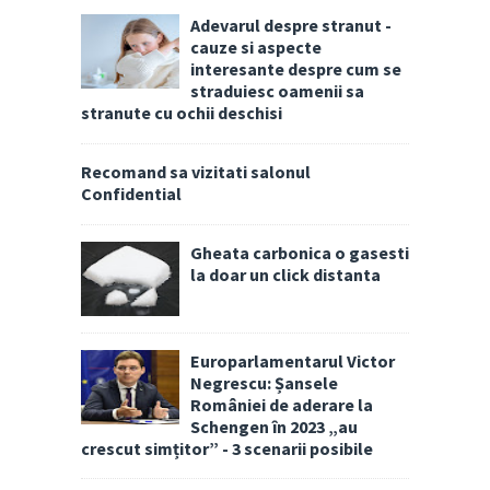
Adevarul despre stranut -
cauze si aspecte
interesante despre cum se
straduiesc oamenii sa
stranute cu ochii deschisi
Recomand sa vizitati salonul
Confidential
Gheata carbonica o gasesti
la doar un click distanta
Europarlamentarul Victor
Negrescu: Șansele
României de aderare la
Schengen în 2023 „au
crescut simțitor” - 3 scenarii posibile