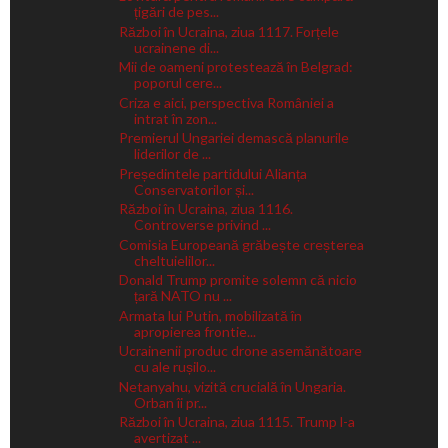
țigări de pes...
Război în Ucraina, ziua 1117. Forțele
ucrainene di...
Mii de oameni protestează în Belgrad:
poporul cere...
Criza e aici, perspectiva României a
intrat în zon...
Premierul Ungariei demască planurile
liderilor de ...
Președintele partidului Alianța
Conservatorilor și...
Război în Ucraina, ziua 1116.
Controverse privind ...
Comisia Europeană grăbește creșterea
cheltuielilor...
Donald Trump promite solemn că nicio
țară NATO nu ...
Armata lui Putin, mobilizată în
apropierea frontie...
Ucrainenii produc drone asemănătoare
cu ale rușilo...
Netanyahu, vizită crucială în Ungaria.
Orban îi pr...
Război în Ucraina, ziua 1115. Trump l-a
avertizat ...