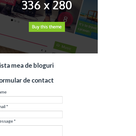
ista mea de bloguri
ormular de contact
ame
ail
*
essage
*