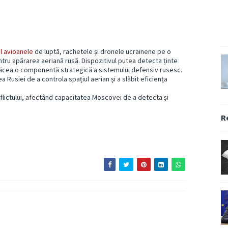
al avioanele
de luptă, rachetele și dronele ucrainene pe o
ntru apărarea aeriană rusă. Dispozitivul putea detecta ținte
îl făcea o componentă strategică a sistemului defensiv rusesc.
 Rusiei de a controla spațiul aerian și a slăbit eficiența
flictului, afectând capacitatea Moscovei de a detecta și
R