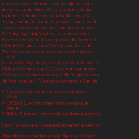
Sectorul auto din Europa, lovit din plin de tarife...
Furtul tezaurului dacic. Poliţia a căutat în clădi...
Incident cu victime în masă, la Berlin: o mașină a...
Trump ameninţă din nou: tarife şi mai mari Canadei...
Jurnaliștii austrieci: România, exemplu periculos ...
Ilie Bolojan participă, la Paris, la reuniunea șef...
Kovesi i-a pus gând rău colegului ei din Parchetul...
Război în Ucraina, ziua 1128: Orașul natal al lui ...
Trei adolescente au încercat să-și ucidă mama.
Mot...
Scandalul mesajelor secrete. Steve Witkoff, emisar...
Război în Ucraina, ziua 1127. Acordurile anunțate ...
Grevă pe două mari aeroporturi din Belgia, frecven...
Un fost campion UFC a fost condamnat la 5 ani de
î...
Scandalul mesajelor de securitate scăpate la
Washi...
INCREDIBIL. Administrația Trump a dezvăluit
planur...
SONDAJ Europenii vor armată și apărare puternică,
...
Papa Francisc cere încetarea bombardamentelor din
...
Discuțiile ruso-americane de la Riad s-au încheiat...