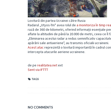
Lovitură din partea Ucrainei către Rusia
Radarul „Utyos-Tm" avea rolul de
a monitoriza în timp re
rază de 360 de kilometri, oferind informații esențiale pe
aflate la altitudini de până la 20.000 de metri, ceea ce 
„Eliminarea acestui radar a redus semnificativ capacitatea
apărării sale antiaeriene", au transmis oficialii ucraineni.
Acest atac
reprezintă o lovitură importantă în cadrul con
intercepta atacurile aeriene ucrainene.
de pe
realitatea.net
ext
Sent via IFTTT
TAGS
NO COMMENTS