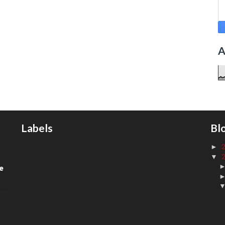
A
Labels
Bl
►
▼
de