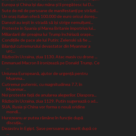
Europa și China își dau mâna și îi pregătesc lui D...
Sute de mii de persoane de manifestanți pe străzil...
Un oraș italian oferă 100.000 de euro oricui doreș...
Danezii au ieșit în stradă să își strige nemulțumi...
Proteste în Spania și Marea Britanie împotriva lui...
Miliardarii din preajma lui Trump închiriază orașe...
Condițiile de pace ale lui Putin: Zelenski să fie ...
Bilanțul cutremurului devastator din Myanmar a
urc...
Război în Ucraina, ziua 1130. Atac masiv cu drone ...
Emmanuel Macron îl ironizează pe Donald Trump. Ce
...
Uniunea Europeană, ajutor de urgență pentru
Myanma...
Cutremur puternic, cu magnitudinea 7.7, în
Myanmar...
Noi proteste față de anularea alegerilor. Diaspora...
Război în Ucraina, ziua 1129. Putin sugerează o ad...
SUA, Rusia și China vor forma o nouă oridine
mondi...
Hurezeanu ar putea rămâne în funcție după
discuția...
Dezastru în Egipt. Șase persoane au murit după ce
...