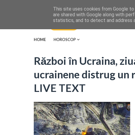
This site uses cookies from Google to d
are shared with Google along with perf
statistics, and to detect and address 
HOME
HOROSCOP
Război în Ucraina, ziu
ucrainene distrug un r
LIVE TEXT