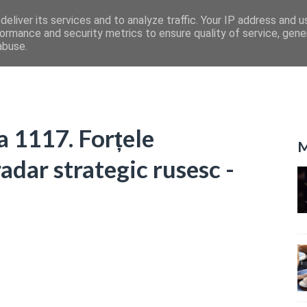
eliver its services and to analyze traffic. Your IP address and 
ormance and security metrics to ensure quality of service, gen
abuse.
a 1117. Forțele
M
adar strategic rusesc -