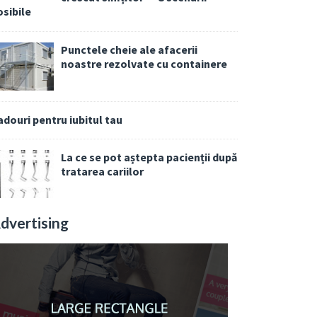
osibile
Punctele cheie ale afacerii
noastre rezolvate cu containere
adouri pentru iubitul tau
La ce se pot aștepta pacienții după
tratarea cariilor
dvertising