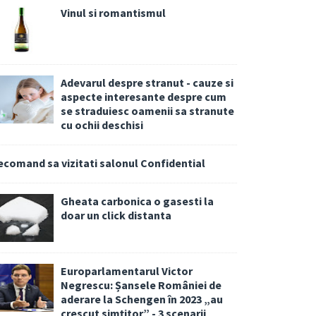
Vinul si romantismul
Adevarul despre stranut - cauze si
aspecte interesante despre cum
se straduiesc oamenii sa stranute
cu ochii deschisi
ecomand sa vizitati salonul Confidential
Gheata carbonica o gasesti la
doar un click distanta
Europarlamentarul Victor
Negrescu: Șansele României de
aderare la Schengen în 2023 „au
crescut simțitor” - 3 scenarii