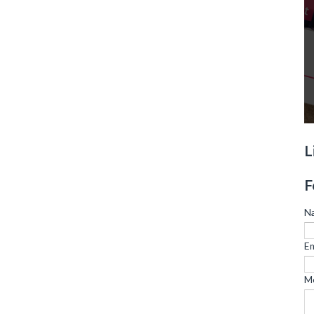
L
F
N
Em
M