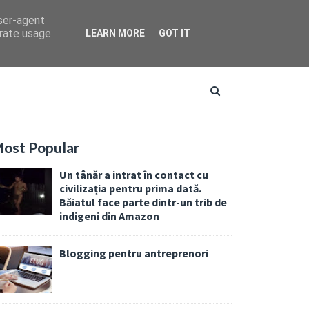
user-agent
erate usage
LEARN MORE
GOT IT
ost Popular
Un tânăr a intrat în contact cu
civilizația pentru prima dată.
Băiatul face parte dintr-un trib de
indigeni din Amazon
Blogging pentru antreprenori