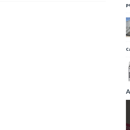
p
C
A