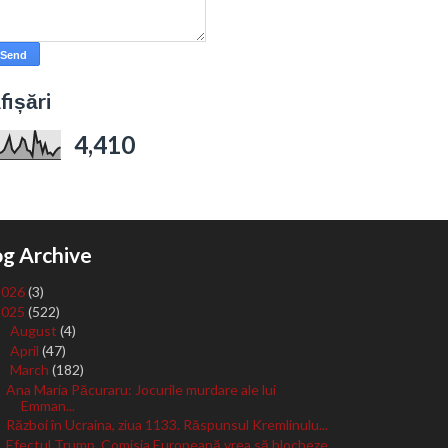
fișări
4,410
og Archive
2026
(3)
2025
(522)
August
(4)
►
April
(47)
►
March
(182)
▼
Ana Maria Păcuraru: Jocurile murdare ale lui
Emman...
Război în Ucraina, ziua 1133. Răspunsul Kremlinulu...
Efectul Trump. Comisia Europeană vrea să blocheze