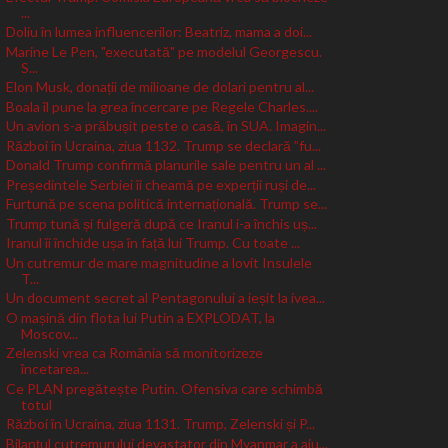
...
Doliu în lumea influencerilor: Beatriz, mama a doi...
Marine Le Pen, "executată" pe modelul Georgescu.
S...
Elon Musk, donații de milioane de dolari pentru al...
Boala îl pune la grea încercare pe Regele Charles....
Un avion s-a prăbușit peste o casă, în SUA. Imagin...
Război în Ucraina, ziua 1132. Trump se declară ”fu...
Donald Trump confirmă planurile sale pentru un al ...
Președintele Serbiei îi cheamă pe experții ruși de...
Furtună pe scena politică internațională. Trump se...
Trump tună și fulgeră după ce Iranul i-a închis uș...
Iranul îi închide ușa în față lui Trump. Cu toate ...
Un cutremur de mare magnitudine a lovit Insulele
T...
Un document secret al Pentagonului a ieșit la ivea...
O mașină din flota lui Putin a EXPLODAT, la
Moscov...
Zelenski vrea ca România să monitorizeze
încetarea...
Ce PLAN pregătește Putin. Ofensiva care schimbă
totul
Război în Ucraina, ziua 1131. Trump, Zelenski și P...
Bilanțul cutremurului devastator din Myanmar a aju...