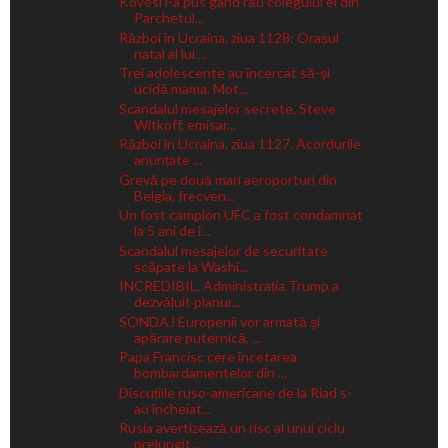
Kovesi i-a pus gând rău colegului ei din
Parchetul...
Război în Ucraina, ziua 1128: Orașul
natal al lui ...
Trei adolescente au încercat să-și
ucidă mama. Mot...
Scandalul mesajelor secrete. Steve
Witkoff, emisar...
Război în Ucraina, ziua 1127. Acordurile
anunțate ...
Grevă pe două mari aeroporturi din
Belgia, frecven...
Un fost campion UFC a fost condamnat
la 5 ani de î...
Scandalul mesajelor de securitate
scăpate la Washi...
INCREDIBIL. Administrația Trump a
dezvăluit planur...
SONDAJ Europenii vor armată și
apărare puternică, ...
Papa Francisc cere încetarea
bombardamentelor din ...
Discuțiile ruso-americane de la Riad s-
au încheiat...
Rusia avertizează un risc al unui ciclu
prelungit ...