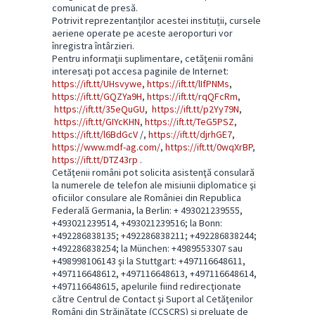
comunicat de presă.
Potrivit reprezentanților acestei instituții, cursele
aeriene operate pe aceste aeroporturi vor
înregistra întârzieri.
Pentru informaţii suplimentare, cetăţenii români
interesaţi pot accesa paginile de Internet:
https://ift.tt/UHsvywe
,
https://ift.tt/lIfPNMs
,
https://ift.tt/GQZYa9H
,
https://ift.tt/rqQFcRm
,
https://ift.tt/35eQuGU
,
https://ift.tt/p2Yy79N
,
https://ift.tt/GIYcKHN
,
https://ift.tt/TeG5PSZ
,
https://ift.tt/l6BdGcV
/,
https://ift.tt/djrhGE7
,
https://www.mdf-ag.com/
,
https://ift.tt/0wqXrBP
,
https://ift.tt/DTZ43rp
.
Cetăţenii români pot solicita asistenţă consulară
la numerele de telefon ale misiunii diplomatice şi
oficiilor consulare ale României din Republica
Federală Germania, la Berlin: + 493021239555,
+493021239514, +493021239516; la Bonn:
+492286838135; +492286838211; +492286838244;
+492286838254; la München: +4989553307 sau
+498998106143 şi la Stuttgart: +497116648611,
+497116648612, +497116648613, +497116648614,
+497116648615, apelurile fiind redirecţionate
către Centrul de Contact şi Suport al Cetăţenilor
Români din Străinătate (CCSCRS) şi preluate de