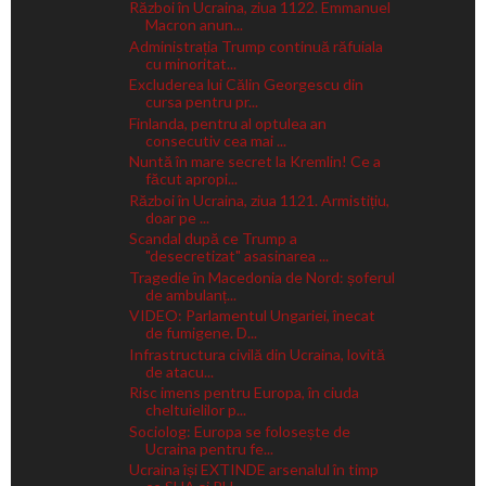
Război în Ucraina, ziua 1122. Emmanuel
Macron anun...
Administrația Trump continuă răfuiala
cu minoritat...
Excluderea lui Călin Georgescu din
cursa pentru pr...
Finlanda, pentru al optulea an
consecutiv cea mai ...
Nuntă în mare secret la Kremlin! Ce a
făcut apropi...
Război în Ucraina, ziua 1121. Armistițiu,
doar pe ...
Scandal după ce Trump a
"desecretizat" asasinarea ...
Tragedie în Macedonia de Nord: șoferul
de ambulanț...
VIDEO: Parlamentul Ungariei, înecat
de fumigene. D...
Infrastructura civilă din Ucraina, lovită
de atacu...
Risc imens pentru Europa, în ciuda
cheltuielilor p...
Sociolog: Europa se folosește de
Ucraina pentru fe...
Ucraina își EXTINDE arsenalul în timp