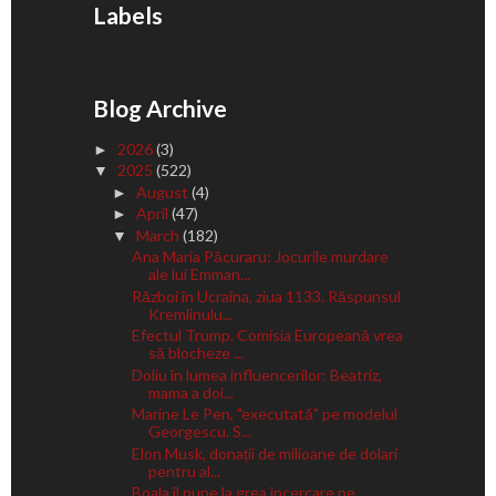
Labels
Blog Archive
2026
(3)
►
2025
(522)
▼
August
(4)
►
April
(47)
►
March
(182)
▼
Ana Maria Păcuraru: Jocurile murdare
ale lui Emman...
Război în Ucraina, ziua 1133. Răspunsul
Kremlinulu...
Efectul Trump. Comisia Europeană vrea
să blocheze ...
Doliu în lumea influencerilor: Beatriz,
mama a doi...
Marine Le Pen, "executată" pe modelul
Georgescu. S...
Elon Musk, donații de milioane de dolari
pentru al...
Boala îl pune la grea încercare pe