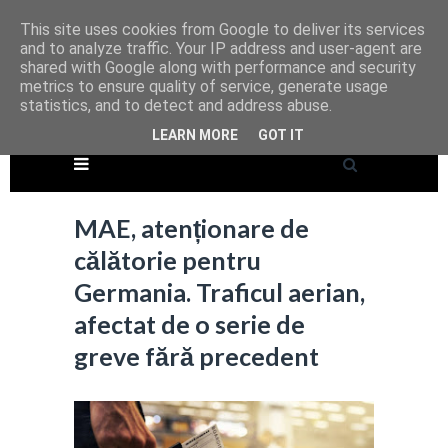
This site uses cookies from Google to deliver its services
and to analyze traffic. Your IP address and user-agent are
shared with Google along with performance and security
metrics to ensure quality of service, generate usage
statistics, and to detect and address abuse.
LEARN MORE
GOT IT
MAE, atenționare de
călătorie pentru
Germania. Traficul aerian,
afectat de o serie de
greve fără precedent