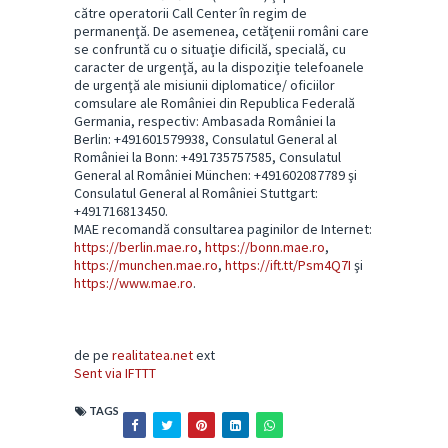
către operatorii Call Center în regim de
permanenţă. De asemenea, cetăţenii români care
se confruntă cu o situaţie dificilă, specială, cu
caracter de urgenţă, au la dispoziţie telefoanele
de urgenţă ale misiunii diplomatice/ oficiilor
comsulare ale României din Republica Federală
Germania, respectiv: Ambasada României la
Berlin: +491601579938, Consulatul General al
României la Bonn: +491735757585, Consulatul
General al României München: +491602087789 şi
Consulatul General al României Stuttgart:
+491716813450.
MAE recomandă consultarea paginilor de Internet:
https://berlin.mae.ro
,
https://bonn.mae.ro
,
https://munchen.mae.ro
,
https://ift.tt/Psm4Q7I
şi
https://www.mae.ro
.
de pe
realitatea.net
ext
Sent via IFTTT
TAGS