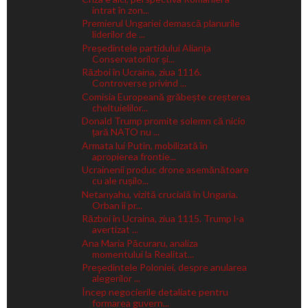
intrat în zon...
Premierul Ungariei demască planurile
liderilor de ...
Președintele partidului Alianța
Conservatorilor și...
Război în Ucraina, ziua 1116.
Controverse privind ...
Comisia Europeană grăbește creșterea
cheltuielilor...
Donald Trump promite solemn că nicio
țară NATO nu ...
Armata lui Putin, mobilizată în
apropierea frontie...
Ucrainenii produc drone asemănătoare
cu ale rușilo...
Netanyahu, vizită crucială în Ungaria.
Orban îi pr...
Război în Ucraina, ziua 1115. Trump l-a
avertizat ...
Ana Maria Păcuraru, analiza
momentului la Realitat...
Preşedintele Poloniei, despre anularea
alegerilor ...
Încep negocierile detaliate pentru
formarea guvern...