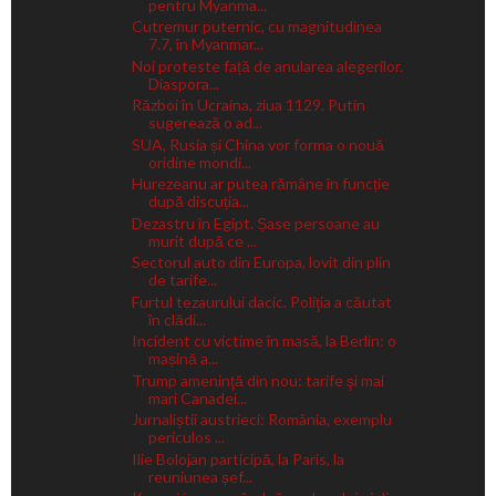
pentru Myanma...
Cutremur puternic, cu magnitudinea
7.7, în Myanmar...
Noi proteste față de anularea alegerilor.
Diaspora...
Război în Ucraina, ziua 1129. Putin
sugerează o ad...
SUA, Rusia și China vor forma o nouă
oridine mondi...
Hurezeanu ar putea rămâne în funcție
după discuția...
Dezastru în Egipt. Șase persoane au
murit după ce ...
Sectorul auto din Europa, lovit din plin
de tarife...
Furtul tezaurului dacic. Poliţia a căutat
în clădi...
Incident cu victime în masă, la Berlin: o
mașină a...
Trump ameninţă din nou: tarife şi mai
mari Canadei...
Jurnaliștii austrieci: România, exemplu
periculos ...
Ilie Bolojan participă, la Paris, la
reuniunea șef...