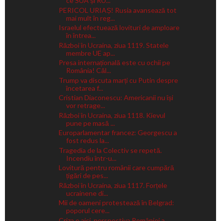
ce SUA și RU...
PERICOL URIAȘ! Rusia avansează tot
mai mult în reg...
Israelul efectuează lovituri de amploare
în întrea...
Război în Ucraina, ziua 1119. Statele
membre UE ap...
Presa internațională este cu ochii pe
România! Căl...
Trump va discuta marți cu Putin despre
încetarea f...
Cristian Diaconescu: Americanii nu își
vor retrage...
Război în Ucraina, ziua 1118. Kievul
pune pe masă ...
Europarlamentar francez: Georgescu a
fost redus la...
Tragedia de la Colectiv se repetă.
Incendiu într-u...
Lovitură pentru românii care cumpără
țigări de pes...
Război în Ucraina, ziua 1117. Forțele
ucrainene di...
Mii de oameni protestează în Belgrad:
poporul cere...
Criza e aici, perspectiva României a