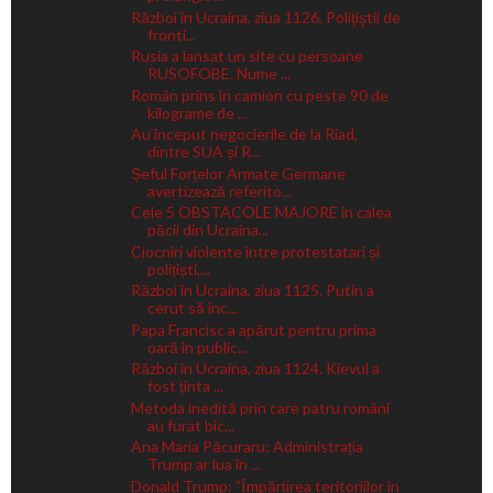
Război în Ucraina, ziua 1126. Poliţiştii de
fronti...
Rusia a lansat un site cu persoane
RUSOFOBE. Nume ...
Român prins în camion cu peste 90 de
kilograme de ...
Au început negocierile de la Riad,
dintre SUA și R...
Șeful Forțelor Armate Germane
avertizează referito...
Cele 5 OBSTACOLE MAJORE în calea
păcii din Ucraina...
Ciocniri violente între protestatari și
polițiști,...
Război în Ucraina, ziua 1125. Putin a
cerut să înc...
Papa Francisc a apărut pentru prima
oară în public...
Război în Ucraina, ziua 1124. Kievul a
fost ținta ...
Metoda inedită prin care patru români
au furat bic...
Ana Maria Păcuraru: Administrația
Trump ar lua în ...
Donald Trump: ”Împărțirea teritoriilor în