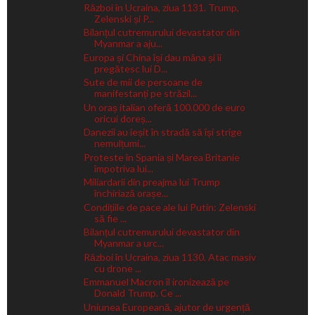
Război în Ucraina, ziua 1131. Trump,
Zelenski și P...
Bilanțul cutremurului devastator din
Myanmar a aju...
Europa și China își dau mâna și îi
pregătesc lui D...
Sute de mii de persoane de
manifestanți pe străzil...
Un oraș italian oferă 100.000 de euro
oricui doreș...
Danezii au ieșit în stradă să își strige
nemulțumi...
Proteste în Spania și Marea Britanie
împotriva lui...
Miliardarii din preajma lui Trump
închiriază orașe...
Condițiile de pace ale lui Putin: Zelenski
să fie ...
Bilanțul cutremurului devastator din
Myanmar a urc...
Război în Ucraina, ziua 1130. Atac masiv
cu drone ...
Emmanuel Macron îl ironizează pe
Donald Trump. Ce ...
Uniunea Europeană, ajutor de urgență