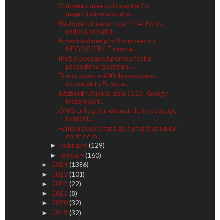
Cutremur miercuri noapte. Ce
magnitudine a avut și...
Război în Ucraina, ziua 1114. Putin
ordonă armatei...
Americanii merg în Rusia pentru
NEGOCIERI. Trump a...
Încă o pedeapsă pentru fostul
preşedinte georgian ...
Tren cu peste 400 de persoane,
deturnat în Pakista...
Război în Ucraina, ziua 1113. Giorgia
Meloni spri...
ONG-urile şi jurnalismul de investigaţie,
în atenț...
Femeia suspectată de furtul tezaurului
dacic de la...
February
(129)
►
January
(160)
►
2024
(1386)
►
2023
(101)
►
2022
(22)
►
2021
(8)
►
2020
(32)
►
2019
(32)
►