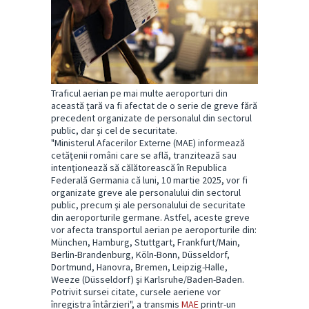
Traficul aerian pe mai multe aeroporturi din
această țară va fi afectat de o serie de greve fără
precedent organizate de personalul din sectorul
public, dar și cel de securitate.
"Ministerul Afacerilor Externe (MAE) informează
cetăţenii români care se află, tranzitează sau
intenţionează să călătorească în Republica
Federală Germania că luni, 10 martie 2025, vor fi
organizate greve ale personalului din sectorul
public, precum şi ale personalului de securitate
din aeroporturile germane. Astfel, aceste greve
vor afecta transportul aerian pe aeroporturile din:
München, Hamburg, Stuttgart, Frankfurt/Main,
Berlin-Brandenburg, Köln-Bonn, Düsseldorf,
Dortmund, Hanovra, Bremen, Leipzig-Halle,
Weeze (Düsseldorf) şi Karlsruhe/Baden-Baden.
Potrivit sursei citate, cursele aeriene vor
înregistra întârzieri", a transmis
MAE
printr-un