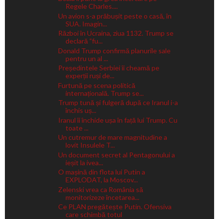
Regele Charles....
Un avion s-a prăbușit peste o casă, în
SUA. Imagin...
Război în Ucraina, ziua 1132. Trump se
declară ”fu...
Donald Trump confirmă planurile sale
pentru un al ...
Președintele Serbiei îi cheamă pe
experții ruși de...
Furtună pe scena politică
internațională. Trump se...
Trump tună și fulgeră după ce Iranul i-a
închis uș...
Iranul îi închide ușa în față lui Trump. Cu
toate ...
Un cutremur de mare magnitudine a
lovit Insulele T...
Un document secret al Pentagonului a
ieșit la ivea...
O mașină din flota lui Putin a
EXPLODAT, la Moscov...
Zelenski vrea ca România să
monitorizeze încetarea...
Ce PLAN pregătește Putin. Ofensiva
care schimbă totul