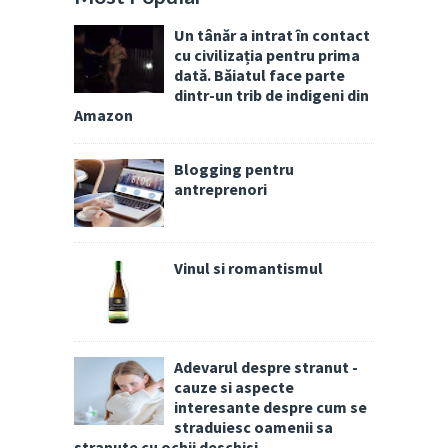
Un tânăr a intrat în contact
cu civilizația pentru prima
dată. Băiatul face parte
dintr-un trib de indigeni din
Amazon
Blogging pentru
antreprenori
Vinul si romantismul
Adevarul despre stranut -
cauze si aspecte
interesante despre cum se
straduiesc oamenii sa
stranute cu ochii deschisi