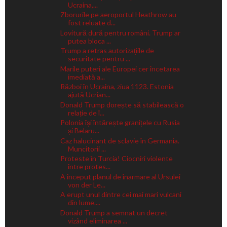
Ucraina,...
Zborurile pe aeroportul Heathrow au
fost reluate d...
Lovitură dură pentru români. Trump ar
putea bloca ...
Trump a retras autorizaţiile de
securitate pentru ...
Marile puteri ale Europei cer încetarea
imediată a...
Război în Ucraina, ziua 1123. Estonia
ajută Ucrian...
Donald Trump dorește să stabilească o
relație de î...
Polonia își întărește granițele cu Rusia
și Belaru...
Caz halucinant de sclavie în Germania.
Muncitorii ...
Proteste în Turcia! Ciocniri violente
între protes...
A început planul de înarmare al Ursulei
von der Le...
A erupt unul dintre cei mai mari vulcani
din lume....
Donald Trump a semnat un decret
vizând eliminarea ...