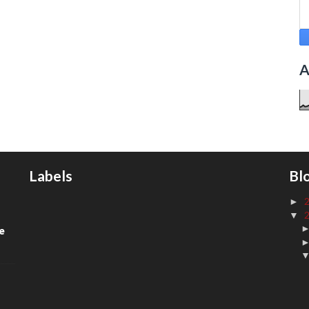
A
Labels
Bl
►
▼
de