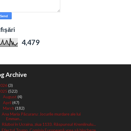
fișări
4,479
og Archive
2026
(3)
2025
(522)
August
(4)
►
April
(47)
►
March
(182)
▼
Ana Maria Păcuraru: Jocurile murdare ale lui
Emman...
Război în Ucraina, ziua 1133. Răspunsul Kremlinulu...
Efectul Trump. Comisia Europeană vrea să blocheze