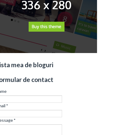
ista mea de bloguri
ormular de contact
ame
ail
*
essage
*