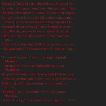
Europa și China își dau mâna și îi pregătesc lui D...
Sute de mii de persoane de manifestanți pe străzil...
Un oraș italian oferă 100.000 de euro oricui doreș...
Danezii au ieșit în stradă să își strige nemulțumi...
Proteste în Spania și Marea Britanie împotriva lui...
Miliardarii din preajma lui Trump închiriază orașe...
Condițiile de pace ale lui Putin: Zelenski să fie ...
Bilanțul cutremurului devastator din Myanmar a
urc...
Război în Ucraina, ziua 1130. Atac masiv cu drone ...
Emmanuel Macron îl ironizează pe Donald Trump. Ce
...
Uniunea Europeană, ajutor de urgență pentru
Myanma...
Cutremur puternic, cu magnitudinea 7.7, în
Myanmar...
Noi proteste față de anularea alegerilor. Diaspora...
Război în Ucraina, ziua 1129. Putin sugerează o ad...
SUA, Rusia și China vor forma o nouă oridine
mondi...
Hurezeanu ar putea rămâne în funcție după
discuția...
Dezastru în Egipt. Șase persoane au murit după ce
...