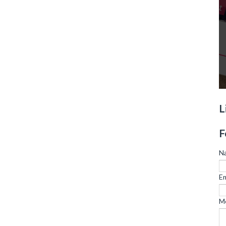
L
F
N
Em
M