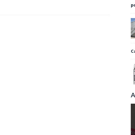
p
C
A