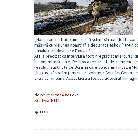
„Noua administrație americană schimbă rapid toate configu
măsură cu viziunea noastră", a declarat Peskov într-un 
canalul de televiziune Rossia-1.
AFP a precizat că interviul a fost înregistrat miercuri și 
În comentariile sale, Peskov a remarcat, de asemenea, mo
rezoluții susținute de Ucraina care condamna invazia Mosc
„În plus, să votăm pentru o rezoluție a Adunării Generale
criza ucraineană. Acest lucru a fost cu adevărat inimagin
de pe
realitatea.net
ext
Sent via IFTTT
TAGS