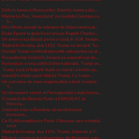
...
Doliu în lumea influencerilor: Beatriz, mama a doi...
Marine Le Pen, "executată" pe modelul Georgescu.
S...
Elon Musk, donații de milioane de dolari pentru al...
Boala îl pune la grea încercare pe Regele Charles....
Un avion s-a prăbușit peste o casă, în SUA. Imagin...
Război în Ucraina, ziua 1132. Trump se declară ”fu...
Donald Trump confirmă planurile sale pentru un al ...
Președintele Serbiei îi cheamă pe experții ruși de...
Furtună pe scena politică internațională. Trump se...
Trump tună și fulgeră după ce Iranul i-a închis uș...
Iranul îi închide ușa în față lui Trump. Cu toate ...
Un cutremur de mare magnitudine a lovit Insulele
T...
Un document secret al Pentagonului a ieșit la ivea...
O mașină din flota lui Putin a EXPLODAT, la
Moscov...
Zelenski vrea ca România să monitorizeze
încetarea...
Ce PLAN pregătește Putin. Ofensiva care schimbă
totul
Război în Ucraina, ziua 1131. Trump, Zelenski și P...
Bilanțul cutremurului devastator din Myanmar a aju...