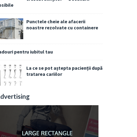
osibile
Punctele cheie ale afacerii
noastre rezolvate cu containere
adouri pentru iubitul tau
La ce se pot aștepta pacienții după
tratarea cariilor
dvertising