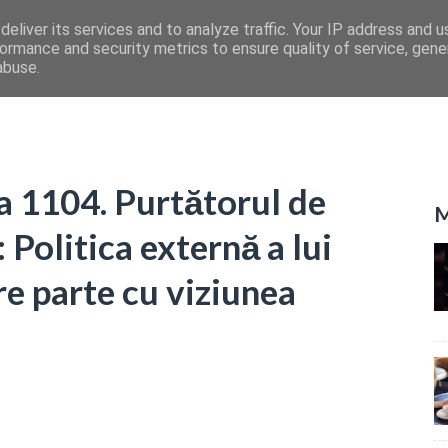
eliver its services and to analyze traffic. Your IP address and 
ormance and security metrics to ensure quality of service, gen
abuse.
ua 1104. Purtătorul de
M
 Politica externă a lui
e parte cu viziunea