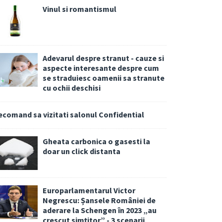
Vinul si romantismul
Adevarul despre stranut - cauze si
aspecte interesante despre cum
se straduiesc oamenii sa stranute
cu ochii deschisi
ecomand sa vizitati salonul Confidential
Gheata carbonica o gasesti la
doar un click distanta
Europarlamentarul Victor
Negrescu: Șansele României de
aderare la Schengen în 2023 „au
crescut simțitor” - 3 scenarii