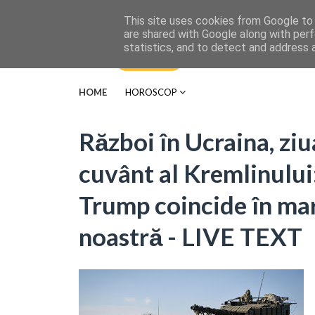
This site uses cookies from Google to d
are shared with Google along with perf
statistics, and to detect and address 
HOME
HOROSCOP
Război în Ucraina, zi
cuvânt al Kremlinului:
Trump coincide în mar
noastră - LIVE TEXT