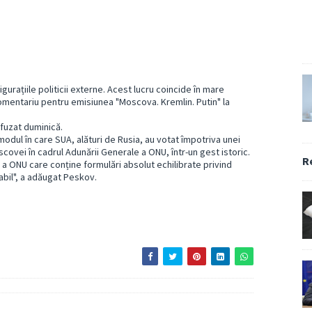
rațiile politicii externe. Acest lucru coincide în mare
comentariu pentru emisiunea "Moscova. Kremlin. Putin" la
difuzat duminică.
dul în care SUA, alături de Rusia, au votat împotriva unei
ovei în cadrul Adunării Generale a ONU, într-un gest istoric.
R
 a ONU care conține formulări absolut echilibrate privind
abil", a adăugat Peskov.