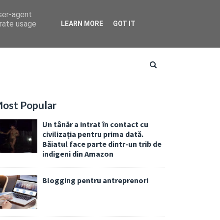
user-agent
erate usage
LEARN MORE
GOT IT
ost Popular
Un tânăr a intrat în contact cu
civilizația pentru prima dată.
Băiatul face parte dintr-un trib de
indigeni din Amazon
Blogging pentru antreprenori