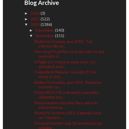
Blog Archive
2026
(3)
►
2025
(522)
►
2024
(1386)
▼
December
(140)
►
November
(151)
▼
Război în Ucraina, ziua 1012. Trei
sferturi din ae...
Kim Jong Un şi Moscova discuții tot mai
avansate d...
Inflația tot crește în zona euro. Ce
așteaptă anal...
Tragedie în Nigeria: cel puțin 27 de
morți, în urm...
Război în Ucraina, ziua 1011. Reluarea
testelor cu...
Prima REACȚIE a Rusiei în scandalul
alegerilor pre...
Renumărarea voturilor face valuri în
presa interna...
Război în Ucraina 1010: Zelenski cere
un "răspuns ...
Accesul tinerilor sub 16 ani interzis pe
rețelele ...