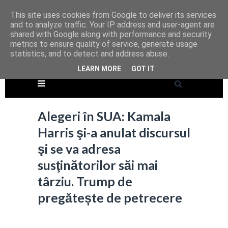
This site uses cookies from Google to deliver its services
and to analyze traffic. Your IP address and user-agent are
shared with Google along with performance and security
metrics to ensure quality of service, generate usage
statistics, and to detect and address abuse.
LEARN MORE
GOT IT
Alegeri în SUA: Kamala
Harris şi-a anulat discursul
şi se va adresa
susţinătorilor săi mai
târziu. Trump de
pregătește de petrecere