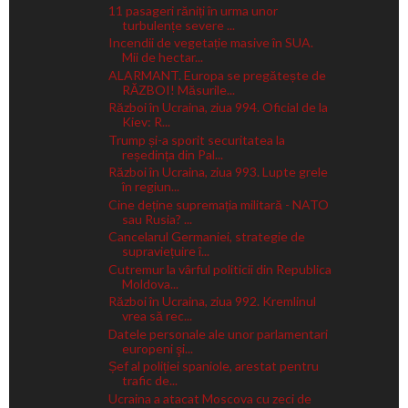
11 pasageri răniți în urma unor
turbulențe severe ...
Incendii de vegetație masive în SUA.
Mii de hectar...
ALARMANT. Europa se pregătește de
RĂZBOI! Măsurile...
Război în Ucraina, ziua 994. Oficial de la
Kiev: R...
Trump și-a sporit securitatea la
reședința din Pal...
Război în Ucraina, ziua 993. Lupte grele
în regiun...
Cine deține supremația militară - NATO
sau Rusia? ...
Cancelarul Germaniei, strategie de
supraviețuire î...
Cutremur la vârful politicii din Republica
Moldova...
Război în Ucraina, ziua 992. Kremlinul
vrea să rec...
Datele personale ale unor parlamentari
europeni şi...
Șef al poliției spaniole, arestat pentru
trafic de...
Ucraina a atacat Moscova cu zeci de