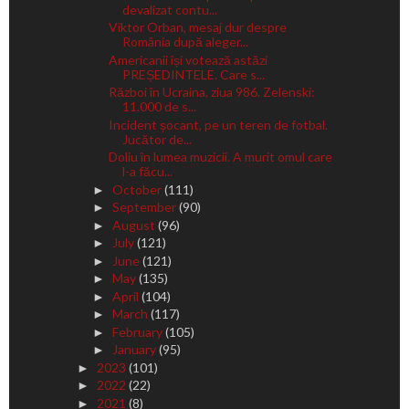
devalizat contu...
Viktor Orban, mesaj dur despre
România după aleger...
Americanii își votează astăzi
PREȘEDINTELE. Care s...
Război în Ucraina, ziua 986. Zelenski:
11.000 de s...
Incident șocant, pe un teren de fotbal.
Jucător de...
Doliu în lumea muzicii. A murit omul care
l-a făcu...
October
(111)
►
September
(90)
►
August
(96)
►
July
(121)
►
June
(121)
►
May
(135)
►
April
(104)
►
March
(117)
►
February
(105)
►
January
(95)
►
2023
(101)
►
2022
(22)
►
2021
(8)
►