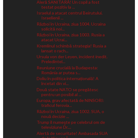
Aleră SANITARĂ! Un copil a fost
testat pozitiv la ...
Israelul a atacat centrul Beirutului.
Israelienii ...
Război în Ucraina, ziua 1004. Ucraina
solicită noi...
Război în Ucraina, ziua 1003. Rusia a
atacat Ucrai...
Kremlinul schimbă strategia! Rusia a
lansat o rach...
Ursula von der Leyen, incident inedit.
Preledintel...
Reuniune crucială la Budapesta:
România ar putea s...
Doliu în politica internațională! A
încetat din vi...
Două state NATO se pregătesc
pentru un posibil al ...
Europa, grav afectată de NINSORI:
traficul ferovia...
Război în Ucraina, ziua 1002. SUA, o
nouă decizie ...
Trump îl numeşte pe celebrul om de
televiziune Dr....
Alertă de securitate! Ambasada SUA