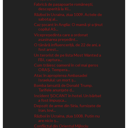
Fabrică de pașapoarte românești,
descoperită la Ki...
Război în Ucraina, ziua 1009. Actele de
sabotaj al...
Caz șocant în Anglia: O mamă și-a ținut
copilul AS...
Vicepreședinta care a ordonat
asasinarea președint...
O tânără influenceriță, de 22 de ani, a
fost arest...
Un terorist de pe lista Most Wanted a
FBI, captura...
Cum trăiesc oamenii în cel mai geros
ORAȘ. Tempera...
Atac în apropierea Ambasadei
Israelului: un mort ș...
Bomba lansată de Donald Trump.
Tarifele anunțate d...
Incident ȘOCANT în hotel. Un bărbat
a fost împușca...
Depozit de arme din Siria, furnizate de
Iran, lovi...
Război în Ucraina, ziua 1008. Putin nu
are nicio ș...
Conflictul din Orientul Mijlociu