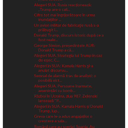
Alegeri SUA. Rusia reacționează:
„Trump are o cali...
Cifre tot mai îngrijorătoare în urma
inundațiilor ...
Un avion militar de fabricaţie rusă s-a
prăbuşit î...
Donald Trump, discurs istoric după ce a
fost reale...
George Simion, președintele AUR:
Donald Trump a câ...
Alegeri SUA. Strategia lui Trump în caz
de eșec. C...
Alegeri în SUA: Kamala Harris şi-a
anulat discursu...
Semnal de alarmă tras de analiști: o
posibilă vict...
Alegeri SUA. Persoane înarmate,
amenințări cu bomb...
Război în Ucraina, ziua 987. Zelenski
lansează ''P...
Alegeri în SUA. Kamala Harris și Donald
Trump, lup...
Greva care le-a adus angajaților o
creștere a sala...
Românii care au speriat Spania. Au