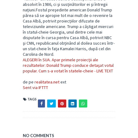
absolvit în 1986, ci şi susţinătorilor ei şi întregii
naţiuni.Fostul preşedinte american Donald Trump
părea să se apropie tot mai mult de o revenire la
Casa Albă, potrivit proiecţiilor difuzate de
televiziunile americane. Trump a câştigat miercuri
în statul-cheie Georgia, unul dintre cele mai
disputate în cursa pentru Casa Albă, potrivit NBC
şi CNN, republicanul obţinând al doilea succes într-
un stat-cheie în faţa Kamalei Harris, după cel din
Carolina de Nord.
ALEGERI în SUA. Apar primele proiecţii ale
rezultatelor: Donald Trump conduce detaşat votul
popular. Cum s-a votat în statele-cheie - LIVE TEXT
de pe
realitatea.net
ext
Sent via IFTTT
TAGS
NO COMMENTS