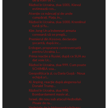
de la Kiev se Î...
Război în Ucraina, ziua 1001. Kievul
estimează cos...
Atenție ce mâncați și de unde
cumpărați. Piața, in...
Război în Ucraina, ziua 1000. Kremlinul
tună și fu...
Kim Jong Un a îndemnat armata
coreeană să se pregă...
Premierul din Kosovo, declarație
șocantă, după inc...
Erdogan, propunere controversată
pentru Ucraina. L...
Prima reacție a Rusiei, după ce SUA au
dat voie Uc...
Război în Ucraina, ziua 999. Cum poate
SCHIMBA soa...
Geopolitica la zi, cu Daria Gușă - Noua
echipă a l...
Xi Jinping, reacție după alegerea lui
Donald Trump...
Război în Ucraina, ziua 998.
Bombardament masiv al...
Israel, din nou sub atacul Hezbollah.
Ploaie de ra...
Vedetele de la Holywood părăsesc