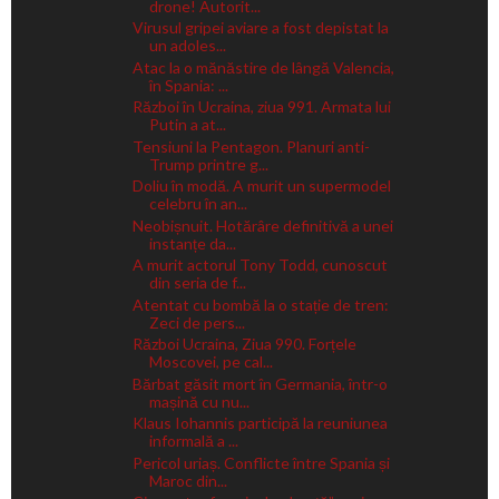
drone! Autorit...
Virusul gripei aviare a fost depistat la
un adoles...
Atac la o mănăstire de lângă Valencia,
în Spania: ...
Război în Ucraina, ziua 991. Armata lui
Putin a at...
Tensiuni la Pentagon. Planuri anti-
Trump printre g...
Doliu în modă. A murit un supermodel
celebru în an...
Neobișnuit. Hotărâre definitivă a unei
instanțe da...
A murit actorul Tony Todd, cunoscut
din seria de f...
Atentat cu bombă la o stație de tren:
Zeci de pers...
Război Ucraina, Ziua 990. Forțele
Moscovei, pe cal...
Bărbat găsit mort în Germania, într-o
mașină cu nu...
Klaus Iohannis participă la reuniunea
informală a ...
Pericol uriaș. Conflicte între Spania și
Maroc din...