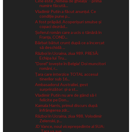
Cine este „femeia de gheață” - prima
numire făcută...
Vladimir Putin a făcut anunțul. Ce
condiție pune p...
A fost prăpăd. Acoperișuri smulse și
copaci dezrăd...
Șoferul român care a ucis o tânără în
Franța, COND...
Bărbat bătut crunt după ce a încercat
să deschidă ...
Război în Ucraina, ziua 989. PRESĂ:
Echipa lui Tru...
"Dorel" lovește în Belgia! Doi muncitori
români, r...
Țara care interzice TOTAL accesul
tinerilor sub 16...
Ambasadorul Australiei, gest
surprinzător: și-a st...
Vladimir Putin nu are de gând să-l
felicite pe Don...
Kamala Harris, primul discurs după
înfrângerea zdr...
Război în Ucraina, ziua 988. Volodimir
Zelenski, p...
JD Vance, noul vicepreședinte al SUA:
„Țara va ave...