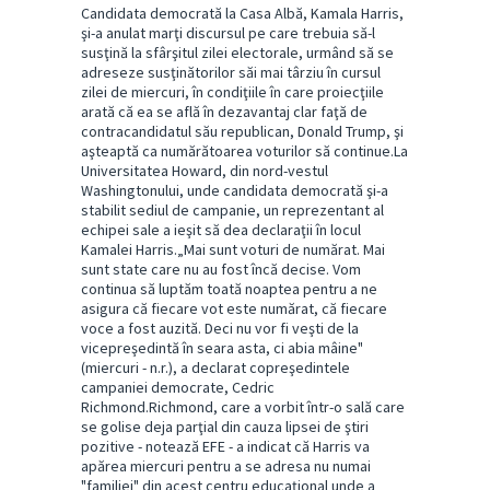
Candidata democrată la Casa Albă, Kamala Harris,
şi-a anulat marţi discursul pe care trebuia să-l
susţină la sfârşitul zilei electorale, urmând să se
adreseze susţinătorilor săi mai târziu în cursul
zilei de miercuri, în condiţiile în care proiecţiile
arată că ea se află în dezavantaj clar faţă de
contracandidatul său republican, Donald Trump, şi
aşteaptă ca numărătoarea voturilor să continue.La
Universitatea Howard, din nord-vestul
Washingtonului, unde candidata democrată şi-a
stabilit sediul de campanie, un reprezentant al
echipei sale a ieşit să dea declaraţii în locul
Kamalei Harris.„Mai sunt voturi de numărat. Mai
sunt state care nu au fost încă decise. Vom
continua să luptăm toată noaptea pentru a ne
asigura că fiecare vot este numărat, că fiecare
voce a fost auzită. Deci nu vor fi veşti de la
vicepreşedintă în seara asta, ci abia mâine"
(miercuri - n.r.), a declarat copreşedintele
campaniei democrate, Cedric
Richmond.Richmond, care a vorbit într-o sală care
se golise deja parţial din cauza lipsei de ştiri
pozitive - notează EFE - a indicat că Harris va
apărea miercuri pentru a se adresa nu numai
"familiei" din acest centru educaţional unde a