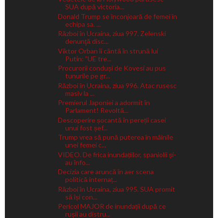
SUA după victoria...
Donald Trump se înconjoară de femei în
echipa sa. ...
Război în Ucraina, ziua 997. Zelenski
denunţă disc...
Viktor Orban îi cântă în strună lui
Putin: ”UE tre...
Procurorii conduși de Kovesi au pus
tunurile pe gr...
Război în Ucraina, ziua 996. Atac rusesc
masiv la ...
Premierul Japoniei a adormit în
Parlament! Revoltă...
Descoperire șocantă în pereții casei
unui fost șef...
Trump vrea să pună puterea în mâinile
unei femei c...
VIDEO. De frica inundațiilor, spaniolii și-
au înfo...
Decizia care aruncă în aer scena
politică internaț...
Război în Ucraina, ziua 995. SUA promit
să își con...
Pericol MAJOR de inundații după ce
rușii au distru...