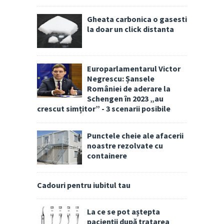
Gheata carbonica o gasesti
la doar un click distanta
Europarlamentarul Victor
Negrescu: Șansele
României de aderare la
Schengen în 2023 „au
crescut simțitor” - 3 scenarii posibile
Punctele cheie ale afacerii
noastre rezolvate cu
containere
Cadouri pentru iubitul tau
La ce se pot aștepta
pacienții după tratarea