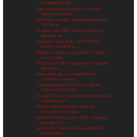
escaladează. Noi ...
Țara sufocată de poluare. O ceață
densă a acoperit...
Iaht plin cu turiști, scufundat în mare.
Zeci de p...
Ucraina, ziua 1007. Kievul, atacat în
valuri de dr...
Un avion cargo DHL s-a PRĂBUȘIT
peste o casă, în a...
Război în Ucraina, ziua 1006 - Forţele
ruse au cap...
Victoria lui Călin Georgescu în alegeri,
salutată ...
Noul videoclip cu Vladimir Putin
stârnește controv...
Cum poate aduce Putin navele de
război în Marea Ne...
Donald Trump, numire controversată la
combaterea t...
Drone neidentificate, reperate
deasupra a trei baz...
Război în Ucraina, ziua 1005. Zelenski
aşteaptă "p...
Un sat din Italia oferă case la doar 1
euro americ...