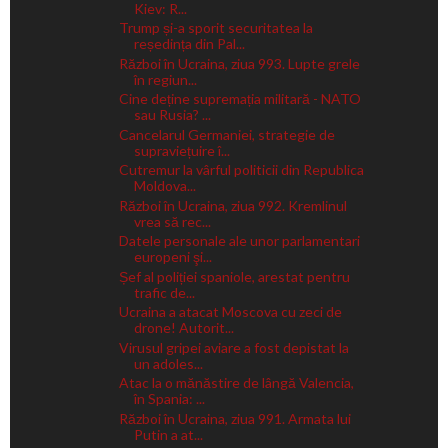
Kiev: R...
Trump și-a sporit securitatea la
reședința din Pal...
Război în Ucraina, ziua 993. Lupte grele
în regiun...
Cine deține supremația militară - NATO
sau Rusia? ...
Cancelarul Germaniei, strategie de
supraviețuire î...
Cutremur la vârful politicii din Republica
Moldova...
Război în Ucraina, ziua 992. Kremlinul
vrea să rec...
Datele personale ale unor parlamentari
europeni şi...
Șef al poliției spaniole, arestat pentru
trafic de...
Ucraina a atacat Moscova cu zeci de
drone! Autorit...
Virusul gripei aviare a fost depistat la
un adoles...
Atac la o mănăstire de lângă Valencia,
în Spania: ...
Război în Ucraina, ziua 991. Armata lui
Putin a at...