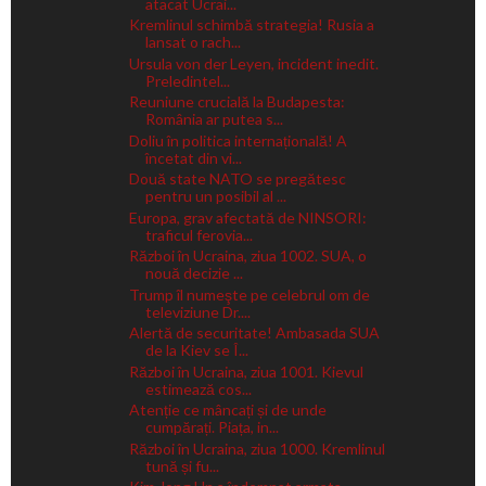
atacat Ucrai...
Kremlinul schimbă strategia! Rusia a
lansat o rach...
Ursula von der Leyen, incident inedit.
Preledintel...
Reuniune crucială la Budapesta:
România ar putea s...
Doliu în politica internațională! A
încetat din vi...
Două state NATO se pregătesc
pentru un posibil al ...
Europa, grav afectată de NINSORI:
traficul ferovia...
Război în Ucraina, ziua 1002. SUA, o
nouă decizie ...
Trump îl numeşte pe celebrul om de
televiziune Dr....
Alertă de securitate! Ambasada SUA
de la Kiev se Î...
Război în Ucraina, ziua 1001. Kievul
estimează cos...
Atenție ce mâncați și de unde
cumpărați. Piața, in...
Război în Ucraina, ziua 1000. Kremlinul
tună și fu...