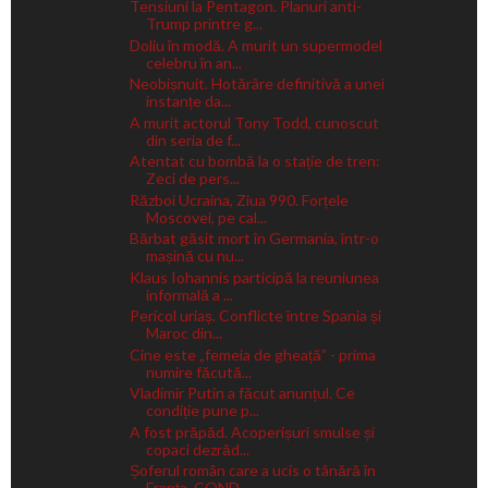
Tensiuni la Pentagon. Planuri anti-
Trump printre g...
Doliu în modă. A murit un supermodel
celebru în an...
Neobișnuit. Hotărâre definitivă a unei
instanțe da...
A murit actorul Tony Todd, cunoscut
din seria de f...
Atentat cu bombă la o stație de tren:
Zeci de pers...
Război Ucraina, Ziua 990. Forțele
Moscovei, pe cal...
Bărbat găsit mort în Germania, într-o
mașină cu nu...
Klaus Iohannis participă la reuniunea
informală a ...
Pericol uriaș. Conflicte între Spania și
Maroc din...
Cine este „femeia de gheață” - prima
numire făcută...
Vladimir Putin a făcut anunțul. Ce
condiție pune p...
A fost prăpăd. Acoperișuri smulse și
copaci dezrăd...
Șoferul român care a ucis o tânără în
Franța, COND...