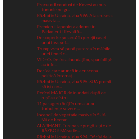
Procurorii conduși de Kovesi au pus
tunurile pe gr...
Război în Ucraina, ziua 996. Atac rusesc
masiv la ...
Premierul Japoniei a adormit în
Parlament! Revoltă...
Descoperire șocantă în pereții casei
unui fost șef...
Trump vrea să pună puterea în mâinile
unei femei c...
VIDEO. De frica inundațiilor, spaniolii și-
au înfo...
Decizia care aruncă în aer scena
politică internaț...
Război în Ucraina, ziua 995. SUA promit
să își con...
Pericol MAJOR de inundații după ce
rușii au distru...
11 pasageri răniți în urma unor
turbulențe severe ...
Incendii de vegetație masive în SUA.
Mii de hectar...
ALARMANT. Europa se pregătește de
RĂZBOI! Măsurile...
Război în Ucraina, ziua 994. Oficial de la