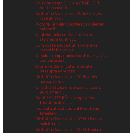
Un avion cargo DHL s-a PRĂBUȘIT
peste o casă, în a...
Război în Ucraina, ziua 1006 - Forţele
ruse au cap...
Victoria lui Călin Georgescu în alegeri,
salutată ...
Noul videoclip cu Vladimir Putin
stârnește controv...
Cum poate aduce Putin navele de
război în Marea Ne...
Donald Trump, numire controversată la
combaterea t...
Drone neidentificate, reperate
deasupra a trei baz...
Război în Ucraina, ziua 1005. Zelenski
aşteaptă "p...
Un sat din Italia oferă case la doar 1
euro americ...
Aleră SANITARĂ! Un copil a fost
testat pozitiv la ...
Israelul a atacat centrul Beirutului.
Israelienii ...
Război în Ucraina, ziua 1004. Ucraina
solicită noi...
Război în Ucraina, ziua 1003. Rusia a