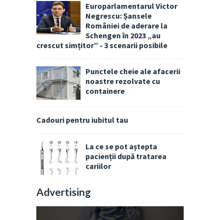
Europarlamentarul Victor
Negrescu: Șansele
României de aderare la
Schengen în 2023 „au
crescut simțitor” - 3 scenarii posibile
Punctele cheie ale afacerii
noastre rezolvate cu
containere
Cadouri pentru iubitul tau
La ce se pot aștepta
pacienții după tratarea
cariilor
Advertising