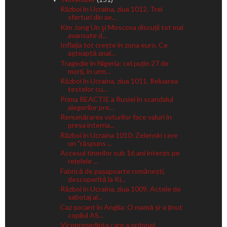
Război în Ucraina, ziua 1012. Trei
sferturi din ae...
Kim Jong Un şi Moscova discuții tot mai
avansate d...
Inflația tot crește în zona euro. Ce
așteaptă anal...
Tragedie în Nigeria: cel puțin 27 de
morți, în urm...
Război în Ucraina, ziua 1011. Reluarea
testelor cu...
Prima REACȚIE a Rusiei în scandalul
alegerilor pre...
Renumărarea voturilor face valuri în
presa interna...
Război în Ucraina 1010: Zelenski cere
un "răspuns ...
Accesul tinerilor sub 16 ani interzis pe
rețelele ...
Fabrică de pașapoarte românești,
descoperită la Ki...
Război în Ucraina, ziua 1009. Actele de
sabotaj al...
Caz șocant în Anglia: O mamă și-a ținut
copilul AS...
Vicepreședinta care a ordonat