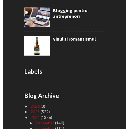
Blogging pentru
antreprenori
Vinul si romantismul
Labels
Blog Archive
2026
(3)
►
2025
(522)
►
2024
(1386)
▼
December
(140)
►
November
(151)
▼