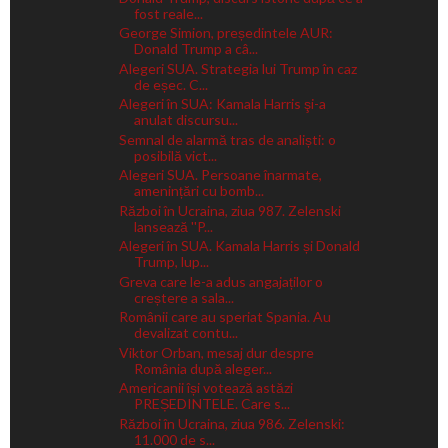
fost reale...
George Simion, președintele AUR:
Donald Trump a câ...
Alegeri SUA. Strategia lui Trump în caz
de eșec. C...
Alegeri în SUA: Kamala Harris şi-a
anulat discursu...
Semnal de alarmă tras de analiști: o
posibilă vict...
Alegeri SUA. Persoane înarmate,
amenințări cu bomb...
Război în Ucraina, ziua 987. Zelenski
lansează ''P...
Alegeri în SUA. Kamala Harris și Donald
Trump, lup...
Greva care le-a adus angajaților o
creștere a sala...
Românii care au speriat Spania. Au
devalizat contu...
Viktor Orban, mesaj dur despre
România după aleger...
Americanii își votează astăzi
PREȘEDINTELE. Care s...
Război în Ucraina, ziua 986. Zelenski:
11.000 de s...