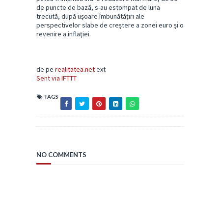
de puncte de bază, s-au estompat de luna
trecută, după uşoare îmbunătăţiri ale
perspectivelor slabe de creştere a zonei euro şi o
revenire a inflaţiei.
de pe
realitatea.net
ext
Sent via IFTTT
TAGS
NO COMMENTS