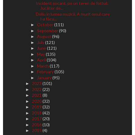
Incident șocant, pe un teren de fotbal.
Jucător de...
Doliu în lumea muzicii. A murit omul care
l-a făcu...
October
(111)
►
September
(90)
►
August
(96)
►
July
(121)
►
June
(121)
►
May
(135)
►
April
(104)
►
March
(117)
►
February
(105)
►
January
(95)
►
2023
(101)
►
2022
(22)
►
2021
(8)
►
2020
(32)
►
2019
(32)
►
2018
(42)
►
2017
(20)
►
2016
(10)
►
2015
(4)
►