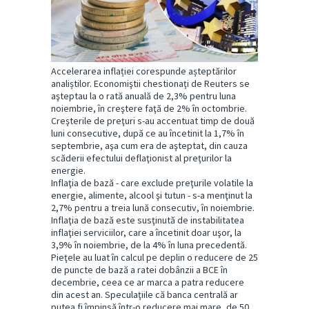
Accelerarea inflației corespunde așteptărilor
analiștilor. Economiştii chestionaţi de Reuters se
aşteptau la o rată anuală de 2,3% pentru luna
noiembrie, în creştere faţă de 2% în octombrie.
Creşterile de preţuri s-au accentuat timp de două
luni consecutive, după ce au încetinit la 1,7% în
septembrie, aşa cum era de aşteptat, din cauza
scăderii efectului deflaţionist al preţurilor la
energie.
Inflaţia de bază - care exclude preţurile volatile la
energie, alimente, alcool şi tutun - s-a menţinut la
2,7% pentru a treia lună consecutiv, în noiembrie.
Inflaţia de bază este susţinută de instabilitatea
inflaţiei serviciilor, care a încetinit doar uşor, la
3,9% în noiembrie, de la 4% în luna precedentă.
Pieţele au luat în calcul pe deplin o reducere de 25
de puncte de bază a ratei dobânzii a BCE în
decembrie, ceea ce ar marca a patra reducere
din acest an. Speculaţiile că banca centrală ar
putea fi împinsă într-o reducere mai mare, de 50