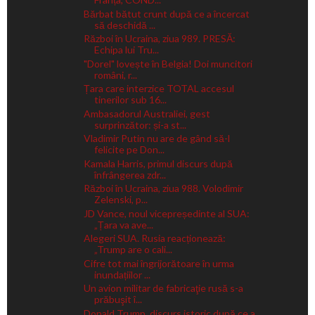
Bărbat bătut crunt după ce a încercat
să deschidă ...
Război în Ucraina, ziua 989. PRESĂ:
Echipa lui Tru...
"Dorel" lovește în Belgia! Doi muncitori
români, r...
Țara care interzice TOTAL accesul
tinerilor sub 16...
Ambasadorul Australiei, gest
surprinzător: și-a st...
Vladimir Putin nu are de gând să-l
felicite pe Don...
Kamala Harris, primul discurs după
înfrângerea zdr...
Război în Ucraina, ziua 988. Volodimir
Zelenski, p...
JD Vance, noul vicepreședinte al SUA:
„Țara va ave...
Alegeri SUA. Rusia reacționează:
„Trump are o cali...
Cifre tot mai îngrijorătoare în urma
inundațiilor ...
Un avion militar de fabricaţie rusă s-a
prăbuşit î...
Donald Trump, discurs istoric după ce a