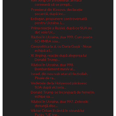
Kim Jong Un a îndemnat armata
coreeană să se pregă...
Premierul din Kosovo, declarație
șocantă, după inc...
Erdogan, propunere controversată
pentru Ucraina. L...
Prima reacție a Rusiei, după ce SUA au
dat voie Uc...
Război în Ucraina, ziua 999. Cum poate
SCHIMBA soa...
Geopolitica la zi, cu Daria Gușă - Noua
echipă a l...
Xi Jinping, reacție după alegerea lui
Donald Trump...
Război în Ucraina, ziua 998.
Bombardament masiv al...
Israel, din nou sub atacul Hezbollah.
Ploaie de ra...
Vedetele de la Holywood părăsesc
SUA după victoria...
Donald Trump se înconjoară de femei în
echipa sa. ...
Război în Ucraina, ziua 997. Zelenski
denunţă disc...
Viktor Orban îi cântă în strună lui
Putin: ”UE tre...