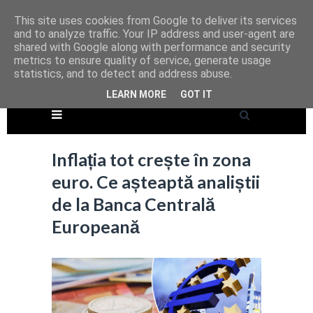
This site uses cookies from Google to deliver its services
and to analyze traffic. Your IP address and user-agent are
shared with Google along with performance and security
metrics to ensure quality of service, generate usage
statistics, and to detect and address abuse.
LEARN MORE
GOT IT
Inflația tot crește în zona
euro. Ce așteaptă analiștii
de la Banca Centrală
Europeană