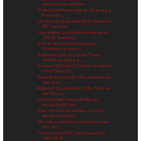
asasinarea președint...
O tânără influenceriță, de 22 de ani, a
fost arest...
Un terorist de pe lista Most Wanted a
FBI, captura...
Cum trăiesc oamenii în cel mai geros
ORAȘ. Tempera...
Atac în apropierea Ambasadei
Israelului: un mort ș...
Bomba lansată de Donald Trump.
Tarifele anunțate d...
Incident ȘOCANT în hotel. Un bărbat
a fost împușca...
Depozit de arme din Siria, furnizate de
Iran, lovi...
Război în Ucraina, ziua 1008. Putin nu
are nicio ș...
Conflictul din Orientul Mijlociu
escaladează. Noi ...
Țara sufocată de poluare. O ceață
densă a acoperit...
Iaht plin cu turiști, scufundat în mare.
Zeci de p...
Ucraina, ziua 1007. Kievul, atacat în
valuri de dr...