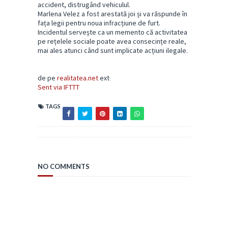
accident, distrugând vehiculul.
Marlena Velez a fost arestată joi și va răspunde în
fața legii pentru noua infracțiune de furt.
Incidentul servește ca un memento că activitatea
pe rețelele sociale poate avea consecințe reale,
mai ales atunci când sunt implicate acțiuni ilegale.
de pe
realitatea.net
ext
Sent via IFTTT
TAGS
NO COMMENTS