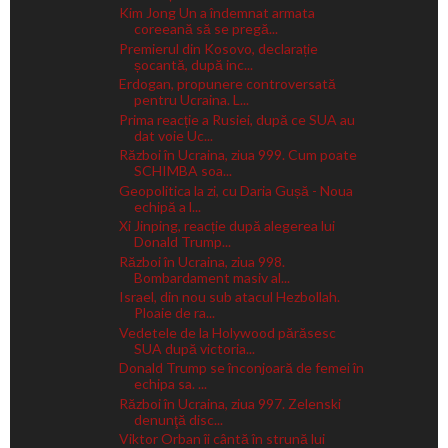
Kim Jong Un a îndemnat armata
coreeană să se pregă...
Premierul din Kosovo, declarație
șocantă, după inc...
Erdogan, propunere controversată
pentru Ucraina. L...
Prima reacție a Rusiei, după ce SUA au
dat voie Uc...
Război în Ucraina, ziua 999. Cum poate
SCHIMBA soa...
Geopolitica la zi, cu Daria Gușă - Noua
echipă a l...
Xi Jinping, reacție după alegerea lui
Donald Trump...
Război în Ucraina, ziua 998.
Bombardament masiv al...
Israel, din nou sub atacul Hezbollah.
Ploaie de ra...
Vedetele de la Holywood părăsesc
SUA după victoria...
Donald Trump se înconjoară de femei în
echipa sa. ...
Război în Ucraina, ziua 997. Zelenski
denunţă disc...
Viktor Orban îi cântă în strună lui