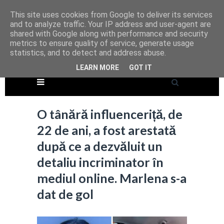
This site uses cookies from Google to deliver its services
and to analyze traffic. Your IP address and user-agent are
shared with Google along with performance and security
metrics to ensure quality of service, generate usage
statistics, and to detect and address abuse.
LEARN MORE
GOT IT
O tânără influenceriță, de
22 de ani, a fost arestată
după ce a dezvăluit un
detaliu incriminator în
mediul online. Marlena s-a
dat de gol