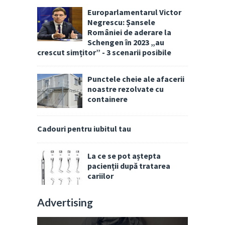
Europarlamentarul Victor
Negrescu: Șansele
României de aderare la
Schengen în 2023 „au
crescut simțitor” - 3 scenarii posibile
Punctele cheie ale afacerii
noastre rezolvate cu
containere
Cadouri pentru iubitul tau
La ce se pot aștepta
pacienții după tratarea
cariilor
Advertising