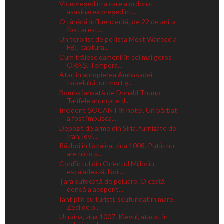
Vicepreședinta care a ordonat
asasinarea președint...
O tânără influenceriță, de 22 de ani, a
fost arest...
Un terorist de pe lista Most Wanted a
FBI, captura...
Cum trăiesc oamenii în cel mai geros
ORAȘ. Tempera...
Atac în apropierea Ambasadei
Israelului: un mort ș...
Bomba lansată de Donald Trump.
Tarifele anunțate d...
Incident ȘOCANT în hotel. Un bărbat
a fost împușca...
Depozit de arme din Siria, furnizate de
Iran, lovi...
Război în Ucraina, ziua 1008. Putin nu
are nicio ș...
Conflictul din Orientul Mijlociu
escaladează. Noi ...
Țara sufocată de poluare. O ceață
densă a acoperit...
Iaht plin cu turiști, scufundat în mare.
Zeci de p...
Ucraina, ziua 1007. Kievul, atacat în