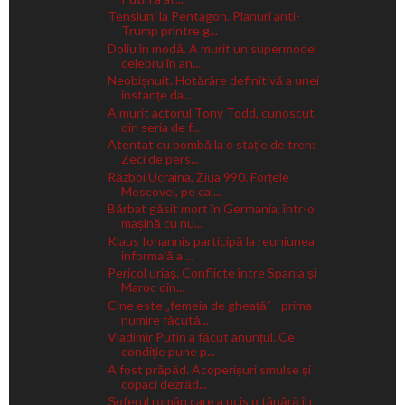
Tensiuni la Pentagon. Planuri anti-
Trump printre g...
Doliu în modă. A murit un supermodel
celebru în an...
Neobișnuit. Hotărâre definitivă a unei
instanțe da...
A murit actorul Tony Todd, cunoscut
din seria de f...
Atentat cu bombă la o stație de tren:
Zeci de pers...
Război Ucraina, Ziua 990. Forțele
Moscovei, pe cal...
Bărbat găsit mort în Germania, într-o
mașină cu nu...
Klaus Iohannis participă la reuniunea
informală a ...
Pericol uriaș. Conflicte între Spania și
Maroc din...
Cine este „femeia de gheață” - prima
numire făcută...
Vladimir Putin a făcut anunțul. Ce
condiție pune p...
A fost prăpăd. Acoperișuri smulse și
copaci dezrăd...
Șoferul român care a ucis o tânără în