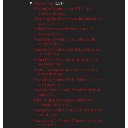
November
(151)
▼
Război în Ucraina, ziua 1012. Trei
sferturi din ae...
Kim Jong Un şi Moscova discuții tot mai
avansate d...
Inflația tot crește în zona euro. Ce
așteaptă anal...
Tragedie în Nigeria: cel puțin 27 de
morți, în urm...
Război în Ucraina, ziua 1011. Reluarea
testelor cu...
Prima REACȚIE a Rusiei în scandalul
alegerilor pre...
Renumărarea voturilor face valuri în
presa interna...
Război în Ucraina 1010: Zelenski cere
un "răspuns ...
Accesul tinerilor sub 16 ani interzis pe
rețelele ...
Fabrică de pașapoarte românești,
descoperită la Ki...
Război în Ucraina, ziua 1009. Actele de
sabotaj al...
Caz șocant în Anglia: O mamă și-a ținut
copilul AS...