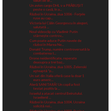
valuri de dr...
Un avion cargo DHL s-a PRĂBUȘIT
peste o casă, în a...
Război în Ucraina, ziua 1006 - Forţele
ruse au cap...
Victoria lui Călin Georgescu în alegeri,
salutată ...
Noul videoclip cu Vladimir Putin
stârnește controv...
Cum poate aduce Putin navele de
război în Marea Ne...
Donald Trump, numire controversată la
combaterea t...
Drone neidentificate, reperate
deasupra a trei baz...
Război în Ucraina, ziua 1005. Zelenski
aşteaptă "p...
Un sat din Italia oferă case la doar 1
euro americ...
Aleră SANITARĂ! Un copil a fost
testat pozitiv la ...
Israelul a atacat centrul Beirutului.
Israelienii ...
Război în Ucraina, ziua 1004. Ucraina
solicită noi...
Război în Ucraina, ziua 1003. Rusia a