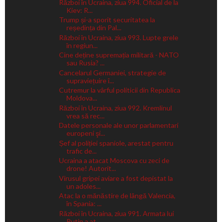
Război în Ucraina, ziua 994. Oficial de la
Kiev: R...
Trump și-a sporit securitatea la
reședința din Pal...
Război în Ucraina, ziua 993. Lupte grele
în regiun...
Cine deține supremația militară - NATO
sau Rusia? ...
Cancelarul Germaniei, strategie de
supraviețuire î...
Cutremur la vârful politicii din Republica
Moldova...
Război în Ucraina, ziua 992. Kremlinul
vrea să rec...
Datele personale ale unor parlamentari
europeni şi...
Șef al poliției spaniole, arestat pentru
trafic de...
Ucraina a atacat Moscova cu zeci de
drone! Autorit...
Virusul gripei aviare a fost depistat la
un adoles...
Atac la o mănăstire de lângă Valencia,
în Spania: ...
Război în Ucraina, ziua 991. Armata lui
Putin a at...