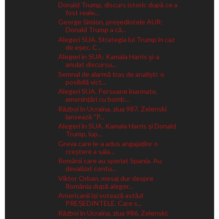
Donald Trump, discurs istoric după ce a
fost reale...
George Simion, președintele AUR:
Donald Trump a câ...
Alegeri SUA. Strategia lui Trump în caz
de eșec. C...
Alegeri în SUA: Kamala Harris şi-a
anulat discursu...
Semnal de alarmă tras de analiști: o
posibilă vict...
Alegeri SUA. Persoane înarmate,
amenințări cu bomb...
Război în Ucraina, ziua 987. Zelenski
lansează ''P...
Alegeri în SUA. Kamala Harris și Donald
Trump, lup...
Greva care le-a adus angajaților o
creștere a sala...
Românii care au speriat Spania. Au
devalizat contu...
Viktor Orban, mesaj dur despre
România după aleger...
Americanii își votează astăzi
PREȘEDINTELE. Care s...
Război în Ucraina, ziua 986. Zelenski: