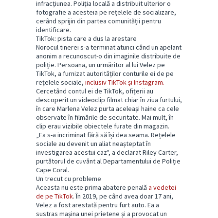
infracțiunea. Poliția locală a distribuit ulterior o
fotografie a acesteia pe rețelele de socializare,
cerând sprijin din partea comunității pentru
identificare.
TikTok: pista care a dus la arestare
Norocul tinerei s-a terminat atunci când un apelant
anonim a recunoscut-o din imaginile distribuite de
poliție. Persoana, un urmăritor al lui Velez pe
TikTok, a furnizat autorităților conturile ei de pe
rețelele sociale,
inclusiv TikTok și Instagram.
Cercetând contul ei de TikTok, ofițerii au
descoperit un videoclip filmat chiar în ziua furtului,
în care Marlena Velez purta aceleași haine ca cele
observate în filmările de securitate. Mai mult, în
clip erau vizibile obiectele furate din magazin.
„Ea s-a incriminat fără să își dea seama. Rețelele
sociale au devenit un aliat neașteptat în
investigarea acestui caz", a declarat Riley Carter,
purtătorul de cuvânt al Departamentului de Poliție
Cape Coral.
Un trecut cu probleme
Aceasta nu este prima abatere penală
a vedetei
de pe TikTok
. În 2019, pe când avea doar 17 ani,
Velez a fost arestată pentru furt auto. Ea a
sustras mașina unei prietene și a provocat un