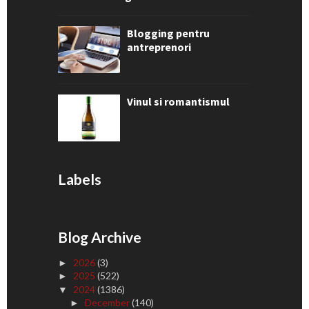
Blogging pentru
antreprenori
Vinul si romantismul
Labels
Blog Archive
2026
(3)
►
2025
(522)
►
2024
(1386)
▼
December
(140)
►