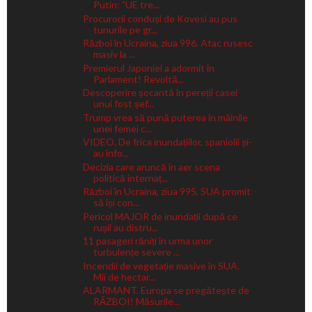
Putin: ”UE tre...
Procurorii conduși de Kovesi au pus
tunurile pe gr...
Război în Ucraina, ziua 996. Atac rusesc
masiv la ...
Premierul Japoniei a adormit în
Parlament! Revoltă...
Descoperire șocantă în pereții casei
unui fost șef...
Trump vrea să pună puterea în mâinile
unei femei c...
VIDEO. De frica inundațiilor, spaniolii și-
au înfo...
Decizia care aruncă în aer scena
politică internaț...
Război în Ucraina, ziua 995. SUA promit
să își con...
Pericol MAJOR de inundații după ce
rușii au distru...
11 pasageri răniți în urma unor
turbulențe severe ...
Incendii de vegetație masive în SUA.
Mii de hectar...
ALARMANT. Europa se pregătește de
RĂZBOI! Măsurile...