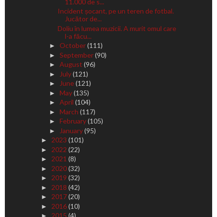
11.000 de s...
Incident șocant, pe un teren de fotbal.
Jucător de...
Doliu în lumea muzicii. A murit omul care
l-a făcu...
October
(111)
►
September
(90)
►
August
(96)
►
July
(121)
►
June
(121)
►
May
(135)
►
April
(104)
►
March
(117)
►
February
(105)
►
January
(95)
►
2023
(101)
►
2022
(22)
►
2021
(8)
►
2020
(32)
►
2019
(32)
►
2018
(42)
►
2017
(20)
►
2016
(10)
►
2015
(4)
►