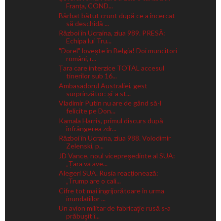
Franța, COND...
Bărbat bătut crunt după ce a încercat
să deschidă ...
Război în Ucraina, ziua 989. PRESĂ:
Echipa lui Tru...
"Dorel" lovește în Belgia! Doi muncitori
români, r...
Țara care interzice TOTAL accesul
tinerilor sub 16...
Ambasadorul Australiei, gest
surprinzător: și-a st...
Vladimir Putin nu are de gând să-l
felicite pe Don...
Kamala Harris, primul discurs după
înfrângerea zdr...
Război în Ucraina, ziua 988. Volodimir
Zelenski, p...
JD Vance, noul vicepreședinte al SUA:
„Țara va ave...
Alegeri SUA. Rusia reacționează:
„Trump are o cali...
Cifre tot mai îngrijorătoare în urma
inundațiilor ...
Un avion militar de fabricaţie rusă s-a
prăbuşit î...