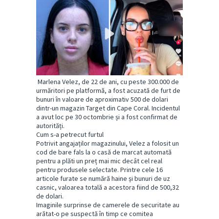
Marlena Velez, de 22 de ani, cu peste 300.000 de
urmăritori pe platformă, a fost acuzată de furt de
bunuri în valoare de aproximativ 500 de dolari
dintr-un magazin Target din Cape Coral. Incidentul
a avut loc pe 30 octombrie și a fost confirmat de
autorități.
Cum s-a petrecut furtul
Potrivit angajaților magazinului, Velez a folosit un
cod de bare fals la o casă de marcat automată
pentru a plăti un preț mai mic decât cel real
pentru produsele selectate. Printre cele 16
articole furate se numără haine și bunuri de uz
casnic, valoarea totală a acestora fiind de 500,32
de dolari.
Imaginile surprinse de camerele de securitate au
arătat-o pe suspectă în timp ce comitea