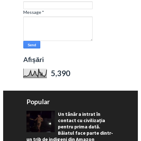
Message
*
Afișări
5,390
Popular
Un tânăr a intrat în
contact cu civilizația
pentru prima dată.
Băiatul face parte dintr-
un trib de indigeni din Amazon