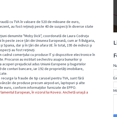
raudă cu TVA în valoare de 520 de milioane de euro,
ezent, au fost reținuți peste 40 de suspecți în diverse state
acțiuni denumite "Moby Dick", coordonată de Laura Codruța
ii în peste zece țări din Uniunea Europeană, cum ar fi Bulgaria,
L
Spania, dar și în țări din afara UE. În total, 195 de indivizi și
specți au fost reținuți.
F
 cadrul comerțului cu produse IT și dispozitive electronice în
e. Procuroii au instituit sechestru asupra bunurilor și
a acoperi prejudiciul adus Uniunii Europene și bugetelor
N
9 de conturi bancare, iar 192 de proprietăți imobiliare,
cate.
e recurge la fraude de tip carusel pentru TVA, sunt fără
Em
u vânzări de produse precum airpod-uri, laptopuri și alte
de euro, conform informațiilor furnizate de EPPO.
M
rlamentul European, în vizorul lui Kovesi. Anchetă uriașă a