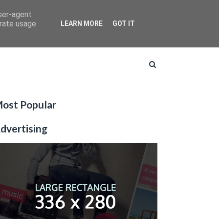
user-agent
erate usage
LEARN MORE
GOT IT
ost Popular
dvertising