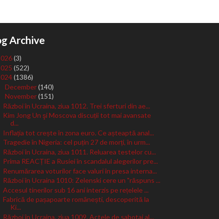
og Archive
2026
(3)
2025
(522)
2024
(1386)
December
(140)
►
November
(151)
▼
Război în Ucraina, ziua 1012. Trei sferturi din ae...
Kim Jong Un şi Moscova discuții tot mai avansate
d...
Inflația tot crește în zona euro. Ce așteaptă anal...
Tragedie în Nigeria: cel puțin 27 de morți, în urm...
Război în Ucraina, ziua 1011. Reluarea testelor cu...
Prima REACȚIE a Rusiei în scandalul alegerilor pre...
Renumărarea voturilor face valuri în presa interna...
Război în Ucraina 1010: Zelenski cere un "răspuns ...
Accesul tinerilor sub 16 ani interzis pe rețelele ...
Fabrică de pașapoarte românești, descoperită la
Ki...
Război în Ucraina, ziua 1009. Actele de sabotaj al...