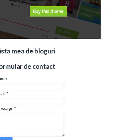
ista mea de bloguri
ormular de contact
ame
ail
*
essage
*