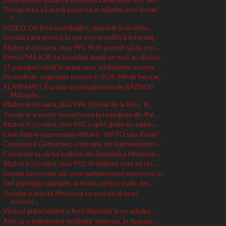
Trump vrea să pună puterea în mâinile unei femei
c...
VIDEO. De frica inundațiilor, spaniolii și-au înfo...
Decizia care aruncă în aer scena politică internaț...
Război în Ucraina, ziua 995. SUA promit să își con...
Pericol MAJOR de inundații după ce rușii au distru...
11 pasageri răniți în urma unor turbulențe severe ...
Incendii de vegetație masive în SUA. Mii de hectar...
ALARMANT. Europa se pregătește de RĂZBOI!
Măsurile...
Război în Ucraina, ziua 994. Oficial de la Kiev: R...
Trump și-a sporit securitatea la reședința din Pal...
Război în Ucraina, ziua 993. Lupte grele în regiun...
Cine deține supremația militară - NATO sau Rusia? ...
Cancelarul Germaniei, strategie de supraviețuire î...
Cutremur la vârful politicii din Republica Moldova...
Război în Ucraina, ziua 992. Kremlinul vrea să rec...
Datele personale ale unor parlamentari europeni şi...
Șef al poliției spaniole, arestat pentru trafic de...
Ucraina a atacat Moscova cu zeci de drone!
Autorit...
Virusul gripei aviare a fost depistat la un adoles...
Atac la o mănăstire de lângă Valencia, în Spania: ...