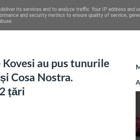
eliver its services and to analyze traffic. Your IP address and 
ormance and security metrics to ensure quality of service, gen
abuse.
 Kovesi au pus tunurile
M
și Cosa Nostra.
A
2 țări