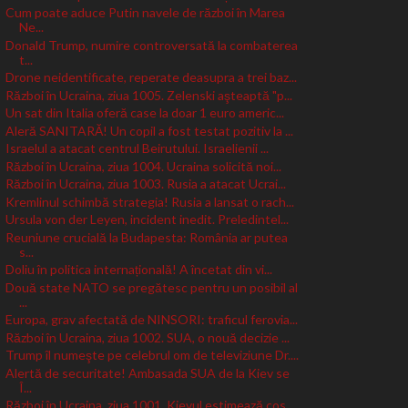
Cum poate aduce Putin navele de război în Marea
Ne...
Donald Trump, numire controversată la combaterea
t...
Drone neidentificate, reperate deasupra a trei baz...
Război în Ucraina, ziua 1005. Zelenski aşteaptă "p...
Un sat din Italia oferă case la doar 1 euro americ...
Aleră SANITARĂ! Un copil a fost testat pozitiv la ...
Israelul a atacat centrul Beirutului. Israelienii ...
Război în Ucraina, ziua 1004. Ucraina solicită noi...
Război în Ucraina, ziua 1003. Rusia a atacat Ucrai...
Kremlinul schimbă strategia! Rusia a lansat o rach...
Ursula von der Leyen, incident inedit. Preledintel...
Reuniune crucială la Budapesta: România ar putea
s...
Doliu în politica internațională! A încetat din vi...
Două state NATO se pregătesc pentru un posibil al
...
Europa, grav afectată de NINSORI: traficul ferovia...
Război în Ucraina, ziua 1002. SUA, o nouă decizie ...
Trump îl numeşte pe celebrul om de televiziune Dr....
Alertă de securitate! Ambasada SUA de la Kiev se
Î...
Război în Ucraina, ziua 1001. Kievul estimează cos...