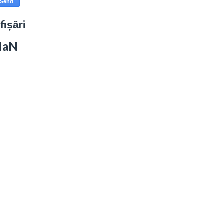
fișări
NaN