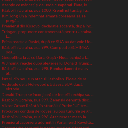
Atenție ce mâncați și de unde cumpărați. Piața, in...
Război în Ucraina, ziua 1000. Kremlinul tună și fu...
Kim Jong Un a îndemnat armata coreeană să se
pregă...
Premierul din Kosovo, declarație șocantă, după inc...
Erdogan, propunere controversată pentru Ucraina.
L...
Prima reacție a Rusiei, după ce SUA au dat voie Uc...
Război în Ucraina, ziua 999. Cum poate SCHIMBA
soa...
Geopolitica la zi, cu Daria Gușă - Noua echipă a l...
Xi Jinping, reacție după alegerea lui Donald Trump...
Război în Ucraina, ziua 998. Bombardament masiv
al...
Israel, din nou sub atacul Hezbollah. Ploaie de ra...
Vedetele de la Holywood părăsesc SUA după
victoria...
Donald Trump se înconjoară de femei în echipa sa. ...
Război în Ucraina, ziua 997. Zelenski denunţă disc...
Viktor Orban îi cântă în strună lui Putin: ”UE tre...
Procurorii conduși de Kovesi au pus tunurile pe gr...
Război în Ucraina, ziua 996. Atac rusesc masiv la ...
Premierul Japoniei a adormit în Parlament! Revoltă...
Descoperire șocantă în pereții casei unui fost șef...