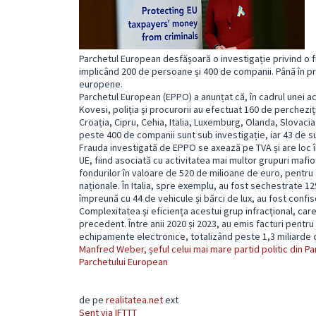
Parchetul European desfășoară o investigație privind o f
implicând 200 de persoane și 400 de companii. Până în pr
europene.
Parchetul European (EPPO) a anunțat că, în cadrul unei 
Kovesi, poliția și procurorii au efectuat 160 de percheziț
Croația, Cipru, Cehia, Italia, Luxemburg, Olanda, Slovacia și 
peste 400 de companii sunt sub investigație, iar 43 de su
Frauda investigată de EPPO se axează pe TVA și are loc în
UE, fiind asociată cu activitatea mai multor grupuri mafiot
fondurilor în valoare de 520 de milioane de euro, pentru 
naționale. În Italia, spre exemplu, au fost sechestrate 12
împreună cu 44 de vehicule și bărci de lux, au fost confis
Complexitatea și eficiența acestui grup infracțional, car
precedent. Între anii 2020 și 2023, au emis facturi pentr
echipamente electronice, totalizând peste 1,3 miliarde 
Manfred Weber, șeful celui mai mare partid politic din Pa
Parchetului European
de pe
realitatea.net
ext
Sent via IFTTT