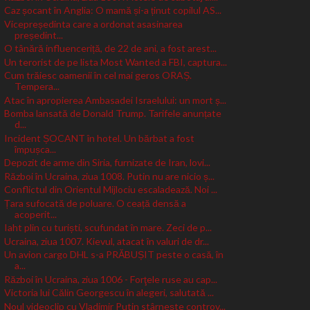
Caz șocant în Anglia: O mamă și-a ținut copilul AS...
Vicepreședinta care a ordonat asasinarea
președint...
O tânără influenceriță, de 22 de ani, a fost arest...
Un terorist de pe lista Most Wanted a FBI, captura...
Cum trăiesc oamenii în cel mai geros ORAȘ.
Tempera...
Atac în apropierea Ambasadei Israelului: un mort ș...
Bomba lansată de Donald Trump. Tarifele anunțate
d...
Incident ȘOCANT în hotel. Un bărbat a fost
împușca...
Depozit de arme din Siria, furnizate de Iran, lovi...
Război în Ucraina, ziua 1008. Putin nu are nicio ș...
Conflictul din Orientul Mijlociu escaladează. Noi ...
Țara sufocată de poluare. O ceață densă a
acoperit...
Iaht plin cu turiști, scufundat în mare. Zeci de p...
Ucraina, ziua 1007. Kievul, atacat în valuri de dr...
Un avion cargo DHL s-a PRĂBUȘIT peste o casă, în
a...
Război în Ucraina, ziua 1006 - Forţele ruse au cap...
Victoria lui Călin Georgescu în alegeri, salutată ...
Noul videoclip cu Vladimir Putin stârnește controv...