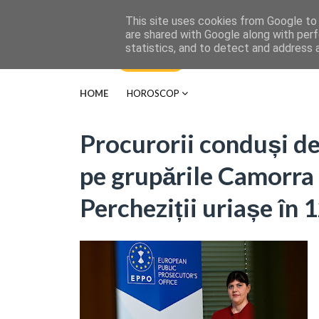
This site uses cookies from Google to d
are shared with Google along with perf
statistics, and to detect and address 
HOME
HOROSCOP
Procurorii conduși de
pe grupările Camorra 
Percheziții uriașe în 1