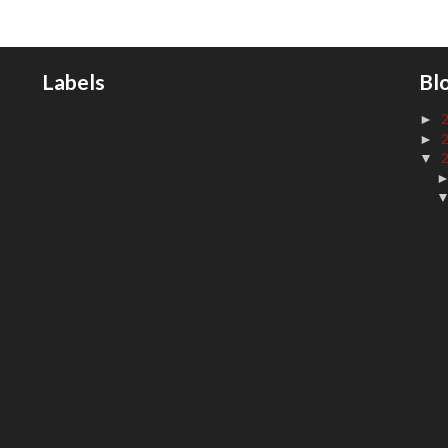
Labels
Bl
►
►
▼