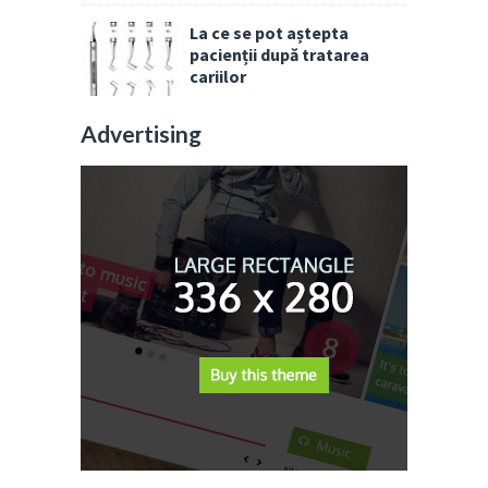
La ce se pot aștepta
pacienții după tratarea
cariilor
Advertising