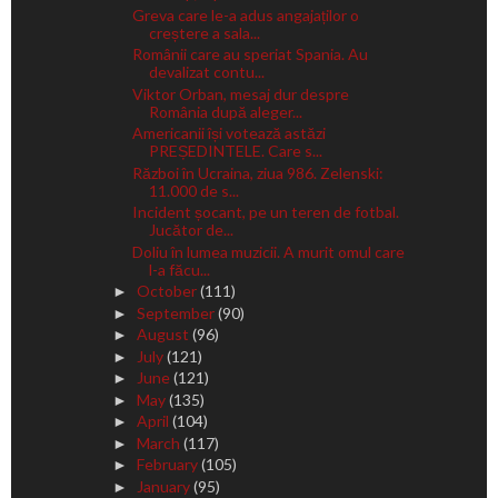
Greva care le-a adus angajaților o
creștere a sala...
Românii care au speriat Spania. Au
devalizat contu...
Viktor Orban, mesaj dur despre
România după aleger...
Americanii își votează astăzi
PREȘEDINTELE. Care s...
Război în Ucraina, ziua 986. Zelenski:
11.000 de s...
Incident șocant, pe un teren de fotbal.
Jucător de...
Doliu în lumea muzicii. A murit omul care
l-a făcu...
October
(111)
►
September
(90)
►
August
(96)
►
July
(121)
►
June
(121)
►
May
(135)
►
April
(104)
►
March
(117)
►
February
(105)
►
January
(95)
►