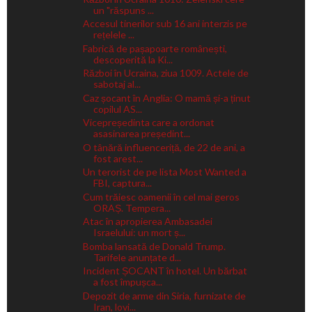
un "răspuns ...
Accesul tinerilor sub 16 ani interzis pe
rețelele ...
Fabrică de pașapoarte românești,
descoperită la Ki...
Război în Ucraina, ziua 1009. Actele de
sabotaj al...
Caz șocant în Anglia: O mamă și-a ținut
copilul AS...
Vicepreședinta care a ordonat
asasinarea președint...
O tânără influenceriță, de 22 de ani, a
fost arest...
Un terorist de pe lista Most Wanted a
FBI, captura...
Cum trăiesc oamenii în cel mai geros
ORAȘ. Tempera...
Atac în apropierea Ambasadei
Israelului: un mort ș...
Bomba lansată de Donald Trump.
Tarifele anunțate d...
Incident ȘOCANT în hotel. Un bărbat
a fost împușca...
Depozit de arme din Siria, furnizate de
Iran, lovi...