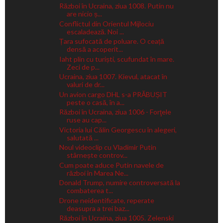
Război în Ucraina, ziua 1008. Putin nu
are nicio ș...
Conflictul din Orientul Mijlociu
escaladează. Noi ...
Țara sufocată de poluare. O ceață
densă a acoperit...
Iaht plin cu turiști, scufundat în mare.
Zeci de p...
Ucraina, ziua 1007. Kievul, atacat în
valuri de dr...
Un avion cargo DHL s-a PRĂBUȘIT
peste o casă, în a...
Război în Ucraina, ziua 1006 - Forţele
ruse au cap...
Victoria lui Călin Georgescu în alegeri,
salutată ...
Noul videoclip cu Vladimir Putin
stârnește controv...
Cum poate aduce Putin navele de
război în Marea Ne...
Donald Trump, numire controversată la
combaterea t...
Drone neidentificate, reperate
deasupra a trei baz...
Război în Ucraina, ziua 1005. Zelenski