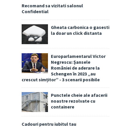
Recomand sa vizitati salonul
Confidential
Gheata carbonica o gasesti
la doar un click distanta
Europarlamentarul Victor
Negrescu: Șansele
României de aderare la
Schengen în 2023 „au
crescut simțitor” - 3 scenarii posibile
Punctele cheie ale afacerii
noastre rezolvate cu
containere
Cadouri pentru iubitul tau