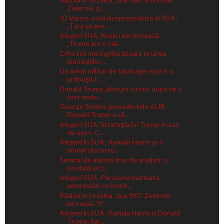
Zelenski, p...
JD Vance, noul vicepreședinte al SUA:
„Țara va ave...
Alegeri SUA. Rusia reacționează:
„Trump are o cali...
Cifre tot mai îngrijorătoare în urma
inundațiilor ...
Un avion militar de fabricaţie rusă s-a
prăbuşit î...
Donald Trump, discurs istoric după ce a
fost reale...
George Simion, președintele AUR:
Donald Trump a câ...
Alegeri SUA. Strategia lui Trump în caz
de eșec. C...
Alegeri în SUA: Kamala Harris şi-a
anulat discursu...
Semnal de alarmă tras de analiști: o
posibilă vict...
Alegeri SUA. Persoane înarmate,
amenințări cu bomb...
Război în Ucraina, ziua 987. Zelenski
lansează ''P...
Alegeri în SUA. Kamala Harris și Donald
Trump, lup...