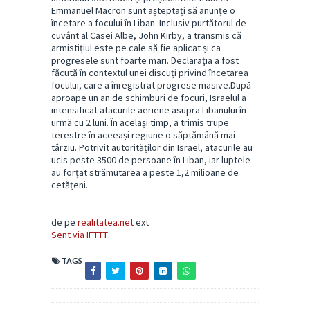
Emmanuel Macron sunt așteptați să anunțe o
încetare a focului în Liban. Inclusiv purtătorul de
cuvânt al Casei Albe, John Kirby, a transmis că
armistițiul este pe cale să fie aplicat și ca
progresele sunt foarte mari. Declarația a fost
făcută în contextul unei discuți privind încetarea
focului, care a înregistrat progrese masive.După
aproape un an de schimburi de focuri, Israelul a
intensificat atacurile aeriene asupra Libanului în
urmă cu 2 luni. În același timp, a trimis trupe
terestre în aceeași regiune o săptămână mai
târziu. Potrivit autorităților din Israel, atacurile au
ucis peste 3500 de persoane în Liban, iar luptele
au forțat strămutarea a peste 1,2 milioane de
cetățeni.
de pe
realitatea.net
ext
Sent via IFTTT
TAGS