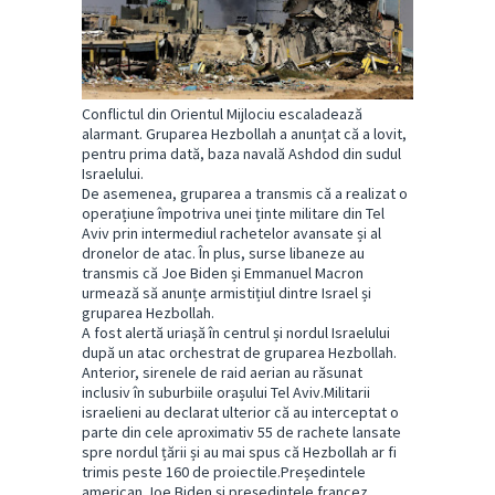
Conflictul din Orientul Mijlociu escaladează
alarmant. Gruparea Hezbollah a anunțat că a lovit,
pentru prima dată, baza navală Ashdod din sudul
Israelului.
De asemenea, gruparea a transmis că a realizat o
operațiune împotriva unei ținte militare din Tel
Aviv prin intermediul rachetelor avansate și al
dronelor de atac. În plus, surse libaneze au
transmis că Joe Biden și Emmanuel Macron
urmează să anunțe armistițiul dintre Israel și
gruparea Hezbollah.
A fost alertă uriașă în centrul și nordul Israelului
după un atac orchestrat de gruparea Hezbollah.
Anterior, sirenele de raid aerian au răsunat
inclusiv în suburbiile orașului Tel Aviv.Militarii
israelieni au declarat ulterior că au interceptat o
parte din cele aproximativ 55 de rachete lansate
spre nordul țării și au mai spus că Hezbollah ar fi
trimis peste 160 de proiectile.Președintele
american Joe Biden și președintele francez