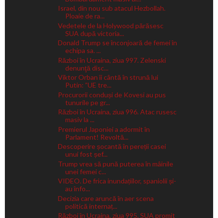
Israel, din nou sub atacul Hezbollah.
Ploaie de ra...
Vedetele de la Holywood părăsesc
SUA după victoria...
Donald Trump se înconjoară de femei în
echipa sa. ...
Război în Ucraina, ziua 997. Zelenski
denunţă disc...
Viktor Orban îi cântă în strună lui
Putin: ”UE tre...
Procurorii conduși de Kovesi au pus
tunurile pe gr...
Război în Ucraina, ziua 996. Atac rusesc
masiv la ...
Premierul Japoniei a adormit în
Parlament! Revoltă...
Descoperire șocantă în pereții casei
unui fost șef...
Trump vrea să pună puterea în mâinile
unei femei c...
VIDEO. De frica inundațiilor, spaniolii și-
au înfo...
Decizia care aruncă în aer scena
politică internaț...
Război în Ucraina, ziua 995. SUA promit