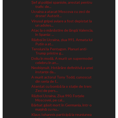
Șef al poliției spaniole, arestat pentru
trafic de...
Ucraina a atacat Moscova cu zeci de
drone! Autorit...
Virusul gripei aviare a fost depistat la
un adoles...
Atac la o mănăstire de lângă Valencia,
în Spania: ...
Război în Ucraina, ziua 991. Armata lui
Putin a at...
Tensiuni la Pentagon. Planuri anti-
Trump printre g...
Doliu în modă. A murit un supermodel
celebru în an...
Neobișnuit. Hotărâre definitivă a unei
instanțe da...
A murit actorul Tony Todd, cunoscut
din seria de f...
Atentat cu bombă la o stație de tren:
Zeci de pers...
Război Ucraina, Ziua 990. Forțele
Moscovei, pe cal...
Bărbat găsit mort în Germania, într-o
mașină cu nu...
Klaus Iohannis participă la reuniunea