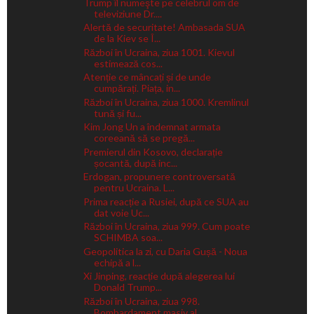
Trump îl numeşte pe celebrul om de
televiziune Dr....
Alertă de securitate! Ambasada SUA
de la Kiev se Î...
Război în Ucraina, ziua 1001. Kievul
estimează cos...
Atenție ce mâncați și de unde
cumpărați. Piața, in...
Război în Ucraina, ziua 1000. Kremlinul
tună și fu...
Kim Jong Un a îndemnat armata
coreeană să se pregă...
Premierul din Kosovo, declarație
șocantă, după inc...
Erdogan, propunere controversată
pentru Ucraina. L...
Prima reacție a Rusiei, după ce SUA au
dat voie Uc...
Război în Ucraina, ziua 999. Cum poate
SCHIMBA soa...
Geopolitica la zi, cu Daria Gușă - Noua
echipă a l...
Xi Jinping, reacție după alegerea lui
Donald Trump...
Război în Ucraina, ziua 998.
Bombardament masiv al...