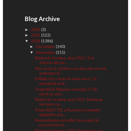
Blog Archive
2026
(3)
►
2025
(522)
►
2024
(1386)
▼
December
(140)
►
November
(151)
▼
Război în Ucraina, ziua 1012. Trei
sferturi din ae...
Kim Jong Un şi Moscova discuții tot mai
avansate d...
Inflația tot crește în zona euro. Ce
așteaptă anal...
Tragedie în Nigeria: cel puțin 27 de
morți, în urm...
Război în Ucraina, ziua 1011. Reluarea
testelor cu...
Prima REACȚIE a Rusiei în scandalul
alegerilor pre...
Renumărarea voturilor face valuri în
presa interna...
Război în Ucraina 1010: Zelenski cere