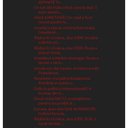
aşteaptă "p...
Un sat din Italia oferă case la doar 1
euro americ...
Aleră SANITARĂ! Un copil a fost
testat pozitiv la ...
Israelul a atacat centrul Beirutului.
Israelienii ...
Război în Ucraina, ziua 1004. Ucraina
solicită noi...
Război în Ucraina, ziua 1003. Rusia a
atacat Ucrai...
Kremlinul schimbă strategia! Rusia a
lansat o rach...
Ursula von der Leyen, incident inedit.
Preledintel...
Reuniune crucială la Budapesta:
România ar putea s...
Doliu în politica internațională! A
încetat din vi...
Două state NATO se pregătesc
pentru un posibil al ...
Europa, grav afectată de NINSORI:
traficul ferovia...
Război în Ucraina, ziua 1002. SUA, o
nouă decizie ...