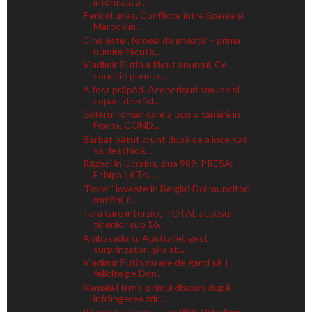
informală a ...
Pericol uriaș. Conflicte între Spania și
Maroc din...
Cine este „femeia de gheață” - prima
numire făcută...
Vladimir Putin a făcut anunțul. Ce
condiție pune p...
A fost prăpăd. Acoperișuri smulse și
copaci dezrăd...
Șoferul român care a ucis o tânără în
Franța, COND...
Bărbat bătut crunt după ce a încercat
să deschidă ...
Război în Ucraina, ziua 989. PRESĂ:
Echipa lui Tru...
"Dorel" lovește în Belgia! Doi muncitori
români, r...
Țara care interzice TOTAL accesul
tinerilor sub 16...
Ambasadorul Australiei, gest
surprinzător: și-a st...
Vladimir Putin nu are de gând să-l
felicite pe Don...
Kamala Harris, primul discurs după
înfrângerea zdr...
Război în Ucraina, ziua 988. Volodimir