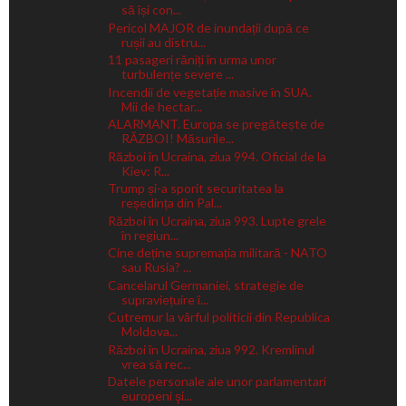
să își con...
Pericol MAJOR de inundații după ce
rușii au distru...
11 pasageri răniți în urma unor
turbulențe severe ...
Incendii de vegetație masive în SUA.
Mii de hectar...
ALARMANT. Europa se pregătește de
RĂZBOI! Măsurile...
Război în Ucraina, ziua 994. Oficial de la
Kiev: R...
Trump și-a sporit securitatea la
reședința din Pal...
Război în Ucraina, ziua 993. Lupte grele
în regiun...
Cine deține supremația militară - NATO
sau Rusia? ...
Cancelarul Germaniei, strategie de
supraviețuire î...
Cutremur la vârful politicii din Republica
Moldova...
Război în Ucraina, ziua 992. Kremlinul
vrea să rec...
Datele personale ale unor parlamentari
europeni şi...