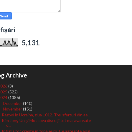
fișări
5,131
og Archive
2026
(3)
2025
(522)
2024
(1386)
December
(140)
►
November
(151)
▼
Război în Ucraina, ziua 1012. Trei sferturi din ae...
Kim Jong Un şi Moscova discuții tot mai avansate
d...
Inflația tot crește în zona euro. Ce așteaptă anal...