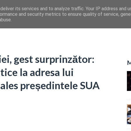
eliver its services and to analyze traffic. Your IP address and 
ormance and security metrics to ensure quality of service, gen
abuse.
i, gest surprinzător:
M
tice la adresa lui
 ales președintele SUA