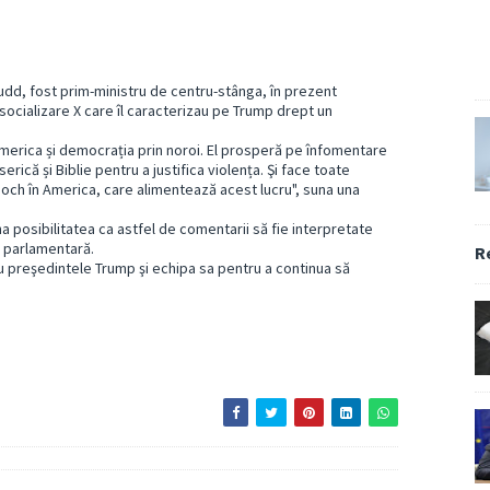
Rudd, fost prim-ministru de centru-stânga, în prezent
ocializare X care îl caracterizau pe Trump drept un
te America și democrația prin noroi. El prosperă pe înfomentare
rică și Biblie pentru a justifica violența. Şi face toate
doch în America, care alimentează acest lucru", suna una
a posibilitatea ca astfel de comentarii să fie interpretate
re parlamentară.
R
preşedintele Trump şi echipa sa pentru a continua să