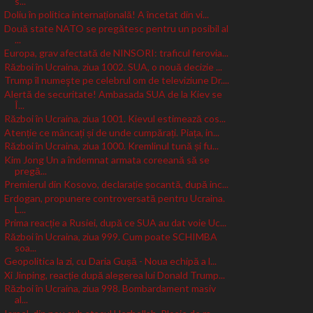
s...
Doliu în politica internațională! A încetat din vi...
Două state NATO se pregătesc pentru un posibil al
...
Europa, grav afectată de NINSORI: traficul ferovia...
Război în Ucraina, ziua 1002. SUA, o nouă decizie ...
Trump îl numeşte pe celebrul om de televiziune Dr....
Alertă de securitate! Ambasada SUA de la Kiev se
Î...
Război în Ucraina, ziua 1001. Kievul estimează cos...
Atenție ce mâncați și de unde cumpărați. Piața, in...
Război în Ucraina, ziua 1000. Kremlinul tună și fu...
Kim Jong Un a îndemnat armata coreeană să se
pregă...
Premierul din Kosovo, declarație șocantă, după inc...
Erdogan, propunere controversată pentru Ucraina.
L...
Prima reacție a Rusiei, după ce SUA au dat voie Uc...
Război în Ucraina, ziua 999. Cum poate SCHIMBA
soa...
Geopolitica la zi, cu Daria Gușă - Noua echipă a l...
Xi Jinping, reacție după alegerea lui Donald Trump...
Război în Ucraina, ziua 998. Bombardament masiv
al...