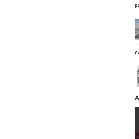
p
C
A