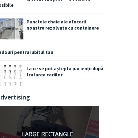
osibile
Punctele cheie ale afacerii
noastre rezolvate cu containere
adouri pentru iubitul tau
La ce se pot aștepta pacienții după
tratarea cariilor
dvertising