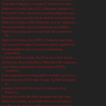
Tragedie în Nigeria: cel puțin 27 de morți, în urm...
Război în Ucraina, ziua 1011. Reluarea testelor cu...
Prima REACȚIE a Rusiei în scandalul alegerilor pre...
Renumărarea voturilor face valuri în presa interna...
Război în Ucraina 1010: Zelenski cere un "răspuns ...
Accesul tinerilor sub 16 ani interzis pe rețelele ...
Fabrică de pașapoarte românești, descoperită la
Ki...
Război în Ucraina, ziua 1009. Actele de sabotaj al...
Caz șocant în Anglia: O mamă și-a ținut copilul AS...
Vicepreședinta care a ordonat asasinarea
președint...
O tânără influenceriță, de 22 de ani, a fost arest...
Un terorist de pe lista Most Wanted a FBI, captura...
Cum trăiesc oamenii în cel mai geros ORAȘ.
Tempera...
Atac în apropierea Ambasadei Israelului: un mort ș...
Bomba lansată de Donald Trump. Tarifele anunțate
d...
Incident ȘOCANT în hotel. Un bărbat a fost
împușca...
Depozit de arme din Siria, furnizate de Iran, lovi...
Război în Ucraina, ziua 1008. Putin nu are nicio ș...
Conflictul din Orientul Mijlociu escaladează. Noi ...