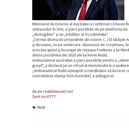
Ministerul de Externe al Australiei a confirmat că Kevin 
ambasador în SUA, a şters postările de pe platforma de s
„distrugător" şi un „trădător al Occidentului".
„Cel mai distructiv președinte din istorie. (...) El târăş
şi diviziune, nu pe vindecare. Abuzează de creștinism, bise
acestea ajutat și încurajat de rețeaua FoxNews a lui Mur
dintre postărilea din 2020 ale lui Kevin Rudd.
Ambasadorul australian a şters postările pentru a „elimin
greşit", a declarat joi un oficial al ministerului la o audie
„Ambasadorul Rudd aşteaptă cu nerăbdare să lucreze cu 
consolideze alianţa SUA-Australia", a adăugat el.
de pe
realitatea.net
ext
Sent via IFTTT
TAGS