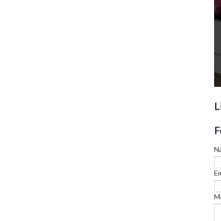
L
F
N
Em
M