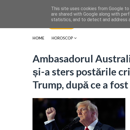
This site uses cookies from Google to d
are shared with Google along with perf
statistics, and to detect and address 
HOME
HOROSCOP
Ambasadorul Australie
și-a sters postările cri
Trump, după ce a fost