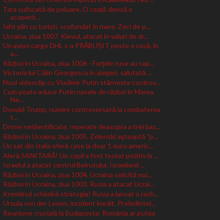
Țara sufocată de poluare. O ceață densă a
acoperit...
Iaht plin cu turiști, scufundat în mare. Zeci de p...
Ucraina, ziua 1007. Kievul, atacat în valuri de dr...
Un avion cargo DHL s-a PRĂBUȘIT peste o casă, în
a...
Război în Ucraina, ziua 1006 - Forţele ruse au cap...
Victoria lui Călin Georgescu în alegeri, salutată ...
Noul videoclip cu Vladimir Putin stârnește controv...
Cum poate aduce Putin navele de război în Marea
Ne...
Donald Trump, numire controversată la combaterea
t...
Drone neidentificate, reperate deasupra a trei baz...
Război în Ucraina, ziua 1005. Zelenski aşteaptă "p...
Un sat din Italia oferă case la doar 1 euro americ...
Aleră SANITARĂ! Un copil a fost testat pozitiv la ...
Israelul a atacat centrul Beirutului. Israelienii ...
Război în Ucraina, ziua 1004. Ucraina solicită noi...
Război în Ucraina, ziua 1003. Rusia a atacat Ucrai...
Kremlinul schimbă strategia! Rusia a lansat o rach...
Ursula von der Leyen, incident inedit. Preledintel...
Reuniune crucială la Budapesta: România ar putea