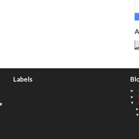
A
Labels
Bl
►
►
▼
de