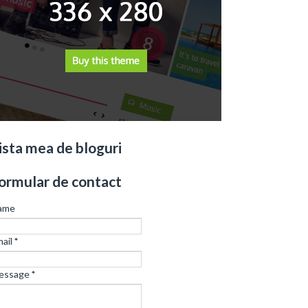
ista mea de bloguri
ormular de contact
ame
ail
*
essage
*