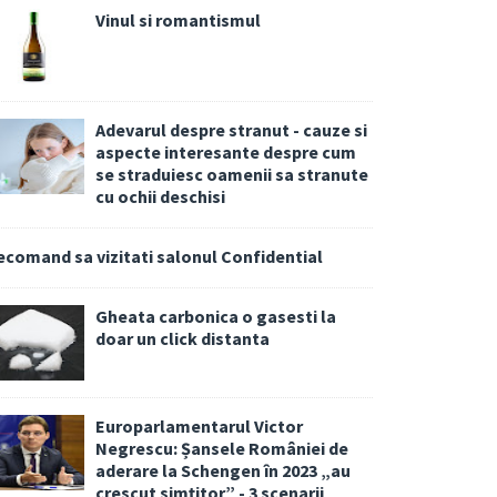
Vinul si romantismul
Adevarul despre stranut - cauze si
aspecte interesante despre cum
se straduiesc oamenii sa stranute
cu ochii deschisi
ecomand sa vizitati salonul Confidential
Gheata carbonica o gasesti la
doar un click distanta
Europarlamentarul Victor
Negrescu: Șansele României de
aderare la Schengen în 2023 „au
crescut simțitor” - 3 scenarii