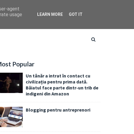
user-agent
erate usage
LEARN MORE
GOT IT
ost Popular
Un tânăr a intrat în contact cu
civilizația pentru prima dată.
Băiatul face parte dintr-un trib de
indigeni din Amazon
Blogging pentru antreprenori