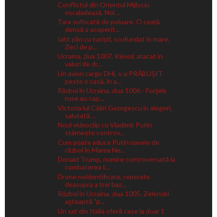
Conflictul din Orientul Mijlociu
escaladează. Noi ...
Țara sufocată de poluare. O ceață
densă a acoperit...
Iaht plin cu turiști, scufundat în mare.
Zeci de p...
Ucraina, ziua 1007. Kievul, atacat în
valuri de dr...
Un avion cargo DHL s-a PRĂBUȘIT
peste o casă, în a...
Război în Ucraina, ziua 1006 - Forţele
ruse au cap...
Victoria lui Călin Georgescu în alegeri,
salutată ...
Noul videoclip cu Vladimir Putin
stârnește controv...
Cum poate aduce Putin navele de
război în Marea Ne...
Donald Trump, numire controversată la
combaterea t...
Drone neidentificate, reperate
deasupra a trei baz...
Război în Ucraina, ziua 1005. Zelenski
aşteaptă "p...
Un sat din Italia oferă case la doar 1