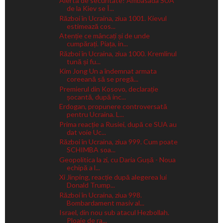
Alertă de securitate! Ambasada SUA
de la Kiev se Î...
Război în Ucraina, ziua 1001. Kievul
estimează cos...
Atenție ce mâncați și de unde
cumpărați. Piața, in...
Război în Ucraina, ziua 1000. Kremlinul
tună și fu...
Kim Jong Un a îndemnat armata
coreeană să se pregă...
Premierul din Kosovo, declarație
șocantă, după inc...
Erdogan, propunere controversată
pentru Ucraina. L...
Prima reacție a Rusiei, după ce SUA au
dat voie Uc...
Război în Ucraina, ziua 999. Cum poate
SCHIMBA soa...
Geopolitica la zi, cu Daria Gușă - Noua
echipă a l...
Xi Jinping, reacție după alegerea lui
Donald Trump...
Război în Ucraina, ziua 998.
Bombardament masiv al...
Israel, din nou sub atacul Hezbollah.
Ploaie de ra...