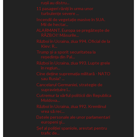
rușii au distru...
11 pasageri răniți în urma unor
turbulențe severe ...
Incendii de vegetație masive în SUA.
Mii de hectar...
ALARMANT. Europa se pregătește de
RĂZBOI! Măsurile...
Război în Ucraina, ziua 994. Oficial de la
Kiev: R...
Trump și-a sporit securitatea la
reședința din Pal...
Război în Ucraina, ziua 993. Lupte grele
în regiun...
Cine deține supremația militară - NATO
sau Rusia? ...
Cancelarul Germaniei, strategie de
supraviețuire î...
Cutremur la vârful politicii din Republica
Moldova...
Război în Ucraina, ziua 992. Kremlinul
vrea să rec...
Datele personale ale unor parlamentari
europeni şi...
Șef al poliției spaniole, arestat pentru
trafic de...