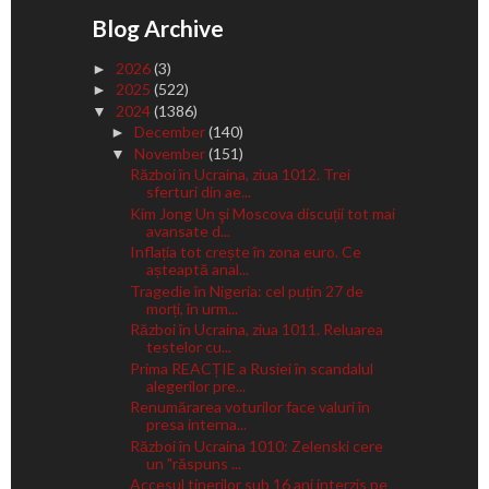
Blog Archive
2026
(3)
►
2025
(522)
►
2024
(1386)
▼
December
(140)
►
November
(151)
▼
Război în Ucraina, ziua 1012. Trei
sferturi din ae...
Kim Jong Un şi Moscova discuții tot mai
avansate d...
Inflația tot crește în zona euro. Ce
așteaptă anal...
Tragedie în Nigeria: cel puțin 27 de
morți, în urm...
Război în Ucraina, ziua 1011. Reluarea
testelor cu...
Prima REACȚIE a Rusiei în scandalul
alegerilor pre...
Renumărarea voturilor face valuri în
presa interna...
Război în Ucraina 1010: Zelenski cere
un "răspuns ...
Accesul tinerilor sub 16 ani interzis pe