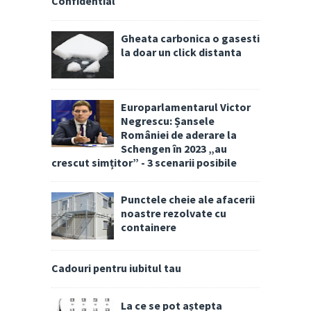
Confidential
Gheata carbonica o gasesti
la doar un click distanta
Europarlamentarul Victor
Negrescu: Șansele
României de aderare la
Schengen în 2023 „au
crescut simțitor” - 3 scenarii posibile
Punctele cheie ale afacerii
noastre rezolvate cu
containere
Cadouri pentru iubitul tau
La ce se pot aștepta