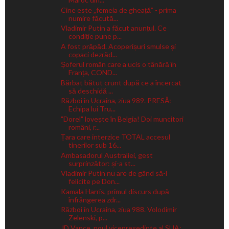
Cine este „femeia de gheață” - prima
numire făcută...
Vladimir Putin a făcut anunțul. Ce
condiție pune p...
A fost prăpăd. Acoperișuri smulse și
copaci dezrăd...
Șoferul român care a ucis o tânără în
Franța, COND...
Bărbat bătut crunt după ce a încercat
să deschidă ...
Război în Ucraina, ziua 989. PRESĂ:
Echipa lui Tru...
"Dorel" lovește în Belgia! Doi muncitori
români, r...
Țara care interzice TOTAL accesul
tinerilor sub 16...
Ambasadorul Australiei, gest
surprinzător: și-a st...
Vladimir Putin nu are de gând să-l
felicite pe Don...
Kamala Harris, primul discurs după
înfrângerea zdr...
Război în Ucraina, ziua 988. Volodimir
Zelenski, p...
JD Vance, noul vicepreședinte al SUA: