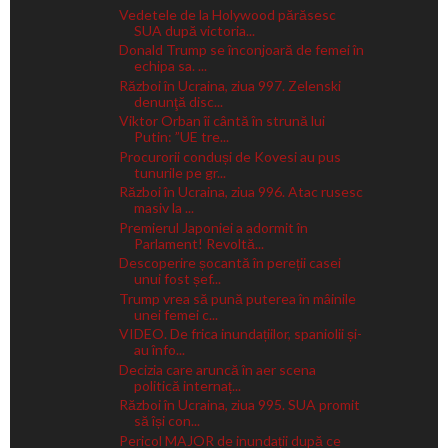
Vedetele de la Holywood părăsesc
SUA după victoria...
Donald Trump se înconjoară de femei în
echipa sa. ...
Război în Ucraina, ziua 997. Zelenski
denunţă disc...
Viktor Orban îi cântă în strună lui
Putin: ”UE tre...
Procurorii conduși de Kovesi au pus
tunurile pe gr...
Război în Ucraina, ziua 996. Atac rusesc
masiv la ...
Premierul Japoniei a adormit în
Parlament! Revoltă...
Descoperire șocantă în pereții casei
unui fost șef...
Trump vrea să pună puterea în mâinile
unei femei c...
VIDEO. De frica inundațiilor, spaniolii și-
au înfo...
Decizia care aruncă în aer scena
politică internaț...
Război în Ucraina, ziua 995. SUA promit
să își con...
Pericol MAJOR de inundații după ce