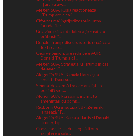
„Țara va ave...
Alegeri SUA. Rusia reacționează:
„Trump are o cali...
Cifre tot mai îngrijorătoare în urma
inundațiilor ...
Un avion militar de fabricaţie rusă s-a
prăbuşit î...
Donald Trump, discurs istoric după ce a
fost reale...
George Simion, președintele AUR:
Donald Trump a câ...
Alegeri SUA. Strategia lui Trump în caz
de eșec. C...
Alegeri în SUA: Kamala Harris şi-a
anulat discursu...
Semnal de alarmă tras de analiști: o
posibilă vict...
Alegeri SUA. Persoane înarmate,
amenințări cu bomb...
Război în Ucraina, ziua 987. Zelenski
lansează ''P...
Alegeri în SUA. Kamala Harris și Donald
Trump, lup...
Greva care le-a adus angajaților o
creștere a sala...