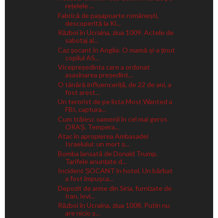
rețelele ...
Fabrică de pașapoarte românești,
descoperită la Ki...
Război în Ucraina, ziua 1009. Actele de
sabotaj al...
Caz șocant în Anglia: O mamă și-a ținut
copilul AS...
Vicepreședinta care a ordonat
asasinarea președint...
O tânără influenceriță, de 22 de ani, a
fost arest...
Un terorist de pe lista Most Wanted a
FBI, captura...
Cum trăiesc oamenii în cel mai geros
ORAȘ. Tempera...
Atac în apropierea Ambasadei
Israelului: un mort ș...
Bomba lansată de Donald Trump.
Tarifele anunțate d...
Incident ȘOCANT în hotel. Un bărbat
a fost împușca...
Depozit de arme din Siria, furnizate de
Iran, lovi...
Război în Ucraina, ziua 1008. Putin nu
are nicio ș...