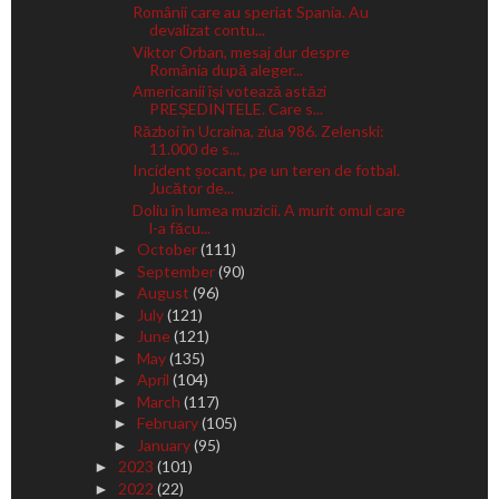
Românii care au speriat Spania. Au
devalizat contu...
Viktor Orban, mesaj dur despre
România după aleger...
Americanii își votează astăzi
PREȘEDINTELE. Care s...
Război în Ucraina, ziua 986. Zelenski:
11.000 de s...
Incident șocant, pe un teren de fotbal.
Jucător de...
Doliu în lumea muzicii. A murit omul care
l-a făcu...
October
(111)
►
September
(90)
►
August
(96)
►
July
(121)
►
June
(121)
►
May
(135)
►
April
(104)
►
March
(117)
►
February
(105)
►
January
(95)
►
2023
(101)
►
2022
(22)
►