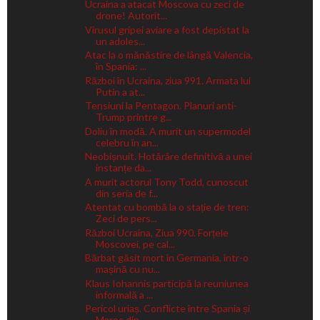
Ucraina a atacat Moscova cu zeci de
drone! Autorit...
Virusul gripei aviare a fost depistat la
un adoles...
Atac la o mănăstire de lângă Valencia,
în Spania: ...
Război în Ucraina, ziua 991. Armata lui
Putin a at...
Tensiuni la Pentagon. Planuri anti-
Trump printre g...
Doliu în modă. A murit un supermodel
celebru în an...
Neobișnuit. Hotărâre definitivă a unei
instanțe da...
A murit actorul Tony Todd, cunoscut
din seria de f...
Atentat cu bombă la o stație de tren:
Zeci de pers...
Război Ucraina, Ziua 990. Forțele
Moscovei, pe cal...
Bărbat găsit mort în Germania, într-o
mașină cu nu...
Klaus Iohannis participă la reuniunea
informală a ...
Pericol uriaș. Conflicte între Spania și
Maroc din...