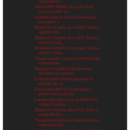
euro americ...
Aleră SANITARĂ! Un copil a fost
testat pozitiv la ...
Israelul a atacat centrul Beirutului.
Israelienii ...
Război în Ucraina, ziua 1004. Ucraina
solicită noi...
Război în Ucraina, ziua 1003. Rusia a
atacat Ucrai...
Kremlinul schimbă strategia! Rusia a
lansat o rach...
Ursula von der Leyen, incident inedit.
Preledintel...
Reuniune crucială la Budapesta:
România ar putea s...
Doliu în politica internațională! A
încetat din vi...
Două state NATO se pregătesc
pentru un posibil al ...
Europa, grav afectată de NINSORI:
traficul ferovia...
Război în Ucraina, ziua 1002. SUA, o
nouă decizie ...
Trump îl numeşte pe celebrul om de
televiziune Dr....