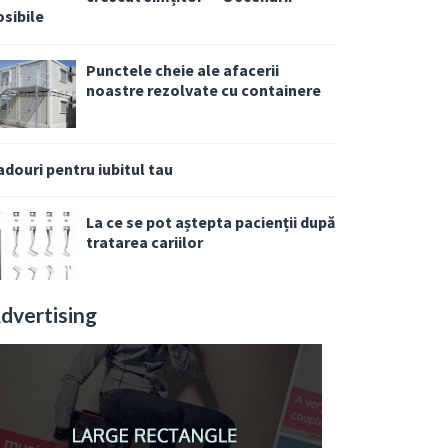
osibile
Punctele cheie ale afacerii
noastre rezolvate cu containere
adouri pentru iubitul tau
La ce se pot aștepta pacienții după
tratarea cariilor
dvertising