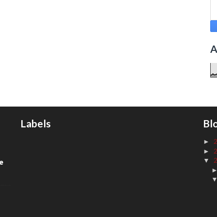
A
Labels
Bl
►
►
▼
de