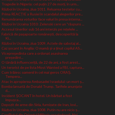
Tragedie în Nigeria: cel puțin 27 de morți, în urm...
Război în Ucraina, ziua 1011. Reluarea testelor cu...
Prima REACȚIE a Rusiei în scandalul alegerilor pre...
Renumărarea voturilor face valuri în presa interna...
Război în Ucraina 1010: Zelenski cere un "răspuns ...
Accesul tinerilor sub 16 ani interzis pe rețelele ...
Fabrică de pașapoarte românești, descoperită la
Ki...
Război în Ucraina, ziua 1009. Actele de sabotaj al...
Caz șocant în Anglia: O mamă și-a ținut copilul AS...
Vicepreședinta care a ordonat asasinarea
președint...
O tânără influenceriță, de 22 de ani, a fost arest...
Un terorist de pe lista Most Wanted a FBI, captura...
Cum trăiesc oamenii în cel mai geros ORAȘ.
Tempera...
Atac în apropierea Ambasadei Israelului: un mort ș...
Bomba lansată de Donald Trump. Tarifele anunțate
d...
Incident ȘOCANT în hotel. Un bărbat a fost
împușca...
Depozit de arme din Siria, furnizate de Iran, lovi...
Război în Ucraina, ziua 1008. Putin nu are nicio ș...
Conflictul din Orientul Mijlociu escaladează. Noi ...