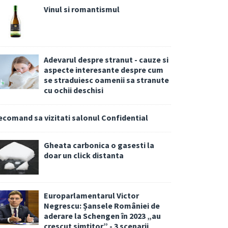
Vinul si romantismul
Adevarul despre stranut - cauze si
aspecte interesante despre cum
se straduiesc oamenii sa stranute
cu ochii deschisi
ecomand sa vizitati salonul Confidential
Gheata carbonica o gasesti la
doar un click distanta
Europarlamentarul Victor
Negrescu: Șansele României de
aderare la Schengen în 2023 „au
crescut simțitor” - 3 scenarii