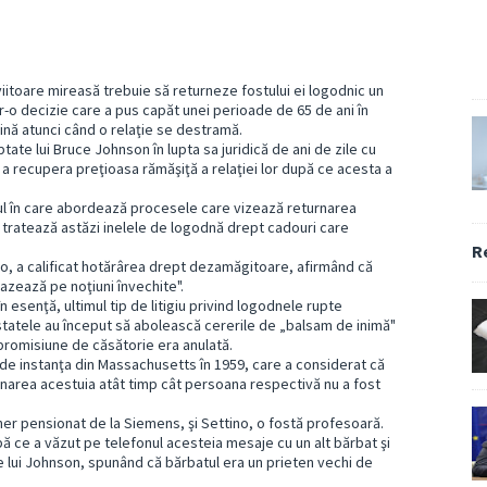
itoare mireasă trebuie să returneze fostului ei logodnic un
tr-o decizie care a pus capăt unei perioade de 65 de ani în
ină atunci când o relaţie se destramă.
te lui Bruce Johnson în lupta sa juridică de ani de zile cu
 a recupera preţioasa rămăşiţă a relaţiei lor după ce acesta a
dul în care abordează procesele care vizează returnarea
e tratează astăzi inelele de logodnă drept cadouri care
R
ino, a calificat hotărârea drept dezamăgitoare, afirmând că
azează pe noţiuni învechite".
n esenţă, ultimul tip de litigiu privind logodnele rupte
 statele au început să abolească cererile de „balsam de inimă"
 promisiune de căsătorie era anulată.
 de instanţa din Massachusetts în 1959, care a considerat că
urnarea acestuia atât timp cât persoana respectivă nu a fost
iner pensionat de la Siemens, şi Settino, o fostă profesoară.
pă ce a văzut pe telefonul acesteia mesaje cu un alt bărbat şi
e lui Johnson, spunând că bărbatul era un prieten vechi de