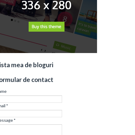
ista mea de bloguri
ormular de contact
ame
ail
*
essage
*