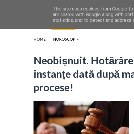
This site uses cookies from Google to d
are shared with Google along with perf
statistics, and to detect and address 
HOME
HOROSCOP
Neobișnuit. Hotărâre 
instanțe dată după ma
procese!