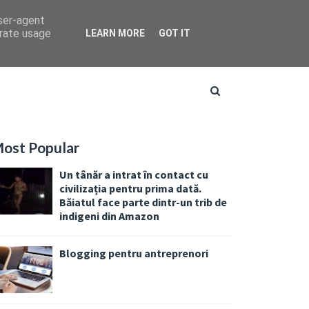
user-agent
erate usage
LEARN MORE
GOT IT
ost Popular
Un tânăr a intrat în contact cu
civilizația pentru prima dată.
Băiatul face parte dintr-un trib de
indigeni din Amazon
Blogging pentru antreprenori