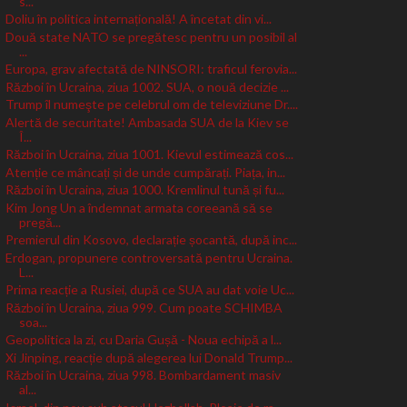
s...
Doliu în politica internațională! A încetat din vi...
Două state NATO se pregătesc pentru un posibil al
...
Europa, grav afectată de NINSORI: traficul ferovia...
Război în Ucraina, ziua 1002. SUA, o nouă decizie ...
Trump îl numeşte pe celebrul om de televiziune Dr....
Alertă de securitate! Ambasada SUA de la Kiev se
Î...
Război în Ucraina, ziua 1001. Kievul estimează cos...
Atenție ce mâncați și de unde cumpărați. Piața, in...
Război în Ucraina, ziua 1000. Kremlinul tună și fu...
Kim Jong Un a îndemnat armata coreeană să se
pregă...
Premierul din Kosovo, declarație șocantă, după inc...
Erdogan, propunere controversată pentru Ucraina.
L...
Prima reacție a Rusiei, după ce SUA au dat voie Uc...
Război în Ucraina, ziua 999. Cum poate SCHIMBA
soa...
Geopolitica la zi, cu Daria Gușă - Noua echipă a l...
Xi Jinping, reacție după alegerea lui Donald Trump...
Război în Ucraina, ziua 998. Bombardament masiv
al...