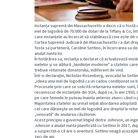
Instanța supremă din Massachusetts a decis că o fostă vi
inel de logodnă de 70.000 de dolari de la Tiffany & Co, în
care instanțele au încercat să stabilească cine este de v
Curtea Supremă Judiciară din Massachusetts i-a dat drepta
fosta sa parteneră, Caroline Settino, în încercarea sa de
anulat nunta lor.
În hotărârea sa, instanţa a declarat că actualizează mo
inelelor şi se alătură „tendinţei moderne" a statelor car
trebuie returnate donatorului, indiferent de vină.
Într-o declaraţie, Nicholas Rosenberg, avocatul lui Sett
„ideea unui inel de logodnă ca un cadou condiţionat se b
Procesele prin care se solicită returnarea inelelor sunt, î
recunoscut de instanţele din SUA, după ce, în anii 1930,
pe care femeile le puteau înainta anterior atunci când o
Majoritatea statelor au urmat iniţial abordarea adoptată
cel care dăruieşte un inel de logodnă are dreptul la ret
„vinovată" de anularea căsătoriei.
Acest principiu a guvernat litigiul dintre Johnson, un ing
Johnson a anulat nunta planificată cu Settino în 2017, du
a suspectat-o că are o aventură. Settino neagă acuzaţiil
zeci de ani.