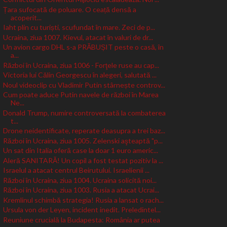
Țara sufocată de poluare. O ceață densă a
acoperit...
Iaht plin cu turiști, scufundat în mare. Zeci de p...
Ucraina, ziua 1007. Kievul, atacat în valuri de dr...
Un avion cargo DHL s-a PRĂBUȘIT peste o casă, în
a...
Război în Ucraina, ziua 1006 - Forţele ruse au cap...
Victoria lui Călin Georgescu în alegeri, salutată ...
Noul videoclip cu Vladimir Putin stârnește controv...
Cum poate aduce Putin navele de război în Marea
Ne...
Donald Trump, numire controversată la combaterea
t...
Drone neidentificate, reperate deasupra a trei baz...
Război în Ucraina, ziua 1005. Zelenski aşteaptă "p...
Un sat din Italia oferă case la doar 1 euro americ...
Aleră SANITARĂ! Un copil a fost testat pozitiv la ...
Israelul a atacat centrul Beirutului. Israelienii ...
Război în Ucraina, ziua 1004. Ucraina solicită noi...
Război în Ucraina, ziua 1003. Rusia a atacat Ucrai...
Kremlinul schimbă strategia! Rusia a lansat o rach...
Ursula von der Leyen, incident inedit. Preledintel...
Reuniune crucială la Budapesta: România ar putea