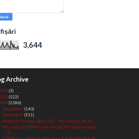
fișări
3,644
og Archive
2026
(3)
2025
(522)
2024
(1386)
December
(140)
►
November
(151)
▼
Război în Ucraina, ziua 1012. Trei sferturi din ae...
Kim Jong Un şi Moscova discuții tot mai avansate
d...
Inflația tot crește în zona euro. Ce așteaptă anal...