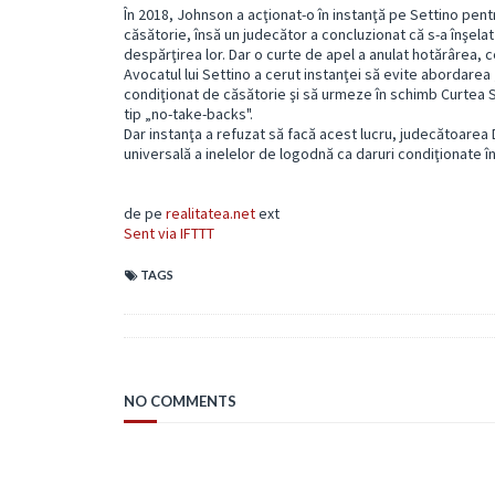
În 2018, Johnson a acţionat-o în instanţă pe Settino pentr
căsătorie, însă un judecător a concluzionat că s-a înşelat
despărţirea lor. Dar o curte de apel a anulat hotărârea, c
Avocatul lui Settino a cerut instanţei să evite abordarea
condiţionat de căsătorie şi să urmeze în schimb Curtea
tip „no-take-backs".
Dar instanţa a refuzat să facă acest lucru, judecătoare
universală a inelelor de logodnă ca daruri condiţionate î
de pe
realitatea.net
ext
Sent via IFTTT
TAGS
NO COMMENTS