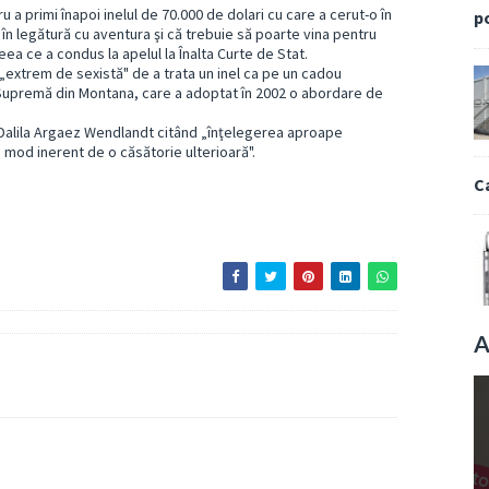
u a primi înapoi inelul de 70.000 de dolari cu care a cerut-o în
p
 în legătură cu aventura şi că trebuie să poarte vina pentru
eea ce a condus la apelul la Înalta Curte de Stat.
 „extrem de sexistă" de a trata un inel ca pe un cadou
 Supremă din Montana, care a adoptat în 2002 o abordare de
a Dalila Argaez Wendlandt citând „înţelegerea aproape
n mod inerent de o căsătorie ulterioară".
C
A