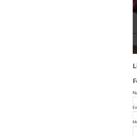
L
F
N
Em
M