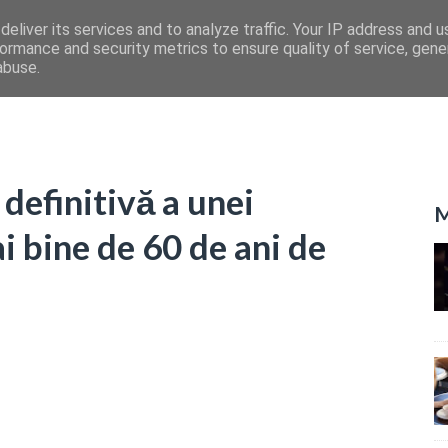
eliver its services and to analyze traffic. Your IP address and 
ormance and security metrics to ensure quality of service, gen
abuse.
definitivă a unei
M
i bine de 60 de ani de