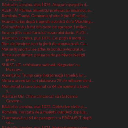
Război în Ucraina, ziua 1074. Atacuri ruseşti în d...
ALERTĂ! Pâinea, alimentul preferat al românilor, e...
România, Franţa, Germania şi alte 9 ţări UE solici...
Scandal uriaș după tragedia aviatică de la Washing...
Doi români au furat biciclete de aproape 1 milion ...
Suspecţii în cazul furtului tezaurului dacic, AUDI...
Război în Ucraian, ziua 1073. Cel puțin 8 morți, î...
Bloc de locuințe, luat la țintă de armata rusă. Ce...
Mai mulţi sportivi se aflau la bordul avionului pr...
Rusia a confirmat: poluarea de pe Marea Neagă
prov...
SURSE. UE, schimbare radicală: Negocieri cu
Moscov...
Anunțul lui Trump care îngrijorează Israelul, iar ...
Meta a acceptat sa-i plateasca 25 de milioane de d...
Momentul în care avionul cu 64 de oameni la bord
s...
Alertă în UE! China a încercat să răstoarne
Guvern...
Război în Ucraina, ziua 1072. Obiective civile și ...
România, ironizată de jurnaliștii olandezi după ja...
O aeronavă cu 64 de pasageri s-a PRĂBUȘIT după
ce ...
Război în Ucraina, ziua 1071. Motivul pentru care ...