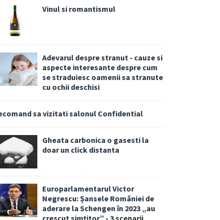
Vinul si romantismul
Adevarul despre stranut - cauze si
aspecte interesante despre cum
se straduiesc oamenii sa stranute
cu ochii deschisi
ecomand sa vizitati salonul Confidential
Gheata carbonica o gasesti la
doar un click distanta
Europarlamentarul Victor
Negrescu: Șansele României de
aderare la Schengen în 2023 „au
crescut simțitor” - 3 scenarii