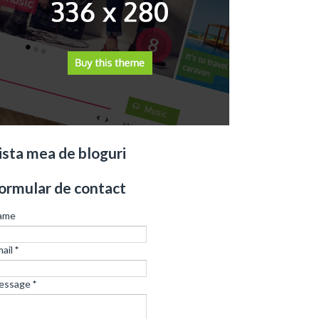
ista mea de bloguri
ormular de contact
ame
ail
*
essage
*