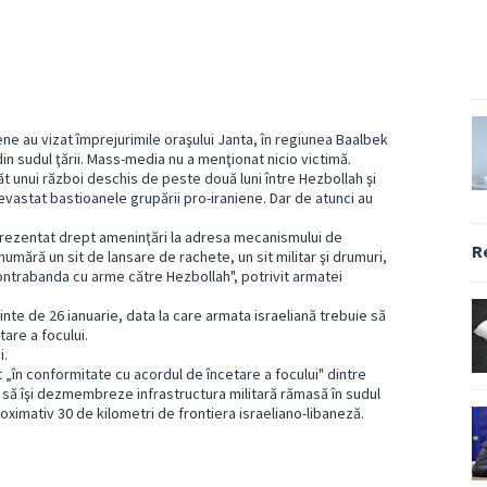
ene au vizat împrejurimile oraşului Janta, în regiunea Baalbek
 din sudul ţării. Mass-media nu a menţionat nicio victimă.
păt unui război deschis de peste două luni între Hezbollah şi
devastat bastioanele grupării pro-iraniene. Dar de atunci au
a prezentat drept ameninţări la adresa mecanismului de
R
 numără un sit de lansare de rachete, un sit militar şi drumuri,
 contrabanda cu arme către Hezbollah", potrivit armatei
inte de 26 ianuarie, data la care armata israeliană trebuie să
are a focului.
i.
at „în conformitate cu acordul de încetare a focului" dintre
e să îşi dezmembreze infrastructura militară rămasă în sudul
aproximativ 30 de kilometri de frontiera israeliano-libaneză.