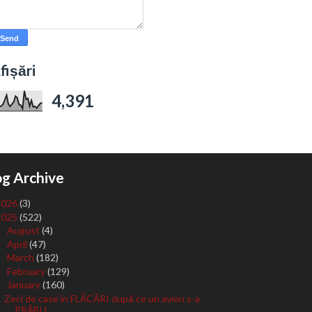
fișări
4,391
og Archive
2026
(3)
2025
(522)
August
(4)
►
April
(47)
►
March
(182)
►
February
(129)
►
January
(160)
▼
Zeci de case în FLĂCĂRI după ce un avion s-a
PRĂBU...