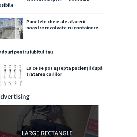
osibile
Punctele cheie ale afacerii
noastre rezolvate cu containere
adouri pentru iubitul tau
La ce se pot aștepta pacienții după
tratarea cariilor
dvertising