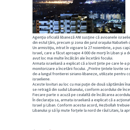
Agenţia oficială libaneză ANI susţine că avioanele israeli
din estul ţării, precum şi zona din jurul oraşului Nabatieh
Un armistiţiu, intrat în vigoare la 27 noiembrie, a pus ca
Israel, care a făcut aproape 4 000 de morţi în Liban şi a 
avut loc mai multe încălcări ale încetării focului.
Armata israeliană a explicat că a lovit ţinte pe care le-
monitorizare a încetării focului. „Printre ţintele lovite se
de-a lungul frontierei siriano-libaneze, utilizate pentru
israeliene.
Aceste lovituri au loc cu mai puţin de două săptămâni îna
se retragă din sudul Libanului, conform acordului de încet
Fiecare parte o acuză pe cealaltă de încălcarea acordulu
În declaraţia sa, armata israeliană a explicat că a acţion
Israel şi Liban. Conform acestui acord, Hezbollah trebui
Libanului şi să îşi mute forţele la nord de râul Litani, la 