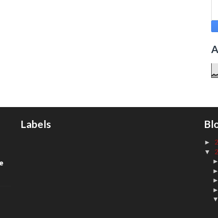
A
Labels
Bl
►
▼
de