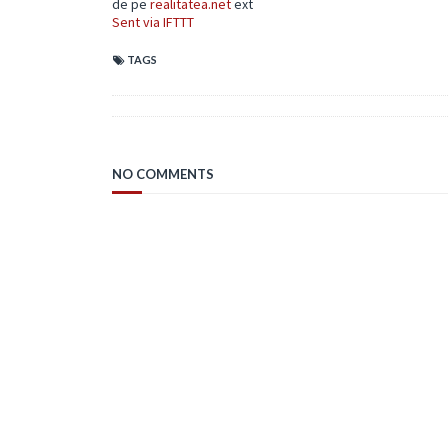
de pe
realitatea.net
ext
Sent via IFTTT
TAGS
NO COMMENTS