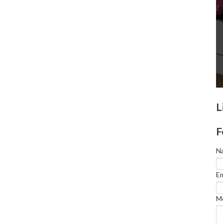
L
F
N
Em
M