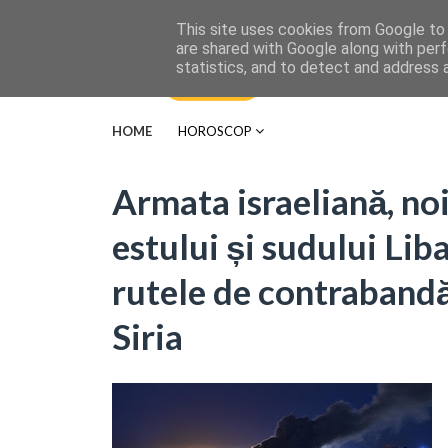
This site uses cookies from Google to d
are shared with Google along with perf
statistics, and to detect and address 
HOME
HOROSCOP
Armata israeliană, no
estului și sudului Lib
rutele de contrabandă
Siria