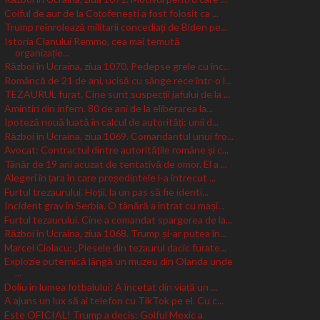
Coiful de aur de la Coțofenești a fost folosit ca ...
Trump reînrolează militarii concediați de Biden pe...
Istoria Clanului Remmo, cea mai temută
organizație...
Război în Ucraina, ziua 1070. Pedepse grele cu înc...
Româncă de 21 de ani, ucisă cu sânge rece într-o l...
TEZAURUL furat. Cine sunt suspecții jafului de la ...
Amintiri din infern. 80 de ani de la eliberarea la...
Ipoteză nouă luată în calcul de autorități: unii d...
Război în Ucraina, ziua 1069. Comandantul unui fro...
Avocat: Contractul dintre autoritățile române și c...
Tânăr de 19 ani acuzat de tentativă de omor. El a ...
Alegeri în țara în care președintele l-a întrecut ...
Furtul trezaurului. Hoții, la un pas să fie identi...
Incident grav în Serbia. O tânără a intrat cu mași...
Furtul tezaurului. Cine a comandat spargerea de la...
Război în Ucraina, ziua 1068. Trump și-ar putea în...
Marcel Ciolacu: „Piesele din tezaurul dacic furate...
Explozie puternică lângă un muzeu din Olanda unde
...
Doliu în lumea fotbalului: A încetat din viață un ...
A ajuns un lux să ai telefon cu TikTok pe el. Cu c...
Este OFICIAL! Trump a decis: Golful Mexic a