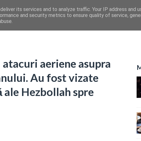
eliver its services and to analyze traffic. Your IP address and 
ormance and security metrics to ensure quality of service, gen
abuse.
i atacuri aeriene asupra
M
anului. Au fost vizate
 ale Hezbollah spre