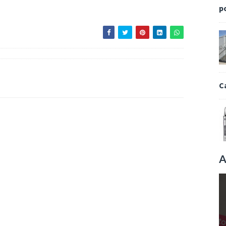
p
C
A