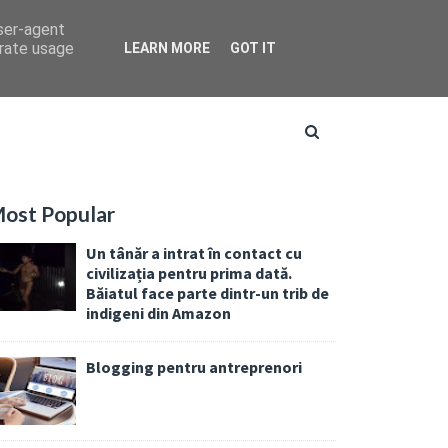
user-agent
erate usage
LEARN MORE
GOT IT
ost Popular
Un tânăr a intrat în contact cu
civilizația pentru prima dată.
Băiatul face parte dintr-un trib de
indigeni din Amazon
Blogging pentru antreprenori