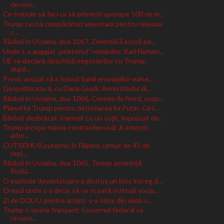
deveni...
Ce trebuie să faci ca să primești aproape 100 de m...
Trump caută cumpărători americani pentru rețeaua
c...
Război în Ucraina, ziua 1067. Zelenski îl acuză pe...
Unde s-a angajat „prietenul” românilor, Karl Neham...
UE se declară deschisă negocierilor cu Trump,
după...
Preot, acuzat că a folosit banii enoriașilor vulne...
Geopolitica la zi, cu Daria Gușă: Armistitiului di...
Război în Ucraina, ziua 1066. Coreea de Nord, susp...
Planul lui Trump pentru detronarea lui Putin. Ce î...
Bărbat dezbrăcat, înarmat cu un cuţit, împușcat de...
Trump începe marea contraofensivă: A interzis
arbo...
CUTREMUR puternic în Filipine, urmat de 45 de
repl...
Război în Ucraina, ziua 1065. Trump amenință
Rusia...
O explozie devastatoare a distrus un bloc întreg d...
Orașul unde s-a decis să se scoată asistații socia...
Zi de DOLIU printre artiști: s-a stins din viață u...
Trump o spune tranșant: Guvernul federal va
recuno...