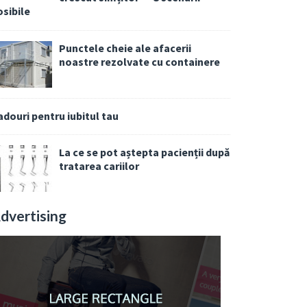
osibile
Punctele cheie ale afacerii
noastre rezolvate cu containere
adouri pentru iubitul tau
La ce se pot aștepta pacienții după
tratarea cariilor
dvertising