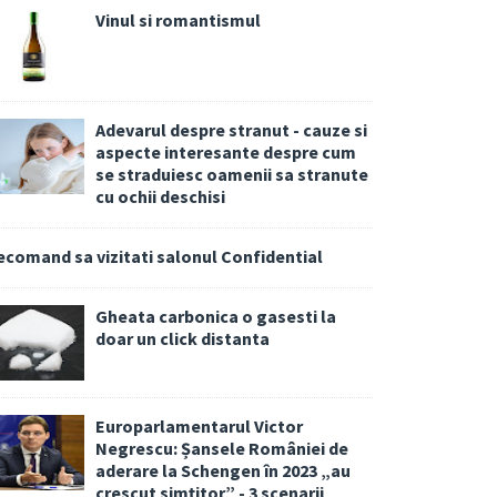
Vinul si romantismul
Adevarul despre stranut - cauze si
aspecte interesante despre cum
se straduiesc oamenii sa stranute
cu ochii deschisi
ecomand sa vizitati salonul Confidential
Gheata carbonica o gasesti la
doar un click distanta
Europarlamentarul Victor
Negrescu: Șansele României de
aderare la Schengen în 2023 „au
crescut simțitor” - 3 scenarii