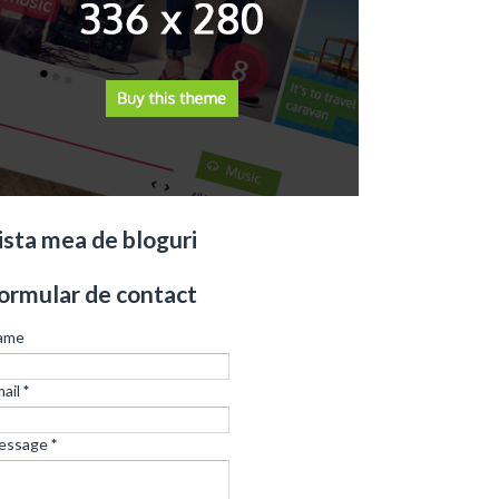
ista mea de bloguri
ormular de contact
ame
ail
*
essage
*