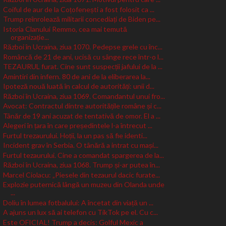
Coiful de aur de la Coțofenești a fost folosit ca ...
Trump reînrolează militarii concediați de Biden pe...
Istoria Clanului Remmo, cea mai temută
organizație...
Război în Ucraina, ziua 1070. Pedepse grele cu înc...
Româncă de 21 de ani, ucisă cu sânge rece într-o l...
TEZAURUL furat. Cine sunt suspecții jafului de la ...
Amintiri din infern. 80 de ani de la eliberarea la...
Ipoteză nouă luată în calcul de autorități: unii d...
Război în Ucraina, ziua 1069. Comandantul unui fro...
Avocat: Contractul dintre autoritățile române și c...
Tânăr de 19 ani acuzat de tentativă de omor. El a ...
Alegeri în țara în care președintele l-a întrecut ...
Furtul trezaurului. Hoții, la un pas să fie identi...
Incident grav în Serbia. O tânără a intrat cu mași...
Furtul tezaurului. Cine a comandat spargerea de la...
Război în Ucraina, ziua 1068. Trump și-ar putea în...
Marcel Ciolacu: „Piesele din tezaurul dacic furate...
Explozie puternică lângă un muzeu din Olanda unde
...
Doliu în lumea fotbalului: A încetat din viață un ...
A ajuns un lux să ai telefon cu TikTok pe el. Cu c...
Este OFICIAL! Trump a decis: Golful Mexic a