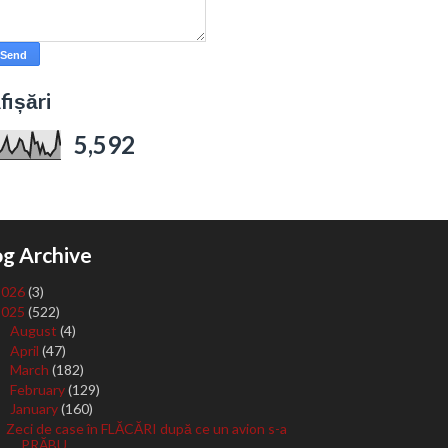
fișări
5,592
og Archive
2026
(3)
2025
(522)
August
(4)
►
April
(47)
►
March
(182)
►
February
(129)
►
January
(160)
▼
Zeci de case în FLĂCĂRI după ce un avion s-a
PRĂBU...