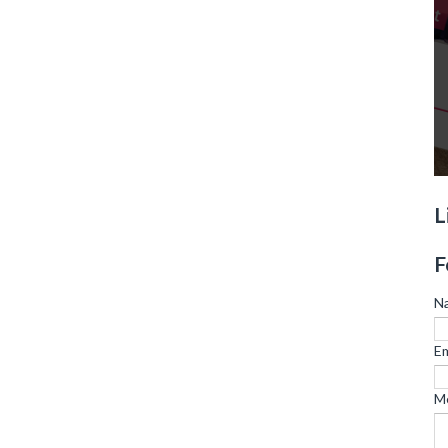
L
F
N
Em
M