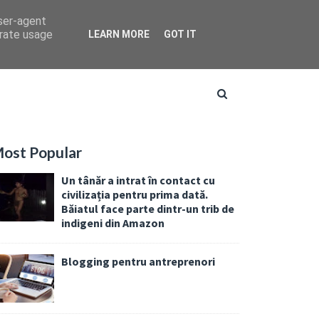
user-agent
erate usage
LEARN MORE
GOT IT
ost Popular
Un tânăr a intrat în contact cu
civilizația pentru prima dată.
Băiatul face parte dintr-un trib de
indigeni din Amazon
Blogging pentru antreprenori