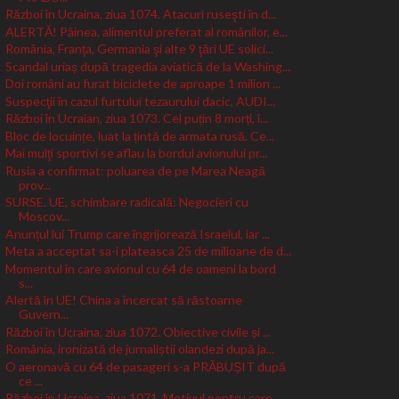
Război în Ucraina, ziua 1074. Atacuri ruseşti în d...
ALERTĂ! Pâinea, alimentul preferat al românilor, e...
România, Franţa, Germania şi alte 9 ţări UE solici...
Scandal uriaș după tragedia aviatică de la Washing...
Doi români au furat biciclete de aproape 1 milion ...
Suspecţii în cazul furtului tezaurului dacic, AUDI...
Război în Ucraian, ziua 1073. Cel puțin 8 morți, î...
Bloc de locuințe, luat la țintă de armata rusă. Ce...
Mai mulţi sportivi se aflau la bordul avionului pr...
Rusia a confirmat: poluarea de pe Marea Neagă
prov...
SURSE. UE, schimbare radicală: Negocieri cu
Moscov...
Anunțul lui Trump care îngrijorează Israelul, iar ...
Meta a acceptat sa-i plateasca 25 de milioane de d...
Momentul în care avionul cu 64 de oameni la bord
s...
Alertă în UE! China a încercat să răstoarne
Guvern...
Război în Ucraina, ziua 1072. Obiective civile și ...
România, ironizată de jurnaliștii olandezi după ja...
O aeronavă cu 64 de pasageri s-a PRĂBUȘIT după
ce ...
Război în Ucraina, ziua 1071. Motivul pentru care ...