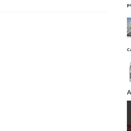
p
C
A