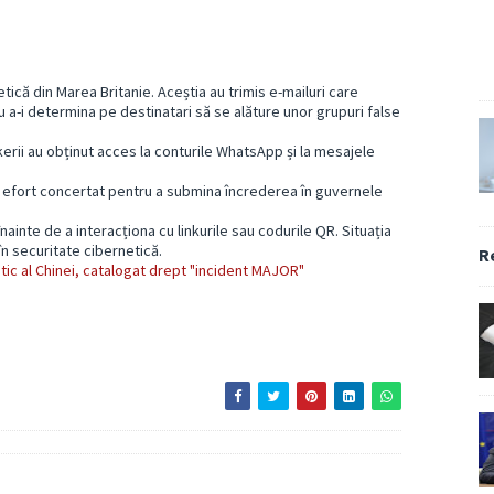
ică din Marea Britanie. Aceștia au trimis e-mailuri care
u a-i determina pe destinatari să se alăture unor grupuri false
kerii au obținut acces la conturile WhatsApp și la mesajele
 efort concertat pentru a submina încrederea în guvernele
 înainte de a interacționa cu linkurile sau codurile QR. Situația
 în securitate cibernetică.
R
etic al Chinei, catalogat drept "incident MAJOR"