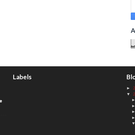
A
Labels
Bl
►
▼
de