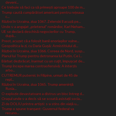
deveni...
Ce trebuie să faci ca să primești aproape 100 de m...
Trump caută cumpărători americani pentru rețeaua
c...
Război în Ucraina, ziua 1067. Zelenski îl acuză pe...
Unde s-a angajat „prietenul” românilor, Karl Neham...
UE se declară deschisă negocierilor cu Trump,
după...
Preot, acuzat că a folosit banii enoriașilor vulne...
Geopolitica la zi, cu Daria Gușă: Armistitiului di...
Război în Ucraina, ziua 1066. Coreea de Nord, susp...
Planul lui Trump pentru detronarea lui Putin. Ce î...
Bărbat dezbrăcat, înarmat cu un cuţit, împușcat de...
Trump începe marea contraofensivă: A interzis
arbo...
CUTREMUR puternic în Filipine, urmat de 45 de
repl...
Război în Ucraina, ziua 1065. Trump amenință
Rusia...
O explozie devastatoare a distrus un bloc întreg d...
Orașul unde s-a decis să se scoată asistații socia...
Zi de DOLIU printre artiști: s-a stins din viață u...
Trump o spune tranșant: Guvernul federal va
recuno...