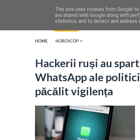
This site uses cookies from Google to d
are shared with Google along with perf
statistics, and to detect and address 
HOME
HOROSCOP
Hackerii ruși au spart
WhatsApp ale politici
păcălit vigilența