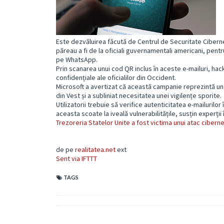
Este dezvăluirea făcută de Centrul de Securitate Cibernet
păreau a fi de la oficiali guvernamentali americani, pentr
pe WhatsApp.
Prin scanarea unui cod QR inclus în aceste e-mailuri, hac
confidențiale ale oficialilor din Occident.
Microsoft a avertizat că această campanie reprezintă un
din Vest și a subliniat necesitatea unei vigilențe sporite.
Utilizatorii trebuie să verifice autenticitatea e-mailurilor
aceasta scoate la iveală vulnerabilitățile, susțin experții
Trezoreria Statelor Unite a fost victima unui atac cibern
de pe
realitatea.net
ext
Sent via IFTTT
TAGS