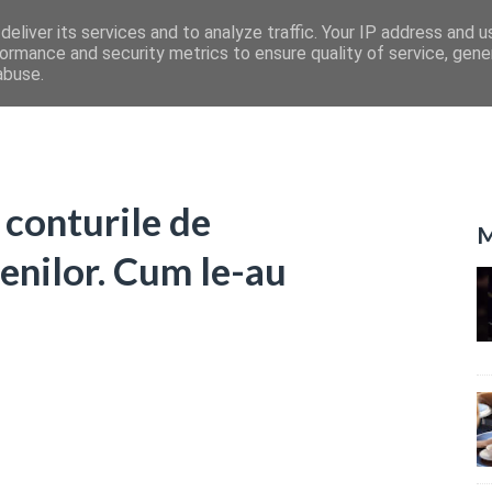
eliver its services and to analyze traffic. Your IP address and 
ormance and security metrics to ensure quality of service, gen
abuse.
 conturile de
M
enilor. Cum le-au