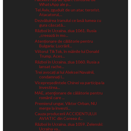
WhatsApp ale p...
Tel Aviv, zguduit de un atac terorist.
Atacatorul,...
Dezvăluirea Iranului ce lasă lumea cu
gura căscată...
Război în Ucraina, ziua 1061. Rusia
„creează în mo...
Atenționare de călătorie pentru
Bulgaria: Lucrăril...
Viitorul TikTok, în mâinile lui Donald
Trump. Aces...
Război în Ucraina, ziua 1060. Rusia a
lansat rache...
Trei avocați ai lui Aleksei Navalnîi,
condamnați l...
Vicepreședintele Chinei va participa la
învestirea...
MAE, atenţionare de călătorie pentru
românii care ...
Premierul ungar, Viktor Orban, NU
merge la învesti...
Cauza producerii ACCIDENTULUI
AVIATIC din Coreea d...
Război în Ucraina, ziua 1059. Zelenski:
Ucraina va...