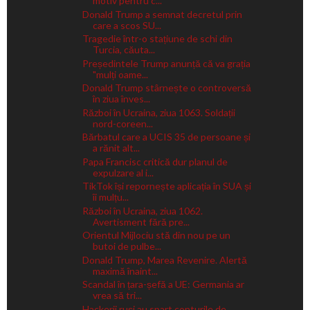
motiv pentru c...
Donald Trump a semnat decretul prin
care a scos SU...
Tragedie într-o stațiune de schi din
Turcia, căuta...
Președintele Trump anunță că va grația
"mulți oame...
Donald Trump stârnește o controversă
în ziua înves...
Război în Ucraina, ziua 1063. Soldații
nord-coreen...
Bărbatul care a UCIS 35 de persoane și
a rănit alt...
Papa Francisc critică dur planul de
expulzare al i...
TikTok își repornește aplicația în SUA și
îi mulțu...
Război în Ucraina, ziua 1062.
Avertisment fără pre...
Orientul Mijlociu stă din nou pe un
butoi de pulbe...
Donald Trump, Marea Revenire. Alertă
maximă înaint...
Scandal în țara-șefă a UE: Germania ar
vrea să tri...
Hackerii ruși au spart conturile de