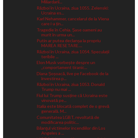
Miliardarii...
Război în Ucraina, ziua 1055. Zelenski:
Ucraina es...
Karl Nehammer, cancelarul de la Viena
care i-a țin...
Tragedie în Cehia. Șase oameni au
murit în urma un...
Putin ar putea declanșa la propriu
MAREA RESETARE....
Război în Ucraina, ziua 1054. Speculații
teribile ...
Elon Musk vorbește despre un
„comportament tiranic...
Diana Șoșoacă, live pe Facebook de la
învestirea p...
Război în Ucraina, ziua 1053. Donald
Trump nu mai ...
Fiul lui Trump susține că Ucraina este
vinovată pe...
Italia este blocată complet de o grevă
generală. M...
Comunitatea LGBT, revoltată de
modificarea politic...
Bilanţul victimelor incendiilor din Los
Angeles a ...