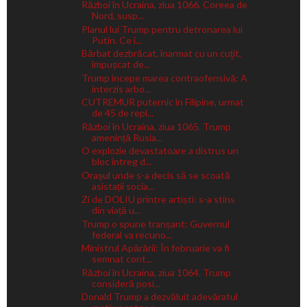
Război în Ucraina, ziua 1066. Coreea de
Nord, susp...
Planul lui Trump pentru detronarea lui
Putin. Ce î...
Bărbat dezbrăcat, înarmat cu un cuţit,
împușcat de...
Trump începe marea contraofensivă: A
interzis arbo...
CUTREMUR puternic în Filipine, urmat
de 45 de repl...
Război în Ucraina, ziua 1065. Trump
amenință Rusia...
O explozie devastatoare a distrus un
bloc întreg d...
Orașul unde s-a decis să se scoată
asistații socia...
Zi de DOLIU printre artiști: s-a stins
din viață u...
Trump o spune tranșant: Guvernul
federal va recuno...
Ministrul Apărării: În februarie va fi
semnat cont...
Război în Ucraina, ziua 1064. Trump
consideră posi...
Donald Trump a dezvăluit adevăratul