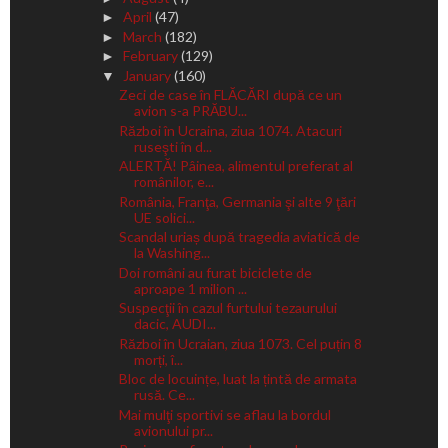
April
(47)
►
March
(182)
►
February
(129)
►
January
(160)
▼
Zeci de case în FLĂCĂRI după ce un
avion s-a PRĂBU...
Război în Ucraina, ziua 1074. Atacuri
ruseşti în d...
ALERTĂ! Pâinea, alimentul preferat al
românilor, e...
România, Franţa, Germania şi alte 9 ţări
UE solici...
Scandal uriaș după tragedia aviatică de
la Washing...
Doi români au furat biciclete de
aproape 1 milion ...
Suspecţii în cazul furtului tezaurului
dacic, AUDI...
Război în Ucraian, ziua 1073. Cel puțin 8
morți, î...
Bloc de locuințe, luat la țintă de armata
rusă. Ce...
Mai mulţi sportivi se aflau la bordul
avionului pr...