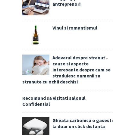
antreprenori
Vinul si romantismul
Adevarul despre stranut -
cauze si aspecte
interesante despre cum se
straduiesc oamenii sa
stranute cu ochii deschisi
Recomand sa vizitati salonul
Confidential
Gheata carbonica o gasesti
la doar un click distanta