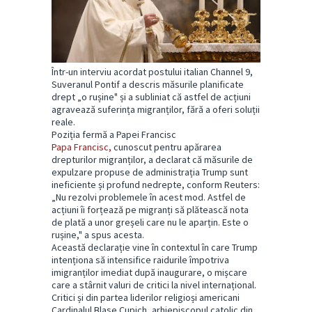
Într-un interviu acordat postului italian Channel 9,
Suveranul Pontif a descris măsurile planificate
drept „o rușine" și a subliniat că astfel de acțiuni
agravează suferința migranților, fără a oferi soluții
reale.
Poziția fermă a Papei Francisc
Papa Francisc,
cunoscut pentru apărarea
drepturilor migranților, a declarat că măsurile de
expulzare propuse de administrația Trump sunt
ineficiente și profund nedrepte, conform Reuters:
„Nu rezolvi problemele în acest mod. Astfel de
acțiuni îi forțează pe migranți să plătească nota
de plată a unor greșeli care nu le aparțin. Este o
rușine," a spus acesta.
Această declarație vine în contextul în care Trump
intenționa să intensifice raidurile împotriva
imigranților imediat după inaugurare, o mișcare
care a stârnit valuri de critici la nivel internațional.
Critici și din partea liderilor religioși americani
Cardinalul Blase Cupich, arhiepiscopul catolic din