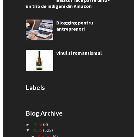
Băiatul face parte dintr-
un trib de indigeni din Amazon
Blogging pentru
antreprenori
Vinul si romantismul
Labels
Blog Archive
2026
(3)
►
2025
(522)
▼
August
(4)
►