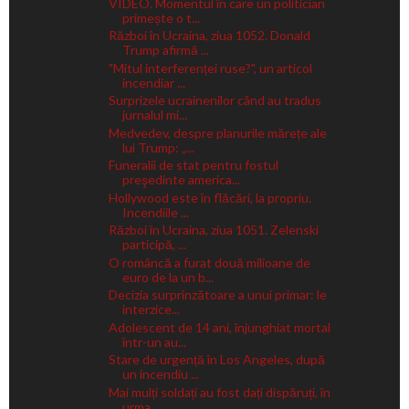
VIDEO. Momentul în care un politician
primește o t...
Război în Ucraina, ziua 1052. Donald
Trump afirmă ...
"Mitul interferenței ruse?", un articol
incendiar ...
Surprizele ucrainenilor când au tradus
jurnalul mi...
Medvedev, despre planurile mărețe ale
lui Trump: „...
Funeralii de stat pentru fostul
preşedinte america...
Hollywood este în flăcări, la propriu.
Incendiile ...
Război în Ucraina, ziua 1051. Zelenski
participă, ...
O româncă a furat două milioane de
euro de la un b...
Decizia surprinzătoare a unui primar: le
interzice...
Adolescent de 14 ani, înjunghiat mortal
într-un au...
Stare de urgență în Los Angeles, după
un incendiu ...
Mai mulți soldați au fost dați dispăruți, în
urma ...