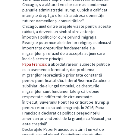
Chicago, s-a alăturat vocilor care au condamnat
planurile administrației Trump. Cupich a calificat
intențiile drept „o ofensă la adresa demnității
tuturor oamenilor și comunităților".
Chicago, unul dintre orașele vizate pentru aceste
raiduri, a devenit un simbol al rezistenței
împotriva politicilor dure privind imigrația.
Reacțiile puternice ale liderilor religioși subliniază
importanța drepturilor fundamentale ale
migranților și refuzul de a accepta acțiuni care
încalcă aceste principii.
Papa Francisc
a abordat rareori subiecte politice
cu o asemenea fermitate, dar problema
migranților reprezintă o prioritate constantă
pentru pontificatul său. Liderul Bisericii Catolice a
subliniat, de-a lungul timpului, că drepturile
migranților sunt fundamentale și că trebuie
respectate indiferent de circumstanțe.
În trecut, Suveranul Pontif l-a criticat pe Trump și
pentru retorica sa anti-imigranți. În 2016, Papa
Francisc a declarat că politica președintelui
american privind zidul de la granița cu Mexicul „nu
este creștină".
Declarațiile Papei Francisc au stârnit un val de
reacții la nivel global. Susținătorii drepturilor