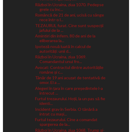
Război în Ucraina, ziua 1070. Pedepse
grele cu înc...
Româncă de 21 de ani, ucisă cu sânge
rece într-o l...
TEZAURUL furat. Cine sunt suspecții
jafului de la ...
Amintiri din infern. 80 de ani de la
eliberarea la...
Ipoteză nouă luată în calcul de
autorități: unii d...
Război în Ucraina, ziua 1069.
Comandantul unui fro...
Avocat: Contractul dintre autoritățile
române și c...
Tânăr de 19 ani acuzat de tentativă de
omor. El a ...
Alegeri în țara în care președintele l-a
întrecut ...
Furtul trezaurului. Hoții, la un pas să fie
identi...
Incident grav în Serbia. O tânără a
intrat cu mași...
Furtul tezaurului. Cine a comandat
spargerea de la...
Război în Ucraina, ziua 1068. Trump și-