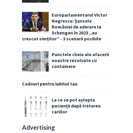
Europarlamentarul Victor
Negrescu: Șansele
României de aderare la
Schengen în 2023 „au
crescut simțitor” - 3 scenarii posibile
Punctele cheie ale afacerii
noastre rezolvate cu
containere
Cadouri pentru iubitul tau
La ce se pot aștepta
pacienții după tratarea
cariilor
Advertising