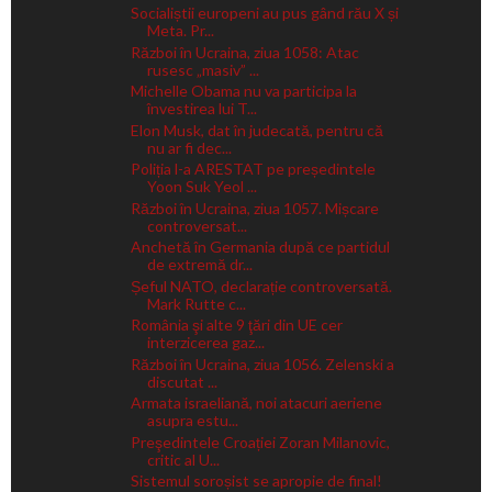
Socialiștii europeni au pus gând rău X și
Meta. Pr...
Război în Ucraina, ziua 1058: Atac
rusesc „masiv” ...
Michelle Obama nu va participa la
învestirea lui T...
Elon Musk, dat în judecată, pentru că
nu ar fi dec...
Poliția l-a ARESTAT pe președintele
Yoon Suk Yeol ...
Război în Ucraina, ziua 1057. Mișcare
controversat...
Anchetă în Germania după ce partidul
de extremă dr...
Șeful NATO, declarație controversată.
Mark Rutte c...
România şi alte 9 ţări din UE cer
interzicerea gaz...
Război în Ucraina, ziua 1056. Zelenski a
discutat ...
Armata israeliană, noi atacuri aeriene
asupra estu...
Preşedintele Croației Zoran Milanovic,
critic al U...
Sistemul soroșist se apropie de final!