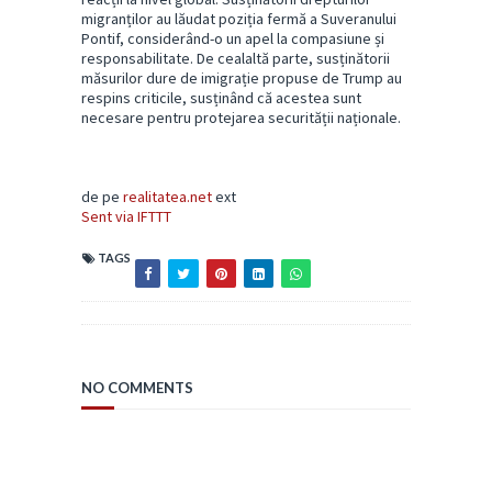
migranților au lăudat poziția fermă a Suveranului
Pontif, considerând-o un apel la compasiune și
responsabilitate. De cealaltă parte, susținătorii
măsurilor dure de imigrație propuse de Trump au
respins criticile, susținând că acestea sunt
necesare pentru protejarea securității naționale.
de pe
realitatea.net
ext
Sent via IFTTT
TAGS
NO COMMENTS