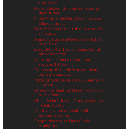
ar putea în...
Marcel Ciolacu: „Piesele din tezaurul
dacic furate...
Explozie puternică lângă un muzeu din
Olanda unde ...
Doliu în lumea fotbalului: A încetat din
viață un ...
A ajuns un lux să ai telefon cu TikTok
pe el. Cu c...
Este OFICIAL! Trump a decis: Golful
Mexic a deveni...
Ce trebuie să faci ca să primești
aproape 100 de m...
Trump caută cumpărători americani
pentru rețeaua c...
Război în Ucraina, ziua 1067. Zelenski îl
acuză pe...
Unde s-a angajat „prietenul” românilor,
Karl Neham...
UE se declară deschisă negocierilor cu
Trump, după...
Preot, acuzat că a folosit banii
enoriașilor vulne...
Geopolitica la zi, cu Daria Gușă:
Armistitiului di...