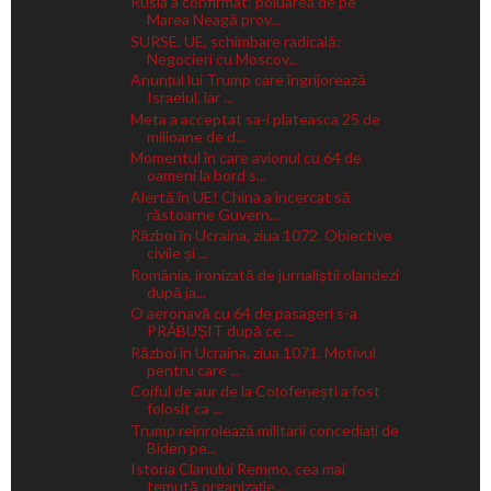
Rusia a confirmat: poluarea de pe
Marea Neagă prov...
SURSE. UE, schimbare radicală:
Negocieri cu Moscov...
Anunțul lui Trump care îngrijorează
Israelul, iar ...
Meta a acceptat sa-i plateasca 25 de
milioane de d...
Momentul în care avionul cu 64 de
oameni la bord s...
Alertă în UE! China a încercat să
răstoarne Guvern...
Război în Ucraina, ziua 1072. Obiective
civile și ...
România, ironizată de jurnaliștii olandezi
după ja...
O aeronavă cu 64 de pasageri s-a
PRĂBUȘIT după ce ...
Război în Ucraina, ziua 1071. Motivul
pentru care ...
Coiful de aur de la Coțofenești a fost
folosit ca ...
Trump reînrolează militarii concediați de
Biden pe...
Istoria Clanului Remmo, cea mai
temută organizație...