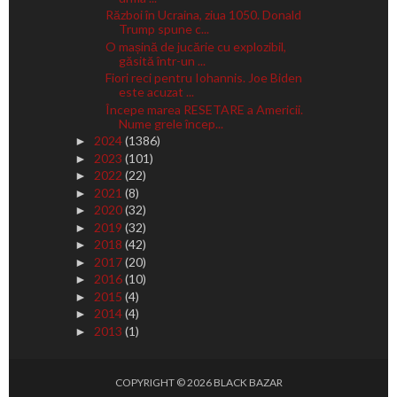
Război în Ucraina, ziua 1050. Donald
Trump spune c...
O mașină de jucărie cu explozibil,
găsită într-un ...
Fiori reci pentru Iohannis. Joe Biden
este acuzat ...
Începe marea RESETARE a Americii.
Nume grele încep...
2024
(1386)
►
2023
(101)
►
2022
(22)
►
2021
(8)
►
2020
(32)
►
2019
(32)
►
2018
(42)
►
2017
(20)
►
2016
(10)
►
2015
(4)
►
2014
(4)
►
2013
(1)
►
COPYRIGHT ©
2026
BLACK BAZAR