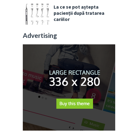
La ce se pot aștepta
pacienții după tratarea
cariilor
Advertising