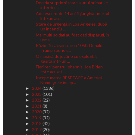
Decizia surprinzătoare a unui primar: le
interzice...
Adolescent de 14 ani, înjunghiat mortal
într-un au...
Stare de urgență în Los Angeles, după
un incendiu ...
Mai mulți soldați au fost dați dispăruți, în
urma ...
Război în Ucraina, ziua 1050. Donald
Trump spune c...
O mașină de jucărie cu explozibil,
găsită într-un ...
Fiori reci pentru Iohannis. Joe Biden
este acuzat ...
Începe marea RESETARE a Americii.
Nume grele încep...
2024
(1386)
►
2023
(101)
►
2022
(22)
►
2021
(8)
►
2020
(32)
►
2019
(32)
►
2018
(42)
►
2017
(20)
►