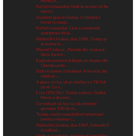
întrecut ...
Furtul trezaurului. Hoții, la un pas să fie
identi...
Incident grav în Serbia. O tânără a
intrat cu mași...
Furtul tezaurului. Cine a comandat
spargerea de la...
Război în Ucraina, ziua 1068. Trump și-
ar putea în...
Marcel Ciolacu: „Piesele din tezaurul
dacic furate...
Explozie puternică lângă un muzeu din
Olanda unde ...
Doliu în lumea fotbalului: A încetat din
viață un ...
A ajuns un lux să ai telefon cu TikTok
pe el. Cu c...
Este OFICIAL! Trump a decis: Golful
Mexic a deveni...
Ce trebuie să faci ca să primești
aproape 100 de m...
Trump caută cumpărători americani
pentru rețeaua c...
Război în Ucraina, ziua 1067. Zelenski îl
acuză pe...
Unde s-a angajat „prietenul” românilor,