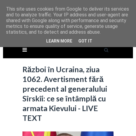
This site uses cookies from Google to deliver its services
and to analyze traffic. Your IP address and user-agent are
shared with Google along with performance and security
metrics to ensure quality of service, generate usage
statistics, and to detect and address abuse.
LEARN MORE
GOT IT
Război în Ucraina, ziua
1062. Avertisment fără
precedent al generalului
Sîrskîi: ce se întâmplă cu
armata Kievului - LIVE
TEXT