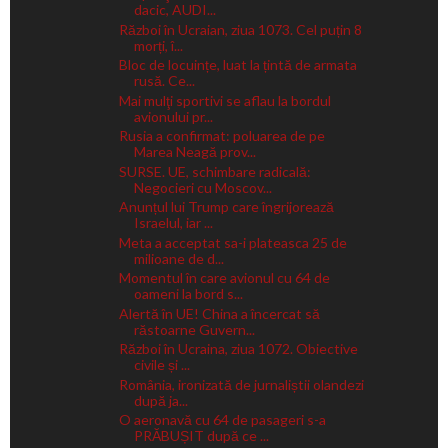
dacic, AUDI...
Război în Ucraian, ziua 1073. Cel puțin 8
morți, î...
Bloc de locuințe, luat la țintă de armata
rusă. Ce...
Mai mulţi sportivi se aflau la bordul
avionului pr...
Rusia a confirmat: poluarea de pe
Marea Neagă prov...
SURSE. UE, schimbare radicală:
Negocieri cu Moscov...
Anunțul lui Trump care îngrijorează
Israelul, iar ...
Meta a acceptat sa-i plateasca 25 de
milioane de d...
Momentul în care avionul cu 64 de
oameni la bord s...
Alertă în UE! China a încercat să
răstoarne Guvern...
Război în Ucraina, ziua 1072. Obiective
civile și ...
România, ironizată de jurnaliștii olandezi
după ja...
O aeronavă cu 64 de pasageri s-a
PRĂBUȘIT după ce ...