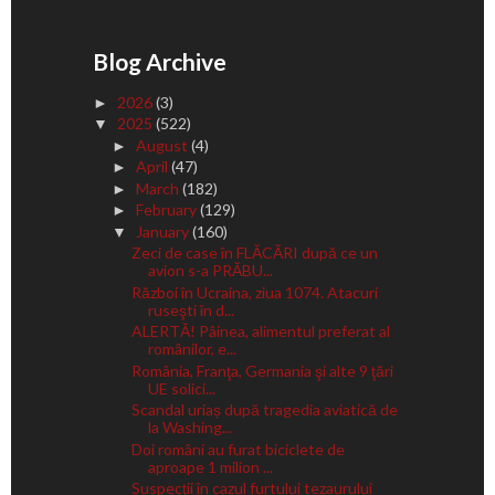
Blog Archive
2026
(3)
►
2025
(522)
▼
August
(4)
►
April
(47)
►
March
(182)
►
February
(129)
►
January
(160)
▼
Zeci de case în FLĂCĂRI după ce un
avion s-a PRĂBU...
Război în Ucraina, ziua 1074. Atacuri
ruseşti în d...
ALERTĂ! Pâinea, alimentul preferat al
românilor, e...
România, Franţa, Germania şi alte 9 ţări
UE solici...
Scandal uriaș după tragedia aviatică de
la Washing...
Doi români au furat biciclete de
aproape 1 milion ...
Suspecţii în cazul furtului tezaurului