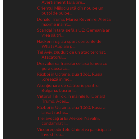
Avertisment fără pre...
Orientul Mijlociu stă din nou pe un
butoi de pulbe...
Donald Trump, Marea Revenire. Alertă
maximă înaint...
Scandal în țara-șefă a UE: Germania ar
vrea să tri...
Hackerii ruși au spart conturile de
WhatsApp ale p...
Tel Aviv, zguduit de un atac terorist.
Atacatorul,...
Dezvăluirea Iranului ce lasă lumea cu
gura căscată...
Război în Ucraina, ziua 1061. Rusia
„creează în mo...
Atenționare de călătorie pentru
Bulgaria: Lucrăril...
Viitorul TikTok, în mâinile lui Donald
Trump. Aces...
Război în Ucraina, ziua 1060. Rusia a
lansat rache...
Trei avocați ai lui Aleksei Navalnîi,
condamnați l...
Vicepreședintele Chinei va participa la
învestirea...