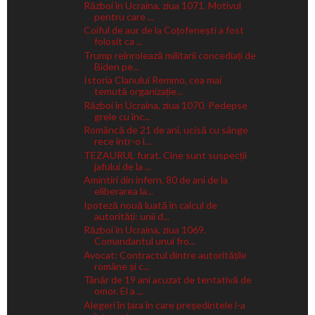
Război în Ucraina, ziua 1071. Motivul
pentru care ...
Coiful de aur de la Coțofenești a fost
folosit ca ...
Trump reînrolează militarii concediați de
Biden pe...
Istoria Clanului Remmo, cea mai
temută organizație...
Război în Ucraina, ziua 1070. Pedepse
grele cu înc...
Româncă de 21 de ani, ucisă cu sânge
rece într-o l...
TEZAURUL furat. Cine sunt suspecții
jafului de la ...
Amintiri din infern. 80 de ani de la
eliberarea la...
Ipoteză nouă luată în calcul de
autorități: unii d...
Război în Ucraina, ziua 1069.
Comandantul unui fro...
Avocat: Contractul dintre autoritățile
române și c...
Tânăr de 19 ani acuzat de tentativă de
omor. El a ...
Alegeri în țara în care președintele l-a