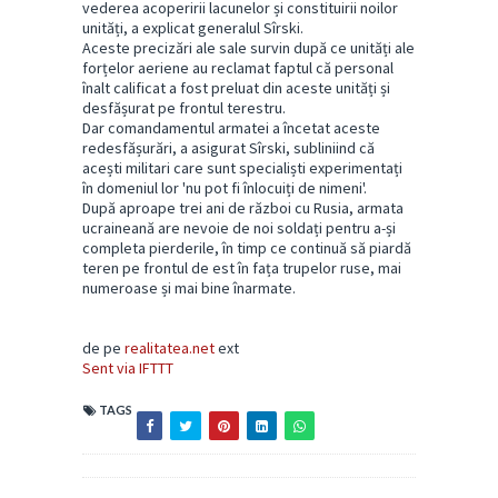
vederea acoperirii lacunelor și constituirii noilor
unități, a explicat generalul Sîrski.
Aceste precizări ale sale survin după ce unități ale
forțelor aeriene au reclamat faptul că personal
înalt calificat a fost preluat din aceste unități și
desfășurat pe frontul terestru.
Dar comandamentul armatei a încetat aceste
redesfășurări, a asigurat Sîrski, subliniind că
acești militari care sunt specialiști experimentați
în domeniul lor 'nu pot fi înlocuiți de nimeni'.
După aproape trei ani de război cu Rusia, armata
ucraineană are nevoie de noi soldați pentru a-și
completa pierderile, în timp ce continuă să piardă
teren pe frontul de est în fața trupelor ruse, mai
numeroase și mai bine înarmate.
de pe
realitatea.net
ext
Sent via IFTTT
TAGS