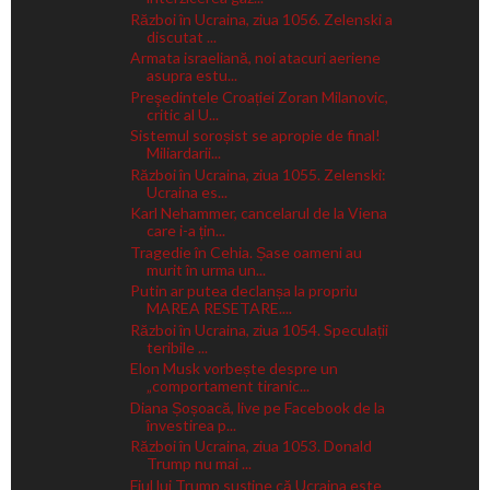
Război în Ucraina, ziua 1056. Zelenski a
discutat ...
Armata israeliană, noi atacuri aeriene
asupra estu...
Preşedintele Croației Zoran Milanovic,
critic al U...
Sistemul soroșist se apropie de final!
Miliardarii...
Război în Ucraina, ziua 1055. Zelenski:
Ucraina es...
Karl Nehammer, cancelarul de la Viena
care i-a țin...
Tragedie în Cehia. Șase oameni au
murit în urma un...
Putin ar putea declanșa la propriu
MAREA RESETARE....
Război în Ucraina, ziua 1054. Speculații
teribile ...
Elon Musk vorbește despre un
„comportament tiranic...
Diana Șoșoacă, live pe Facebook de la
învestirea p...
Război în Ucraina, ziua 1053. Donald
Trump nu mai ...
Fiul lui Trump susține că Ucraina este