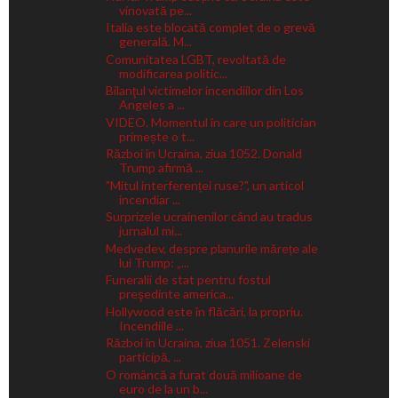
vinovată pe...
Italia este blocată complet de o grevă
generală. M...
Comunitatea LGBT, revoltată de
modificarea politic...
Bilanţul victimelor incendiilor din Los
Angeles a ...
VIDEO. Momentul în care un politician
primește o t...
Război în Ucraina, ziua 1052. Donald
Trump afirmă ...
"Mitul interferenței ruse?", un articol
incendiar ...
Surprizele ucrainenilor când au tradus
jurnalul mi...
Medvedev, despre planurile mărețe ale
lui Trump: „...
Funeralii de stat pentru fostul
preşedinte america...
Hollywood este în flăcări, la propriu.
Incendiile ...
Război în Ucraina, ziua 1051. Zelenski
participă, ...
O româncă a furat două milioane de
euro de la un b...