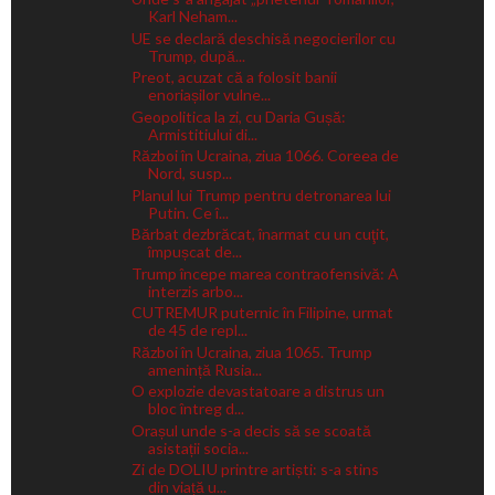
Karl Neham...
UE se declară deschisă negocierilor cu
Trump, după...
Preot, acuzat că a folosit banii
enoriașilor vulne...
Geopolitica la zi, cu Daria Gușă:
Armistitiului di...
Război în Ucraina, ziua 1066. Coreea de
Nord, susp...
Planul lui Trump pentru detronarea lui
Putin. Ce î...
Bărbat dezbrăcat, înarmat cu un cuţit,
împușcat de...
Trump începe marea contraofensivă: A
interzis arbo...
CUTREMUR puternic în Filipine, urmat
de 45 de repl...
Război în Ucraina, ziua 1065. Trump
amenință Rusia...
O explozie devastatoare a distrus un
bloc întreg d...
Orașul unde s-a decis să se scoată
asistații socia...
Zi de DOLIU printre artiști: s-a stins
din viață u...