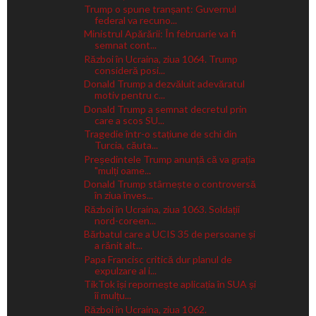
Trump o spune tranșant: Guvernul
federal va recuno...
Ministrul Apărării: În februarie va fi
semnat cont...
Război în Ucraina, ziua 1064. Trump
consideră posi...
Donald Trump a dezvăluit adevăratul
motiv pentru c...
Donald Trump a semnat decretul prin
care a scos SU...
Tragedie într-o stațiune de schi din
Turcia, căuta...
Președintele Trump anunță că va grația
"mulți oame...
Donald Trump stârnește o controversă
în ziua înves...
Război în Ucraina, ziua 1063. Soldații
nord-coreen...
Bărbatul care a UCIS 35 de persoane și
a rănit alt...
Papa Francisc critică dur planul de
expulzare al i...
TikTok își repornește aplicația în SUA și
îi mulțu...
Război în Ucraina, ziua 1062.