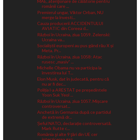
MAE, atenţionare de călătorie pentru
românii care ...
Premierul ungar, Viktor Orban, NU
merge la învesti...
Cauza producerii ACCIDENTULUI
AVIATIC din Coreea d...
Război în Ucraina, ziua 1059. Zelenski:
Ucraina va...
Socialiștii europeni au pus gând rău X și
Meta. Pr...
Război în Ucraina, ziua 1058: Atac
rusesc „masiv” ...
Michelle Obama nu va participa la
învestirea lui T...
Elon Musk, dat în judecată, pentru că
nu ar fi dec...
Poliția l-a ARESTAT pe președintele
Yoon Suk Yeol ...
Război în Ucraina, ziua 1057. Mișcare
controversat...
Anchetă în Germania după ce partidul
de extremă dr...
Șeful NATO, declarație controversată.
Mark Rutte c...
România şi alte 9 ţări din UE cer
interzicerea gaz...