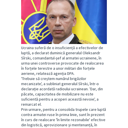
Ucraina suferă de o insuficiență a efectivelor de
luptă, a declarat duminică generalul Oleksandr
Sîrski, comandantul-șef al armatei ucrainene, în
urma unei controverse provocate de realocarea
în forțele terestre a unor militari din forțele
aeriene, relatează agenția DPA.
'Trebuie să creștem numărul brigăzilor
mecanizate', a subliniat generalul Sîrski, într-o
declarație acordată radioului ucrainean. 'Dar, din
păcate, capacitatea de mobilizare nu este
suficientă pentru a acoperi această nevoie', a
remarcat el.
Prin urmare, pentru a consolida trupele care luptă
contra armatei ruse în prima linie, sunt în prezent
în curs de realocare 'în limite rezonabile' efective
din logistică, aprovizionare și mentenanță, în