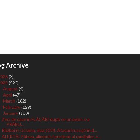
og Archive
2026
(3)
2025
(522)
August
(4)
►
April
(47)
►
March
(182)
►
February
(129)
►
January
(160)
▼
Zeci de case în FLĂCĂRI după ce un avion s-a
PRĂBU...
Război în Ucraina, ziua 1074. Atacuri ruseşti în d...
ALERTĂ! Pâinea, alimentul preferat al românilor, e...