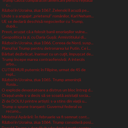
Trump caută cumpărători americani pentru rețeaua
c...
Război în Ucraina, ziua 1067. Zelenski îl acuză pe...
Unde s-a angajat „prietenul” românilor, Karl Neham...
UE se declară deschisă negocierilor cu Trump,
după...
Preot, acuzat că a folosit banii enoriașilor vulne...
Geopolitica la zi, cu Daria Gușă: Armistitiului di...
Război în Ucraina, ziua 1066. Coreea de Nord, susp...
Planul lui Trump pentru detronarea lui Putin. Ce î...
Bărbat dezbrăcat, înarmat cu un cuţit, împușcat de...
Trump începe marea contraofensivă: A interzis
arbo...
CUTREMUR puternic în Filipine, urmat de 45 de
repl...
Război în Ucraina, ziua 1065. Trump amenință
Rusia...
O explozie devastatoare a distrus un bloc întreg d...
Orașul unde s-a decis să se scoată asistații socia...
Zi de DOLIU printre artiști: s-a stins din viață u...
Trump o spune tranșant: Guvernul federal va
recuno...
Ministrul Apărării: În februarie va fi semnat cont...
Război în Ucraina, ziua 1064. Trump consideră posi...
Donald Trump a dezvăluit adevăratul motiv pentru