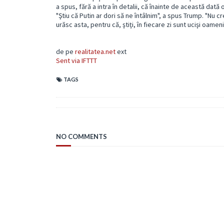
a spus, fără a intra în detalii, că înainte de această dată o
"Ştiu că Putin ar dori să ne întâlnim", a spus Trump. "Nu c
urăsc asta, pentru că, ştiţi, în fiecare zi sunt ucişi oameni 
de pe
realitatea.net
ext
Sent via IFTTT
TAGS
NO COMMENTS