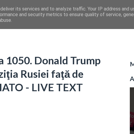
eliver its services and to analyze traffic. Your IP address and 
ormance and security metrics to ensure quality of service, gen
abuse.
ua 1050. Donald Trump
M
iţia Rusiei faţă de
A
 NATO - LIVE TEXT