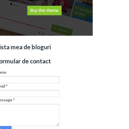
ista mea de bloguri
ormular de contact
ame
ail
*
essage
*