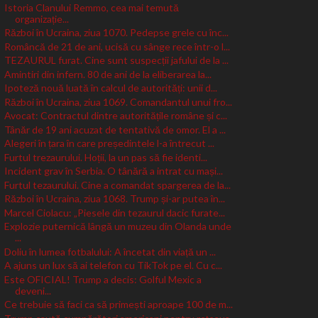
Istoria Clanului Remmo, cea mai temută
organizație...
Război în Ucraina, ziua 1070. Pedepse grele cu înc...
Româncă de 21 de ani, ucisă cu sânge rece într-o l...
TEZAURUL furat. Cine sunt suspecții jafului de la ...
Amintiri din infern. 80 de ani de la eliberarea la...
Ipoteză nouă luată în calcul de autorități: unii d...
Război în Ucraina, ziua 1069. Comandantul unui fro...
Avocat: Contractul dintre autoritățile române și c...
Tânăr de 19 ani acuzat de tentativă de omor. El a ...
Alegeri în țara în care președintele l-a întrecut ...
Furtul trezaurului. Hoții, la un pas să fie identi...
Incident grav în Serbia. O tânără a intrat cu mași...
Furtul tezaurului. Cine a comandat spargerea de la...
Război în Ucraina, ziua 1068. Trump și-ar putea în...
Marcel Ciolacu: „Piesele din tezaurul dacic furate...
Explozie puternică lângă un muzeu din Olanda unde
...
Doliu în lumea fotbalului: A încetat din viață un ...
A ajuns un lux să ai telefon cu TikTok pe el. Cu c...
Este OFICIAL! Trump a decis: Golful Mexic a
deveni...
Ce trebuie să faci ca să primești aproape 100 de m...