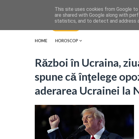
This site uses cookies from Google to d
are shared with Google along with perf
statistics, and to detect and address 
HOME
HOROSCOP
Război în Ucraina, zi
spune că înţelege opoz
aderarea Ucrainei la