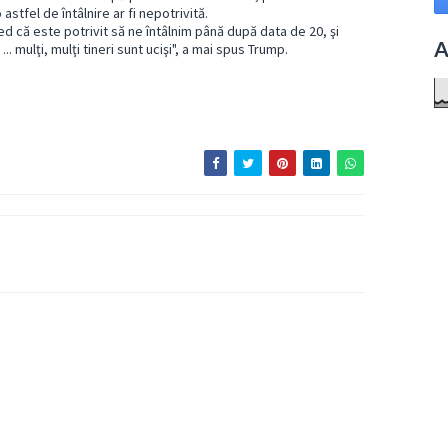
 astfel de întâlnire ar fi nepotrivită.
red că este potrivit să ne întâlnim până după data de 20, şi
A
... mulţi, mulţi tineri sunt ucişi", a mai spus Trump.