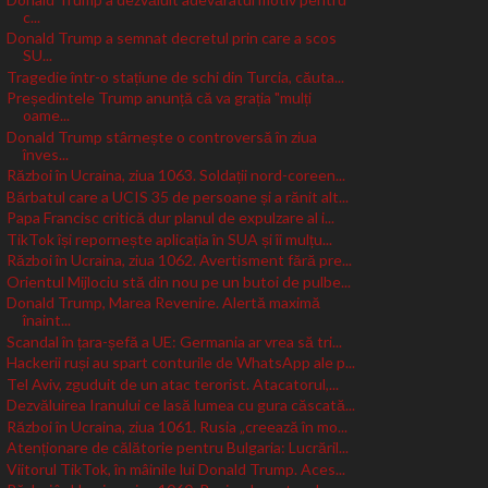
c...
Donald Trump a semnat decretul prin care a scos
SU...
Tragedie într-o stațiune de schi din Turcia, căuta...
Președintele Trump anunță că va grația "mulți
oame...
Donald Trump stârnește o controversă în ziua
înves...
Război în Ucraina, ziua 1063. Soldații nord-coreen...
Bărbatul care a UCIS 35 de persoane și a rănit alt...
Papa Francisc critică dur planul de expulzare al i...
TikTok își repornește aplicația în SUA și îi mulțu...
Război în Ucraina, ziua 1062. Avertisment fără pre...
Orientul Mijlociu stă din nou pe un butoi de pulbe...
Donald Trump, Marea Revenire. Alertă maximă
înaint...
Scandal în țara-șefă a UE: Germania ar vrea să tri...
Hackerii ruși au spart conturile de WhatsApp ale p...
Tel Aviv, zguduit de un atac terorist. Atacatorul,...
Dezvăluirea Iranului ce lasă lumea cu gura căscată...
Război în Ucraina, ziua 1061. Rusia „creează în mo...
Atenționare de călătorie pentru Bulgaria: Lucrăril...
Viitorul TikTok, în mâinile lui Donald Trump. Aces...