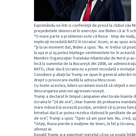
Exprimându-se într-o conferinţă de presă la clubul său Ma
preşedintele democrat în exerciţiu Joe Biden că ar fi sch
"O mare parte a problemei este că Rusia - timp de mulţi, m
implicaţi niciodată NATO în Ucraina'. Acum, ei au spus asta.
"Şi la un moment dat, Biden a spus: 'Nu. Ar trebui să poat
la uşa ei şi aş putea înţelege sentimentele lor în această
Membrii Organizaţiei Tratatului Atlanticului de Nord şi-au
încă la summitul de la Bucureşti din 2008, iar administraţ
NATO, chiar dacă Ucraina nu a primit niciodată o invitaţi
Consilierii şi aliaţii lui Trump se opun în general aderării
drept o provocare inutilă la adresa Moscovei.
Cu toate acestea, liderii ucraineni insistă să obţină o inv
descurajarea unei noi agresiuni ruseşti.
Trump a declarat în timpul campaniei electorale înainte d
Ucraina în "24 de ore", chiar înainte de preluarea mandatul
mare măsură la această poziţie, urmând să-şi preia funcţ
Întrebat dacă ar putea rezolva războiul în jumătate de an
de ore", Trump a spus: "Sper să am şase luni. Nu, cred, sp
"Uitaţi, Rusia pierde o mulţime de tineri, la fel şi Ucraina,
afirmat el.
Donald Trump şi-a exprimat regretul că nu se poate întâln