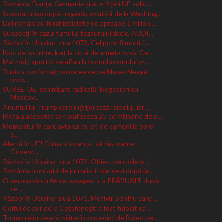
România, Franţa, Germania şi alte 9 ţări UE solici...
Scandal uriaș după tragedia aviatică de la Washing...
Doi români au furat biciclete de aproape 1 milion ...
Suspecţii în cazul furtului tezaurului dacic, AUDI...
Război în Ucraian, ziua 1073. Cel puțin 8 morți, î...
Bloc de locuințe, luat la țintă de armata rusă. Ce...
Mai mulţi sportivi se aflau la bordul avionului pr...
Rusia a confirmat: poluarea de pe Marea Neagă
prov...
SURSE. UE, schimbare radicală: Negocieri cu
Moscov...
Anunțul lui Trump care îngrijorează Israelul, iar ...
Meta a acceptat sa-i plateasca 25 de milioane de d...
Momentul în care avionul cu 64 de oameni la bord
s...
Alertă în UE! China a încercat să răstoarne
Guvern...
Război în Ucraina, ziua 1072. Obiective civile și ...
România, ironizată de jurnaliștii olandezi după ja...
O aeronavă cu 64 de pasageri s-a PRĂBUȘIT după
ce ...
Război în Ucraina, ziua 1071. Motivul pentru care ...
Coiful de aur de la Coțofenești a fost folosit ca ...
Trump reînrolează militarii concediați de Biden pe...