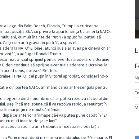
r-a-Lago din Palm Beach, Florida, Trump l-a criticat pe
imbat poziţia SUA cu privire la apartenenţa Ucrainei la NATO.
ulţi ani, cu mult înainte de Putin - a spus: 'Nu puteţi să
 Ca şi cum ar fi gravat în piatră", a spus el.
ă adera la NATO'. Ei bine, atunci Rusia ar avea pe cineva chiar
L
 privinţă", a adăugat Donald Trump.
 exprimat oficial sprijinul pentru eventuala aderare a Ucrainei
F
ia Biden continuă să sprijine eventuala aderare a Ucrainei la
e în acest sens, notează Reuters.
 Ucrainei la NATO, cel puţin în viitorul apropiat, considerând-o
N
itaţie din partea NATO, afirmând că ea ar fi esenţială pentru
Em
e alegerile din 5 noiembrie că ar putea rezolva războiul din
ui. Deşi încă mai spune că îl va rezolva rapid, a renunţat în
M
ia în mai puţin de două săptămâni.
, după ce anterior afirmase că-i va putea pune capăt în "24
er cu mult înainte de şase luni".
 iar acest război nu ar fi trebuit să înceapă niciodată", a
i cu Putin decât după preluarea mandatului, pe 20 ianuarie. El