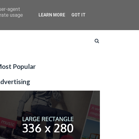
user-agent
erate usage
LEARN MORE
GOT IT
ost Popular
dvertising