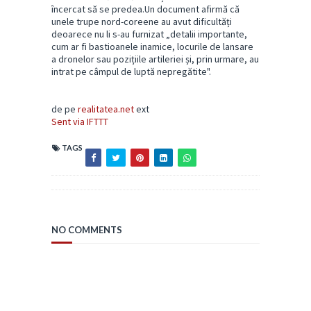
încercat să se predea.Un document afirmă că
unele trupe nord-coreene au avut dificultăți
deoarece nu li s-au furnizat „detalii importante,
cum ar fi bastioanele inamice, locurile de lansare
a dronelor sau pozițiile artileriei și, prin urmare, au
intrat pe câmpul de luptă nepregătite".
de pe
realitatea.net
ext
Sent via IFTTT
TAGS
NO COMMENTS