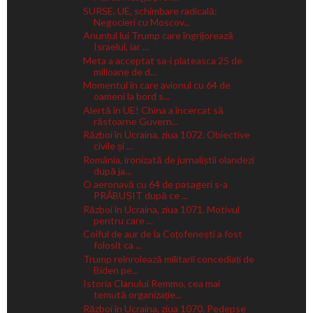
SURSE. UE, schimbare radicală:
Negocieri cu Moscov...
Anunțul lui Trump care îngrijorează
Israelul, iar ...
Meta a acceptat sa-i plateasca 25 de
milioane de d...
Momentul în care avionul cu 64 de
oameni la bord s...
Alertă în UE! China a încercat să
răstoarne Guvern...
Război în Ucraina, ziua 1072. Obiective
civile și ...
România, ironizată de jurnaliștii olandezi
după ja...
O aeronavă cu 64 de pasageri s-a
PRĂBUȘIT după ce ...
Război în Ucraina, ziua 1071. Motivul
pentru care ...
Coiful de aur de la Coțofenești a fost
folosit ca ...
Trump reînrolează militarii concediați de
Biden pe...
Istoria Clanului Remmo, cea mai
temută organizație...
Război în Ucraina, ziua 1070. Pedepse