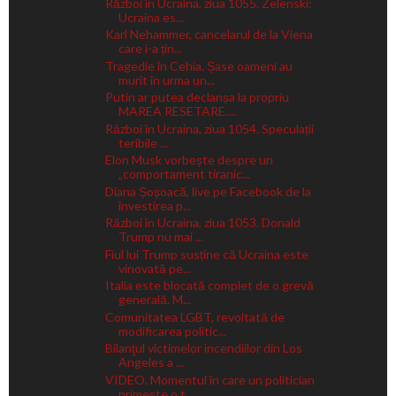
Război în Ucraina, ziua 1055. Zelenski:
Ucraina es...
Karl Nehammer, cancelarul de la Viena
care i-a țin...
Tragedie în Cehia. Șase oameni au
murit în urma un...
Putin ar putea declanșa la propriu
MAREA RESETARE....
Război în Ucraina, ziua 1054. Speculații
teribile ...
Elon Musk vorbește despre un
„comportament tiranic...
Diana Șoșoacă, live pe Facebook de la
învestirea p...
Război în Ucraina, ziua 1053. Donald
Trump nu mai ...
Fiul lui Trump susține că Ucraina este
vinovată pe...
Italia este blocată complet de o grevă
generală. M...
Comunitatea LGBT, revoltată de
modificarea politic...
Bilanţul victimelor incendiilor din Los
Angeles a ...
VIDEO. Momentul în care un politician
primește o t...