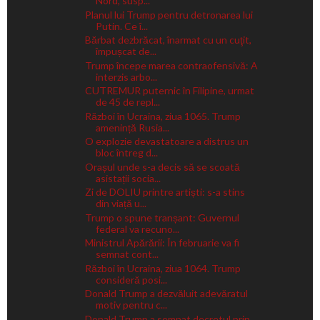
Nord, susp...
Planul lui Trump pentru detronarea lui
Putin. Ce î...
Bărbat dezbrăcat, înarmat cu un cuţit,
împușcat de...
Trump începe marea contraofensivă: A
interzis arbo...
CUTREMUR puternic în Filipine, urmat
de 45 de repl...
Război în Ucraina, ziua 1065. Trump
amenință Rusia...
O explozie devastatoare a distrus un
bloc întreg d...
Orașul unde s-a decis să se scoată
asistații socia...
Zi de DOLIU printre artiști: s-a stins
din viață u...
Trump o spune tranșant: Guvernul
federal va recuno...
Ministrul Apărării: În februarie va fi
semnat cont...
Război în Ucraina, ziua 1064. Trump
consideră posi...
Donald Trump a dezvăluit adevăratul
motiv pentru c...
Donald Trump a semnat decretul prin