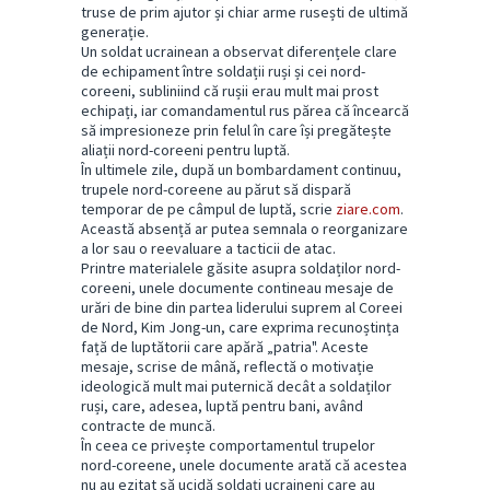
truse de prim ajutor și chiar arme rusești de ultimă
generație.
Un soldat ucrainean a observat diferențele clare
de echipament între soldații ruși și cei nord-
coreeni, subliniind că rușii erau mult mai prost
echipați, iar comandamentul rus părea că încearcă
să impresioneze prin felul în care își pregătește
aliații nord-coreeni pentru luptă.
În ultimele zile, după un bombardament continuu,
trupele nord-coreene au părut să dispară
temporar de pe câmpul de luptă, scrie
ziare.com
.
Această absență ar putea semnala o reorganizare
a lor sau o reevaluare a tacticii de atac.
Printre materialele găsite asupra soldaților nord-
coreeni, unele documente contineau mesaje de
urări de bine din partea liderului suprem al Coreei
de Nord, Kim Jong-un, care exprima recunoștința
față de luptătorii care apără „patria". Aceste
mesaje, scrise de mână, reflectă o motivație
ideologică mult mai puternică decât a soldaților
ruși, care, adesea, luptă pentru bani, având
contracte de muncă.
În ceea ce privește comportamentul trupelor
nord-coreene, unele documente arată că acestea
nu au ezitat să ucidă soldați ucraineni care au