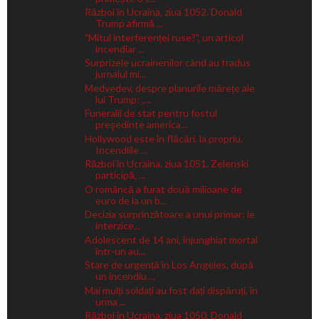
Război în Ucraina, ziua 1052. Donald
Trump afirmă ...
"Mitul interferenței ruse?", un articol
incendiar ...
Surprizele ucrainenilor când au tradus
jurnalul mi...
Medvedev, despre planurile mărețe ale
lui Trump: „...
Funeralii de stat pentru fostul
preşedinte america...
Hollywood este în flăcări, la propriu.
Incendiile ...
Război în Ucraina, ziua 1051. Zelenski
participă, ...
O româncă a furat două milioane de
euro de la un b...
Decizia surprinzătoare a unui primar: le
interzice...
Adolescent de 14 ani, înjunghiat mortal
într-un au...
Stare de urgență în Los Angeles, după
un incendiu ...
Mai mulți soldați au fost dați dispăruți, în
urma ...
Război în Ucraina, ziua 1050. Donald