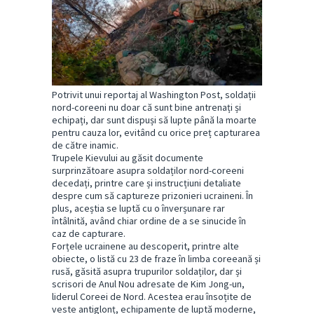
Potrivit unui reportaj al Washington Post, soldații
nord-coreeni nu doar că sunt bine antrenați și
echipați, dar sunt dispuși să lupte până la moarte
pentru cauza lor, evitând cu orice preț capturarea
de către inamic.
Trupele Kievului au găsit documente
surprinzătoare asupra soldaților nord-coreeni
decedați, printre care și instrucțiuni detaliate
despre cum să captureze prizonieri ucraineni. În
plus, aceștia se luptă cu o înverșunare rar
întâlnită, având chiar ordine de a se sinucide în
caz de capturare.
Forțele ucrainene au descoperit, printre alte
obiecte, o listă cu 23 de fraze în limba coreeană și
rusă, găsită asupra trupurilor soldaților, dar și
scrisori de Anul Nou adresate de Kim Jong-un,
liderul Coreei de Nord. Acestea erau însoțite de
veste antiglonț, echipamente de luptă moderne,