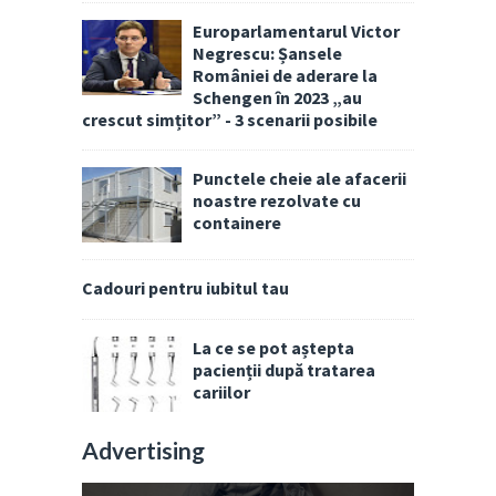
Europarlamentarul Victor
Negrescu: Șansele
României de aderare la
Schengen în 2023 „au
crescut simțitor” - 3 scenarii posibile
Punctele cheie ale afacerii
noastre rezolvate cu
containere
Cadouri pentru iubitul tau
La ce se pot aștepta
pacienții după tratarea
cariilor
Advertising