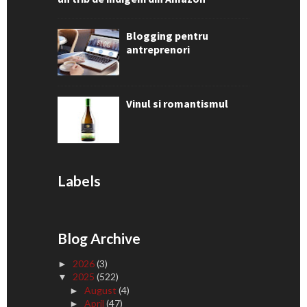
Blogging pentru
antreprenori
Vinul si romantismul
Labels
Blog Archive
2026
(3)
►
2025
(522)
▼
August
(4)
►
April
(47)
►