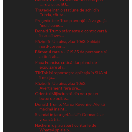
care a scos SU...
Tragedie într-o stațiune de schi din
Turcia, căuta...
Președintele Trump anunță că va grația
"mulți oame...
Donald Trump stârnește o controversă
în ziua înves...
Război în Ucraina, ziua 1063. Soldații
nord-coreen...
Bărbatul care a UCIS 35 de persoane și
a rănit alt...
Papa Francisc critică dur planul de
expulzare al i...
TikTok își repornește aplicația în SUA și
îi mulțu...
Război în Ucraina, ziua 1062.
Avertisment fără pre...
Orientul Mijlociu stă din nou pe un
butoi de pulbe...
Donald Trump, Marea Revenire. Alertă
maximă înaint...
Scandal în țara-șefă a UE: Germania ar
vrea să tri...
Hackerii ruși au spart conturile de
WhatsApp ale p...