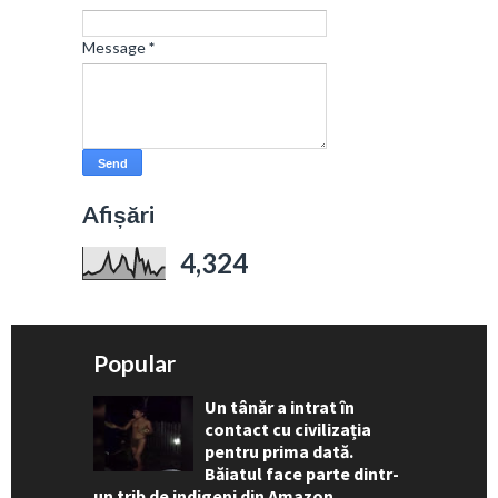
Message
*
Afișări
4,324
Popular
Un tânăr a intrat în
contact cu civilizația
pentru prima dată.
Băiatul face parte dintr-
un trib de indigeni din Amazon