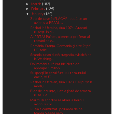
March
(182)
►
February
(129)
►
January
(160)
▼
Zeci de case în FLĂCĂRI după ce un
avion s-a PRĂBU...
Război în Ucraina, ziua 1074. Atacuri
ruseşti în d...
ALERTĂ! Pâinea, alimentul preferat al
românilor, e...
România, Franţa, Germania şi alte 9 ţări
UE solici...
Scandal uriaș după tragedia aviatică de
la Washing...
Doi români au furat biciclete de
aproape 1 milion ...
Suspecţii în cazul furtului tezaurului
dacic, AUDI...
Război în Ucraian, ziua 1073. Cel puțin 8
morți, î...
Bloc de locuințe, luat la țintă de armata
rusă. Ce...
Mai mulţi sportivi se aflau la bordul
avionului pr...
Rusia a confirmat: poluarea de pe
Marea Neagă prov...