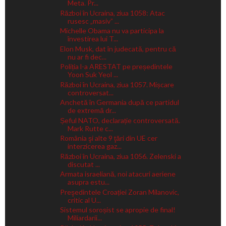
Meta. Pr...
Război în Ucraina, ziua 1058: Atac
rusesc „masiv” ...
Michelle Obama nu va participa la
învestirea lui T...
Elon Musk, dat în judecată, pentru că
nu ar fi dec...
Poliția l-a ARESTAT pe președintele
Yoon Suk Yeol ...
Război în Ucraina, ziua 1057. Mișcare
controversat...
Anchetă în Germania după ce partidul
de extremă dr...
Șeful NATO, declarație controversată.
Mark Rutte c...
România şi alte 9 ţări din UE cer
interzicerea gaz...
Război în Ucraina, ziua 1056. Zelenski a
discutat ...
Armata israeliană, noi atacuri aeriene
asupra estu...
Preşedintele Croației Zoran Milanovic,
critic al U...
Sistemul soroșist se apropie de final!
Miliardarii...