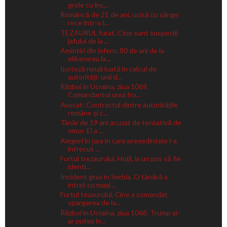
grele cu înc...
Româncă de 21 de ani, ucisă cu sânge
rece într-o l...
TEZAURUL furat. Cine sunt suspecții
jafului de la ...
Amintiri din infern. 80 de ani de la
eliberarea la...
Ipoteză nouă luată în calcul de
autorități: unii d...
Război în Ucraina, ziua 1069.
Comandantul unui fro...
Avocat: Contractul dintre autoritățile
române și c...
Tânăr de 19 ani acuzat de tentativă de
omor. El a ...
Alegeri în țara în care președintele l-a
întrecut ...
Furtul trezaurului. Hoții, la un pas să fie
identi...
Incident grav în Serbia. O tânără a
intrat cu mași...
Furtul tezaurului. Cine a comandat
spargerea de la...
Război în Ucraina, ziua 1068. Trump și-
ar putea în...