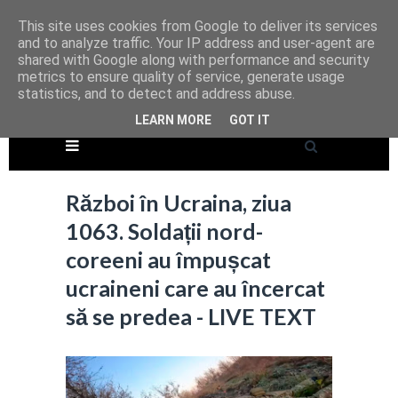
This site uses cookies from Google to deliver its services
and to analyze traffic. Your IP address and user-agent are
shared with Google along with performance and security
metrics to ensure quality of service, generate usage
statistics, and to detect and address abuse.
LEARN MORE
GOT IT
Război în Ucraina, ziua
1063. Soldații nord-
coreeni au împușcat
ucraineni care au încercat
să se predea - LIVE TEXT