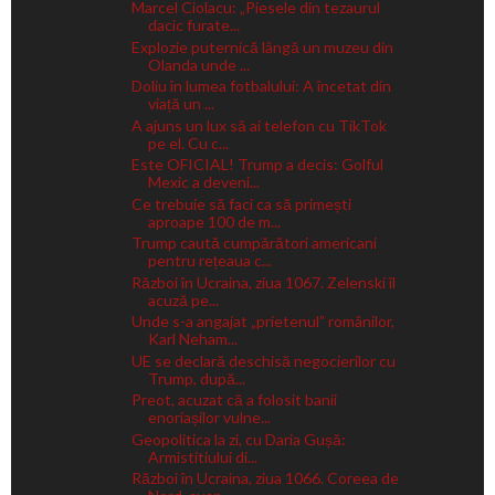
Marcel Ciolacu: „Piesele din tezaurul
dacic furate...
Explozie puternică lângă un muzeu din
Olanda unde ...
Doliu în lumea fotbalului: A încetat din
viață un ...
A ajuns un lux să ai telefon cu TikTok
pe el. Cu c...
Este OFICIAL! Trump a decis: Golful
Mexic a deveni...
Ce trebuie să faci ca să primești
aproape 100 de m...
Trump caută cumpărători americani
pentru rețeaua c...
Război în Ucraina, ziua 1067. Zelenski îl
acuză pe...
Unde s-a angajat „prietenul” românilor,
Karl Neham...
UE se declară deschisă negocierilor cu
Trump, după...
Preot, acuzat că a folosit banii
enoriașilor vulne...
Geopolitica la zi, cu Daria Gușă:
Armistitiului di...
Război în Ucraina, ziua 1066. Coreea de