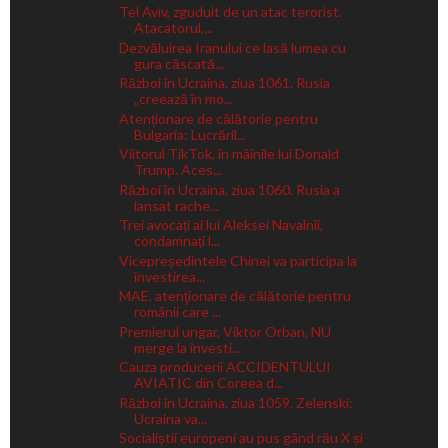
Tel Aviv, zguduit de un atac terorist.
Atacatorul,...
Dezvăluirea Iranului ce lasă lumea cu
gura căscată...
Război în Ucraina, ziua 1061. Rusia
„creează în mo...
Atenționare de călătorie pentru
Bulgaria: Lucrăril...
Viitorul TikTok, în mâinile lui Donald
Trump. Aces...
Război în Ucraina, ziua 1060. Rusia a
lansat rache...
Trei avocați ai lui Aleksei Navalnîi,
condamnați l...
Vicepreședintele Chinei va participa la
învestirea...
MAE, atenţionare de călătorie pentru
românii care ...
Premierul ungar, Viktor Orban, NU
merge la învesti...
Cauza producerii ACCIDENTULUI
AVIATIC din Coreea d...
Război în Ucraina, ziua 1059. Zelenski:
Ucraina va...
Socialiștii europeni au pus gând rău X și