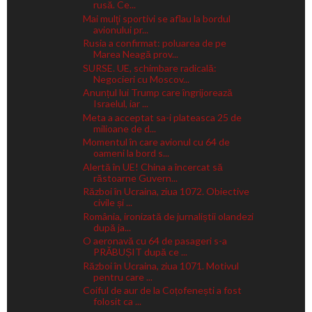
rusă. Ce...
Mai mulţi sportivi se aflau la bordul
avionului pr...
Rusia a confirmat: poluarea de pe
Marea Neagă prov...
SURSE. UE, schimbare radicală:
Negocieri cu Moscov...
Anunțul lui Trump care îngrijorează
Israelul, iar ...
Meta a acceptat sa-i plateasca 25 de
milioane de d...
Momentul în care avionul cu 64 de
oameni la bord s...
Alertă în UE! China a încercat să
răstoarne Guvern...
Război în Ucraina, ziua 1072. Obiective
civile și ...
România, ironizată de jurnaliștii olandezi
după ja...
O aeronavă cu 64 de pasageri s-a
PRĂBUȘIT după ce ...
Război în Ucraina, ziua 1071. Motivul
pentru care ...
Coiful de aur de la Coțofenești a fost
folosit ca ...