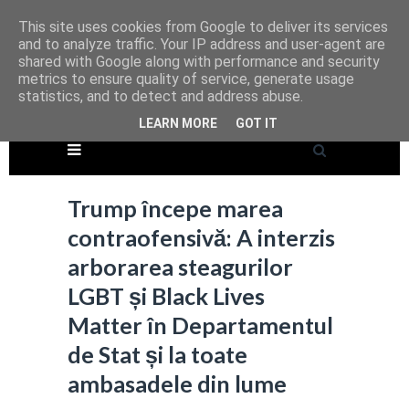
This site uses cookies from Google to deliver its services
and to analyze traffic. Your IP address and user-agent are
shared with Google along with performance and security
metrics to ensure quality of service, generate usage
statistics, and to detect and address abuse.
LEARN MORE
GOT IT
Trump începe marea
contraofensivă: A interzis
arborarea steagurilor
LGBT și Black Lives
Matter în Departamentul
de Stat și la toate
ambasadele din lume