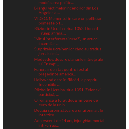
modificarea politic...
Bilanţul victimelor incendiilor din Los
Angeles a ...
VIDEO. Momentul în care un politician
primește o t...
Război în Ucraina, ziua 1052. Donald
Trump afirmă ...
"Mitul interferenței ruse?", un articol
incendiar ...
Surprizele ucrainenilor când au tradus
jurnalul mi...
Medvedev, despre planurile mărețe ale
lui Trump: „...
Funeralii de stat pentru fostul
preşedinte america...
Hollywood este în flăcări, la propriu.
Incendiile ...
Război în Ucraina, ziua 1051. Zelenski
participă, ...
O româncă a furat două milioane de
euro de la un b...
Decizia surprinzătoare a unui primar: le
interzice...
Adolescent de 14 ani, înjunghiat mortal
într-un au...