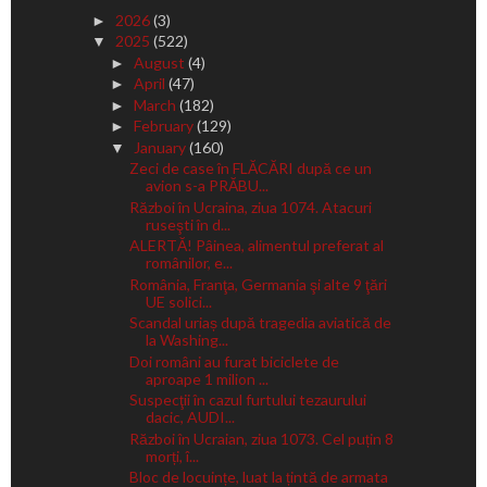
2026
(3)
►
2025
(522)
▼
August
(4)
►
April
(47)
►
March
(182)
►
February
(129)
►
January
(160)
▼
Zeci de case în FLĂCĂRI după ce un
avion s-a PRĂBU...
Război în Ucraina, ziua 1074. Atacuri
ruseşti în d...
ALERTĂ! Pâinea, alimentul preferat al
românilor, e...
România, Franţa, Germania şi alte 9 ţări
UE solici...
Scandal uriaș după tragedia aviatică de
la Washing...
Doi români au furat biciclete de
aproape 1 milion ...
Suspecţii în cazul furtului tezaurului
dacic, AUDI...
Război în Ucraian, ziua 1073. Cel puțin 8
morți, î...
Bloc de locuințe, luat la țintă de armata