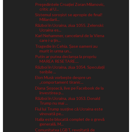
Preşedintele Croației Zoran Milanovic,
critic al U...
Sistemul soroșist se apropie de final!
Miliardarii...
Război în Ucraina, ziua 1055. Zelenski:
Ucraina es...
Karl Nehammer, cancelarul de la Viena
care i-a țin...
Tragedie în Cehia. Șase oameni au
murit în urma un...
Putin ar putea declanșa la propriu
MAREA RESETARE....
Război în Ucraina, ziua 1054. Speculații
teribile ...
Elon Musk vorbește despre un
„comportament tiranic...
Diana Șoșoacă, live pe Facebook de la
învestirea p...
Război în Ucraina, ziua 1053. Donald
Trump nu mai ...
Fiul lui Trump susține că Ucraina este
vinovată pe...
Italia este blocată complet de o grevă
generală. M...
Comunitatea LGBT, revoltată de