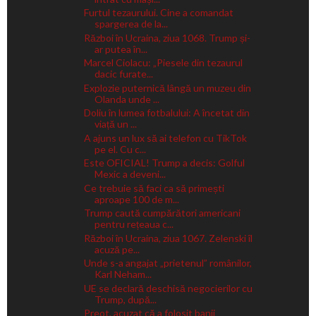
Furtul tezaurului. Cine a comandat
spargerea de la...
Război în Ucraina, ziua 1068. Trump și-
ar putea în...
Marcel Ciolacu: „Piesele din tezaurul
dacic furate...
Explozie puternică lângă un muzeu din
Olanda unde ...
Doliu în lumea fotbalului: A încetat din
viață un ...
A ajuns un lux să ai telefon cu TikTok
pe el. Cu c...
Este OFICIAL! Trump a decis: Golful
Mexic a deveni...
Ce trebuie să faci ca să primești
aproape 100 de m...
Trump caută cumpărători americani
pentru rețeaua c...
Război în Ucraina, ziua 1067. Zelenski îl
acuză pe...
Unde s-a angajat „prietenul” românilor,
Karl Neham...
UE se declară deschisă negocierilor cu
Trump, după...
Preot, acuzat că a folosit banii