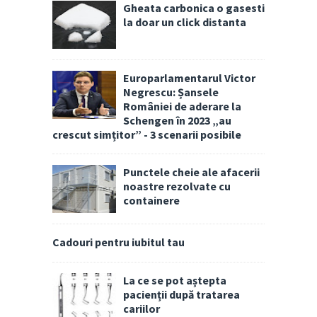
Gheata carbonica o gasesti
la doar un click distanta
Europarlamentarul Victor
Negrescu: Șansele
României de aderare la
Schengen în 2023 „au
crescut simțitor” - 3 scenarii posibile
Punctele cheie ale afacerii
noastre rezolvate cu
containere
Cadouri pentru iubitul tau
La ce se pot aștepta
pacienții după tratarea
cariilor