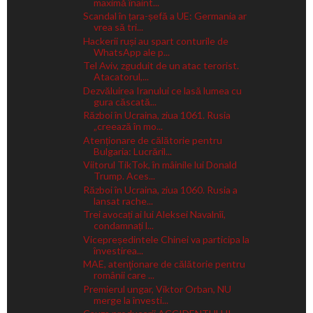
maximă înaint...
Scandal în țara-șefă a UE: Germania ar
vrea să tri...
Hackerii ruși au spart conturile de
WhatsApp ale p...
Tel Aviv, zguduit de un atac terorist.
Atacatorul,...
Dezvăluirea Iranului ce lasă lumea cu
gura căscată...
Război în Ucraina, ziua 1061. Rusia
„creează în mo...
Atenționare de călătorie pentru
Bulgaria: Lucrăril...
Viitorul TikTok, în mâinile lui Donald
Trump. Aces...
Război în Ucraina, ziua 1060. Rusia a
lansat rache...
Trei avocați ai lui Aleksei Navalnîi,
condamnați l...
Vicepreședintele Chinei va participa la
învestirea...
MAE, atenţionare de călătorie pentru
românii care ...
Premierul ungar, Viktor Orban, NU
merge la învesti...