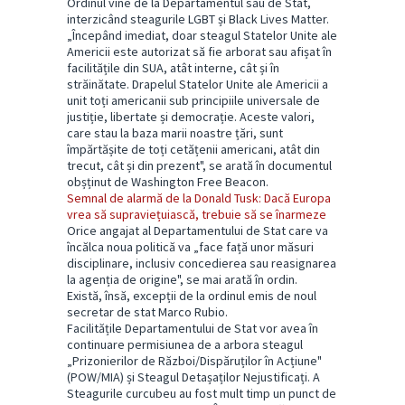
Ordinul vine de la Departamentul său de Stat,
interzicând steagurile LGBT și Black Lives Matter.
„Începând imediat, doar steagul Statelor Unite ale
Americii este autorizat să fie arborat sau afișat în
facilitățile din SUA, atât interne, cât și în
străinătate. Drapelul Statelor Unite ale Americii a
unit toți americanii sub principiile universale de
justiție, libertate și democrație. Aceste valori,
care stau la baza marii noastre țări, sunt
împărtășite de toți cetățenii americani, atât din
trecut, cât și din prezent", se arată în documentul
obșținut de Washington Free Beacon.
Semnal de alarmă de la Donald Tusk: Dacă Europa
vrea să supraviețuiască, trebuie să se înarmeze
Orice angajat al Departamentului de Stat care va
încălca noua politică va „face față unor măsuri
disciplinare, inclusiv concedierea sau reasignarea
la agenția de origine", se mai arată în ordin.
Există, însă, excepții de la ordinul emis de noul
secretar de stat Marco Rubio.
Facilitățile Departamentului de Stat vor avea în
continuare permisiunea de a arbora steagul
„Prizonierilor de Război/Dispăruților în Acțiune"
(POW/MIA) și Steagul Detașaților Nejustificați. A
Steagurile curcubeu au fost mult timp un punct de