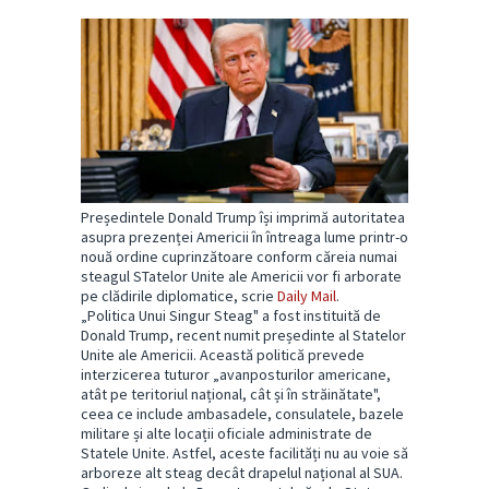
Președintele Donald Trump își imprimă autoritatea
asupra prezenței Americii în întreaga lume printr-o
nouă ordine cuprinzătoare conform căreia numai
steagul STatelor Unite ale Americii vor fi arborate
pe clădirile diplomatice, scrie
Daily Mail
.
„Politica Unui Singur Steag" a fost instituită de
Donald Trump, recent numit președinte al Statelor
Unite ale Americii. Această politică prevede
interzicerea tuturor „avanposturilor americane,
atât pe teritoriul național, cât și în străinătate",
ceea ce include ambasadele, consulatele, bazele
militare și alte locații oficiale administrate de
Statele Unite. Astfel, aceste facilități nu au voie să
arboreze alt steag decât drapelul național al SUA.