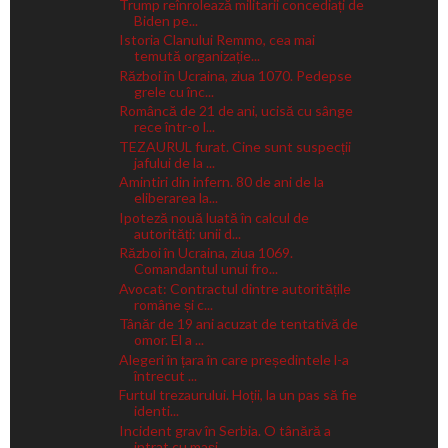
Trump reînrolează militarii concediați de
Biden pe...
Istoria Clanului Remmo, cea mai
temută organizație...
Război în Ucraina, ziua 1070. Pedepse
grele cu înc...
Româncă de 21 de ani, ucisă cu sânge
rece într-o l...
TEZAURUL furat. Cine sunt suspecții
jafului de la ...
Amintiri din infern. 80 de ani de la
eliberarea la...
Ipoteză nouă luată în calcul de
autorități: unii d...
Război în Ucraina, ziua 1069.
Comandantul unui fro...
Avocat: Contractul dintre autoritățile
române și c...
Tânăr de 19 ani acuzat de tentativă de
omor. El a ...
Alegeri în țara în care președintele l-a
întrecut ...
Furtul trezaurului. Hoții, la un pas să fie
identi...
Incident grav în Serbia. O tânără a
intrat cu mași...