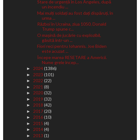
Stare de urgență în Los Angeles, după
un incendiu ...
Mai mulți soldați au fost dați dispăruți, în
urma ...
Război în Ucraina, ziua 1050. Donald
Trump spune c...
O mașină de jucărie cu explozibil,
găsită într-un ...
Fiori reci pentru Iohannis. Joe Biden
este acuzat ...
Începe marea RESETARE a Americii.
Nume grele încep...
2024
(1386)
►
2023
(101)
►
2022
(22)
►
2021
(8)
►
2020
(32)
►
2019
(32)
►
2018
(42)
►
2017
(20)
►
2016
(10)
►
2015
(4)
►
2014
(4)
►
2013
(1)
►