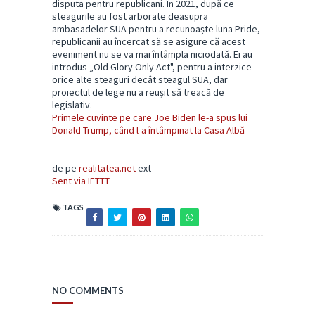
disputa pentru republicani. În 2021, după ce
steagurile au fost arborate deasupra
ambasadelor SUA pentru a recunoaște luna Pride,
republicanii au încercat să se asigure că acest
eveniment nu se va mai întâmpla niciodată. Ei au
introdus „Old Glory Only Act", pentru a interzice
orice alte steaguri decât steagul SUA, dar
proiectul de lege nu a reușit să treacă de
legislativ.
Primele cuvinte pe care Joe Biden le-a spus lui
Donald Trump, când l-a întâmpinat la Casa Albă
de pe
realitatea.net
ext
Sent via IFTTT
TAGS
NO COMMENTS