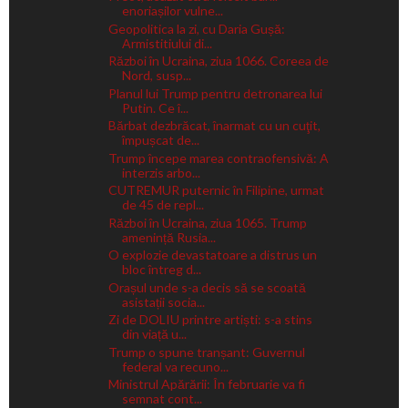
enoriașilor vulne...
Geopolitica la zi, cu Daria Gușă:
Armistitiului di...
Război în Ucraina, ziua 1066. Coreea de
Nord, susp...
Planul lui Trump pentru detronarea lui
Putin. Ce î...
Bărbat dezbrăcat, înarmat cu un cuţit,
împușcat de...
Trump începe marea contraofensivă: A
interzis arbo...
CUTREMUR puternic în Filipine, urmat
de 45 de repl...
Război în Ucraina, ziua 1065. Trump
amenință Rusia...
O explozie devastatoare a distrus un
bloc întreg d...
Orașul unde s-a decis să se scoată
asistații socia...
Zi de DOLIU printre artiști: s-a stins
din viață u...
Trump o spune tranșant: Guvernul
federal va recuno...
Ministrul Apărării: În februarie va fi
semnat cont...