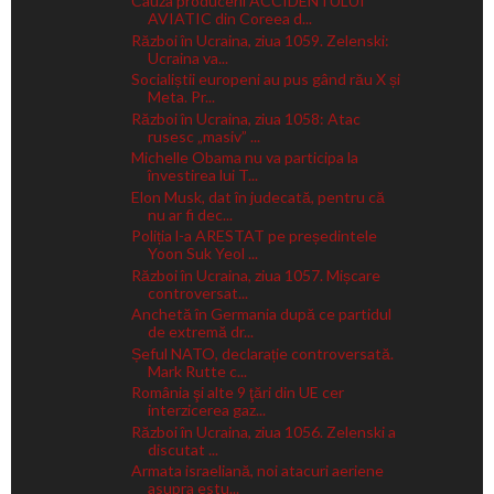
Cauza producerii ACCIDENTULUI
AVIATIC din Coreea d...
Război în Ucraina, ziua 1059. Zelenski:
Ucraina va...
Socialiștii europeni au pus gând rău X și
Meta. Pr...
Război în Ucraina, ziua 1058: Atac
rusesc „masiv” ...
Michelle Obama nu va participa la
învestirea lui T...
Elon Musk, dat în judecată, pentru că
nu ar fi dec...
Poliția l-a ARESTAT pe președintele
Yoon Suk Yeol ...
Război în Ucraina, ziua 1057. Mișcare
controversat...
Anchetă în Germania după ce partidul
de extremă dr...
Șeful NATO, declarație controversată.
Mark Rutte c...
România şi alte 9 ţări din UE cer
interzicerea gaz...
Război în Ucraina, ziua 1056. Zelenski a
discutat ...
Armata israeliană, noi atacuri aeriene
asupra estu...