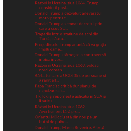
Război în Ucraina, ziua 1064. Trump
consideră posi...
Donald Trump a dezvăluit adevăratul
motiv pentru c...
Donald Trump a semnat decretul prin
care a scos SU...
Tragedie într-o stațiune de schi din
Turcia, căuta...
Președintele Trump anunță că va grația
"mulți oame...
Donald Trump stârnește o controversă
în ziua înves...
Război în Ucraina, ziua 1063. Soldații
nord-coreen...
Bărbatul care a UCIS 35 de persoane și
a rănit alt...
Papa Francisc critică dur planul de
expulzare al i...
TikTok își repornește aplicația în SUA și
îi mulțu...
Război în Ucraina, ziua 1062.
Avertisment fără pre...
Orientul Mijlociu stă din nou pe un
butoi de pulbe...
Donald Trump, Marea Revenire. Alertă