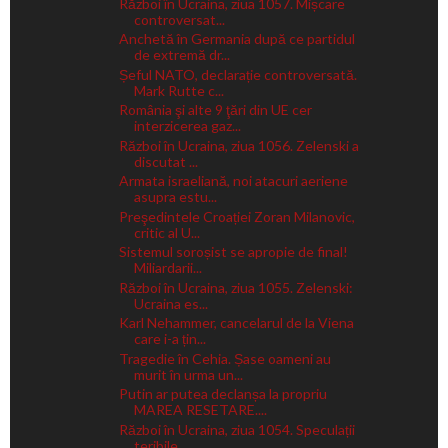
Război în Ucraina, ziua 1057. Mișcare
controversat...
Anchetă în Germania după ce partidul
de extremă dr...
Șeful NATO, declarație controversată.
Mark Rutte c...
România şi alte 9 ţări din UE cer
interzicerea gaz...
Război în Ucraina, ziua 1056. Zelenski a
discutat ...
Armata israeliană, noi atacuri aeriene
asupra estu...
Preşedintele Croației Zoran Milanovic,
critic al U...
Sistemul soroșist se apropie de final!
Miliardarii...
Război în Ucraina, ziua 1055. Zelenski:
Ucraina es...
Karl Nehammer, cancelarul de la Viena
care i-a țin...
Tragedie în Cehia. Șase oameni au
murit în urma un...
Putin ar putea declanșa la propriu
MAREA RESETARE....
Război în Ucraina, ziua 1054. Speculații
teribile ...