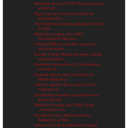
Bărbatul care a UCIS 35 de persoane și
a rănit alt...
Papa Francisc critică dur planul de
expulzare al i...
TikTok își repornește aplicația în SUA și
îi mulțu...
Război în Ucraina, ziua 1062.
Avertisment fără pre...
Orientul Mijlociu stă din nou pe un
butoi de pulbe...
Donald Trump, Marea Revenire. Alertă
maximă înaint...
Scandal în țara-șefă a UE: Germania ar
vrea să tri...
Hackerii ruși au spart conturile de
WhatsApp ale p...
Tel Aviv, zguduit de un atac terorist.
Atacatorul,...
Dezvăluirea Iranului ce lasă lumea cu
gura căscată...
Război în Ucraina, ziua 1061. Rusia
„creează în mo...
Atenționare de călătorie pentru
Bulgaria: Lucrăril...
Viitorul TikTok, în mâinile lui Donald