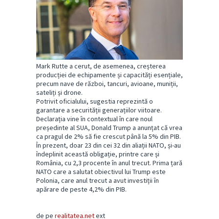
Mark Rutte a cerut, de asemenea, creșterea
producției de echipamente și capacități esențiale,
precum nave de război, tancuri, avioane, muniții,
sateliți și drone.
Potrivit oficialului, sugestia reprezintă o
garantare a securității generațiilor viitoare.
Declarația vine în contextual în care noul
președinte al SUA, Donald Trump a anunțat că vrea
ca pragul de 2% să fie crescut până la 5% din PIB.
În prezent, doar 23 din cei 32 din aliații NATO, și-au
îndeplinit această obligație, printre care și
România, cu 2,3 procente în anul trecut. Prima țară
NATO care a salutat obiectivul lui Trump este
Polonia, care anul trecut a avut investiții în
apărare de peste 4,2% din PIB.
de pe
realitatea.net
ext