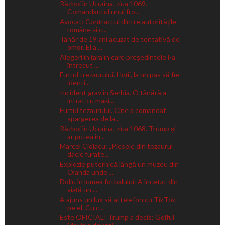
Război în Ucraina, ziua 1069.
Comandantul unui fro...
Avocat: Contractul dintre autoritățile
române și c...
Tânăr de 19 ani acuzat de tentativă de
omor. El a ...
Alegeri în țara în care președintele l-a
întrecut ...
Furtul trezaurului. Hoții, la un pas să fie
identi...
Incident grav în Serbia. O tânără a
intrat cu mași...
Furtul tezaurului. Cine a comandat
spargerea de la...
Război în Ucraina, ziua 1068. Trump și-
ar putea în...
Marcel Ciolacu: „Piesele din tezaurul
dacic furate...
Explozie puternică lângă un muzeu din
Olanda unde ...
Doliu în lumea fotbalului: A încetat din
viață un ...
A ajuns un lux să ai telefon cu TikTok
pe el. Cu c...
Este OFICIAL! Trump a decis: Golful