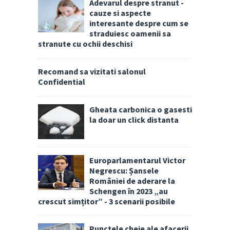
Adevarul despre stranut -
cauze si aspecte
interesante despre cum se
straduiesc oamenii sa
stranute cu ochii deschisi
Recomand sa vizitati salonul
Confidential
Gheata carbonica o gasesti
la doar un click distanta
Europarlamentarul Victor
Negrescu: Șansele
României de aderare la
Schengen în 2023 „au
crescut simțitor” - 3 scenarii posibile
Punctele cheie ale afacerii