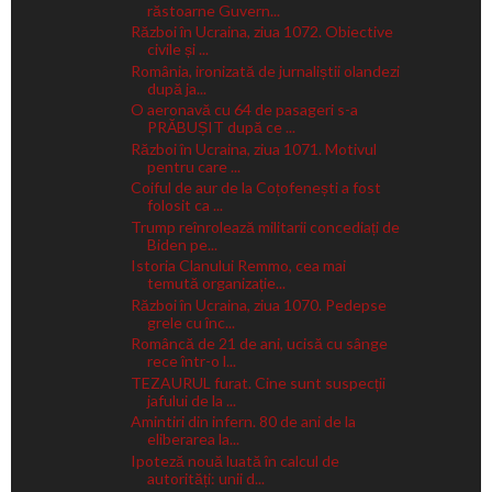
răstoarne Guvern...
Război în Ucraina, ziua 1072. Obiective
civile și ...
România, ironizată de jurnaliștii olandezi
după ja...
O aeronavă cu 64 de pasageri s-a
PRĂBUȘIT după ce ...
Război în Ucraina, ziua 1071. Motivul
pentru care ...
Coiful de aur de la Coțofenești a fost
folosit ca ...
Trump reînrolează militarii concediați de
Biden pe...
Istoria Clanului Remmo, cea mai
temută organizație...
Război în Ucraina, ziua 1070. Pedepse
grele cu înc...
Româncă de 21 de ani, ucisă cu sânge
rece într-o l...
TEZAURUL furat. Cine sunt suspecții
jafului de la ...
Amintiri din infern. 80 de ani de la
eliberarea la...
Ipoteză nouă luată în calcul de
autorități: unii d...