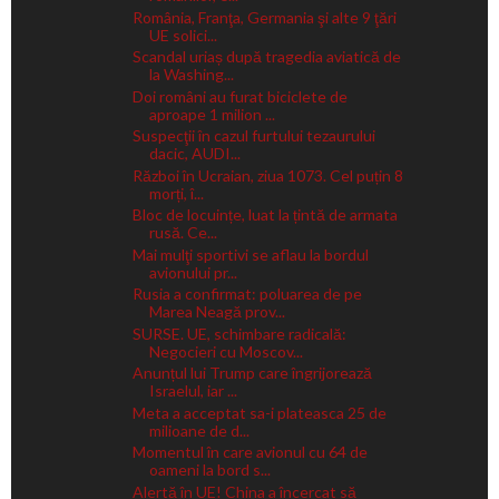
România, Franţa, Germania şi alte 9 ţări
UE solici...
Scandal uriaș după tragedia aviatică de
la Washing...
Doi români au furat biciclete de
aproape 1 milion ...
Suspecţii în cazul furtului tezaurului
dacic, AUDI...
Război în Ucraian, ziua 1073. Cel puțin 8
morți, î...
Bloc de locuințe, luat la țintă de armata
rusă. Ce...
Mai mulţi sportivi se aflau la bordul
avionului pr...
Rusia a confirmat: poluarea de pe
Marea Neagă prov...
SURSE. UE, schimbare radicală:
Negocieri cu Moscov...
Anunțul lui Trump care îngrijorează
Israelul, iar ...
Meta a acceptat sa-i plateasca 25 de
milioane de d...
Momentul în care avionul cu 64 de
oameni la bord s...
Alertă în UE! China a încercat să