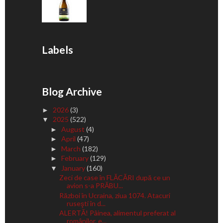
Labels
Blog Archive
2026
(3)
►
2025
(522)
▼
August
(4)
►
April
(47)
►
March
(182)
►
February
(129)
►
January
(160)
▼
Zeci de case în FLĂCĂRI după ce un
avion s-a PRĂBU...
Război în Ucraina, ziua 1074. Atacuri
ruseşti în d...
ALERTĂ! Pâinea, alimentul preferat al
românilor, e...