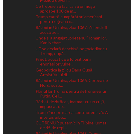
Mexic a deveni...
Ce trebuie să faci ca să primești
aproape 100 de m...
Trump caută cumpărători americani
pentru rețeaua c...
Război în Ucraina, ziua 1067. Zelenski îl
acuză pe...
Unde s-a angajat „prietenul” românilor,
Karl Neham...
UE se declară deschisă negocierilor cu
Trump, după...
Preot, acuzat că a folosit banii
enoriașilor vulne...
Geopolitica la zi, cu Daria Gușă:
Armistitiului di...
Război în Ucraina, ziua 1066. Coreea de
Nord, susp...
Planul lui Trump pentru detronarea lui
Putin. Ce î...
Bărbat dezbrăcat, înarmat cu un cuţit,
împușcat de...
Trump începe marea contraofensivă: A
interzis arbo...
CUTREMUR puternic în Filipine, urmat
de 45 de repl...
Război în Ucraina, ziua 1065. Trump