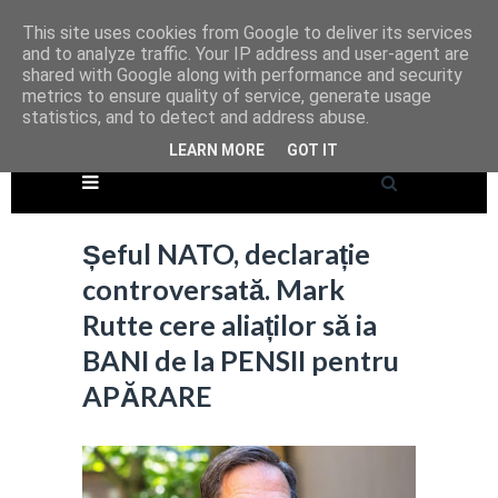
This site uses cookies from Google to deliver its services
and to analyze traffic. Your IP address and user-agent are
shared with Google along with performance and security
metrics to ensure quality of service, generate usage
statistics, and to detect and address abuse.
LEARN MORE
GOT IT
Șeful NATO, declarație
controversată. Mark
Rutte cere aliaților să ia
BANI de la PENSII pentru
APĂRARE