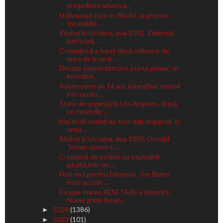
preşedinte america...
Hollywood este în flăcări, la propriu.
Incendiile ...
Război în Ucraina, ziua 1051. Zelenski
participă, ...
O româncă a furat două milioane de
euro de la un b...
Decizia surprinzătoare a unui primar: le
interzice...
Adolescent de 14 ani, înjunghiat mortal
într-un au...
Stare de urgență în Los Angeles, după
un incendiu ...
Mai mulți soldați au fost dați dispăruți, în
urma ...
Război în Ucraina, ziua 1050. Donald
Trump spune c...
O mașină de jucărie cu explozibil,
găsită într-un ...
Fiori reci pentru Iohannis. Joe Biden
este acuzat ...
Începe marea RESETARE a Americii.
Nume grele încep...
2024
(1386)
►
2023
(101)
►