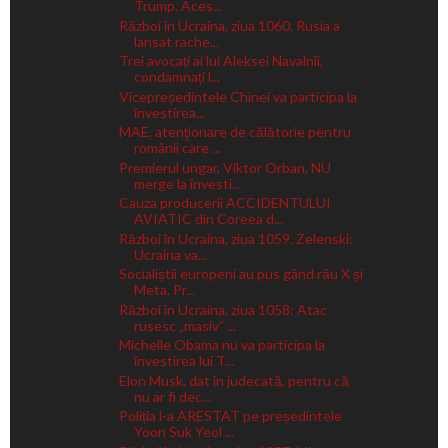
Trump. Aces...
Război în Ucraina, ziua 1060. Rusia a
lansat rache...
Trei avocați ai lui Aleksei Navalnîi,
condamnați l...
Vicepreședintele Chinei va participa la
învestirea...
MAE, atenţionare de călătorie pentru
românii care ...
Premierul ungar, Viktor Orban, NU
merge la învesti...
Cauza producerii ACCIDENTULUI
AVIATIC din Coreea d...
Război în Ucraina, ziua 1059. Zelenski:
Ucraina va...
Socialiștii europeni au pus gând rău X și
Meta. Pr...
Război în Ucraina, ziua 1058: Atac
rusesc „masiv” ...
Michelle Obama nu va participa la
învestirea lui T...
Elon Musk, dat în judecată, pentru că
nu ar fi dec...
Poliția l-a ARESTAT pe președintele
Yoon Suk Yeol ...