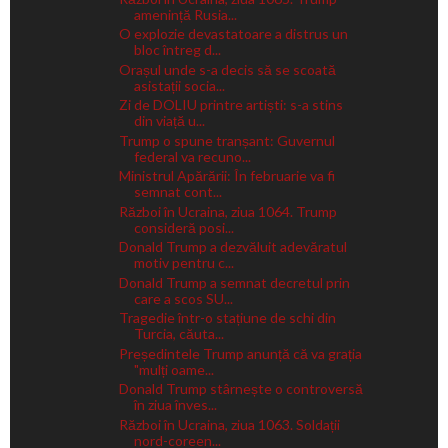
amenință Rusia...
O explozie devastatoare a distrus un
bloc întreg d...
Orașul unde s-a decis să se scoată
asistații socia...
Zi de DOLIU printre artiști: s-a stins
din viață u...
Trump o spune tranșant: Guvernul
federal va recuno...
Ministrul Apărării: În februarie va fi
semnat cont...
Război în Ucraina, ziua 1064. Trump
consideră posi...
Donald Trump a dezvăluit adevăratul
motiv pentru c...
Donald Trump a semnat decretul prin
care a scos SU...
Tragedie într-o stațiune de schi din
Turcia, căuta...
Președintele Trump anunță că va grația
"mulți oame...
Donald Trump stârnește o controversă
în ziua înves...
Război în Ucraina, ziua 1063. Soldații
nord-coreen...