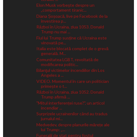
Elon Musk vorbește despre un
„comportament tiranic...
Diana Șoșoacă, live pe Facebook de la
învestirea p...
Război în Ucraina, ziua 1053. Donald
Trump nu mai ...
Fiul lui Trump susține că Ucraina este
vinovată pe...
Italia este blocată complet de o grevă
generală. M...
Comunitatea LGBT, revoltată de
modificarea politic...
Bilanţul victimelor incendiilor din Los
Angeles a ...
VIDEO. Momentul în care un politician
primește o t...
Război în Ucraina, ziua 1052. Donald
Trump afirmă ...
"Mitul interferenței ruse?", un articol
incendiar ...
Surprizele ucrainenilor când au tradus
jurnalul mi...
Medvedev, despre planurile mărețe ale
lui Trump: „...
Funeralii de stat pentru fostul