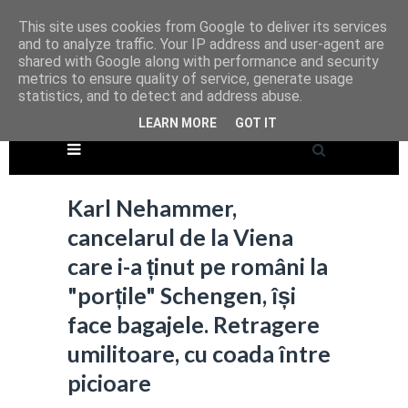
This site uses cookies from Google to deliver its services
and to analyze traffic. Your IP address and user-agent are
shared with Google along with performance and security
metrics to ensure quality of service, generate usage
statistics, and to detect and address abuse.
LEARN MORE
GOT IT
Karl Nehammer,
cancelarul de la Viena
care i-a ținut pe români la
"porțile" Schengen, își
face bagajele. Retragere
umilitoare, cu coada între
picioare