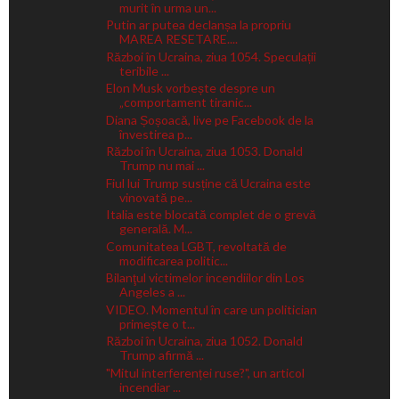
murit în urma un...
Putin ar putea declanșa la propriu
MAREA RESETARE....
Război în Ucraina, ziua 1054. Speculații
teribile ...
Elon Musk vorbește despre un
„comportament tiranic...
Diana Șoșoacă, live pe Facebook de la
învestirea p...
Război în Ucraina, ziua 1053. Donald
Trump nu mai ...
Fiul lui Trump susține că Ucraina este
vinovată pe...
Italia este blocată complet de o grevă
generală. M...
Comunitatea LGBT, revoltată de
modificarea politic...
Bilanţul victimelor incendiilor din Los
Angeles a ...
VIDEO. Momentul în care un politician
primește o t...
Război în Ucraina, ziua 1052. Donald
Trump afirmă ...
"Mitul interferenței ruse?", un articol
incendiar ...