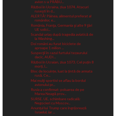
avion s-a PRĂBU...
Război în Ucraina, ziua 1074. Atacuri
ruseşti în d...
ALERTĂ! Pâinea, alimentul preferat al
românilor, e...
România, Franţa, Germania şi alte 9 ţări
UE solici...
Scandal uriaș după tragedia aviatică de
la Washing...
Doi români au furat biciclete de
aproape 1 milion ...
Suspecţii în cazul furtului tezaurului
dacic, AUDI...
Război în Ucraian, ziua 1073. Cel puțin 8
morți, î...
Bloc de locuințe, luat la țintă de armata
rusă. Ce...
Mai mulţi sportivi se aflau la bordul
avionului pr...
Rusia a confirmat: poluarea de pe
Marea Neagă prov...
SURSE. UE, schimbare radicală:
Negocieri cu Moscov...
Anunțul lui Trump care îngrijorează
Israelul, iar ...