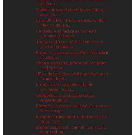
viață un ...
A ajuns un lux să ai telefon cu TikTok
pe el. Cu c...
Este OFICIAL! Trump a decis: Golful
Mexic a deveni...
Ce trebuie să faci ca să primești
aproape 100 de m...
Trump caută cumpărători americani
pentru rețeaua c...
Război în Ucraina, ziua 1067. Zelenski îl
acuză pe...
Unde s-a angajat „prietenul” românilor,
Karl Neham...
UE se declară deschisă negocierilor cu
Trump, după...
Preot, acuzat că a folosit banii
enoriașilor vulne...
Geopolitica la zi, cu Daria Gușă:
Armistitiului di...
Război în Ucraina, ziua 1066. Coreea de
Nord, susp...
Planul lui Trump pentru detronarea lui
Putin. Ce î...
Bărbat dezbrăcat, înarmat cu un cuţit,
împușcat de...