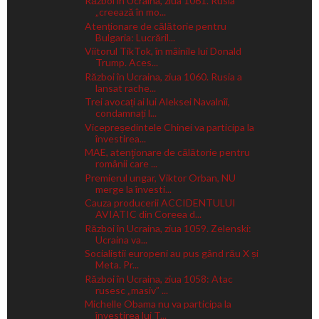
Război în Ucraina, ziua 1061. Rusia
„creează în mo...
Atenționare de călătorie pentru
Bulgaria: Lucrăril...
Viitorul TikTok, în mâinile lui Donald
Trump. Aces...
Război în Ucraina, ziua 1060. Rusia a
lansat rache...
Trei avocați ai lui Aleksei Navalnîi,
condamnați l...
Vicepreședintele Chinei va participa la
învestirea...
MAE, atenţionare de călătorie pentru
românii care ...
Premierul ungar, Viktor Orban, NU
merge la învesti...
Cauza producerii ACCIDENTULUI
AVIATIC din Coreea d...
Război în Ucraina, ziua 1059. Zelenski:
Ucraina va...
Socialiștii europeni au pus gând rău X și
Meta. Pr...
Război în Ucraina, ziua 1058: Atac
rusesc „masiv” ...
Michelle Obama nu va participa la
învestirea lui T...