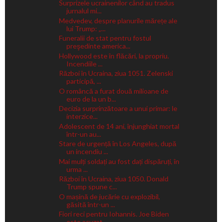
Surprizele ucrainenilor când au tradus
jurnalul mi...
Medvedev, despre planurile mărețe ale
lui Trump: „...
Funeralii de stat pentru fostul
preşedinte america...
Hollywood este în flăcări, la propriu.
Incendiile ...
Război în Ucraina, ziua 1051. Zelenski
participă, ...
O româncă a furat două milioane de
euro de la un b...
Decizia surprinzătoare a unui primar: le
interzice...
Adolescent de 14 ani, înjunghiat mortal
într-un au...
Stare de urgență în Los Angeles, după
un incendiu ...
Mai mulți soldați au fost dați dispăruți, în
urma ...
Război în Ucraina, ziua 1050. Donald
Trump spune c...
O mașină de jucărie cu explozibil,
găsită într-un ...
Fiori reci pentru Iohannis. Joe Biden
este acuzat ...