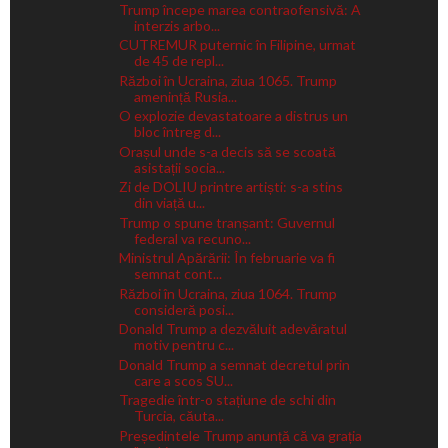
Trump începe marea contraofensivă: A
interzis arbo...
CUTREMUR puternic în Filipine, urmat
de 45 de repl...
Război în Ucraina, ziua 1065. Trump
amenință Rusia...
O explozie devastatoare a distrus un
bloc întreg d...
Orașul unde s-a decis să se scoată
asistații socia...
Zi de DOLIU printre artiști: s-a stins
din viață u...
Trump o spune tranșant: Guvernul
federal va recuno...
Ministrul Apărării: În februarie va fi
semnat cont...
Război în Ucraina, ziua 1064. Trump
consideră posi...
Donald Trump a dezvăluit adevăratul
motiv pentru c...
Donald Trump a semnat decretul prin
care a scos SU...
Tragedie într-o stațiune de schi din
Turcia, căuta...
Președintele Trump anunță că va grația