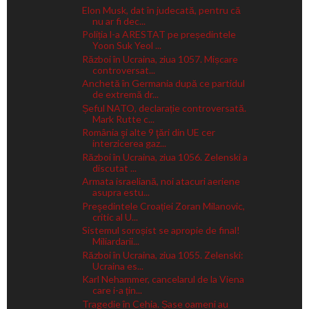
Elon Musk, dat în judecată, pentru că
nu ar fi dec...
Poliția l-a ARESTAT pe președintele
Yoon Suk Yeol ...
Război în Ucraina, ziua 1057. Mișcare
controversat...
Anchetă în Germania după ce partidul
de extremă dr...
Șeful NATO, declarație controversată.
Mark Rutte c...
România şi alte 9 ţări din UE cer
interzicerea gaz...
Război în Ucraina, ziua 1056. Zelenski a
discutat ...
Armata israeliană, noi atacuri aeriene
asupra estu...
Preşedintele Croației Zoran Milanovic,
critic al U...
Sistemul soroșist se apropie de final!
Miliardarii...
Război în Ucraina, ziua 1055. Zelenski:
Ucraina es...
Karl Nehammer, cancelarul de la Viena
care i-a țin...
Tragedie în Cehia. Șase oameni au