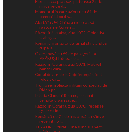
Meta a acceptat sa-i plateasca 25 de
milioane de d...
Momentul în care avionul cu 64 de
oameni la bord s...
Alertă în UE! China a încercat să
răstoarne Guvern...
Război în Ucraina, ziua 1072. Obiective
civile și ...
România, ironizată de jurnaliștii olandezi
după ja...
O aeronavă cu 64 de pasageri s-a
PRĂBUȘIT după ce ...
Război în Ucraina, ziua 1071. Motivul
pentru care ...
Coiful de aur de la Coțofenești a fost
folosit ca ...
Trump reînrolează militarii concediați de
Biden pe...
Istoria Clanului Remmo, cea mai
temută organizație...
Război în Ucraina, ziua 1070. Pedepse
grele cu înc...
Româncă de 21 de ani, ucisă cu sânge
rece într-o l...
TEZAURUL furat. Cine sunt suspecții
jafului de la ...