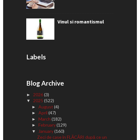
Vinul si romantismul
Labels
Blog Archive
2026
(3)
►
2025
(522)
▼
August
(4)
►
April
(47)
►
March
(182)
►
February
(129)
►
January
(160)
▼
Zeci de case în FLĂCĂRI după ce un