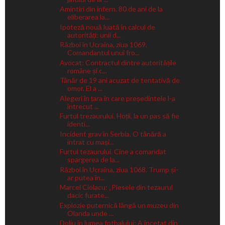
Amintiri din infern. 80 de ani de la
eliberarea la...
Ipoteză nouă luată în calcul de
autorități: unii d...
Război în Ucraina, ziua 1069.
Comandantul unui fro...
Avocat: Contractul dintre autoritățile
române și c...
Tânăr de 19 ani acuzat de tentativă de
omor. El a ...
Alegeri în țara în care președintele l-a
întrecut ...
Furtul trezaurului. Hoții, la un pas să fie
identi...
Incident grav în Serbia. O tânără a
intrat cu mași...
Furtul tezaurului. Cine a comandat
spargerea de la...
Război în Ucraina, ziua 1068. Trump și-
ar putea în...
Marcel Ciolacu: „Piesele din tezaurul
dacic furate...
Explozie puternică lângă un muzeu din
Olanda unde ...
Doliu în lumea fotbalului: A încetat din