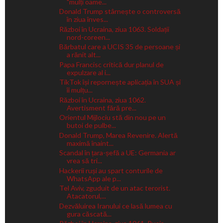
"mulți oame...
Donald Trump stârnește o controversă
în ziua înves...
Război în Ucraina, ziua 1063. Soldații
nord-coreen...
Bărbatul care a UCIS 35 de persoane și
a rănit alt...
Papa Francisc critică dur planul de
expulzare al i...
TikTok își repornește aplicația în SUA și
îi mulțu...
Război în Ucraina, ziua 1062.
Avertisment fără pre...
Orientul Mijlociu stă din nou pe un
butoi de pulbe...
Donald Trump, Marea Revenire. Alertă
maximă înaint...
Scandal în țara-șefă a UE: Germania ar
vrea să tri...
Hackerii ruși au spart conturile de
WhatsApp ale p...
Tel Aviv, zguduit de un atac terorist.
Atacatorul,...
Dezvăluirea Iranului ce lasă lumea cu
gura căscată...