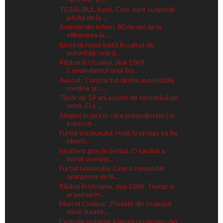
TEZAURUL furat. Cine sunt suspecții
jafului de la ...
Amintiri din infern. 80 de ani de la
eliberarea la...
Ipoteză nouă luată în calcul de
autorități: unii d...
Război în Ucraina, ziua 1069.
Comandantul unui fro...
Avocat: Contractul dintre autoritățile
române și c...
Tânăr de 19 ani acuzat de tentativă de
omor. El a ...
Alegeri în țara în care președintele l-a
întrecut ...
Furtul trezaurului. Hoții, la un pas să fie
identi...
Incident grav în Serbia. O tânără a
intrat cu mași...
Furtul tezaurului. Cine a comandat
spargerea de la...
Război în Ucraina, ziua 1068. Trump și-
ar putea în...
Marcel Ciolacu: „Piesele din tezaurul
dacic furate...
Explozie puternică lângă un muzeu din