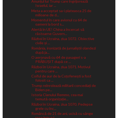
Anunțul lui Trump care îngrijorează
Israelul, iar ...
Meta a acceptat sa-i plateasca 25 de
milioane de d...
Momentul în care avionul cu 64 de
oameni la bord s...
Alertă în UE! China a încercat să
răstoarne Guvern...
Război în Ucraina, ziua 1072. Obiective
civile și ...
România, ironizată de jurnaliștii olandezi
după ja...
O aeronavă cu 64 de pasageri s-a
PRĂBUȘIT după ce ...
Război în Ucraina, ziua 1071. Motivul
pentru care ...
Coiful de aur de la Coțofenești a fost
folosit ca ...
Trump reînrolează militarii concediați de
Biden pe...
Istoria Clanului Remmo, cea mai
temută organizație...
Război în Ucraina, ziua 1070. Pedepse
grele cu înc...
Româncă de 21 de ani, ucisă cu sânge
rece într-o l...