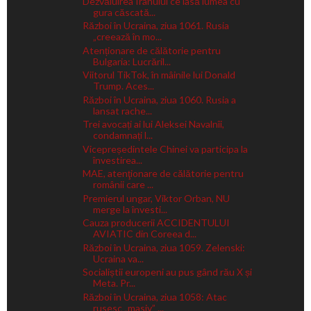
Dezvăluirea Iranului ce lasă lumea cu
gura căscată...
Război în Ucraina, ziua 1061. Rusia
„creează în mo...
Atenționare de călătorie pentru
Bulgaria: Lucrăril...
Viitorul TikTok, în mâinile lui Donald
Trump. Aces...
Război în Ucraina, ziua 1060. Rusia a
lansat rache...
Trei avocați ai lui Aleksei Navalnîi,
condamnați l...
Vicepreședintele Chinei va participa la
învestirea...
MAE, atenţionare de călătorie pentru
românii care ...
Premierul ungar, Viktor Orban, NU
merge la învesti...
Cauza producerii ACCIDENTULUI
AVIATIC din Coreea d...
Război în Ucraina, ziua 1059. Zelenski:
Ucraina va...
Socialiștii europeni au pus gând rău X și
Meta. Pr...
Război în Ucraina, ziua 1058: Atac
rusesc „masiv” ...