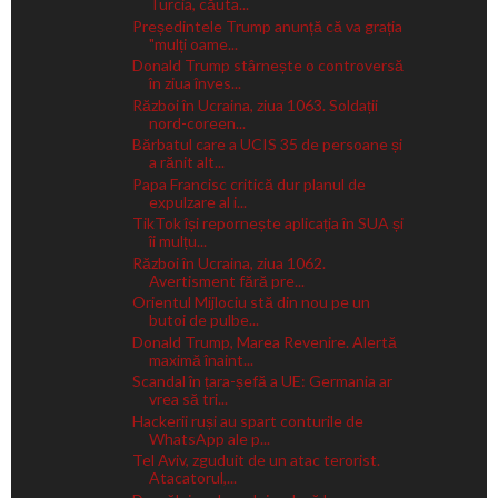
Turcia, căuta...
Președintele Trump anunță că va grația
"mulți oame...
Donald Trump stârnește o controversă
în ziua înves...
Război în Ucraina, ziua 1063. Soldații
nord-coreen...
Bărbatul care a UCIS 35 de persoane și
a rănit alt...
Papa Francisc critică dur planul de
expulzare al i...
TikTok își repornește aplicația în SUA și
îi mulțu...
Război în Ucraina, ziua 1062.
Avertisment fără pre...
Orientul Mijlociu stă din nou pe un
butoi de pulbe...
Donald Trump, Marea Revenire. Alertă
maximă înaint...
Scandal în țara-șefă a UE: Germania ar
vrea să tri...
Hackerii ruși au spart conturile de
WhatsApp ale p...
Tel Aviv, zguduit de un atac terorist.
Atacatorul,...