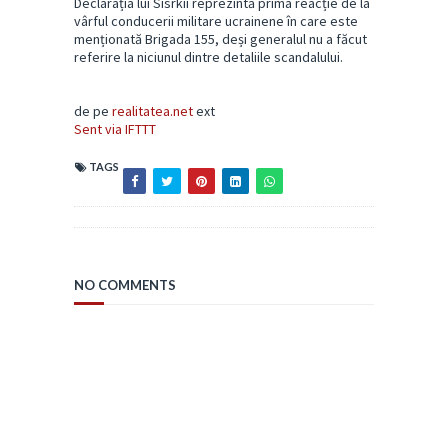
Declarația lui Sîsrkîi reprezintă prima reacție de la
vârful conducerii militare ucrainene în care este
menționată Brigada 155, deși generalul nu a făcut
referire la niciunul dintre detaliile scandalului.
de pe
realitatea.net
ext
Sent via IFTTT
TAGS
NO COMMENTS