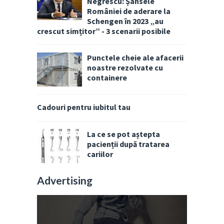
Negrescu: Șansele
României de aderare la
Schengen în 2023 „au
crescut simțitor” - 3 scenarii posibile
Punctele cheie ale afacerii
noastre rezolvate cu
containere
Cadouri pentru iubitul tau
La ce se pot aștepta
pacienții după tratarea
cariilor
Advertising