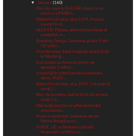
January
(160)
▼
Zeci de case în FLĂCĂRI după ce un
avion s-a PRĂBU...
Război în Ucraina, ziua 1074. Atacuri
ruseşti în d...
ALERTĂ! Pâinea, alimentul preferat al
românilor, e...
România, Franţa, Germania şi alte 9 ţări
UE solici...
Scandal uriaș după tragedia aviatică de
la Washing...
Doi români au furat biciclete de
aproape 1 milion ...
Suspecţii în cazul furtului tezaurului
dacic, AUDI...
Război în Ucraian, ziua 1073. Cel puțin 8
morți, î...
Bloc de locuințe, luat la țintă de armata
rusă. Ce...
Mai mulţi sportivi se aflau la bordul
avionului pr...
Rusia a confirmat: poluarea de pe
Marea Neagă prov...
SURSE. UE, schimbare radicală:
Negocieri cu Moscov...