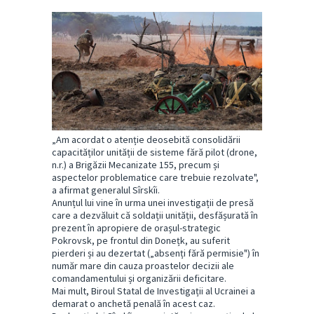
„Am acordat o atenție deosebită consolidării
capacităților unității de sisteme fără pilot (drone,
n.r.) a Brigăzii Mecanizate 155, precum și
aspectelor problematice care trebuie rezolvate",
a afirmat generalul Sîrskîi.
Anunțul lui vine în urma unei investigații de presă
care a dezvăluit că soldații unității, desfășurată în
prezent în apropiere de orașul-strategic
Pokrovsk, pe frontul din Donețk, au suferit
pierderi și au dezertat („absenți fără permisie") în
număr mare din cauza proastelor decizii ale
comandamentului și organizării deficitare.
Mai mult, Biroul Statal de Investigații al Ucrainei a
demarat o anchetă penală în acest caz.