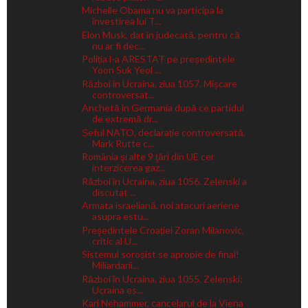
Michelle Obama nu va participa la
învestirea lui T...
Elon Musk, dat în judecată, pentru că
nu ar fi dec...
Poliția l-a ARESTAT pe președintele
Yoon Suk Yeol ...
Război în Ucraina, ziua 1057. Mișcare
controversat...
Anchetă în Germania după ce partidul
de extremă dr...
Șeful NATO, declarație controversată.
Mark Rutte c...
România şi alte 9 ţări din UE cer
interzicerea gaz...
Război în Ucraina, ziua 1056. Zelenski a
discutat ...
Armata israeliană, noi atacuri aeriene
asupra estu...
Preşedintele Croației Zoran Milanovic,
critic al U...
Sistemul soroșist se apropie de final!
Miliardarii...
Război în Ucraina, ziua 1055. Zelenski:
Ucraina es...
Karl Nehammer, cancelarul de la Viena