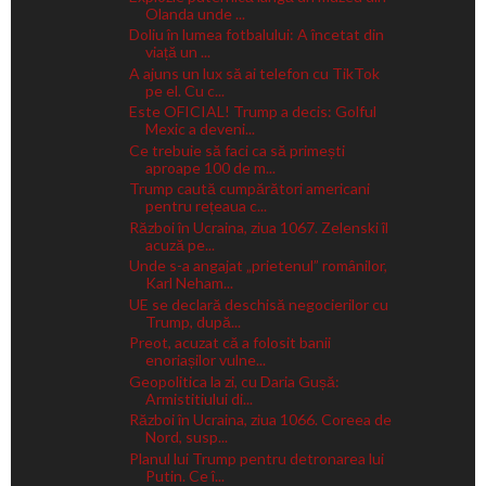
Olanda unde ...
Doliu în lumea fotbalului: A încetat din
viață un ...
A ajuns un lux să ai telefon cu TikTok
pe el. Cu c...
Este OFICIAL! Trump a decis: Golful
Mexic a deveni...
Ce trebuie să faci ca să primești
aproape 100 de m...
Trump caută cumpărători americani
pentru rețeaua c...
Război în Ucraina, ziua 1067. Zelenski îl
acuză pe...
Unde s-a angajat „prietenul” românilor,
Karl Neham...
UE se declară deschisă negocierilor cu
Trump, după...
Preot, acuzat că a folosit banii
enoriașilor vulne...
Geopolitica la zi, cu Daria Gușă:
Armistitiului di...
Război în Ucraina, ziua 1066. Coreea de
Nord, susp...
Planul lui Trump pentru detronarea lui
Putin. Ce î...