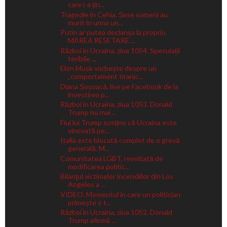
care i-a țin...
Tragedie în Cehia. Șase oameni au
murit în urma un...
Putin ar putea declanșa la propriu
MAREA RESETARE....
Război în Ucraina, ziua 1054. Speculații
teribile ...
Elon Musk vorbește despre un
„comportament tiranic...
Diana Șoșoacă, live pe Facebook de la
învestirea p...
Război în Ucraina, ziua 1053. Donald
Trump nu mai ...
Fiul lui Trump susține că Ucraina este
vinovată pe...
Italia este blocată complet de o grevă
generală. M...
Comunitatea LGBT, revoltată de
modificarea politic...
Bilanţul victimelor incendiilor din Los
Angeles a ...
VIDEO. Momentul în care un politician
primește o t...
Război în Ucraina, ziua 1052. Donald
Trump afirmă ...