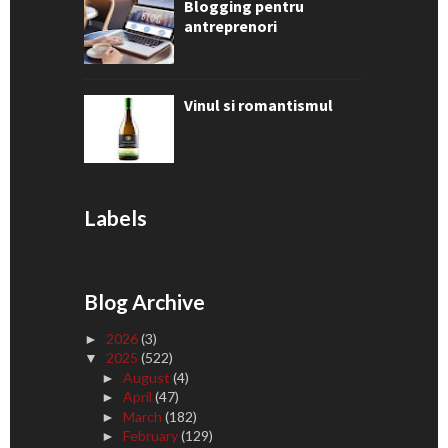
Blogging pentru
antreprenori
Vinul si romantismul
Labels
Blog Archive
2026
(3)
►
2025
(522)
▼
August
(4)
►
April
(47)
►
March
(182)
►
February
(129)
►