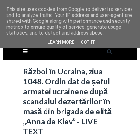
This site uses cookies from Google to deliver its services
and to analyze traffic. Your IP address and user-agent are
shared with Google along with performance and security
metrics to ensure quality of service, generate usage
statistics, and to detect and address abuse.
LEARN MORE
GOT IT
Război în Ucraina, ziua
1048. Ordin dat de șeful
armatei ucrainene după
scandalul dezertărilor în
masă din brigada de elită
„Anna de Kiev” - LIVE
TEXT