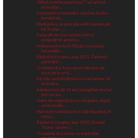
"Mitul interferenței ruse?", un articol
incendiar ...
Surprizele ucrainenilor când au tradus
jurnalul mi...
Medvedev, despre planurile mărețe ale
lui Trump: „...
Funeralii de stat pentru fostul
preşedinte america...
Hollywood este în flăcări, la propriu.
Incendiile ...
Război în Ucraina, ziua 1051. Zelenski
participă, ...
O româncă a furat două milioane de
euro de la un b...
Decizia surprinzătoare a unui primar: le
interzice...
Adolescent de 14 ani, înjunghiat mortal
într-un au...
Stare de urgență în Los Angeles, după
un incendiu ...
Mai mulți soldați au fost dați dispăruți, în
urma ...
Război în Ucraina, ziua 1050. Donald
Trump spune c...
O mașină de jucărie cu explozibil,