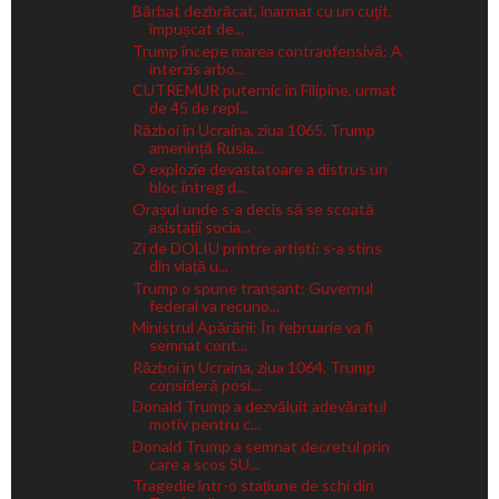
Bărbat dezbrăcat, înarmat cu un cuţit,
împușcat de...
Trump începe marea contraofensivă: A
interzis arbo...
CUTREMUR puternic în Filipine, urmat
de 45 de repl...
Război în Ucraina, ziua 1065. Trump
amenință Rusia...
O explozie devastatoare a distrus un
bloc întreg d...
Orașul unde s-a decis să se scoată
asistații socia...
Zi de DOLIU printre artiști: s-a stins
din viață u...
Trump o spune tranșant: Guvernul
federal va recuno...
Ministrul Apărării: În februarie va fi
semnat cont...
Război în Ucraina, ziua 1064. Trump
consideră posi...
Donald Trump a dezvăluit adevăratul
motiv pentru c...
Donald Trump a semnat decretul prin
care a scos SU...
Tragedie într-o stațiune de schi din