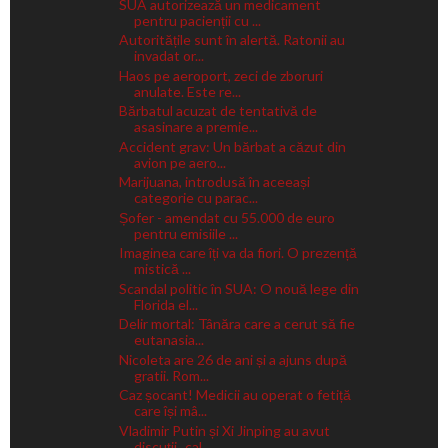
SUA autorizează un medicament
pentru pacienții cu ...
Autoritățile sunt în alertă. Ratonii au
invadat or...
Haos pe aeroport, zeci de zboruri
anulate. Este re...
Bărbatul acuzat de tentativă de
asasinare a premie...
Accident grav: Un bărbat a căzut din
avion pe aero...
Marijuana, introdusă în aceeași
categorie cu parac...
Șofer - amendat cu 55.000 de euro
pentru emisiile ...
Imaginea care îți va da fiori. O prezență
mistică ...
Scandal politic în SUA: O nouă lege din
Florida el...
Delir mortal: Tânăra care a cerut să fie
eutanasia...
Nicoleta are 26 de ani și a ajuns după
gratii. Rom...
Caz șocant! Medicii au operat o fetiță
care își mâ...
Vladimir Putin și Xi Jinping au avut
discuții „cal...