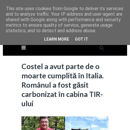
This site uses cookies from Google to deliver its services
and to analyze traffic. Your IP address and user-agent are
shared with Google along with performance and security
metrics to ensure quality of service, generate usage
statistics, and to detect and address abuse.
LEARN MORE
GOT IT
Costel a avut parte de o
moarte cumplită în Italia.
Românul a fost găsit
carbonizat în cabina TIR-
ului