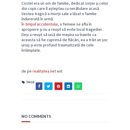
Costel era un om de familie, dedicat soției și celor
doi copii care îl așteptau cu nerăbdare acasă.
Vestea tragică a morții sale a lăsat o familie
îndurerată în urmă.
În timpul accidentului
, o femeie se afla în
apropiere și nu a reușit să evite locul tragediei.
Deși a reușit să iasă din mașina sa înainte ca
aceasta să fie cuprinsă de flăcări, ea a trăit un șoc
uriaș și este profund traumatizată de cele
întâmplate.
de pe
realitatea.net
ext
TAGS
NO COMMENTS