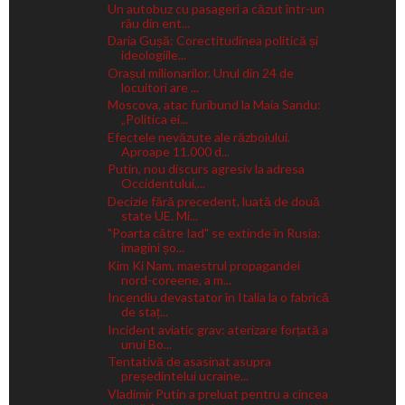
Un autobuz cu pasageri a căzut într-un
râu din ent...
Daria Gușă: Corectitudinea politică și
ideologiile...
Orașul milionarilor. Unul din 24 de
locuitori are ...
Moscova, atac furibund la Maia Sandu:
„Politica ei...
Efectele nevăzute ale războiului.
Aproape 11.000 d...
Putin, nou discurs agresiv la adresa
Occidentului,...
Decizie fără precedent, luată de două
state UE. Mi...
"Poarta către Iad" se extinde în Rusia:
imagini șo...
Kim Ki Nam, maestrul propagandei
nord-coreene, a m...
Incendiu devastator în Italia la o fabrică
de staț...
Incident aviatic grav: aterizare forțată a
unui Bo...
Tentativă de asasinat asupra
președintelui ucraine...
Vladimir Putin a preluat pentru a cincea