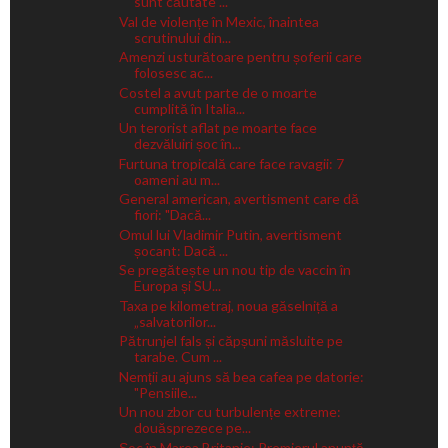
sunt căutate ...
Val de violențe în Mexic, înaintea
scrutinului din...
Amenzi usturătoare pentru șoferii care
folosesc ac...
Costel a avut parte de o moarte
cumplită în Italia...
Un terorist aflat pe moarte face
dezvăluiri șoc în...
Furtuna tropicală care face ravagii: 7
oameni au m...
General american, avertisment care dă
fiori: "Dacă...
Omul lui Vladimir Putin, avertisment
șocant: Dacă ...
Se pregătește un nou tip de vaccin în
Europa și SU...
Taxa pe kilometraj, noua găselniță a
„salvatorilor...
Pătrunjel fals și căpșuni măsluite pe
tarabe. Cum ...
Nemții au ajuns să bea cafea pe datorie:
"Pensiile...
Un nou zbor cu turbulențe extreme:
douăsprezece pe...
Șoc în Marea Britanie: Premierul anunță