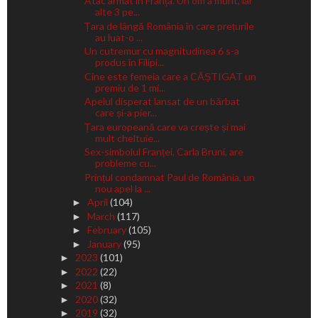
Atac armat în Franța. Un om a murit, iar
alte 3 pe...
Țara de lângă România în care prețurile
au luat-o ...
Un cutremur cu magnitudinea 6 s-a
produs în Filipi...
Cine este femeia care a CÂȘTIGAT un
premiu de 1 mi...
Apelul disperat lansat de un bărbat
care și-a pier...
Țara europeană care va crește și mai
mult cheltuie...
Sex-simbolul Franței, Carla Bruni, are
probleme cu...
Prințul condamnat Paul de România, un
nou apel la ...
April
(104)
►
March
(117)
►
February
(105)
►
January
(95)
►
2023
(101)
►
2022
(22)
►
2021
(8)
►
2020
(32)
►
2019
(32)
►