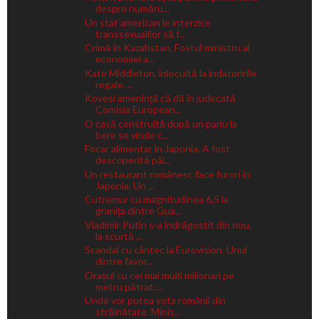
despre număru...
Un stat american le interzice
transsexualilor să f...
Crimă în Kazahstan. Fostul ministru al
economiei a...
Kate Middleton, înlocuită la îndatoririle
regale. ...
Kovesi amenință că dă în judecată
Comisia European...
O casă construită după un pariu la
bere se vinde c...
Focar alimentar în Japonia. A fost
descoperită pâi...
Un restaurant românesc face furori în
Japonia. Un ...
Cutremur cu magnitudinea 6,5 la
graniţa dintre Gua...
Vladimir Putin s-a îndrăgostit din nou,
la scurtă ...
Scandal cu cântec la Eurovision. Unul
dintre favor...
Orașul cu cei mai mulți milionari pe
metru pătrat:...
Unde vor putea vota românii din
străinătate. Minis...