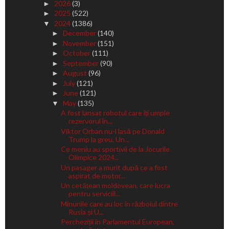
2026
(3)
►
2025
(522)
►
2024
(1386)
▼
December
(140)
►
November
(151)
►
October
(111)
►
September
(90)
►
August
(96)
►
July
(121)
►
June
(121)
►
May
(135)
▼
A fost lansat robotul care îți umple
rezervorul în...
Viktor Orban nu-l lasă pe Donald
Trump la greu. Un...
Ce meniu au sportivii de la Jocurile
Olimpice 2024...
Un pasager a murit după ce a fost
aspirat de motor...
Un cetățean moldovean, care lucra
pentru serviciil...
Minunile care au loc în războiul dintre
Rusia și U...
Percheziții în Parlamentul European,