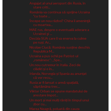
Angajat al unui aeroport din Rusia, în
stare criti...
România va continua să sprijine Ucraina
"cu toate ...
Începe un nou război? China îi ameninţă
cu moartea...
MAE rus, despre o eventuală aderare a
Ucrainei şi ...
Decizia SUA care îi va enerva la culme
pe ruși. Ar...
Nicolae Ciucă: România susține deschis
Republica M...
Ucraina a pus ochii pe Patriot-ul
„românesc”: „Spe...
Un nou cutremur în Italia. Zeci de
clădiri și o în...
Irlanda, Norvegia și Spania au anunțat
că vor recu...
Rusia ar fi lansat o armă spațială,
săptămâna trec...
Viktor Orban se opune mandatului de
arestare împot...
Un mort și mai mulți răniți în timpul unui
zbor cu...
Marea Neagră, poluată din cauza