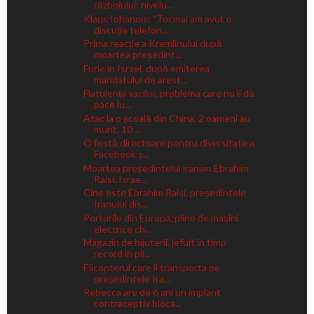
războiului: nivelu...
Klaus Iohannis: "Tocmai am avut o
discuție telefon...
Prima reacție a Kremlinului după
moartea președint...
Furie în Israel, după emiterea
mandatului de arest...
Flatulența vacilor, problema care nu îi dă
pace lu...
Atac la o școală din China. 2 oameni au
murit, 10 ...
O fostă directoare pentru diversitate a
Facebook ș...
Moartea președintelui iranian Ebrahim
Raisi. Israe...
Cine este Ebrahim Raisi, președintele
Iranului dis...
Porturile din Europa, pline de mașini
electrice ch...
Magazin de bijuterii, jefuit în timp
record în pli...
Elicopterul care îl transporta pe
președintele Ira...
Rebecca are de 6 ani un implant
contraceptiv bloca...