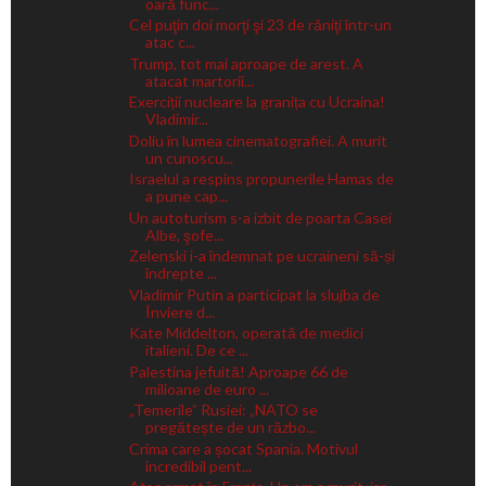
oară func...
Cel puţin doi morţi şi 23 de răniţi într-un
atac c...
Trump, tot mai aproape de arest. A
atacat martorii...
Exerciții nucleare la granița cu Ucraina!
Vladimir...
Doliu în lumea cinematografiei. A murit
un cunoscu...
Israelul a respins propunerile Hamas de
a pune cap...
Un autoturism s-a izbit de poarta Casei
Albe, şofe...
Zelenski i-a îndemnat pe ucraineni să-și
îndrepte ...
Vladimir Putin a participat la slujba de
Înviere d...
Kate Middelton, operată de medici
italieni. De ce ...
Palestina jefuită! Aproape 66 de
milioane de euro ...
„Temerile” Rusiei: „NATO se
pregătește de un războ...
Crima care a șocat Spania. Motivul
incredibil pent...