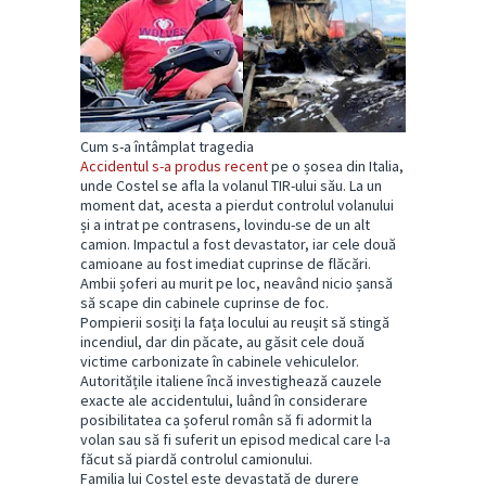
Cum s-a întâmplat tragedia
Accidentul s-a produs recent
pe o șosea din Italia,
unde Costel se afla la volanul TIR-ului său. La un
moment dat, acesta a pierdut controlul volanului
și a intrat pe contrasens, lovindu-se de un alt
camion. Impactul a fost devastator, iar cele două
camioane au fost imediat cuprinse de flăcări.
Ambii șoferi au murit pe loc, neavând nicio șansă
să scape din cabinele cuprinse de foc.
Pompierii sosiți la fața locului au reușit să stingă
incendiul, dar din păcate, au găsit cele două
victime carbonizate în cabinele vehiculelor.
Autoritățile italiene încă investighează cauzele
exacte ale accidentului, luând în considerare
posibilitatea ca șoferul român să fi adormit la
volan sau să fi suferit un episod medical care l-a
făcut să piardă controlul camionului.
Familia lui Costel este devastată de durere