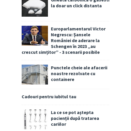
la doar un click distanta
Europarlamentarul Victor
Negrescu: Șansele
României de aderare la
Schengen în 2023 „au
crescut simțitor” - 3 scenarii posibile
Punctele cheie ale afacerii
noastre rezolvate cu
containere
Cadouri pentru iubitul tau
La ce se pot aștepta
pacienții după tratarea
cariilor