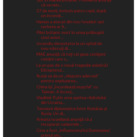
că va rein...
27 de morți, inclusiv patru copii, după
un incendi...
Hamas a atacat din nou Israelul: opt
rachete ar fi...
Pilot britanic mort în urma prăbuşirii
unui avion ...
Incendiu devastator la un spital de
nou-născuţi di...
MAE anunță că toţi cei şase cetăţeni
români care s...
La un pas de o nouă tragedie aviatică!
Elicopterul...
Rusia va da un „răspuns adecvat”
pentru expluzarea...
China își „încordează mușchii” cu
Taiwan. A înconj...
Vladimir Putin vrea oprirea războiului
din Ucraina...
Tensiuni diplomatice între România și
Rusia. Un di...
Armata israeliană anunţă că a
recuperat cadavrele ...
Cine a fost „influencerul lui Dumnezeu”,
primul om...