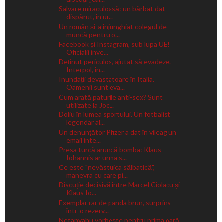
Salvare miraculoasă: un bărbat dat
dispărut, în ur...
Un român și-a înjunghiat colegul de
muncă pentru o...
Facebook și Instagram, sub lupa UE!
Oficialii inve...
Deținut periculos, ajutat să evadeze.
Interpol, în...
Inundații devastatoare în Italia.
Oamenii sunt eva...
Cum arată paturile anti-sex? Sunt
utilizate la Joc...
Doliu în lumea sportului. Un fotbalist
legendar al...
Un denunțător Pfizer a dat în vileag un
email inte...
Presa turcă aruncă bomba: Klaus
Iohannis ar urma s...
Ce este "nevăstuica sălbatică",
manevra cu care pi...
Discuție decisivă între Marcel Ciolacu și
Klaus Io...
Exemplar rar de panda brun, surprins
într-o rezerv...
Netanyahu vorbește pentru prima oară