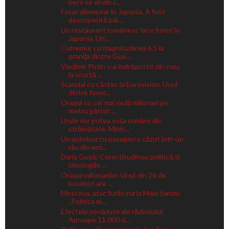
bere se vinde c...
Focar alimentar în Japonia. A fost
descoperită pâi...
Un restaurant românesc face furori în
Japonia. Un ...
Cutremur cu magnitudinea 6,5 la
graniţa dintre Gua...
Vladimir Putin s-a îndrăgostit din nou,
la scurtă ...
Scandal cu cântec la Eurovision. Unul
dintre favor...
Orașul cu cei mai mulți milionari pe
metru pătrat:...
Unde vor putea vota românii din
străinătate. Minis...
Un autobuz cu pasageri a căzut într-un
râu din ent...
Daria Gușă: Corectitudinea politică și
ideologiile...
Orașul milionarilor. Unul din 24 de
locuitori are ...
Moscova, atac furibund la Maia Sandu:
„Politica ei...
Efectele nevăzute ale războiului.
Aproape 11.000 d...