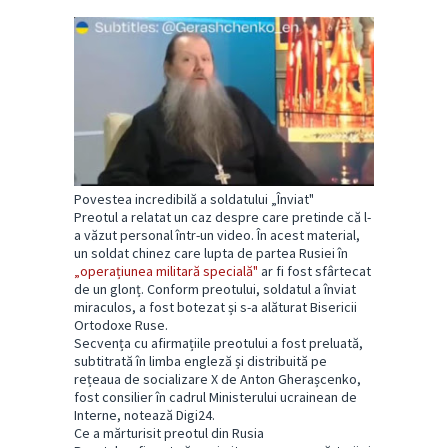
Povestea incredibilă a soldatului „Înviat"
Preotul a relatat un caz despre care pretinde că l-
a văzut personal într-un video. În acest material,
un soldat chinez care lupta de partea Rusiei în
„operațiunea militară specială"
ar fi fost sfârtecat
de un glonț. Conform preotului, soldatul a înviat
miraculos, a fost botezat și s-a alăturat Bisericii
Ortodoxe Ruse.
Secvența cu afirmațiile preotului a fost preluată,
subtitrată în limba engleză și distribuită pe
rețeaua de socializare X de Anton Gherașcenko,
fost consilier în cadrul Ministerului ucrainean de
Interne, notează Digi24.
Ce a mărturisit preotul din Rusia