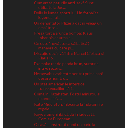
Cum arată paturile anti-sex? Sunt
utilizate la Joc...
Doliu în lumea sportului. Un fotbalist
legendar al...
Un denunțător Pfizer a dat în vileag un
email inte...
Presa turcă aruncă bomba: Klaus
Iohannis ar urma s...
Ce este "nevăstuica sălbatică",
manevra cu care pi...
Discuție decisivă între Marcel Ciolacu și
Klaus Io...
Exemplar rar de panda brun, surprins
într-o rezerv...
Netanyahu vorbește pentru prima oară
despre număru...
Un stat american le interzice
transsexualilor să f...
Crimă în Kazahstan. Fostul ministru al
economiei a...
Kate Middleton, înlocuită la îndatoririle
regale. ...
Kovesi amenință că dă în judecată
Comisia European...
O casă construită după un pariu la