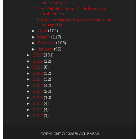
mult cheltuie...
Sex-simbolul Franței, Carla Bruni, are
probleme cu...
Prințul condamnat Paul de România, un
nou apel la ...
April
(104)
►
March
(117)
►
February
(105)
►
January
(95)
►
2023
(101)
►
2022
(22)
►
2021
(8)
►
2020
(32)
►
2019
(32)
►
2018
(42)
►
2017
(20)
►
2016
(10)
►
2015
(4)
►
2014
(4)
►
2013
(1)
►
COPYRIGHT ©
2026
BLACK BAZAR