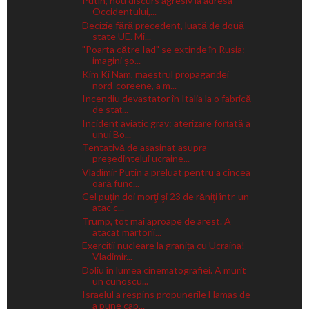
Putin, nou discurs agresiv la adresa
Occidentului,...
Decizie fără precedent, luată de două
state UE. Mi...
"Poarta către Iad" se extinde în Rusia:
imagini șo...
Kim Ki Nam, maestrul propagandei
nord-coreene, a m...
Incendiu devastator în Italia la o fabrică
de staț...
Incident aviatic grav: aterizare forțată a
unui Bo...
Tentativă de asasinat asupra
președintelui ucraine...
Vladimir Putin a preluat pentru a cincea
oară func...
Cel puţin doi morţi şi 23 de răniţi într-un
atac c...
Trump, tot mai aproape de arest. A
atacat martorii...
Exerciții nucleare la granița cu Ucraina!
Vladimir...
Doliu în lumea cinematografiei. A murit
un cunoscu...
Israelul a respins propunerile Hamas de
a pune cap...