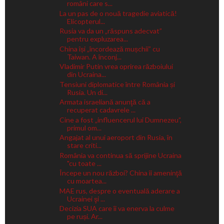
români care s...
La un pas de o nouă tragedie aviatică!
Elicopterul...
Rusia va da un „răspuns adecvat”
pentru expluzarea...
China își „încordează mușchii” cu
Taiwan. A înconj...
Vladimir Putin vrea oprirea războiului
din Ucraina...
Tensiuni diplomatice între România și
Rusia. Un di...
Armata israeliană anunţă că a
recuperat cadavrele ...
Cine a fost „influencerul lui Dumnezeu”,
primul om...
Angajat al unui aeroport din Rusia, în
stare criti...
România va continua să sprijine Ucraina
"cu toate ...
Începe un nou război? China îi ameninţă
cu moartea...
MAE rus, despre o eventuală aderare a
Ucrainei şi ...
Decizia SUA care îi va enerva la culme
pe ruși. Ar...