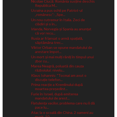
Nicolae Ciucă: România susține deschis
Republica M...
Ucraina a pus ochii pe Patriot-ul
„românesc”: „Spe...
Un nou cutremur în Italia. Zeci de
clădiri și o în...
Irlanda, Norvegia și Spania au anunțat
că vor recu...
Rusia ar fi lansat o armă spațială,
săptămâna trec...
Viktor Orban se opune mandatului de
arestare împot...
Un mort și mai mulți răniți în timpul unui
zbor cu...
Marea Neagră, poluată din cauza
războiului: nivelu...
Klaus Iohannis: "Tocmai am avut o
discuție telefon...
Prima reacție a Kremlinului după
moartea președint...
Furie în Israel, după emiterea
mandatului de arest...
Flatulența vacilor, problema care nu îi dă
pace lu...
Atac la o școală din China. 2 oameni au
murit, 10 ...