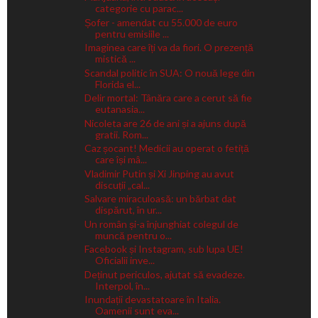
categorie cu parac...
Șofer - amendat cu 55.000 de euro
pentru emisiile ...
Imaginea care îți va da fiori. O prezență
mistică ...
Scandal politic în SUA: O nouă lege din
Florida el...
Delir mortal: Tânăra care a cerut să fie
eutanasia...
Nicoleta are 26 de ani și a ajuns după
gratii. Rom...
Caz șocant! Medicii au operat o fetiță
care își mâ...
Vladimir Putin și Xi Jinping au avut
discuții „cal...
Salvare miraculoasă: un bărbat dat
dispărut, în ur...
Un român și-a înjunghiat colegul de
muncă pentru o...
Facebook și Instagram, sub lupa UE!
Oficialii inve...
Deținut periculos, ajutat să evadeze.
Interpol, în...
Inundații devastatoare în Italia.
Oamenii sunt eva...