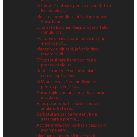
O fostă directoare pentru diversitate a
Facebook ș...
Moartea președintelui iranian Ebrahim
Raisi. Israe...
Cine este Ebrahim Raisi, președintele
Iranului dis...
Porturile din Europa, pline de mașini
electrice ch...
Magazin de bijuterii, jefuit în timp
record în pli...
Elicopterul care îl transporta pe
președintele Ira...
Rebecca are de 6 ani un implant
contraceptiv bloca...
SUA autorizează un medicament
pentru pacienții cu ...
Autoritățile sunt în alertă. Ratonii au
invadat or...
Haos pe aeroport, zeci de zboruri
anulate. Este re...
Bărbatul acuzat de tentativă de
asasinare a premie...
Accident grav: Un bărbat a căzut din
avion pe aero...
Marijuana, introdusă în aceeași