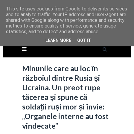
This site uses cookies from Google to deliver its services
and to analyze traffic. Your IP address and user-agent are
shared with Google along with performance and security
metrics to ensure quality of service, generate usage
statistics, and to detect and address abuse.
LEARN MORE
GOT IT
Minunile care au loc în
războiul dintre Rusia și
Ucraina. Un preot rupe
tăcerea și spune că
soldații ruși mor și învie:
„Organele interne au fost
vindecate”