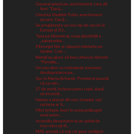
General american, avertisment care dă
fiori: "Dacă...
Omul lui Vladimir Putin, avertisment
șocant: Dacă ...
Se pregătește un nou tip de vaccin în
Europa și SU...
Taxa pe kilometraj, noua găselniță a
„salvatorilor...
Pătrunjel fals și căpșuni măsluite pe
tarabe. Cum ...
Nemții au ajuns să bea cafea pe datorie:
"Pensiile...
Un nou zbor cu turbulențe extreme:
douăsprezece pe...
Șoc în Marea Britanie: Premierul anunță
că va rein...
27 de morți, inclusiv patru copii, după
un incendi...
Hamas a atacat din nou Israelul: opt
rachete ar fi...
Pilot britanic mort în urma prăbuşirii
unui avion ...
Incendiu devastator la un spital de
nou-născuţi di...
MAE anunță că toţi cei şase cetăţeni