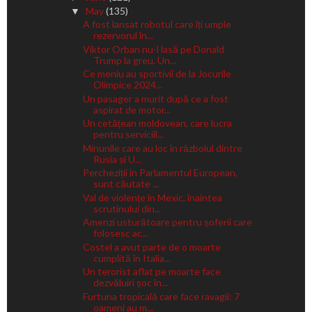
May
(135)
▼
A fost lansat robotul care îți umple
rezervorul în...
Viktor Orban nu-l lasă pe Donald
Trump la greu. Un...
Ce meniu au sportivii de la Jocurile
Olimpice 2024...
Un pasager a murit după ce a fost
aspirat de motor...
Un cetățean moldovean, care lucra
pentru serviciil...
Minunile care au loc în războiul dintre
Rusia și U...
Percheziții în Parlamentul European,
sunt căutate ...
Val de violențe în Mexic, înaintea
scrutinului din...
Amenzi usturătoare pentru șoferii care
folosesc ac...
Costel a avut parte de o moarte
cumplită în Italia...
Un terorist aflat pe moarte face
dezvăluiri șoc în...
Furtuna tropicală care face ravagii: 7
oameni au m...