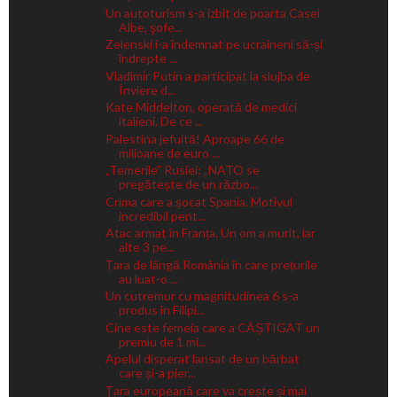
Un autoturism s-a izbit de poarta Casei
Albe, şofe...
Zelenski i-a îndemnat pe ucraineni să-și
îndrepte ...
Vladimir Putin a participat la slujba de
Înviere d...
Kate Middelton, operată de medici
italieni. De ce ...
Palestina jefuită! Aproape 66 de
milioane de euro ...
„Temerile” Rusiei: „NATO se
pregătește de un războ...
Crima care a șocat Spania. Motivul
incredibil pent...
Atac armat în Franța. Un om a murit, iar
alte 3 pe...
Țara de lângă România în care prețurile
au luat-o ...
Un cutremur cu magnitudinea 6 s-a
produs în Filipi...
Cine este femeia care a CÂȘTIGAT un
premiu de 1 mi...
Apelul disperat lansat de un bărbat
care și-a pier...
Țara europeană care va crește și mai