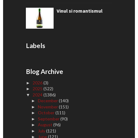
Vinul si romantismul
Labels
Blog Archive
2026
(3)
►
2025
(522)
►
2024
(1386)
▼
December
(140)
►
November
(151)
►
October
(111)
►
September
(90)
►
August
(96)
►
July
(121)
►
June
(121)
►