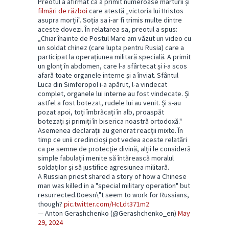
Preotul a afirmat că a primit numeroase mărturii și
filmări de război
care atestă „victoria lui Hristos
asupra morții". Soția sa i-ar fi trimis multe dintre
aceste dovezi. În relatarea sa, preotul a spus:
„Chiar înainte de Postul Mare am văzut un video cu
un soldat chinez (care lupta pentru Rusia) care a
participat la operațiunea militară specială. A primit
un glonț în abdomen, care l-a sfârtecat și i-a scos
afară toate organele interne și a înviat. Sfântul
Luca din Simferopol i-a apărut, l-a vindecat
complet, organele lui interne au fost vindecate. Și
astfel a fost botezat, rudele lui au venit. Și s-au
pozat apoi, toți îmbrăcați în alb, proaspăt
botezați și primiți în biserica noastră ortodoxă."
Asemenea declarații au generat reacții mixte. În
timp ce unii credincioși pot vedea aceste relatări
ca pe semne de protecție divină, alții le consideră
simple fabulații menite să întărească moralul
soldaților și să justifice agresiunea militară.
A Russian priest shared a story of how a Chinese
man was killed in a "special military operation" but
resurrected.Doesn\"t seem to work for Russians,
though?
pic.twitter.com/HcLdt371m2
— Anton Gerashchenko (@Gerashchenko_en)
May
29, 2024