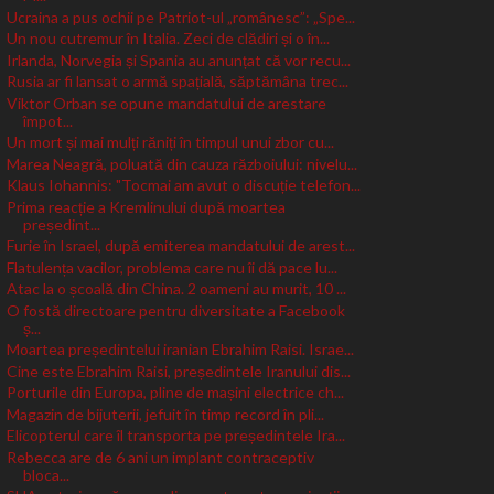
Ucraina a pus ochii pe Patriot-ul „românesc”: „Spe...
Un nou cutremur în Italia. Zeci de clădiri și o în...
Irlanda, Norvegia și Spania au anunțat că vor recu...
Rusia ar fi lansat o armă spațială, săptămâna trec...
Viktor Orban se opune mandatului de arestare
împot...
Un mort și mai mulți răniți în timpul unui zbor cu...
Marea Neagră, poluată din cauza războiului: nivelu...
Klaus Iohannis: "Tocmai am avut o discuție telefon...
Prima reacție a Kremlinului după moartea
președint...
Furie în Israel, după emiterea mandatului de arest...
Flatulența vacilor, problema care nu îi dă pace lu...
Atac la o școală din China. 2 oameni au murit, 10 ...
O fostă directoare pentru diversitate a Facebook
ș...
Moartea președintelui iranian Ebrahim Raisi. Israe...
Cine este Ebrahim Raisi, președintele Iranului dis...
Porturile din Europa, pline de mașini electrice ch...
Magazin de bijuterii, jefuit în timp record în pli...
Elicopterul care îl transporta pe președintele Ira...
Rebecca are de 6 ani un implant contraceptiv
bloca...