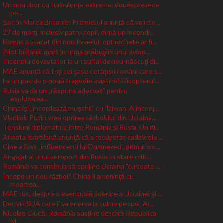
Un nou zbor cu turbulențe extreme: douăsprezece
pe...
Șoc în Marea Britanie: Premierul anunță că va rein...
27 de morți, inclusiv patru copii, după un incendi...
Hamas a atacat din nou Israelul: opt rachete ar fi...
Pilot britanic mort în urma prăbuşirii unui avion ...
Incendiu devastator la un spital de nou-născuţi di...
MAE anunță că toţi cei şase cetăţeni români care s...
La un pas de o nouă tragedie aviatică! Elicopterul...
Rusia va da un „răspuns adecvat” pentru
expluzarea...
China își „încordează mușchii” cu Taiwan. A înconj...
Vladimir Putin vrea oprirea războiului din Ucraina...
Tensiuni diplomatice între România și Rusia. Un di...
Armata israeliană anunţă că a recuperat cadavrele ...
Cine a fost „influencerul lui Dumnezeu”, primul om...
Angajat al unui aeroport din Rusia, în stare criti...
România va continua să sprijine Ucraina "cu toate ...
Începe un nou război? China îi ameninţă cu
moartea...
MAE rus, despre o eventuală aderare a Ucrainei şi ...
Decizia SUA care îi va enerva la culme pe ruși. Ar...
Nicolae Ciucă: România susține deschis Republica
M...