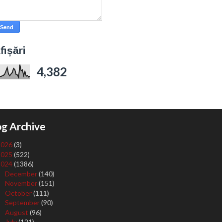
fișări
4,382
og Archive
2026
(3)
2025
(522)
2024
(1386)
December
(140)
►
November
(151)
►
October
(111)
►
September
(90)
►
August
(96)
►
July
(121)