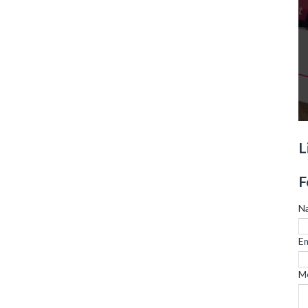
L
F
N
Em
M