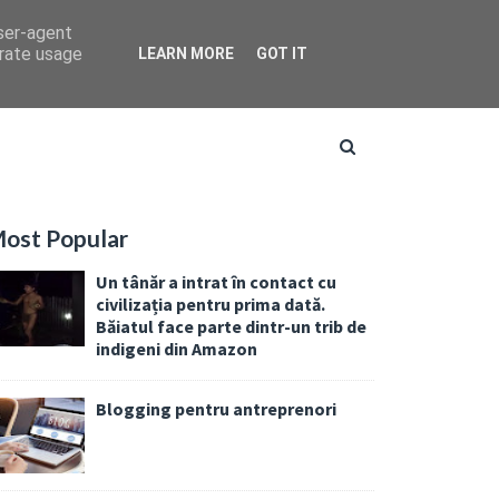
user-agent
erate usage
LEARN MORE
GOT IT
ost Popular
Un tânăr a intrat în contact cu
civilizația pentru prima dată.
Băiatul face parte dintr-un trib de
indigeni din Amazon
Blogging pentru antreprenori