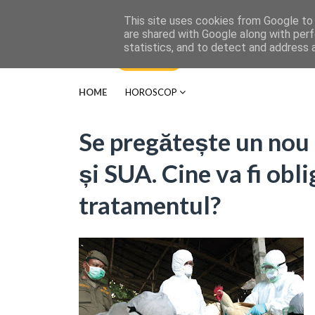
This site uses cookies from Google to d
are shared with Google along with perf
statistics, and to detect and address 
HOME
HOROSCOP
Se pregătește un nou 
și SUA. Cine va fi obl
tratamentul?