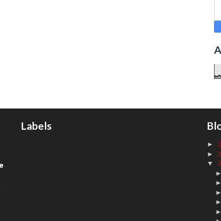
A
Labels
Bl
►
►
▼
de