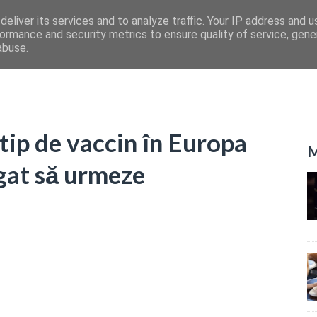
eliver its services and to analyze traffic. Your IP address and 
ormance and security metrics to ensure quality of service, gen
abuse.
tip de vaccin în Europa
M
igat să urmeze