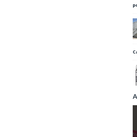
p
C
A