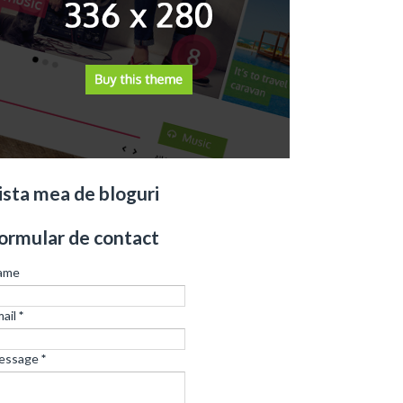
ista mea de bloguri
ormular de contact
ame
ail
*
essage
*