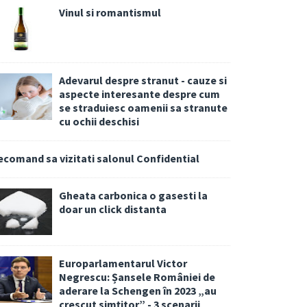
Vinul si romantismul
Adevarul despre stranut - cauze si
aspecte interesante despre cum
se straduiesc oamenii sa stranute
cu ochii deschisi
ecomand sa vizitati salonul Confidential
Gheata carbonica o gasesti la
doar un click distanta
Europarlamentarul Victor
Negrescu: Șansele României de
aderare la Schengen în 2023 „au
crescut simțitor” - 3 scenarii