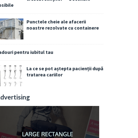
osibile
Punctele cheie ale afacerii
noastre rezolvate cu containere
adouri pentru iubitul tau
La ce se pot aștepta pacienții după
tratarea cariilor
dvertising