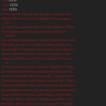
►
June
(121)
►
May
(135)
▼
A fost lansat robotul care îți umple rezervorul în...
Viktor Orban nu-l lasă pe Donald Trump la greu.
Un...
Ce meniu au sportivii de la Jocurile Olimpice 2024...
Un pasager a murit după ce a fost aspirat de
motor...
Un cetățean moldovean, care lucra pentru serviciil...
Minunile care au loc în războiul dintre Rusia și U...
Percheziții în Parlamentul European, sunt căutate ...
Val de violențe în Mexic, înaintea scrutinului din...
Amenzi usturătoare pentru șoferii care folosesc
ac...
Costel a avut parte de o moarte cumplită în Italia...
Un terorist aflat pe moarte face dezvăluiri șoc în...
Furtuna tropicală care face ravagii: 7 oameni au m...
General american, avertisment care dă fiori: "Dacă...
Omul lui Vladimir Putin, avertisment șocant: Dacă ...
Se pregătește un nou tip de vaccin în Europa și SU...
Taxa pe kilometraj, noua găselniță a „salvatorilor...
Pătrunjel fals și căpșuni măsluite pe tarabe. Cum ...
Nemții au ajuns să bea cafea pe datorie: "Pensiile...