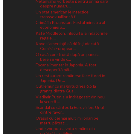
Netanyahu vorbește pentru prima oară
despre număru...
Un stat american le interzice
transsexualilor să f...
Crimă în Kazahstan. Fostul ministru al
economiei a...
Kate Middleton, înlocuită la îndatoririle
regale. ...
Kovesi amenință că dă în judecată
Comisia European...
O casă construită după un pariu la
bere se vinde c...
Focar alimentar în Japonia. A fost
descoperită pâi...
Un restaurant românesc face furori în
Japonia. Un ...
Cutremur cu magnitudinea 6,5 la
graniţa dintre Gua...
Vladimir Putin s-a îndrăgostit din nou,
la scurtă ...
Scandal cu cântec la Eurovision. Unul
dintre favor...
Orașul cu cei mai mulți milionari pe
metru pătrat:...
Unde vor putea vota românii din
străinătate. Minis...