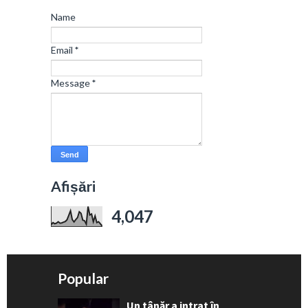
Name
Email
*
Message
*
Afișări
4,047
Popular
Un tânăr a intrat în