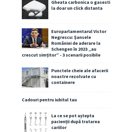
Gheata carbonica o gasesti
la doar un click distanta
Europarlamentarul Victor
Negrescu: Șansele
României de aderare la
Schengen în 2023 „au
crescut simțitor” - 3 scenarii posibile
Punctele cheie ale afacerii
noastre rezolvate cu
containere
Cadouri pentru iubitul tau
La ce se pot aștepta
pacienții după tratarea
cariilor