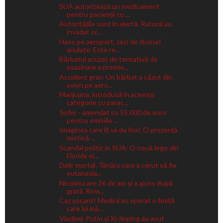
SUA autorizează un medicament
pentru pacienții cu ...
Autoritățile sunt în alertă. Ratonii au
invadat or...
Haos pe aeroport, zeci de zboruri
anulate. Este re...
Bărbatul acuzat de tentativă de
asasinare a premie...
Accident grav: Un bărbat a căzut din
avion pe aero...
Marijuana, introdusă în aceeași
categorie cu parac...
Șofer - amendat cu 55.000 de euro
pentru emisiile ...
Imaginea care îți va da fiori. O prezență
mistică ...
Scandal politic în SUA: O nouă lege din
Florida el...
Delir mortal: Tânăra care a cerut să fie
eutanasia...
Nicoleta are 26 de ani și a ajuns după
gratii. Rom...
Caz șocant! Medicii au operat o fetiță
care își mâ...
Vladimir Putin și Xi Jinping au avut