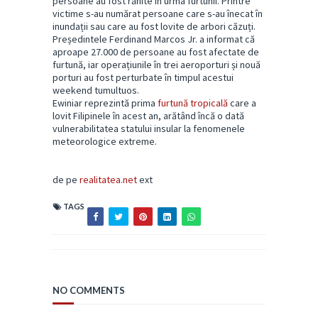
persoane au fost rănite în urma furtunii. Printre
victime s-au numărat persoane care s-au înecat în
inundații sau care au fost lovite de arbori căzuți.
Președintele Ferdinand Marcos Jr. a informat că
aproape 27.000 de persoane au fost afectate de
furtună, iar operațiunile în trei aeroporturi și nouă
porturi au fost perturbate în timpul acestui
weekend tumultuos.
Ewiniar reprezintă prima
furtună tropicală
care a
lovit Filipinele în acest an, arătând încă o dată
vulnerabilitatea statului insular la fenomenele
meteorologice extreme.
de pe
realitatea.net
ext
TAGS
NO COMMENTS