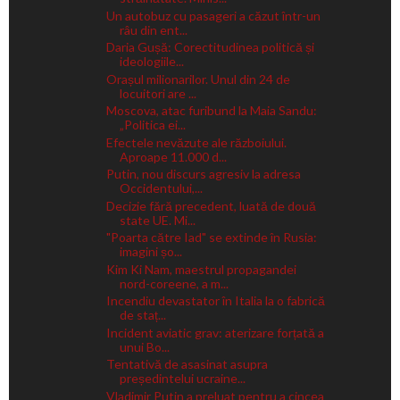
Un autobuz cu pasageri a căzut într-un
râu din ent...
Daria Gușă: Corectitudinea politică și
ideologiile...
Orașul milionarilor. Unul din 24 de
locuitori are ...
Moscova, atac furibund la Maia Sandu:
„Politica ei...
Efectele nevăzute ale războiului.
Aproape 11.000 d...
Putin, nou discurs agresiv la adresa
Occidentului,...
Decizie fără precedent, luată de două
state UE. Mi...
"Poarta către Iad" se extinde în Rusia:
imagini șo...
Kim Ki Nam, maestrul propagandei
nord-coreene, a m...
Incendiu devastator în Italia la o fabrică
de staț...
Incident aviatic grav: aterizare forțată a
unui Bo...
Tentativă de asasinat asupra
președintelui ucraine...
Vladimir Putin a preluat pentru a cincea