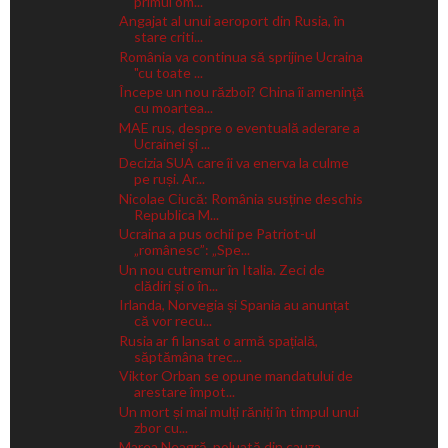
primul om...
Angajat al unui aeroport din Rusia, în
stare criti...
România va continua să sprijine Ucraina
"cu toate ...
Începe un nou război? China îi ameninţă
cu moartea...
MAE rus, despre o eventuală aderare a
Ucrainei şi ...
Decizia SUA care îi va enerva la culme
pe ruși. Ar...
Nicolae Ciucă: România susține deschis
Republica M...
Ucraina a pus ochii pe Patriot-ul
„românesc”: „Spe...
Un nou cutremur în Italia. Zeci de
clădiri și o în...
Irlanda, Norvegia și Spania au anunțat
că vor recu...
Rusia ar fi lansat o armă spațială,
săptămâna trec...
Viktor Orban se opune mandatului de
arestare împot...
Un mort și mai mulți răniți în timpul unui
zbor cu...
Marea Neagră, poluată din cauza