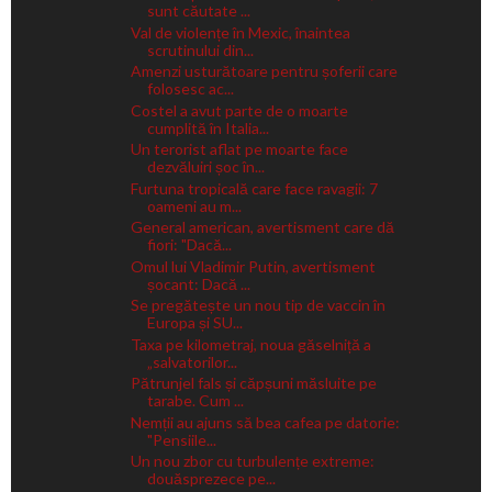
sunt căutate ...
Val de violențe în Mexic, înaintea
scrutinului din...
Amenzi usturătoare pentru șoferii care
folosesc ac...
Costel a avut parte de o moarte
cumplită în Italia...
Un terorist aflat pe moarte face
dezvăluiri șoc în...
Furtuna tropicală care face ravagii: 7
oameni au m...
General american, avertisment care dă
fiori: "Dacă...
Omul lui Vladimir Putin, avertisment
șocant: Dacă ...
Se pregătește un nou tip de vaccin în
Europa și SU...
Taxa pe kilometraj, noua găselniță a
„salvatorilor...
Pătrunjel fals și căpșuni măsluite pe
tarabe. Cum ...
Nemții au ajuns să bea cafea pe datorie:
"Pensiile...
Un nou zbor cu turbulențe extreme:
douăsprezece pe...