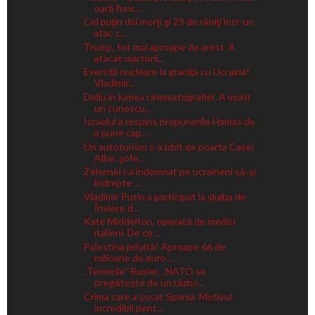
oară func...
Cel puţin doi morţi şi 23 de răniţi într-un
atac c...
Trump, tot mai aproape de arest. A
atacat martorii...
Exerciții nucleare la granița cu Ucraina!
Vladimir...
Doliu în lumea cinematografiei. A murit
un cunoscu...
Israelul a respins propunerile Hamas de
a pune cap...
Un autoturism s-a izbit de poarta Casei
Albe, şofe...
Zelenski i-a îndemnat pe ucraineni să-și
îndrepte ...
Vladimir Putin a participat la slujba de
Înviere d...
Kate Middelton, operată de medici
italieni. De ce ...
Palestina jefuită! Aproape 66 de
milioane de euro ...
„Temerile” Rusiei: „NATO se
pregătește de un războ...
Crima care a șocat Spania. Motivul
incredibil pent...