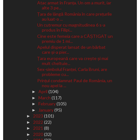
Atac armat în Franța. Un om a murit, iar
alte 3 pe...
Țara de lângă România în care prețurile
au luat-o ...
Un cutremur cu magnitudinea 6 s-a
produs în Filipi...
Cine este femeia care a CÂȘTIGAT un
premiu de 1 mi...
Apelul disperat lansat de un bărbat
care și-a pier...
Țara europeană care va crește și mai
mult cheltuie...
Sex-simbolul Franței, Carla Bruni, are
probleme cu...
Prințul condamnat Paul de România, un
nou apel la ...
April
(104)
►
March
(117)
►
February
(105)
►
January
(95)
►
2023
(101)
►
2022
(22)
►
2021
(8)
►
2020
(32)
►