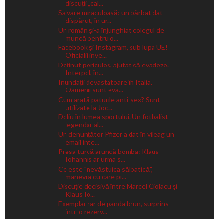
discuții „cal...
Salvare miraculoasă: un bărbat dat
dispărut, în ur...
Un român și-a înjunghiat colegul de
muncă pentru o...
Facebook și Instagram, sub lupa UE!
Oficialii inve...
Deținut periculos, ajutat să evadeze.
Interpol, în...
Inundații devastatoare în Italia.
Oamenii sunt eva...
Cum arată paturile anti-sex? Sunt
utilizate la Joc...
Doliu în lumea sportului. Un fotbalist
legendar al...
Un denunțător Pfizer a dat în vileag un
email inte...
Presa turcă aruncă bomba: Klaus
Iohannis ar urma s...
Ce este "nevăstuica sălbatică",
manevra cu care pi...
Discuție decisivă între Marcel Ciolacu și
Klaus Io...
Exemplar rar de panda brun, surprins
într-o rezerv...