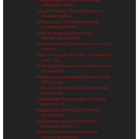
războiului: nivelu...
Klaus Iohannis: "Tocmai am avut o
discuție telefon...
Prima reacție a Kremlinului după
moartea președint...
Furie în Israel, după emiterea
mandatului de arest...
Flatulența vacilor, problema care nu îi dă
pace lu...
Atac la o școală din China. 2 oameni au
murit, 10 ...
O fostă directoare pentru diversitate a
Facebook ș...
Moartea președintelui iranian Ebrahim
Raisi. Israe...
Cine este Ebrahim Raisi, președintele
Iranului dis...
Porturile din Europa, pline de mașini
electrice ch...
Magazin de bijuterii, jefuit în timp
record în pli...
Elicopterul care îl transporta pe
președintele Ira...
Rebecca are de 6 ani un implant
contraceptiv bloca...