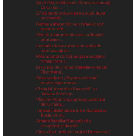
Șoc în Marea Britanie: Premierul anunță
că va rein...
27 de morți, inclusiv patru copii, după
un incendi...
Hamas a atacat din nou Israelul: opt
rachete ar fi...
Pilot britanic mort în urma prăbuşirii
unui avion ...
Incendiu devastator la un spital de
nou-născuţi di...
MAE anunță că toţi cei şase cetăţeni
români care s...
La un pas de o nouă tragedie aviatică!
Elicopterul...
Rusia va da un „răspuns adecvat”
pentru expluzarea...
China își „încordează mușchii” cu
Taiwan. A înconj...
Vladimir Putin vrea oprirea războiului
din Ucraina...
Tensiuni diplomatice între România și
Rusia. Un di...
Armata israeliană anunţă că a
recuperat cadavrele ...
Cine a fost „influencerul lui Dumnezeu”,