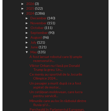
2026
(3)
►
2025
(522)
►
2024
(1386)
▼
December
(140)
►
November
(151)
►
October
(111)
►
September
(90)
►
August
(96)
►
July
(121)
►
June
(121)
►
May
(135)
▼
A fost lansat robotul care îți umple
rezervorul în...
Viktor Orban nu-l lasă pe Donald
Trump la greu. Un...
Ce meniu au sportivii de la Jocurile
Olimpice 2024...
Un pasager a murit după ce a fost
aspirat de motor...
Un cetățean moldovean, care lucra
pentru serviciil...
Minunile care au loc în războiul dintre
Rusia și U...
Percheziții în Parlamentul European,