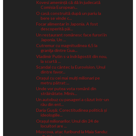
Kovesi amenință că dă în judecată
Comisia European...
O casă construită după un pariu la
bere se vinde c...
Focar alimentar în Japonia. A fost
descoperită pâi...
Un restaurant românesc face furori în
Japonia. Un ...
Cutremur cu magnitudinea 6,5 la
graniţa dintre Gua...
Vladimir Putin s-a îndrăgostit din nou,
la scurtă ...
Scandal cu cântec la Eurovision. Unul
dintre favor...
Orașul cu cei mai mulți milionari pe
metru pătrat:...
Unde vor putea vota românii din
străinătate. Minis...
Un autobuz cu pasageri a căzut într-un
râu din ent...
Daria Gușă: Corectitudinea politică și
ideologiile...
Orașul milionarilor. Unul din 24 de
locuitori are ...
Moscova, atac furibund la Maia Sandu: