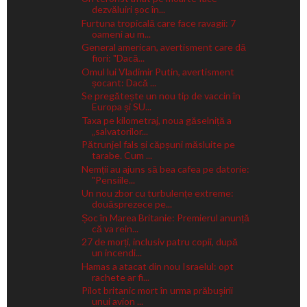
dezvăluiri șoc în...
Furtuna tropicală care face ravagii: 7
oameni au m...
General american, avertisment care dă
fiori: "Dacă...
Omul lui Vladimir Putin, avertisment
șocant: Dacă ...
Se pregătește un nou tip de vaccin în
Europa și SU...
Taxa pe kilometraj, noua găselniță a
„salvatorilor...
Pătrunjel fals și căpșuni măsluite pe
tarabe. Cum ...
Nemții au ajuns să bea cafea pe datorie:
"Pensiile...
Un nou zbor cu turbulențe extreme:
douăsprezece pe...
Șoc în Marea Britanie: Premierul anunță
că va rein...
27 de morți, inclusiv patru copii, după
un incendi...
Hamas a atacat din nou Israelul: opt
rachete ar fi...
Pilot britanic mort în urma prăbuşirii
unui avion ...