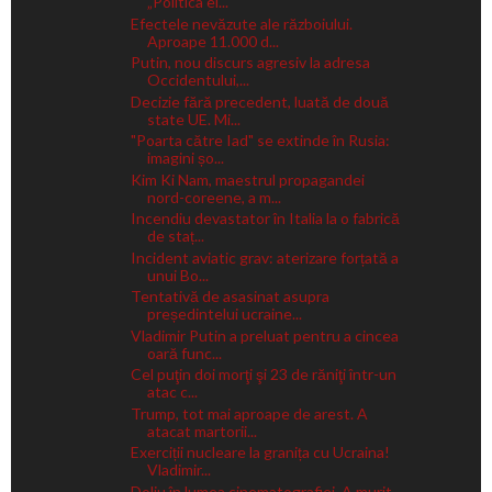
„Politica ei...
Efectele nevăzute ale războiului.
Aproape 11.000 d...
Putin, nou discurs agresiv la adresa
Occidentului,...
Decizie fără precedent, luată de două
state UE. Mi...
"Poarta către Iad" se extinde în Rusia:
imagini șo...
Kim Ki Nam, maestrul propagandei
nord-coreene, a m...
Incendiu devastator în Italia la o fabrică
de staț...
Incident aviatic grav: aterizare forțată a
unui Bo...
Tentativă de asasinat asupra
președintelui ucraine...
Vladimir Putin a preluat pentru a cincea
oară func...
Cel puţin doi morţi şi 23 de răniţi într-un
atac c...
Trump, tot mai aproape de arest. A
atacat martorii...
Exerciții nucleare la granița cu Ucraina!
Vladimir...
Doliu în lumea cinematografiei. A murit