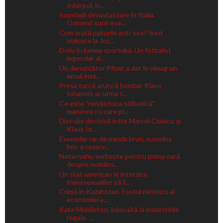
Interpol, în...
Inundații devastatoare în Italia.
Oamenii sunt eva...
Cum arată paturile anti-sex? Sunt
utilizate la Joc...
Doliu în lumea sportului. Un fotbalist
legendar al...
Un denunțător Pfizer a dat în vileag un
email inte...
Presa turcă aruncă bomba: Klaus
Iohannis ar urma s...
Ce este "nevăstuica sălbatică",
manevra cu care pi...
Discuție decisivă între Marcel Ciolacu și
Klaus Io...
Exemplar rar de panda brun, surprins
într-o rezerv...
Netanyahu vorbește pentru prima oară
despre număru...
Un stat american le interzice
transsexualilor să f...
Crimă în Kazahstan. Fostul ministru al
economiei a...
Kate Middleton, înlocuită la îndatoririle
regale. ...