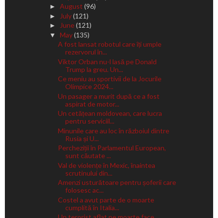
August
(96)
►
July
(121)
►
June
(121)
►
May
(135)
▼
A fost lansat robotul care îți umple
rezervorul în...
Viktor Orban nu-l lasă pe Donald
Trump la greu. Un...
Ce meniu au sportivii de la Jocurile
Olimpice 2024...
Un pasager a murit după ce a fost
aspirat de motor...
Un cetățean moldovean, care lucra
pentru serviciil...
Minunile care au loc în războiul dintre
Rusia și U...
Percheziții în Parlamentul European,
sunt căutate ...
Val de violențe în Mexic, înaintea
scrutinului din...
Amenzi usturătoare pentru șoferii care
folosesc ac...
Costel a avut parte de o moarte
cumplită în Italia...
Un terorist aflat pe moarte face