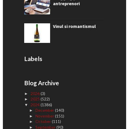
antreprenori
Vinul si romantismul
Labels
Blog Archive
2026
(3)
►
2025
(522)
►
2024
(1386)
▼
December
(140)
►
November
(151)
►
October
(111)
►
September
(90)
►