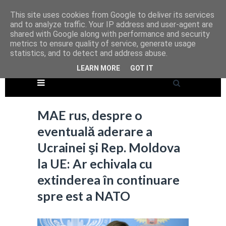
This site uses cookies from Google to deliver its services
and to analyze traffic. Your IP address and user-agent are
shared with Google along with performance and security
metrics to ensure quality of service, generate usage
statistics, and to detect and address abuse.
LEARN MORE
GOT IT
MAE rus, despre o
eventuală aderare a
Ucrainei şi Rep. Moldova
la UE: Ar echivala cu
extinderea în continuare
spre est a NATO