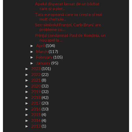
Apelul disperat lansat de un bărbat
care și-a pier...
Țara europeană care va crește și mai
mult cheltuie...
Sex-simbolul Franței, Carla Bruni, are
probleme cu...
Prințul condamnat Paul de România, un
nou apel la ...
April
(104)
►
March
(117)
►
February
(105)
►
January
(95)
►
2023
(101)
►
2022
(22)
►
2021
(8)
►
2020
(32)
►
2019
(32)
►
2018
(42)
►
2017
(20)
►
2016
(10)
►
2015
(4)
►
2014
(4)
►
2013
(1)
►