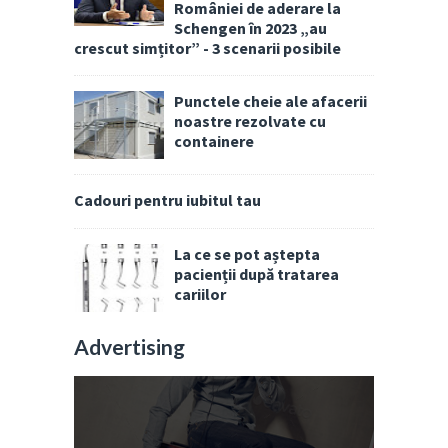
României de aderare la
Schengen în 2023 „au
crescut simțitor” - 3 scenarii posibile
Punctele cheie ale afacerii
noastre rezolvate cu
containere
Cadouri pentru iubitul tau
La ce se pot aștepta
pacienții după tratarea
cariilor
Advertising