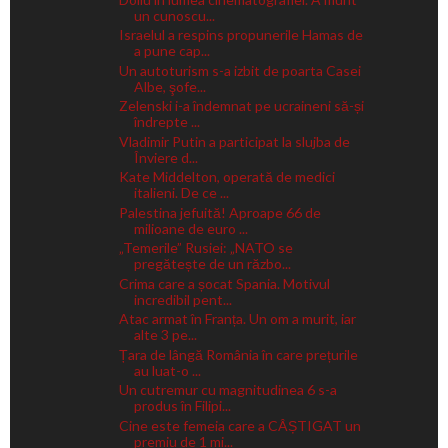
un cunoscu...
Israelul a respins propunerile Hamas de
a pune cap...
Un autoturism s-a izbit de poarta Casei
Albe, şofe...
Zelenski i-a îndemnat pe ucraineni să-și
îndrepte ...
Vladimir Putin a participat la slujba de
Înviere d...
Kate Middelton, operată de medici
italieni. De ce ...
Palestina jefuită! Aproape 66 de
milioane de euro ...
„Temerile” Rusiei: „NATO se
pregătește de un războ...
Crima care a șocat Spania. Motivul
incredibil pent...
Atac armat în Franța. Un om a murit, iar
alte 3 pe...
Țara de lângă România în care prețurile
au luat-o ...
Un cutremur cu magnitudinea 6 s-a
produs în Filipi...
Cine este femeia care a CÂȘTIGAT un
premiu de 1 mi...