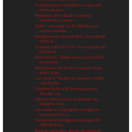
Accident grav: Un bărbat a căzut din
avion pe aero...
Marijuana, introdusă în aceeași
categorie cu parac...
Șofer - amendat cu 55.000 de euro
pentru emisiile ...
Imaginea care îți va da fiori. O prezență
mistică ...
Scandal politic în SUA: O nouă lege din
Florida el...
Delir mortal: Tânăra care a cerut să fie
eutanasia...
Nicoleta are 26 de ani și a ajuns după
gratii. Rom...
Caz șocant! Medicii au operat o fetiță
care își mâ...
Vladimir Putin și Xi Jinping au avut
discuții „cal...
Salvare miraculoasă: un bărbat dat
dispărut, în ur...
Un român și-a înjunghiat colegul de
muncă pentru o...
Facebook și Instagram, sub lupa UE!
Oficialii inve...
Deținut periculos, ajutat să evadeze.