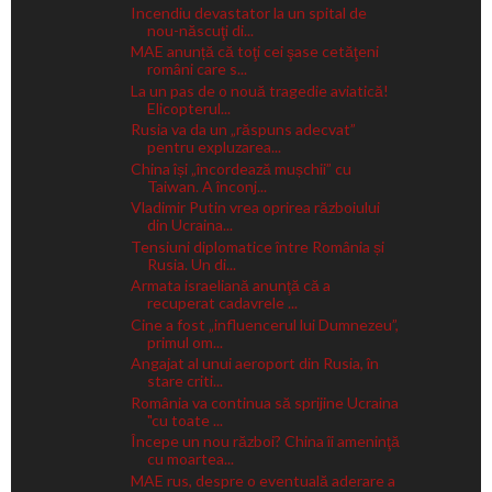
Incendiu devastator la un spital de
nou-născuţi di...
MAE anunță că toţi cei şase cetăţeni
români care s...
La un pas de o nouă tragedie aviatică!
Elicopterul...
Rusia va da un „răspuns adecvat”
pentru expluzarea...
China își „încordează mușchii” cu
Taiwan. A înconj...
Vladimir Putin vrea oprirea războiului
din Ucraina...
Tensiuni diplomatice între România și
Rusia. Un di...
Armata israeliană anunţă că a
recuperat cadavrele ...
Cine a fost „influencerul lui Dumnezeu”,
primul om...
Angajat al unui aeroport din Rusia, în
stare criti...
România va continua să sprijine Ucraina
"cu toate ...
Începe un nou război? China îi ameninţă
cu moartea...
MAE rus, despre o eventuală aderare a