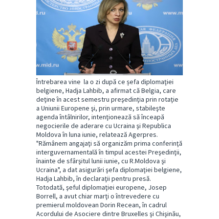
Întrebarea vine la o zi după ce șefa diplomaţiei
belgiene, Hadja Lahbib, a afirmat că Belgia, care
deţine în acest semestru preşedinţia prin rotaţie
a Uniunii Europene şi, prin urmare, stabileşte
agenda întâlnirilor, intenţionează să înceapă
negocierile de aderare cu Ucraina şi Republica
Moldova în luna iunie, relatează Agerpres.
"Rămânem angajaţi să organizăm prima conferinţă
interguvernamentală în timpul acestei Preşedinţii,
înainte de sfârşitul lunii iunie, cu R.Moldova şi
Ucraina", a dat asigurări şefa diplomaţiei belgiene,
Hadja Lahbib, în declaraţii pentru presă.
Totodată, şeful diplomaţiei europene, Josep
Borrell, a avut chiar marţi o întrevedere cu
premierul moldovean Dorin Recean, în cadrul
Acordului de Asociere dintre Bruxelles şi Chişinău,