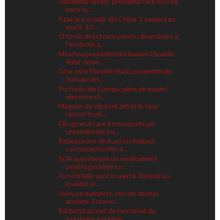
Flatulența vacilor, problema care nu îi dă
pace lu...
Atac la o școală din China. 2 oameni au
murit, 10 ...
O fostă directoare pentru diversitate a
Facebook ș...
Moartea președintelui iranian Ebrahim
Raisi. Israe...
Cine este Ebrahim Raisi, președintele
Iranului dis...
Porturile din Europa, pline de mașini
electrice ch...
Magazin de bijuterii, jefuit în timp
record în pli...
Elicopterul care îl transporta pe
președintele Ira...
Rebecca are de 6 ani un implant
contraceptiv bloca...
SUA autorizează un medicament
pentru pacienții cu ...
Autoritățile sunt în alertă. Ratonii au
invadat or...
Haos pe aeroport, zeci de zboruri
anulate. Este re...
Bărbatul acuzat de tentativă de
asasinare a premie...