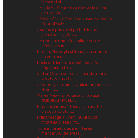
Ucrainei şi ...
Decizia SUA care îi va enerva la culme
pe ruși. Ar...
Nicolae Ciucă: România susține deschis
Republica M...
Ucraina a pus ochii pe Patriot-ul
„românesc”: „Spe...
Un nou cutremur în Italia. Zeci de
clădiri și o în...
Irlanda, Norvegia și Spania au anunțat
că vor recu...
Rusia ar fi lansat o armă spațială,
săptămâna trec...
Viktor Orban se opune mandatului de
arestare împot...
Un mort și mai mulți răniți în timpul unui
zbor cu...
Marea Neagră, poluată din cauza
războiului: nivelu...
Klaus Iohannis: "Tocmai am avut o
discuție telefon...
Prima reacție a Kremlinului după
moartea președint...
Furie în Israel, după emiterea
mandatului de arest...