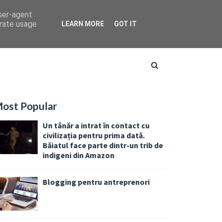
user-agent
erate usage
LEARN MORE
GOT IT
ost Popular
Un tânăr a intrat în contact cu
civilizația pentru prima dată.
Băiatul face parte dintr-un trib de
indigeni din Amazon
Blogging pentru antreprenori