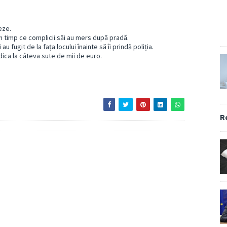
ceze.
n timp ce complicii săi au mers după pradă.
u fugit de la fața locului înainte să îi prindă poliția.
dica la câteva sute de mii de euro.
R