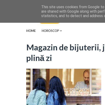
This site uses cookies from Google to d
are shared with Google along with perf
statistics, and to detect and address 
HOME
HOROSCOP
Magazin de bijuterii, j
plină zi