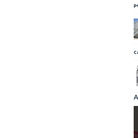
p
C
A