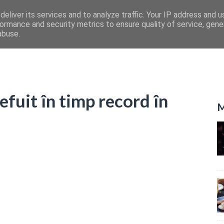
eliver its services and to analyze traffic. Your IP address and 
ormance and security metrics to ensure quality of service, gen
abuse.
efuit în timp record în
M