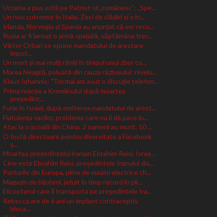
Ucraina a pus ochii pe Patriot-ul „românesc”: „Spe...
Un nou cutremur în Italia. Zeci de clădiri și o în...
Irlanda, Norvegia și Spania au anunțat că vor recu...
Rusia ar fi lansat o armă spațială, săptămâna trec...
Viktor Orban se opune mandatului de arestare
împot...
Un mort și mai mulți răniți în timpul unui zbor cu...
Marea Neagră, poluată din cauza războiului: nivelu...
Klaus Iohannis: "Tocmai am avut o discuție telefon...
Prima reacție a Kremlinului după moartea
președint...
Furie în Israel, după emiterea mandatului de arest...
Flatulența vacilor, problema care nu îi dă pace lu...
Atac la o școală din China. 2 oameni au murit, 10 ...
O fostă directoare pentru diversitate a Facebook
ș...
Moartea președintelui iranian Ebrahim Raisi. Israe...
Cine este Ebrahim Raisi, președintele Iranului dis...
Porturile din Europa, pline de mașini electrice ch...
Magazin de bijuterii, jefuit în timp record în pli...
Elicopterul care îl transporta pe președintele Ira...
Rebecca are de 6 ani un implant contraceptiv
bloca...