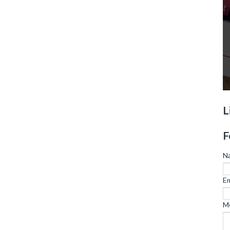
L
F
N
Em
M