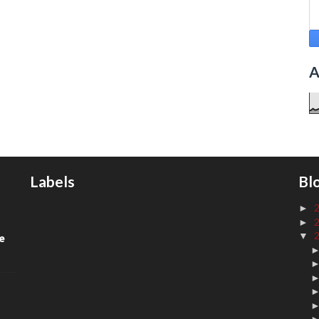
A
Labels
Bl
►
►
▼
de