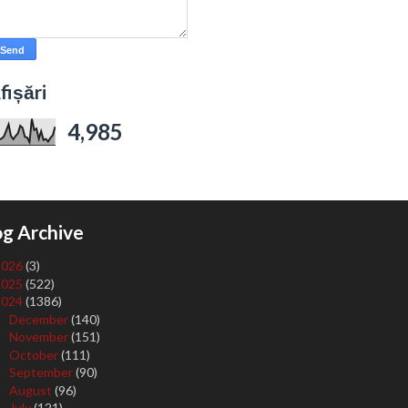
fișări
4,985
og Archive
2026
(3)
2025
(522)
2024
(1386)
December
(140)
►
November
(151)
►
October
(111)
►
September
(90)
►
August
(96)
►
July
(121)