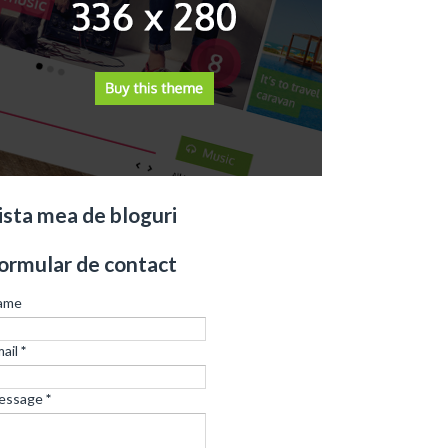
ista mea de bloguri
ormular de contact
ame
ail
*
essage
*