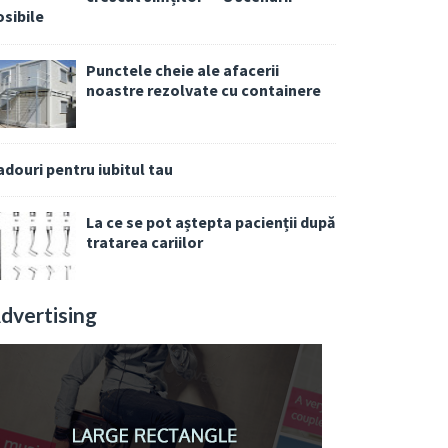
osibile
Punctele cheie ale afacerii
noastre rezolvate cu containere
adouri pentru iubitul tau
La ce se pot aștepta pacienții după
tratarea cariilor
dvertising