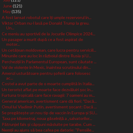
►
June
(121)
►
May
(135)
▼
A fost lansat robotul care îți umple rezervorul în...
Viktor Orban nu-l lasă pe Donald Trump la greu.
Un...
Ce meniu au sportivii de la Jocurile Olimpice 2024...
Un pasager a murit după ce a fost aspirat de
motor...
Un cetățean moldovean, care lucra pentru serviciil...
Minunile care au loc în războiul dintre Rusia și U...
Percheziții în Parlamentul European, sunt căutate ...
Val de violențe în Mexic, înaintea scrutinului din...
Amenzi usturătoare pentru șoferii care folosesc
ac...
Costel a avut parte de o moarte cumplită în Italia...
Un terorist aflat pe moarte face dezvăluiri șoc în...
Furtuna tropicală care face ravagii: 7 oameni au m...
General american, avertisment care dă fiori: "Dacă...
Omul lui Vladimir Putin, avertisment șocant: Dacă ...
Se pregătește un nou tip de vaccin în Europa și SU...
Taxa pe kilometraj, noua găselniță a „salvatorilor...
Pătrunjel fals și căpșuni măsluite pe tarabe. Cum ...
Nemții au ajuns să bea cafea pe datorie: "Pensiile...