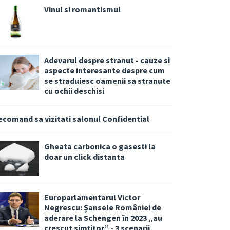
Vinul si romantismul
Adevarul despre stranut - cauze si
aspecte interesante despre cum
se straduiesc oamenii sa stranute
cu ochii deschisi
ecomand sa vizitati salonul Confidential
Gheata carbonica o gasesti la
doar un click distanta
Europarlamentarul Victor
Negrescu: Șansele României de
aderare la Schengen în 2023 „au
crescut simțitor” - 3 scenarii