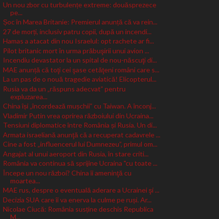
Un nou zbor cu turbulențe extreme: douăsprezece
pe...
Șoc în Marea Britanie: Premierul anunță că va rein...
27 de morți, inclusiv patru copii, după un incendi...
Hamas a atacat din nou Israelul: opt rachete ar fi...
Pilot britanic mort în urma prăbuşirii unui avion ...
Incendiu devastator la un spital de nou-născuţi di...
MAE anunță că toţi cei şase cetăţeni români care s...
La un pas de o nouă tragedie aviatică! Elicopterul...
Rusia va da un „răspuns adecvat” pentru
expluzarea...
China își „încordează mușchii” cu Taiwan. A înconj...
Vladimir Putin vrea oprirea războiului din Ucraina...
Tensiuni diplomatice între România și Rusia. Un di...
Armata israeliană anunţă că a recuperat cadavrele ...
Cine a fost „influencerul lui Dumnezeu”, primul om...
Angajat al unui aeroport din Rusia, în stare criti...
România va continua să sprijine Ucraina "cu toate ...
Începe un nou război? China îi ameninţă cu
moartea...
MAE rus, despre o eventuală aderare a Ucrainei şi ...
Decizia SUA care îi va enerva la culme pe ruși. Ar...
Nicolae Ciucă: România susține deschis Republica
M...