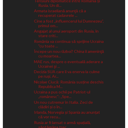
Tensiuni diplomatice între România și
Rusia. Un di...
Armata israeliană anunţă că a
recuperat cadavrele ...
Cine a fost „influencerul lui Dumnezeu”,
primul om...
Angajat al unui aeroport din Rusia, în
stare criti...
România va continua să sprijine Ucraina
"cu toate ...
Începe un nou război? China îi ameninţă
cu moartea...
MAE rus, despre o eventuală aderare a
Ucrainei şi ...
Decizia SUA care îi va enerva la culme
pe ruși. Ar...
Nicolae Ciucă: România susține deschis
Republica M...
Ucraina a pus ochii pe Patriot-ul
„românesc”: „Spe...
Un nou cutremur în Italia. Zeci de
clădiri și o în...
Irlanda, Norvegia și Spania au anunțat
că vor recu...
Rusia ar fi lansat o armă spațială,
săptămâna trec...