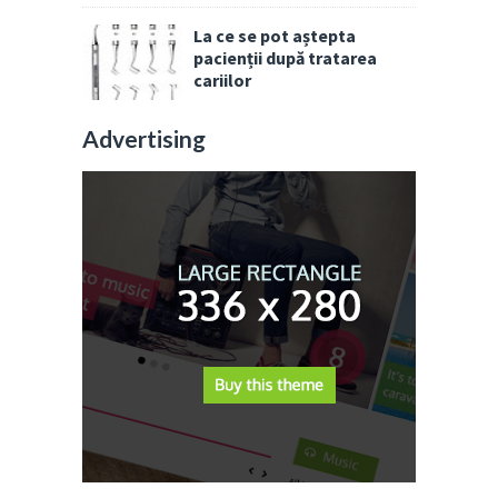
La ce se pot aștepta
pacienții după tratarea
cariilor
Advertising