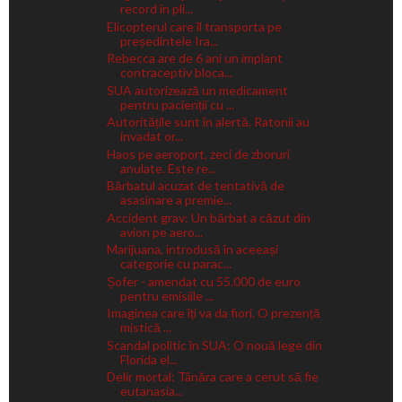
record în pli...
Elicopterul care îl transporta pe
președintele Ira...
Rebecca are de 6 ani un implant
contraceptiv bloca...
SUA autorizează un medicament
pentru pacienții cu ...
Autoritățile sunt în alertă. Ratonii au
invadat or...
Haos pe aeroport, zeci de zboruri
anulate. Este re...
Bărbatul acuzat de tentativă de
asasinare a premie...
Accident grav: Un bărbat a căzut din
avion pe aero...
Marijuana, introdusă în aceeași
categorie cu parac...
Șofer - amendat cu 55.000 de euro
pentru emisiile ...
Imaginea care îți va da fiori. O prezență
mistică ...
Scandal politic în SUA: O nouă lege din
Florida el...
Delir mortal: Tânăra care a cerut să fie
eutanasia...