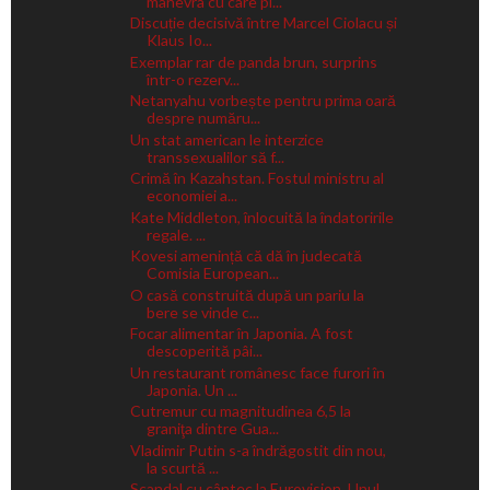
manevra cu care pi...
Discuție decisivă între Marcel Ciolacu și
Klaus Io...
Exemplar rar de panda brun, surprins
într-o rezerv...
Netanyahu vorbește pentru prima oară
despre număru...
Un stat american le interzice
transsexualilor să f...
Crimă în Kazahstan. Fostul ministru al
economiei a...
Kate Middleton, înlocuită la îndatoririle
regale. ...
Kovesi amenință că dă în judecată
Comisia European...
O casă construită după un pariu la
bere se vinde c...
Focar alimentar în Japonia. A fost
descoperită pâi...
Un restaurant românesc face furori în
Japonia. Un ...
Cutremur cu magnitudinea 6,5 la
graniţa dintre Gua...
Vladimir Putin s-a îndrăgostit din nou,
la scurtă ...
Scandal cu cântec la Eurovision. Unul