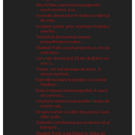
Kim Ki Nam, maestrul propagandei
nord-coreene, a m...
Incendiu devastator în Italia la o fabrică
de staț...
Incident aviatic grav: aterizare forțată a
unui Bo...
Tentativă de asasinat asupra
președintelui ucraine...
Vladimir Putin a preluat pentru a cincea
oară func...
Cel puţin doi morţi şi 23 de răniţi într-un
atac c...
Trump, tot mai aproape de arest. A
atacat martorii...
Exerciții nucleare la granița cu Ucraina!
Vladimir...
Doliu în lumea cinematografiei. A murit
un cunoscu...
Israelul a respins propunerile Hamas de
a pune cap...
Un autoturism s-a izbit de poarta Casei
Albe, şofe...
Zelenski i-a îndemnat pe ucraineni să-și
îndrepte ...
Vladimir Putin a participat la slujba de