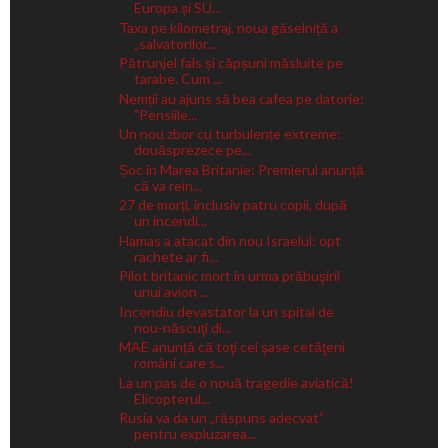
Europa și SU...
Taxa pe kilometraj, noua găselniță a
„salvatorilor...
Pătrunjel fals și căpșuni măsluite pe
tarabe. Cum ...
Nemții au ajuns să bea cafea pe datorie:
"Pensiile...
Un nou zbor cu turbulențe extreme:
douăsprezece pe...
Șoc în Marea Britanie: Premierul anunță
că va rein...
27 de morți, inclusiv patru copii, după
un incendi...
Hamas a atacat din nou Israelul: opt
rachete ar fi...
Pilot britanic mort în urma prăbuşirii
unui avion ...
Incendiu devastator la un spital de
nou-născuţi di...
MAE anunță că toţi cei şase cetăţeni
români care s...
La un pas de o nouă tragedie aviatică!
Elicopterul...
Rusia va da un „răspuns adecvat”
pentru expluzarea...