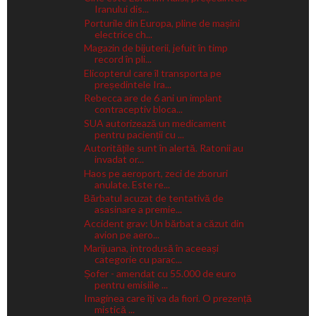
Iranului dis...
Porturile din Europa, pline de mașini
electrice ch...
Magazin de bijuterii, jefuit în timp
record în pli...
Elicopterul care îl transporta pe
președintele Ira...
Rebecca are de 6 ani un implant
contraceptiv bloca...
SUA autorizează un medicament
pentru pacienții cu ...
Autoritățile sunt în alertă. Ratonii au
invadat or...
Haos pe aeroport, zeci de zboruri
anulate. Este re...
Bărbatul acuzat de tentativă de
asasinare a premie...
Accident grav: Un bărbat a căzut din
avion pe aero...
Marijuana, introdusă în aceeași
categorie cu parac...
Șofer - amendat cu 55.000 de euro
pentru emisiile ...
Imaginea care îți va da fiori. O prezență
mistică ...