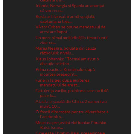
Irlanda, Norvegia și Spania au anunțat
că vor recu...
Rusia ar fi lansat o armă spațială,
săptămâna trec...
Viktor Orban se opune mandatului de
arestare împot...
Un mort și mai mulți răniți în timpul unui
zbor cu...
Marea Neagră, poluată din cauza
războiului: nivelu...
Klaus Iohannis: "Tocmai am avut o
discuție telefon...
Prima reacție a Kremlinului după
moartea președint...
Furie în Israel, după emiterea
mandatului de arest...
Flatulența vacilor, problema care nu îi dă
pace lu...
Atac la o școală din China. 2 oameni au
murit, 10 ...
O fostă directoare pentru diversitate a
Facebook ș...
Moartea președintelui iranian Ebrahim
Raisi. Israe...
Cine este Ebrahim Raisi, președintele