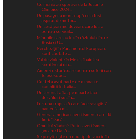
Ce meniu au sportivii de la Jocurile
Olimpice 2024...
Un pasager a murit după ce a fost
aspirat de motor...
Un cetățean moldovean, care lucra
pentru serviciil...
Minunile care au loc în războiul dintre
Rusia și U...
Percheziții în Parlamentul European,
sunt căutate ...
Val de violențe în Mexic, înaintea
scrutinului din...
Amenzi usturătoare pentru șoferii care
folosesc ac...
Costel a avut parte de o moarte
cumplită în Italia...
Un terorist aflat pe moarte face
dezvăluiri șoc în...
Furtuna tropicală care face ravagii: 7
oameni au m...
General american, avertisment care dă
fiori: "Dacă...
Omul lui Vladimir Putin, avertisment
șocant: Dacă ...
Se pregătește un nou tip de vaccin în