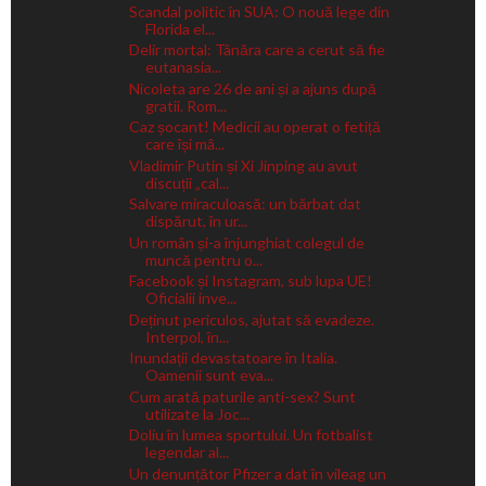
Scandal politic în SUA: O nouă lege din
Florida el...
Delir mortal: Tânăra care a cerut să fie
eutanasia...
Nicoleta are 26 de ani și a ajuns după
gratii. Rom...
Caz șocant! Medicii au operat o fetiță
care își mâ...
Vladimir Putin și Xi Jinping au avut
discuții „cal...
Salvare miraculoasă: un bărbat dat
dispărut, în ur...
Un român și-a înjunghiat colegul de
muncă pentru o...
Facebook și Instagram, sub lupa UE!
Oficialii inve...
Deținut periculos, ajutat să evadeze.
Interpol, în...
Inundații devastatoare în Italia.
Oamenii sunt eva...
Cum arată paturile anti-sex? Sunt
utilizate la Joc...
Doliu în lumea sportului. Un fotbalist
legendar al...
Un denunțător Pfizer a dat în vileag un