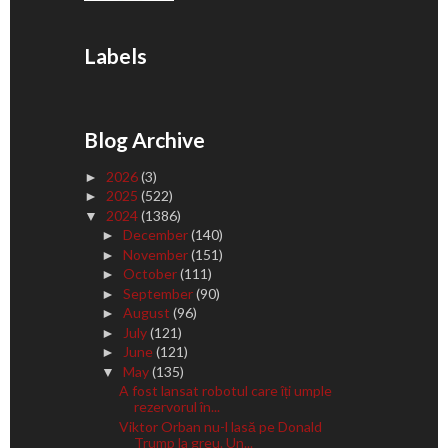
Labels
Blog Archive
2026
(3)
►
2025
(522)
►
2024
(1386)
▼
December
(140)
►
November
(151)
►
October
(111)
►
September
(90)
►
August
(96)
►
July
(121)
►
June
(121)
►
May
(135)
▼
A fost lansat robotul care îți umple
rezervorul în...
Viktor Orban nu-l lasă pe Donald
Trump la greu. Un...