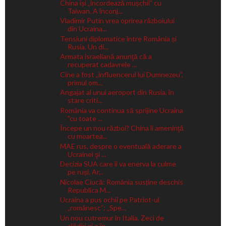
China își „încordează mușchii” cu
Taiwan. A înconj...
Vladimir Putin vrea oprirea războiului
din Ucraina...
Tensiuni diplomatice între România și
Rusia. Un di...
Armata israeliană anunţă că a
recuperat cadavrele ...
Cine a fost „influencerul lui Dumnezeu”,
primul om...
Angajat al unui aeroport din Rusia, în
stare criti...
România va continua să sprijine Ucraina
"cu toate ...
Începe un nou război? China îi ameninţă
cu moartea...
MAE rus, despre o eventuală aderare a
Ucrainei şi ...
Decizia SUA care îi va enerva la culme
pe ruși. Ar...
Nicolae Ciucă: România susține deschis
Republica M...
Ucraina a pus ochii pe Patriot-ul
„românesc”: „Spe...
Un nou cutremur în Italia. Zeci de
clădiri și o în...