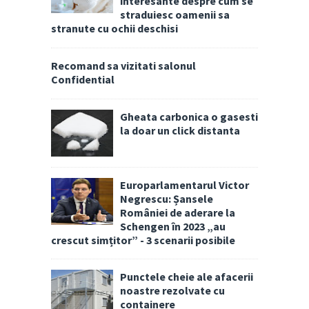
interesante despre cum se
straduiesc oamenii sa
stranute cu ochii deschisi
Recomand sa vizitati salonul
Confidential
Gheata carbonica o gasesti
la doar un click distanta
Europarlamentarul Victor
Negrescu: Șansele
României de aderare la
Schengen în 2023 „au
crescut simțitor” - 3 scenarii posibile
Punctele cheie ale afacerii
noastre rezolvate cu
containere