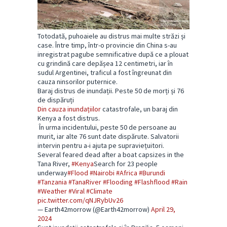
Totodată, puhoaiele au distrus mai multe străzi și
case. Între timp, într-o provincie din China s-au
inregistrat pagube semnificative după ce a plouat
cu grindină care depășea 12 centimetri, iar în
sudul Argentinei, traficul a fost îngreunat din
cauza ninsorilor puternice.
Baraj distrus de inundații. Peste 50 de morți și 76
de dispăruți
Din cauza inundațiilor
catastrofale, un baraj din
Kenya a fost distrus.
În urma incidentului, peste 50 de persoane au
murit, iar alte 76 sunt date dispărute. Salvatorii
intervin pentru a-i ajuta pe supraviețuitori.
Several feared dead after a boat capsizes in the
Tana River,
#Kenya
Search for 23 people
underway
#Flood
#Nairobi
#Africa
#Burundi
#Tanzania
#TanaRiver
#Flooding
#Flashflood
#Rain
#Weather
#Viral
#Climate
pic.twitter.com/qNJRybUv26
— Earth42morrow (@Earth42morrow)
April 29,
2024