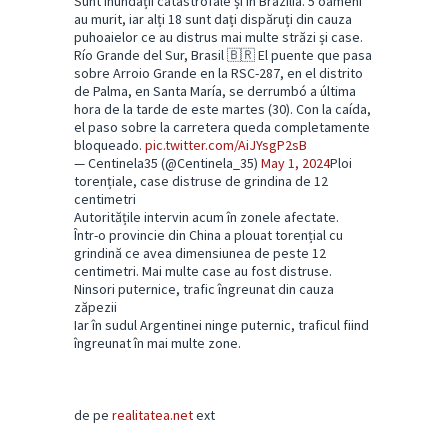
Sunt inundații catastrofale și în Brazilia. 5 oameni
au murit, iar alți 18 sunt dați dispăruți din cauza
puhoaielor ce au distrus mai multe străzi și case.
Río Grande del Sur, Brasil 🇧🇷 El puente que pasa
sobre Arroio Grande en la RSC-287, en el distrito
de Palma, en Santa María, se derrumbó a última
hora de la tarde de este martes (30). Con la caída,
el paso sobre la carretera queda completamente
bloqueado.
pic.twitter.com/AiJYsgP2sB
— Centinela35 (@Centinela_35)
May 1, 2024
Ploi
torențiale, case distruse de grindina de 12
centimetri
Autoritățile intervin acum în zonele afectate.
Într-o provincie din China a plouat torențial cu
grindină ce avea dimensiunea de peste 12
centimetri. Mai multe case au fost distruse.
Ninsori puternice, trafic îngreunat din cauza
zăpezii
Iar în sudul Argentinei ninge puternic, traficul fiind
îngreunat în mai multe zone.
de pe
realitatea.net
ext