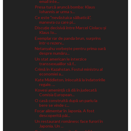
email inte...
Presa turcă aruncă bomba: Klaus
Iohannis ar urma s...
Ce este "nevăstuica sălbatică",
manevra cu care pi...
Discuție decisivă între Marcel Ciolacu și
Klaus Io...
Exemplar rar de panda brun, surprins
într-o rezerv...
Netanyahu vorbește pentru prima oară
despre număru...
Un stat american le interzice
transsexualilor să f...
Crimă în Kazahstan. Fostul ministru al
economiei a...
Kate Middleton, înlocuită la îndatoririle
regale. ...
Kovesi amenință că dă în judecată
Comisia European...
O casă construită după un pariu la
bere se vinde c...
Focar alimentar în Japonia. A fost
descoperită pâi...
Un restaurant românesc face furori în
Japonia. Un ...