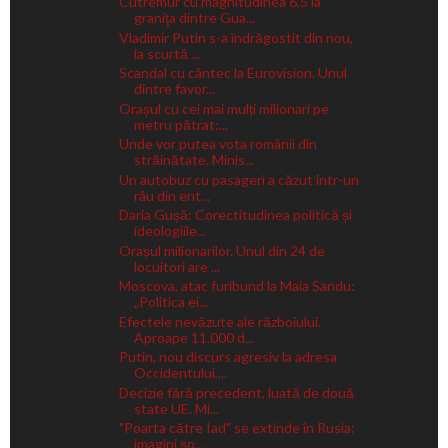
Cutremur cu magnitudinea 6,5 la
graniţa dintre Gua...
Vladimir Putin s-a îndrăgostit din nou,
la scurtă ...
Scandal cu cântec la Eurovision. Unul
dintre favor...
Orașul cu cei mai mulți milionari pe
metru pătrat:...
Unde vor putea vota românii din
străinătate. Minis...
Un autobuz cu pasageri a căzut într-un
râu din ent...
Daria Gușă: Corectitudinea politică și
ideologiile...
Orașul milionarilor. Unul din 24 de
locuitori are ...
Moscova, atac furibund la Maia Sandu:
„Politica ei...
Efectele nevăzute ale războiului.
Aproape 11.000 d...
Putin, nou discurs agresiv la adresa
Occidentului,...
Decizie fără precedent, luată de două
state UE. Mi...
"Poarta către Iad" se extinde în Rusia:
imagini șo...