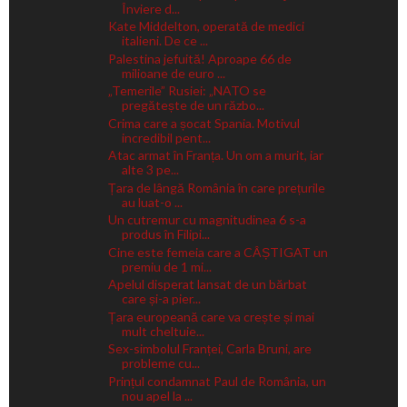
Înviere d...
Kate Middelton, operată de medici
italieni. De ce ...
Palestina jefuită! Aproape 66 de
milioane de euro ...
„Temerile” Rusiei: „NATO se
pregătește de un războ...
Crima care a șocat Spania. Motivul
incredibil pent...
Atac armat în Franța. Un om a murit, iar
alte 3 pe...
Țara de lângă România în care prețurile
au luat-o ...
Un cutremur cu magnitudinea 6 s-a
produs în Filipi...
Cine este femeia care a CÂȘTIGAT un
premiu de 1 mi...
Apelul disperat lansat de un bărbat
care și-a pier...
Țara europeană care va crește și mai
mult cheltuie...
Sex-simbolul Franței, Carla Bruni, are
probleme cu...
Prințul condamnat Paul de România, un
nou apel la ...