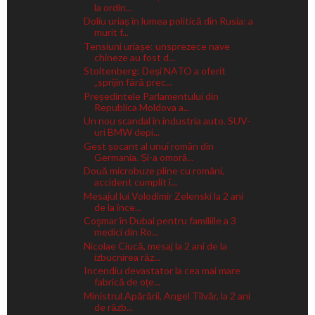
la ordin...
Doliu uriaș în lumea politică din Rusia: a
murit f...
Tensiuni uriașe: unsprezece nave
chineze au fost d...
Stoltenberg: Deși NATO a oferit
„sprijin fără prec...
Președintele Parlamentului din
Republica Moldova a...
Un nou scandal în industria auto. SUV-
uri BMW depi...
Gest șocant al unui român din
Germania. Și-a omorâ...
Două microbuze pline cu români,
accident cumplit î...
Mesajul lui Volodimir Zelenski la 2 ani
de la înce...
Coşmar în Dubai pentru familiile a 3
medici din Ro...
Nicolae Ciucă, mesaj la 2 ani de la
izbucnirea răz...
Incendiu devastator la cea mai mare
fabrică de oțe...
Ministrul Apărării, Angel Tîlvăr, la 2 ani
de răzb...