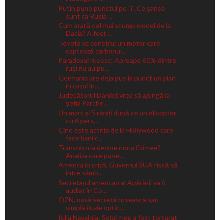
Putin pune punctul pe "i". Ce șanse
sunt ca Rusia ...
Cum arată ceI mai scump model de la
Dacia? A fost ...
Toyota va construi un motor care
captează carbonul...
Paradoxul rusesc: Aproape 60% dintre
ruși nu au pu...
Germania are deja pus la punct un plan
în cazul în...
Judecătorul Danileț vrea să ajungă la
șefia Parche...
Un mort și 5 răniți după ce un elicopter
cu 6 pers...
Cine este actrița de la Hollywood care
face bani c...
Transnistria devine noua Crimee?
Analiza care pune...
America în criză. Guvernul SUA riscă să
intre sâmb...
Secretarul american al Apărării va fi
audiat în Co...
OZN, navă secretă rusească sau
simplă iluzie optic...
Iulia Navalnia: Soțul meu a fost torturat