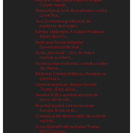
Crește număr...
Romantismul, lovit de realitatea cruntă.
„Love Sca...
Jens Stoltenberg: Mai mult de
jumătate dintre ţări...
Europa sărăcește. A scăzut Produsul
Intern Brut în...
Rușii spun lucruri trăznite!
Guvernatorul din Kali...
Rusia „plusează”: „Risc de război
nuclear accident...
Ucraina a mai scufundat o navă a rușilor
din Marea...
Război în Orientul Mijlociu. România va
continua s...
General american, despre Donald
Trump: „Este absol...
Senatul SUA a aprobat ajutorul de
peste 60 de mili...
Anunțul-bombă care pune pe jar
Europa. Rusia se pr...
O mamă și doi dintre copiii săi, uciși de
soț într...
Josep Borrell îi dă replica lui Trump:
NATO nu poa...