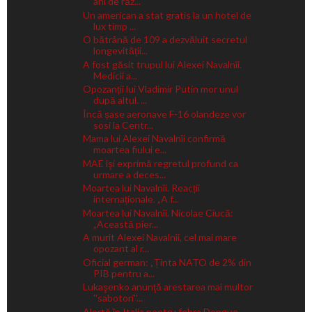
ani de răz...
Un american a stat gratis la un hotel de
lux timp ...
O bătrână de 109 a dezvăluit secretul
longevității...
A fost găsit trupul lui Alexei Navalnîi.
Medicii a...
Opozanții lui Vladimir Putin mor unul
după altul. ...
Încă șase aeronave F-16 olandeze vor
sosi la Centr...
Mama lui Alexei Navalnîi confirmă
moartea fiului e...
MAE îşi exprimă regretul profund ca
urmare a deces...
Moartea lui Navalnîi. Reacții
internaționale. „A f...
Moartea lui Navalnîi. Nicolae Ciucă:
„Această pier...
A murit Alexei Navalnîi, cel mai mare
opozant al r...
Oficial german: „Ținta NATO de 2% din
PIB pentru a...
Lukaşenko anunţă arestarea mai multor
''sabotori''...
Alertă în Italia pentru febra Dengue.