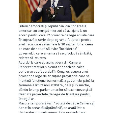
Liderii democraţi şi republicani din Congresul
american au anunţat miercuri că au ajuns la un
acord pentru cele 12 proiecte de lege anuale care
finanţează o serie de programe federale pentru
anul fiscal care se încheie la 30 septembrie, ceea
ce este de natură să evite "închiderea"
guvernului, care ar urma să se producă sâmbătă,
relatează Reuters.
Acordul la care au ajuns liderii din Camera
Reprezentanţilor şi Senat ar deschide calea
pentru un vot favorabil în Congres asupra unui
proiect de lege de finanţare provizorie care să
menţină funcţionarea normală a guvernului până la
termenele limită nou stabilite, de 8 şi 22 martie,
dându-le timp parlamentarilor să examineze şi să
dezbată proiectele de lege de finanţare pentru
întregul an.
Măsura temporară va fi "votată de către Camera şi
Senat în această săptămână", se arată într-o
declaraţie comună semnată de preşedintele