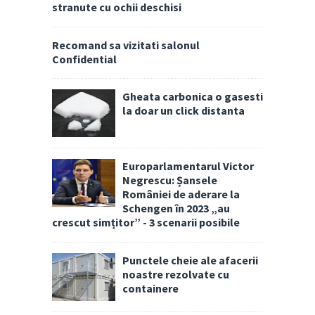
stranute cu ochii deschisi
Recomand sa vizitati salonul
Confidential
Gheata carbonica o gasesti
la doar un click distanta
Europarlamentarul Victor
Negrescu: Șansele
României de aderare la
Schengen în 2023 „au
crescut simțitor” - 3 scenarii posibile
Punctele cheie ale afacerii
noastre rezolvate cu
containere