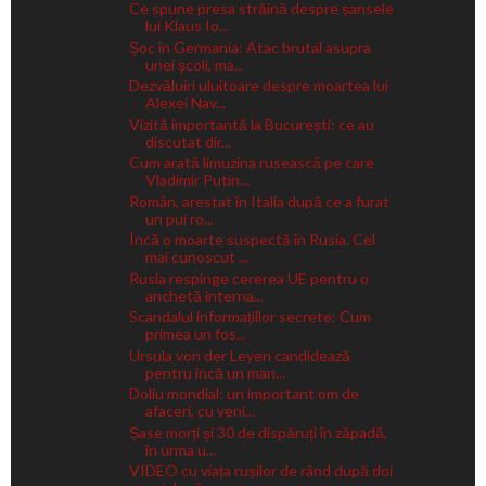
Ce spune presa străină despre șansele
lui Klaus Io...
Șoc în Germania: Atac brutal asupra
unei școli, ma...
Dezvăluiri uluitoare despre moartea lui
Alexei Nav...
Vizită importantă la București: ce au
discutat dir...
Cum arată limuzina rusească pe care
Vladimir Putin...
Român, arestat în Italia după ce a furat
un pui ro...
Încă o moarte suspectă în Rusia. Cel
mai cunoscut ...
Rusia respinge cererea UE pentru o
anchetă interna...
Scandalul informațiilor secrete: Cum
primea un fos...
Ursula von der Leyen candidează
pentru încă un man...
Doliu mondial: un important om de
afaceri, cu veni...
Șase morți și 30 de dispăruți în zăpadă,
în urma u...
VIDEO cu viața rușilor de rând după doi