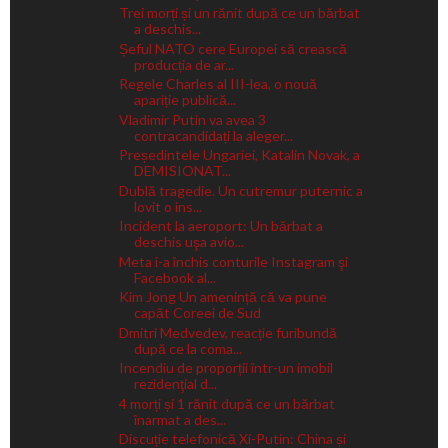
Trei morți și un rănit după ce un bărbat
a deschis...
Șeful NATO cere Europei să crească
producția de ar...
Regele Charles al III-lea, o nouă
apariție publică...
Vladimir Putin va avea 3
contracandidați la aleger...
Președintele Ungariei, Katalin Novak, a
DEMISIONAT...
Dublă tragedie. Un cutremur puternic a
lovit o ins...
Incident la aeroport: Un bărbat a
deschis uşa avio...
Meta i-a închis conturile Instagram şi
Facebook al...
Kim Jong Un amenință că va pune
capăt Coreei de Sud
Dmitri Medvedev, reacție furibundă
după ce la coma...
Incendiu de proporții într-un imobil
rezidenţial d...
4 morți și 1 rănit după ce un bărbat
înarmat a des...
Discuție telefonică Xi-Putin: China și