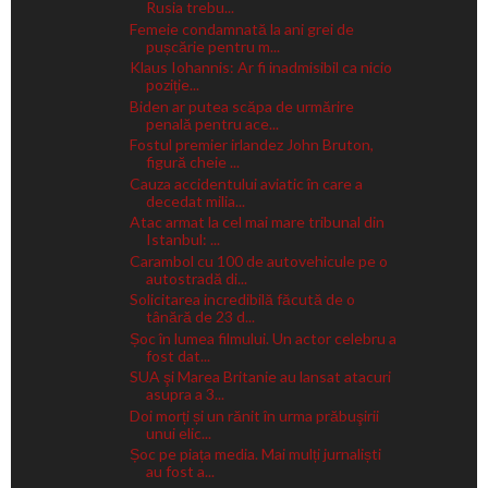
Rusia trebu...
Femeie condamnată la ani grei de
pușcărie pentru m...
Klaus Iohannis: Ar fi inadmisibil ca nicio
poziție...
Biden ar putea scăpa de urmărire
penală pentru ace...
Fostul premier irlandez John Bruton,
figură cheie ...
Cauza accidentului aviatic în care a
decedat milia...
Atac armat la cel mai mare tribunal din
Istanbul: ...
Carambol cu 100 de autovehicule pe o
autostradă di...
Solicitarea incredibilă făcută de o
tânără de 23 d...
Șoc în lumea filmului. Un actor celebru a
fost dat...
SUA şi Marea Britanie au lansat atacuri
asupra a 3...
Doi morți și un rănit în urma prăbuşirii
unui elic...
Șoc pe piața media. Mai mulți jurnaliști
au fost a...