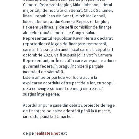
Camerei Reprezentanţilor, Mike Johnson, liderul
majorităţii democrate din Senat, Chuck Schumer,
liderul republican din Senat, Mitch McConnell,
liderul democrat din Camera Reprezentanţilor,
Hakeem Jeffries, şi de şefii comisiilor de finanţe
ale celor două camere ale Congresului.
Reprezentantul republican Kevin Hern a declarat
reporterilor că legea de finanţare temporară,
care ar fi a patra din anul fiscal care a început la 1
octombrie 2023, va fi supusă joi la vot în Camera
Reprezentanţilor. În cazul în care ar eşua, ar aduce
guvernul federal în pragul închiderii parţiale
începând de sâmbătă.
Liderii ambelor partide vor lucra acum la
explicarea acordului către partidele lor, cu scopul
de a convinge suficient de mulţi dintre ei să
susţină înţelegerea.
Acordul ar pune şase din cele 12 proiecte de lege
de finanţare pe calea adoptării până la 8 martie,
iar restul până la 22 martie.
de pe
realitatea.net
ext