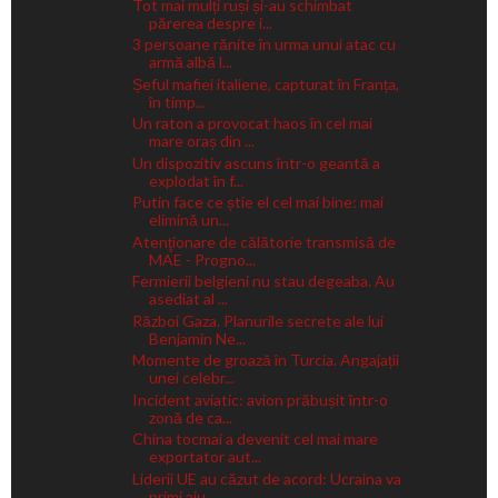
Tot mai mulți ruși și-au schimbat
părerea despre i...
3 persoane rănite în urma unui atac cu
armă albă l...
Șeful mafiei italiene, capturat în Franța,
în timp...
Un raton a provocat haos în cel mai
mare oraș din ...
Un dispozitiv ascuns într-o geantă a
explodat în f...
Putin face ce știe el cel mai bine: mai
elimină un...
Atenţionare de călătorie transmisă de
MAE - Progno...
Fermierii belgieni nu stau degeaba. Au
asediat al ...
Război Gaza. Planurile secrete ale lui
Benjamin Ne...
Momente de groază în Turcia. Angajații
unei celebr...
Incident aviatic: avion prăbușit într-o
zonă de ca...
China tocmai a devenit cel mai mare
exportator aut...
Liderii UE au căzut de acord: Ucraina va
primi aju...