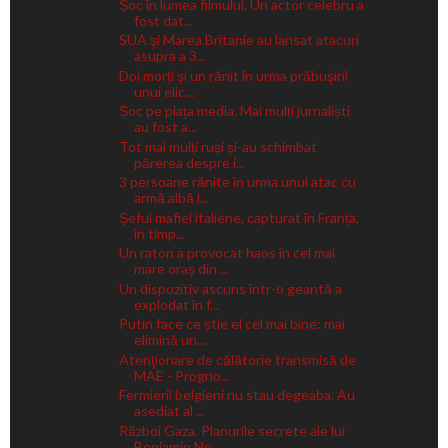
Șoc în lumea filmului. Un actor celebru a
fost dat...
SUA şi Marea Britanie au lansat atacuri
asupra a 3...
Doi morți și un rănit în urma prăbuşirii
unui elic...
Șoc pe piața media. Mai mulți jurnaliști
au fost a...
Tot mai mulți ruși și-au schimbat
părerea despre i...
3 persoane rănite în urma unui atac cu
armă albă l...
Șeful mafiei italiene, capturat în Franța,
în timp...
Un raton a provocat haos în cel mai
mare oraș din ...
Un dispozitiv ascuns într-o geantă a
explodat în f...
Putin face ce știe el cel mai bine: mai
elimină un...
Atenţionare de călătorie transmisă de
MAE - Progno...
Fermierii belgieni nu stau degeaba. Au
asediat al ...
Război Gaza. Planurile secrete ale lui
Benjamin Ne...