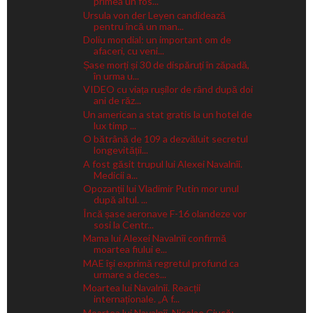
primea un fos...
Ursula von der Leyen candidează
pentru încă un man...
Doliu mondial: un important om de
afaceri, cu veni...
Șase morți și 30 de dispăruți în zăpadă,
în urma u...
VIDEO cu viața rușilor de rând după doi
ani de răz...
Un american a stat gratis la un hotel de
lux timp ...
O bătrână de 109 a dezvăluit secretul
longevității...
A fost găsit trupul lui Alexei Navalnîi.
Medicii a...
Opozanții lui Vladimir Putin mor unul
după altul. ...
Încă șase aeronave F-16 olandeze vor
sosi la Centr...
Mama lui Alexei Navalnîi confirmă
moartea fiului e...
MAE îşi exprimă regretul profund ca
urmare a deces...
Moartea lui Navalnîi. Reacții
internaționale. „A f...
Moartea lui Navalnîi. Nicolae Ciucă: