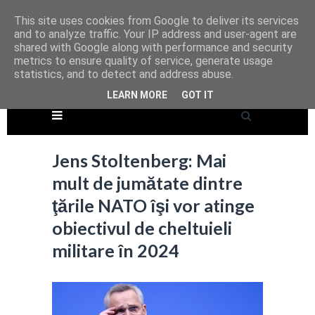
This site uses cookies from Google to deliver its services
and to analyze traffic. Your IP address and user-agent are
shared with Google along with performance and security
metrics to ensure quality of service, generate usage
statistics, and to detect and address abuse.
LEARN MORE
GOT IT
Jens Stoltenberg: Mai
mult de jumătate dintre
ţările NATO îşi vor atinge
obiectivul de cheltuieli
militare în 2024