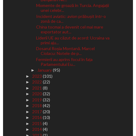
Momente de groază în Turcia. Angajații
unei celebr...
Incident aviatic: avion prăbușit într-o
zonă de ca...
China tocmai a devenit cel mai mare
exportator aut...
Liderii UE au căzut de acord: Ucraina va
primi aju...
Dosarul Roșia Montană. Marcel
Ciolacu: Notele de p...
Fermierii au aprins focul în fața
Parlamentului Eu...
January
(95)
►
2023
(101)
►
2022
(22)
►
2021
(8)
►
2020
(32)
►
2019
(32)
►
2018
(42)
►
2017
(20)
►
2016
(10)
►
2015
(4)
►
2014
(4)
►
2013
(1)
►