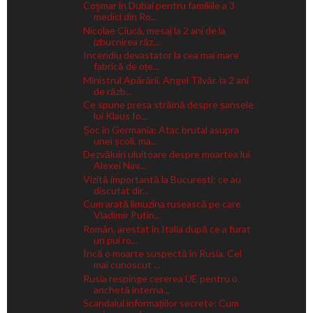
Coşmar în Dubai pentru familiile a 3
medici din Ro...
Nicolae Ciucă, mesaj la 2 ani de la
izbucnirea răz...
Incendiu devastator la cea mai mare
fabrică de oțe...
Ministrul Apărării, Angel Tîlvăr, la 2 ani
de răzb...
Ce spune presa străină despre șansele
lui Klaus Io...
Șoc în Germania: Atac brutal asupra
unei școli, ma...
Dezvăluiri uluitoare despre moartea lui
Alexei Nav...
Vizită importantă la București: ce au
discutat dir...
Cum arată limuzina rusească pe care
Vladimir Putin...
Român, arestat în Italia după ce a furat
un pui ro...
Încă o moarte suspectă în Rusia. Cel
mai cunoscut ...
Rusia respinge cererea UE pentru o
anchetă interna...
Scandalul informațiilor secrete: Cum