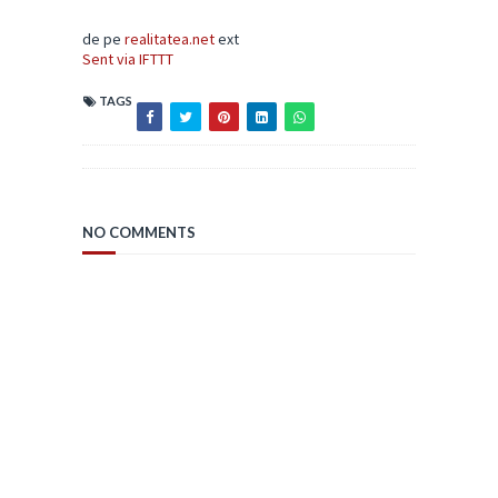
de pe
realitatea.net
ext
Sent via IFTTT
TAGS
NO COMMENTS