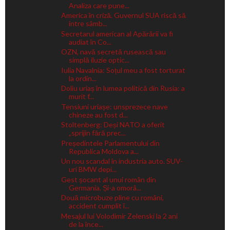
Analiza care pune...
America în criză. Guvernul SUA riscă să
intre sâmb...
Secretarul american al Apărării va fi
audiat în Co...
OZN, navă secretă rusească sau
simplă iluzie optic...
Iulia Navalnia: Soțul meu a fost torturat
la ordin...
Doliu uriaș în lumea politică din Rusia: a
murit f...
Tensiuni uriașe: unsprezece nave
chineze au fost d...
Stoltenberg: Deși NATO a oferit
„sprijin fără prec...
Președintele Parlamentului din
Republica Moldova a...
Un nou scandal în industria auto. SUV-
uri BMW depi...
Gest șocant al unui român din
Germania. Și-a omorâ...
Două microbuze pline cu români,
accident cumplit î...
Mesajul lui Volodimir Zelenski la 2 ani
de la înce...