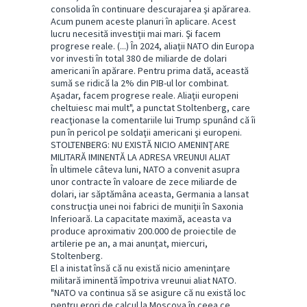
consolida în continuare descurajarea şi apărarea.
Acum punem aceste planuri în aplicare. Acest
lucru necesită investiţii mai mari. Şi facem
progrese reale. (...) În 2024, aliaţii NATO din Europa
vor investi în total 380 de miliarde de dolari
americani în apărare. Pentru prima dată, această
sumă se ridică la 2% din PIB-ul lor combinat.
Aşadar, facem progrese reale. Aliaţii europeni
cheltuiesc mai mult", a punctat Stoltenberg, care
reacţionase la comentariile lui Trump spunând că îi
pun în pericol pe soldaţii americani şi europeni.
STOLTENBERG: NU EXISTĂ NICIO AMENINŢARE
MILITARĂ IMINENTĂ LA ADRESA VREUNUI ALIAT
În ultimele câteva luni, NATO a convenit asupra
unor contracte în valoare de zece miliarde de
dolari, iar săptămâna aceasta, Germania a lansat
construcţia unei noi fabrici de muniţii în Saxonia
Inferioară. La capacitate maximă, aceasta va
produce aproximativ 200.000 de proiectile de
artilerie pe an, a mai anunţat, miercuri,
Stoltenberg.
El a inistat însă că nu există nicio ameninţare
militară iminentă împotriva vreunui aliat NATO.
"NATO va continua să se asigure că nu există loc
pentru erori de calcul la Moscova în ceea ce