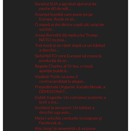
Senatul SUA a aprobat ajutorul de
peste 60 de mili...
Anunțul-bombă care pune pe jar
Europa. Rusia se pr...
O mamă și doi dintre copiii săi, uciși de
soț într...
Josep Borrell îi dă replica lui Trump:
NATO nu poa...
Trei morți și un rănit după ce un bărbat
a deschis...
Șeful NATO cere Europei să crească
producția de ar...
Regele Charles al III-lea, o nouă
apariție publică...
Vladimir Putin va avea 3
contracandidați la aleger...
Președintele Ungariei, Katalin Novak, a
DEMISIONAT...
Dublă tragedie. Un cutremur puternic a
lovit o ins...
Incident la aeroport: Un bărbat a
deschis uşa avio...
Meta i-a închis conturile Instagram şi
Facebook al...
Kim Jong Un amenință că va pune