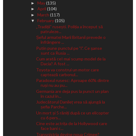
May
(135)
►
April
(104)
►
March
(117)
►
February
(105)
▼
„Tradiții” rusești. Poliția a început să
patruleze...
Șeful armatei Marii Britanii prevede o
înfrângere ...
Putin pune punctul pe "i". Ce șanse
sunt ca Rusia ...
Cum arată ceI mai scump model de la
Dacia? A fost ...
Toyota va construi un motor care
captează carbonul...
Paradoxul rusesc: Aproape 60% dintre
ruși nu au pu...
Germania are deja pus la punct un plan
în cazul în...
Judecătorul Danileț vrea să ajungă la
șefia Parche...
Un mort și 5 răniți după ce un elicopter
cu 6 pers...
Cine este actrița de la Hollywood care
face bani c...
Transnistria devine noua Crimee?