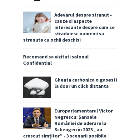
Adevarul despre stranut -
cauze si aspecte
interesante despre cum se
straduiesc oamenii sa
stranute cu ochii deschisi
Recomand sa vizitati salonul
Confidential
Gheata carbonica o gasesti
la doar un click distanta
Europarlamentarul Victor
Negrescu: Șansele
României de aderare la
Schengen în 2023 „au
crescut simțitor” - 3 scenarii posibile