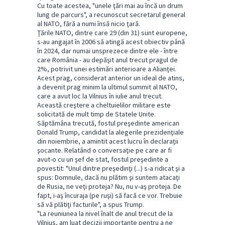
Cu toate acestea, "unele ţări mai au încă un drum
lung de parcurs", a recunoscut secretarul general
al NATO, fără a numi însă nicio ţară.
Ţările NATO, dintre care 29 (din 31) sunt europene,
s-au angajat în 2006 să atingă acest obiectiv până
în 2024, dar numai unsprezece dintre ele - între
care România - au depăşit anul trecut pragul de
2%, potrivit unei estimări anterioare a Alianţei.
Acest prag, considerat anterior un ideal de atins,
a devenit prag minim la ultimul summit al NATO,
care a avut loc la Vilnius în iulie anul trecut.
Această creştere a cheltuielilor militare este
solicitată de mult timp de Statele Unite.
Săptămâna trecută, fostul preşedinte american
Donald Trump, candidat la alegerile prezidenţiale
din noiembrie, a amintit acest lucru în declaraţii
şocante. Relatând o conversaţie pe care ar fi
avut-o cu un şef de stat, fostul preşedinte a
povestit: "Unul dintre preşedinţi (...) s-a ridicat şi a
spus: Domnule, dacă nu plătim şi suntem atacaţi
de Rusia, ne veţi proteja? Nu, nu v-aş proteja. De
fapt, i-aş încuraja (pe ruşi) să facă ce vor. Trebuie
să vă plătiţi facturile", a spus Trump.
"La reuniunea la nivel înalt de anul trecut de la
Vilnius, am luat decizii importante pentru a ne