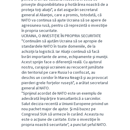
priveşte disponibilitatea şi hotărârea noastră de a
proteja toţi aliaţii", a dat asigurări secretarul
general al Alianţei, care a promis, totodată, că
NATO va continua să ajute Ucraina să se apere de
agresiunea rusă, pentru că reprezintă o investiţie
în propria securitate.
UCRAINA, O INVESTIŢIE ÎN PROPRIA SECURITATE
"Continuăm să ajutăm Ucraina să se apropie de
standardele NATO în toate domeniile, de la
achiziţii la logistică. Iar Aliaţii continuă să facă
livrări importante de arme, echipamente şi muniţii.
Acest sprijin face o diferenţă reală. Cu ajutorul
nostru, curajoşii ucraineni au recucerit jumătate
din teritoriul pe care Rusia l-a confiscat, au
deschis un coridor în Marea Neagră şi au provocat
pierderi grele forţelor ruseşti", a arătat secretarul
general al NATO.
"Sprijinul acordat de NATO este un exemplu de
adevărată împărţire transatlantică a sarcinilor.
Salut decizia recentă a Uniunii Europene privind un
nou pachet major de ajutor. Şi mă bazez pe
Congresul SUA să urmeze în curând. Aceasta nu
este o acţiune de caritate. Este o investiţie în
propria noastră securitate", a punctat şeful NATO.