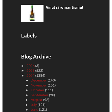
Vinul si romantismul
Labels
Blog Archive
2026
(3)
►
2025
(522)
►
2024
(1386)
▼
December
(140)
►
November
(151)
►
October
(111)
►
September
(90)
►
August
(96)
►
July
(121)
►
June
(121)
►