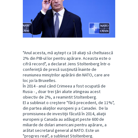
"Anul acesta, mă aştept ca 18 aliaţi să cheltuiască
2% din PIB-ul lor pentru apărare. Aceasta este o
cifră record", a declarat Jens Stoltenberg într-o
conferinţă de presă susţinută înainte de
reuniunea miniştrilor apărării din NATO, care are
loc joi la Bruxelles.
În 2014 - anul când Crimeea a fost ocupată de
Rusia - , doar trei ţări aliate atingeau acest
obiectiv de 2%, a reamintit Stoltenberg.
El a subliniat o creştere "fără precedent, de 11%",
din partea aliaţilor europeni şi a Canadei. De la
promisiunea de investiţii făcută în 2014, aliaţii
europeni şi Canada au adăugat peste 600 de
miliarde de dolari americani pentru apărare, a
arătat secretarul general al NATO. Este un
"progres real", a subliniat Stoltenberg.