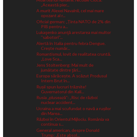
„Această pier...
A murit Alexei Navalnîi, cel mai mare
opozant al r...
Oficial german: „Ținta NATO de 2% din
PIB pentru a...
Lukaşenko anunţă arestarea mai multor
''sabotori''...
Alertă în Italia pentru febra Dengue.
Crește număr...
Romantismul, lovit de realitatea cruntă.
„Love Sca...
Jens Stoltenberg: Mai mult de
jumătate dintre ţări...
Europa sărăcește. A scăzut Produsul
Intern Brut în...
Rușii spun lucruri trăznite!
Guvernatorul din Kali...
Rusia „plusează”: „Risc de război
nuclear accident...
Ucraina a mai scufundat o navă a rușilor
din Marea...
Război în Orientul Mijlociu. România va
continua s...
General american, despre Donald
Trump: „Este absol...