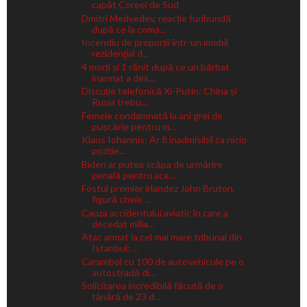
capăt Coreei de Sud
Dmitri Medvedev, reacție furibundă
după ce la coma...
Incendiu de proporții într-un imobil
rezidenţial d...
4 morți și 1 rănit după ce un bărbat
înarmat a des...
Discuție telefonică Xi-Putin: China și
Rusia trebu...
Femeie condamnată la ani grei de
pușcărie pentru m...
Klaus Iohannis: Ar fi inadmisibil ca nicio
poziție...
Biden ar putea scăpa de urmărire
penală pentru ace...
Fostul premier irlandez John Bruton,
figură cheie ...
Cauza accidentului aviatic în care a
decedat milia...
Atac armat la cel mai mare tribunal din
Istanbul: ...
Carambol cu 100 de autovehicule pe o
autostradă di...
Solicitarea incredibilă făcută de o
tânără de 23 d...