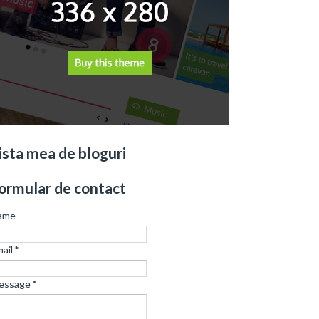
ista mea de bloguri
ormular de contact
ame
ail
*
essage
*