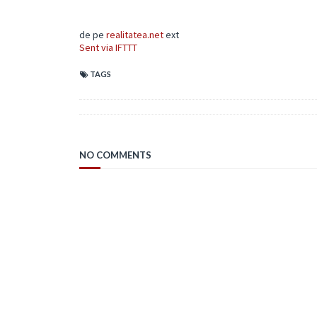
de pe
realitatea.net
ext
Sent via IFTTT
TAGS
NO COMMENTS