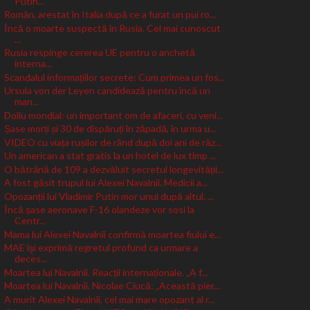
Putin...
Român, arestat în Italia după ce a furat un pui ro...
Încă o moarte suspectă în Rusia. Cel mai cunoscut
...
Rusia respinge cererea UE pentru o anchetă
interna...
Scandalul informațiilor secrete: Cum primea un fos...
Ursula von der Leyen candidează pentru încă un
man...
Doliu mondial: un important om de afaceri, cu veni...
Șase morți și 30 de dispăruți în zăpadă, în urma u...
VIDEO cu viața rușilor de rând după doi ani de răz...
Un american a stat gratis la un hotel de lux timp ...
O bătrână de 109 a dezvăluit secretul longevității...
A fost găsit trupul lui Alexei Navalnîi. Medicii a...
Opozanții lui Vladimir Putin mor unul după altul. ...
Încă șase aeronave F-16 olandeze vor sosi la
Centr...
Mama lui Alexei Navalnîi confirmă moartea fiului e...
MAE îşi exprimă regretul profund ca urmare a
deces...
Moartea lui Navalnîi. Reacții internaționale. „A f...
Moartea lui Navalnîi. Nicolae Ciucă: „Această pier...
A murit Alexei Navalnîi, cel mai mare opozant al r...