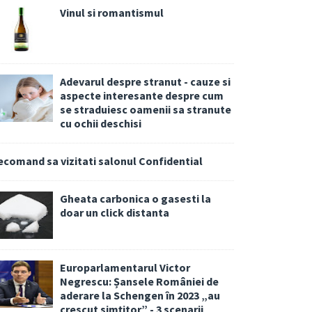
Vinul si romantismul
Adevarul despre stranut - cauze si
aspecte interesante despre cum
se straduiesc oamenii sa stranute
cu ochii deschisi
ecomand sa vizitati salonul Confidential
Gheata carbonica o gasesti la
doar un click distanta
Europarlamentarul Victor
Negrescu: Șansele României de
aderare la Schengen în 2023 „au
crescut simțitor” - 3 scenarii