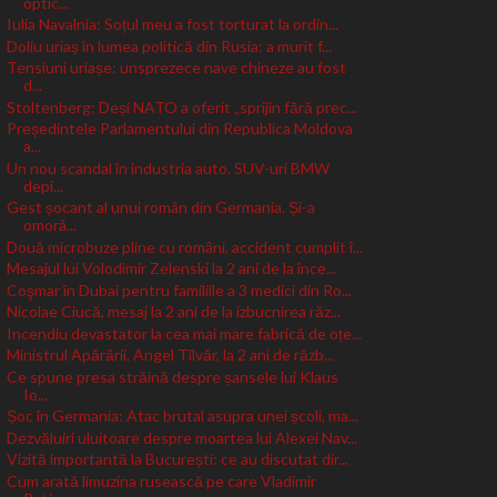
optic...
Iulia Navalnia: Soțul meu a fost torturat la ordin...
Doliu uriaș în lumea politică din Rusia: a murit f...
Tensiuni uriașe: unsprezece nave chineze au fost
d...
Stoltenberg: Deși NATO a oferit „sprijin fără prec...
Președintele Parlamentului din Republica Moldova
a...
Un nou scandal în industria auto. SUV-uri BMW
depi...
Gest șocant al unui român din Germania. Și-a
omorâ...
Două microbuze pline cu români, accident cumplit î...
Mesajul lui Volodimir Zelenski la 2 ani de la înce...
Coşmar în Dubai pentru familiile a 3 medici din Ro...
Nicolae Ciucă, mesaj la 2 ani de la izbucnirea răz...
Incendiu devastator la cea mai mare fabrică de oțe...
Ministrul Apărării, Angel Tîlvăr, la 2 ani de răzb...
Ce spune presa străină despre șansele lui Klaus
Io...
Șoc în Germania: Atac brutal asupra unei școli, ma...
Dezvăluiri uluitoare despre moartea lui Alexei Nav...
Vizită importantă la București: ce au discutat dir...
Cum arată limuzina rusească pe care Vladimir