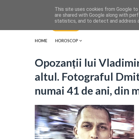
This site uses cookies from Google to d
are shared with Google along with perf
statistics, and to detect and address 
HOME
HOROSCOP
Opozanții lui Vladimi
altul. Fotograful Dmi
numai 41 de ani, din