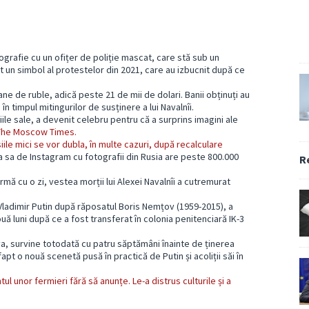
ografie cu un ofițer de poliție mascat, care stă sub un
it un simbol al protestelor din 2021, care au izbucnit după ce
ne de ruble, adică peste 21 de mii de dolari. Banii obținuți au
n timpul mitingurilor de susținere a lui Navalnîi.
le sale, a devenit celebru pentru că a surprins imagini ale
The Moscow Times.
iile mici se vor dubla, în multe cazuri, după recalculare
ina sa de Instagram cu fotografii din Rusia are peste 800.000
R
mă cu o zi, vestea morții lui Alexei Navalnîi a cutremurat
i Vladimir Putin după răposatul Boris Nemțov (1959-2015), a
două luni după ce a fost transferat în colonia penitenciară IK-3
a, survine totodată cu patru săptămâni înainte de ținerea
pt o nouă scenetă pusă în practică de Putin și acoliții săi în
ul unor fermieri fără să anunțe. Le-a distrus culturile și a