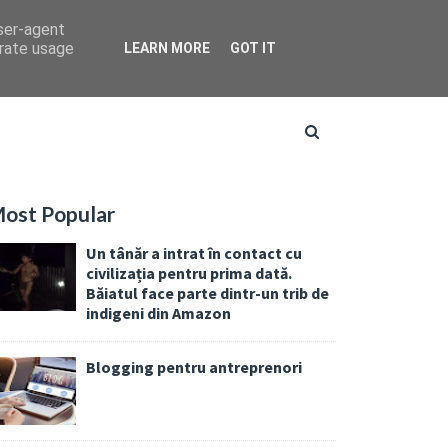
user-agent
erate usage
LEARN MORE
GOT IT
ost Popular
Un tânăr a intrat în contact cu
civilizația pentru prima dată.
Băiatul face parte dintr-un trib de
indigeni din Amazon
Blogging pentru antreprenori