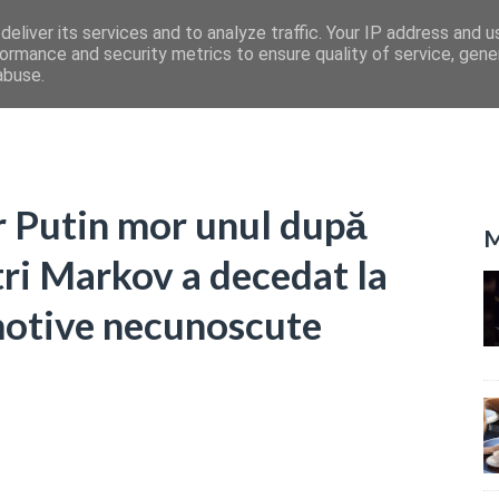
eliver its services and to analyze traffic. Your IP address and 
ormance and security metrics to ensure quality of service, gen
abuse.
r Putin mor unul după
M
tri Markov a decedat la
 motive necunoscute