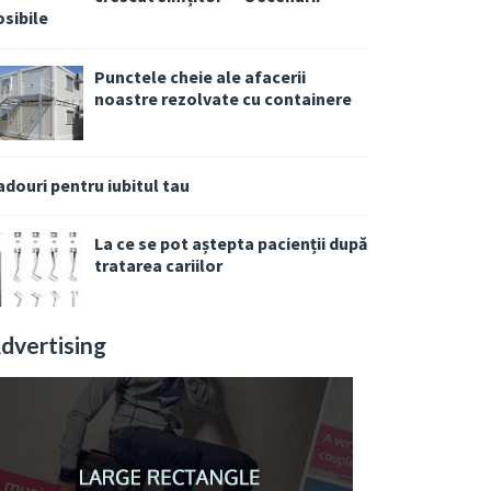
osibile
Punctele cheie ale afacerii
noastre rezolvate cu containere
adouri pentru iubitul tau
La ce se pot aștepta pacienții după
tratarea cariilor
dvertising