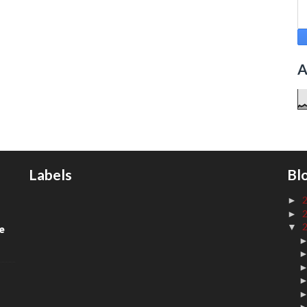
A
Labels
Bl
►
►
▼
de