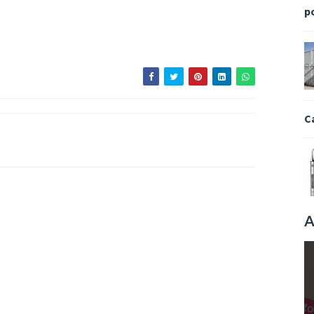
p
C
A