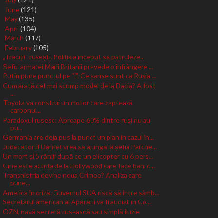
►
June
(121)
►
May
(135)
►
April
(104)
►
March
(117)
►
February
(105)
▼
„Tradiții” rusești. Poliția a început să patruleze...
Șeful armatei Marii Britanii prevede o înfrângere ...
Putin pune punctul pe "i". Ce șanse sunt ca Rusia ...
Cum arată ceI mai scump model de la Dacia? A fost
...
Toyota va construi un motor care captează
carbonul...
Paradoxul rusesc: Aproape 60% dintre ruși nu au
pu...
Germania are deja pus la punct un plan în cazul în...
Judecătorul Danileț vrea să ajungă la șefia Parche...
Un mort și 5 răniți după ce un elicopter cu 6 pers...
Cine este actrița de la Hollywood care face bani c...
Transnistria devine noua Crimee? Analiza care
pune...
America în criză. Guvernul SUA riscă să intre sâmb...
Secretarul american al Apărării va fi audiat în Co...
OZN, navă secretă rusească sau simplă iluzie