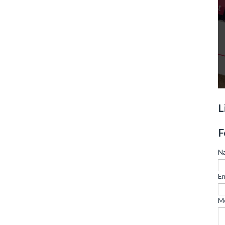
L
F
N
Em
M