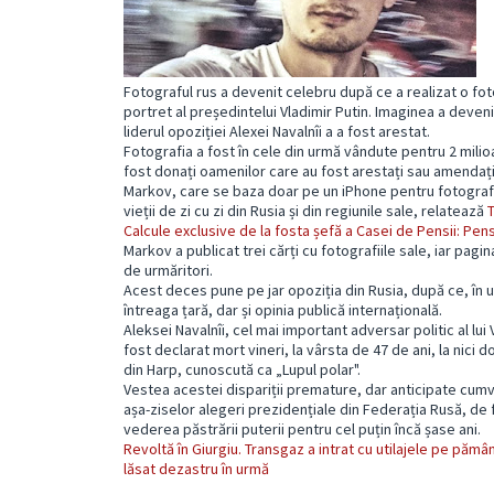
Fotograful rus a devenit celebru după ce a realizat o fot
portret al președintelui Vladimir Putin. Imaginea a deven
liderul opoziției Alexei Navalnîi a a fost arestat.
Fotografia a fost în cele din urmă vândute pentru 2 milioa
fost donați oamenilor care au fost arestați sau amendați î
Markov, care se baza doar pe un iPhone pentru fotografii
vieții de zi cu zi din Rusia și din regiunile sale, relatează
Calcule exclusive de la fosta șefă a Casei de Pensii: Pens
Markov a publicat trei cărți cu fotografiile sale, iar pag
de urmăritori.
Acest deces pune pe jar opoziția din Rusia, după ce, în ur
întreaga țară, dar și opinia publică internațională.
Aleksei Navalnîi, cel mai important adversar politic al lu
fost declarat mort vineri, la vârsta de 47 de ani, la nici 
din Harp, cunoscută ca „Lupul polar".
Vestea acestei dispariții premature, dar anticipate cumv
așa-ziselor alegeri prezidențiale din Federația Rusă, de fa
vederea păstrării puterii pentru cel puțin încă șase ani.
Revoltă în Giurgiu. Transgaz a intrat cu utilajele pe pământ
lăsat dezastru în urmă