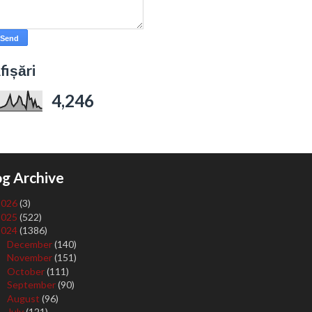
fișări
4,246
og Archive
2026
(3)
2025
(522)
2024
(1386)
December
(140)
►
November
(151)
►
October
(111)
►
September
(90)
►
August
(96)
►
July
(121)