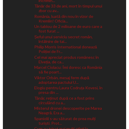
incrimin...
Tânăr de 33 de ani, mort în timpul unui
zbor cu av...
România, luată din nou în vizor de
Kremlin! Oficia...
Un tablou de 2 milioane de euro care a
fost furat ...
Șeful unui serviciu secret român,
întâlnire de tai...
Philip Morris International donează
Poliției de Fr...
Cel mai apreciat produs românesc în
Elveția, de ca...
Marcel Ciolacu: Îmi doresc ca România
să fie poart...
Viktor Orbán, mesaj ferm după
adoptarea pactului U...
Elogiu pentru Laura Codruța Kovesi, în
presa din ...
Tânăr, reținut după ce a fost prins
circulând cu a...
Misterul dronei descoperite pe Marea
Neagră. Era a...
Spaniolii s-au săturat de prea mulți
turiști. Prot...
Cum au trișat mai mulți atleți la