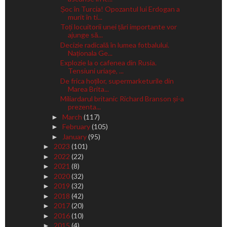
Șoc în Turcia! Opozantul lui Erdogan a
murit în ti...
Toți locuitorii unei țări importante vor
ajunge să...
Decizie radicală în lumea fotbalului.
Naționala Ge...
Explozie la o cafenea din Rusia.
Tensiuni uriașe, ...
De frica hoților, supermarketurile din
Marea Brita...
Miliardarul britanic Richard Branson și-a
prezenta...
March
(117)
►
February
(105)
►
January
(95)
►
2023
(101)
►
2022
(22)
►
2021
(8)
►
2020
(32)
►
2019
(32)
►
2018
(42)
►
2017
(20)
►
2016
(10)
►
2015
(4)
►