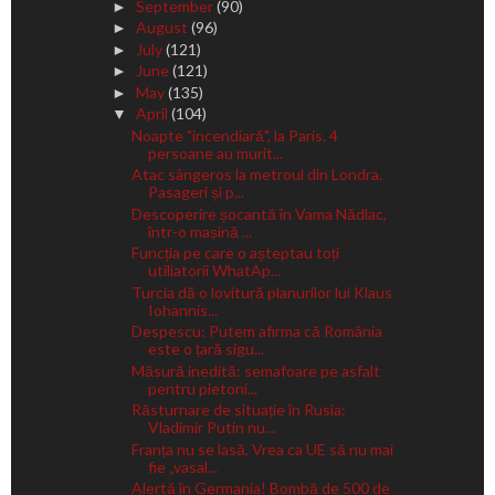
September
(90)
►
August
(96)
►
July
(121)
►
June
(121)
►
May
(135)
►
April
(104)
▼
Noapte "incendiară", la Paris. 4
persoane au murit...
Atac sângeros la metroul din Londra.
Pasageri și p...
Descoperire șocantă în Vama Nădlac,
într-o mașină ...
Funcția pe care o așteptau toți
utiliatorii WhatAp...
Turcia dă o lovitură planurilor lui Klaus
Iohannis...
Despescu: Putem afirma că România
este o țară sigu...
Măsură inedită: semafoare pe asfalt
pentru pietoni...
Răsturnare de situație în Rusia:
Vladimir Putin nu...
Franța nu se lasă. Vrea ca UE să nu mai
fie „vasal...
Alertă în Germania! Bombă de 500 de