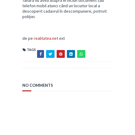
Tânăra nu avea asupra ei niciun document sau
telefon mobil atunci când un locuitor local a
descoperit cadavrul în descompunere, potrivit
poliţiei.
de pe
realitatea.net
ext
TAGS
NO COMMENTS