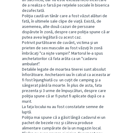
de a realiza o farsă pe reţelele sociale în biserica
dezafectată.
Poliţia caută un tânăr care a fost văzut alături de
fată, în ultimele sale clipe de viață. Există, de
asemenea, alte două cazuri de persoane
dispărute în zonă, despre care poliţia spune că ar
putea avea legătură cu acest caz.
Potrivit purtătoarei de cuvânt, victima şi un
prieten de sex masculin au fost văzuţi în zonă
îmbrăcaţi "ca nişte vampiri". Martorul le-a spus
anchetatorilor că fata arăta ca un "cadavru
ambulant".
Detaliile legate de moartea tinerei sunt absolut
înfiorătoare. Anchetaorii iau în calcul ca aceasta ar
fi fost înjunghiată cu un cuţit de camping şi a
sângerat până la moarte. În plus de asta, fata
prezenta și 3 urme de împușcături, despre care
poliţia spune că ar fi putut fi aplicate după ce a
murit.
La fața locului nu au fost constatate semne de
luptă.
Poliţia mai spune că a găsit lângă cadavrul ei un
pachet de bezele roz şi câteva produse
alimentare cumpărate de la un magazin local.