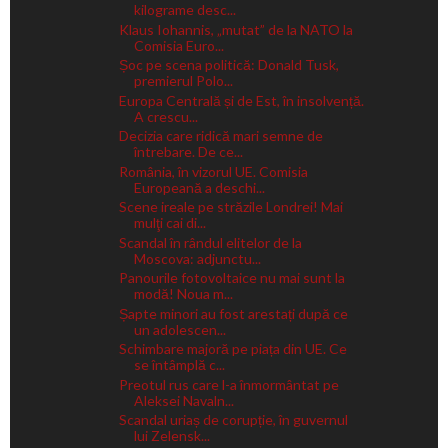
kilograme desc...
Klaus Iohannis, „mutat” de la NATO la
Comisia Euro...
Șoc pe scena politică: Donald Tusk,
premierul Polo...
Europa Centrală și de Est, în insolvență.
A crescu...
Decizia care ridică mari semne de
întrebare. De ce...
România, în vizorul UE. Comisia
Europeană a deschi...
Scene ireale pe străzile Londrei! Mai
mulţi cai di...
Scandal în rândul elitelor de la
Moscova: adjunctu...
Panourile fotovoltaice nu mai sunt la
modă! Noua m...
Șapte minori au fost arestați după ce
un adolescen...
Schimbare majoră pe piața din UE. Ce
se întâmplă c...
Preotul rus care l-a înmormântat pe
Aleksei Navaln...
Scandal uriaș de corupție, în guvernul
lui Zelensk...