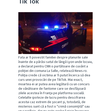
Tik Tok
Fata ar fi povestit familiei despre planurile sale
înainte de a părăsi satul de lângă Lyon unde locuia,
a declarat pentru CNN o purtătoare de cuvânt a
poliţiei din comuna La Salle, relatează News.ro.
Poliţia crede că victima ar fi putut încerca să dea
curs unei provocări de pe TikTok. Mai exact,
moartea ei ar putea avea legătură cu un concurs
de vânătoare de fantome care se desfăşoară
zilele acestea în Franţa pe platforma socială.
Celelalte ipoteze de lucru pentru descifrarea
acestui caz extrem de șocant și, totodată, de
misterios sunt că a fost o "crimă consimţită" sau
un sacrificiu, dar nu este exclusă nicio încercare