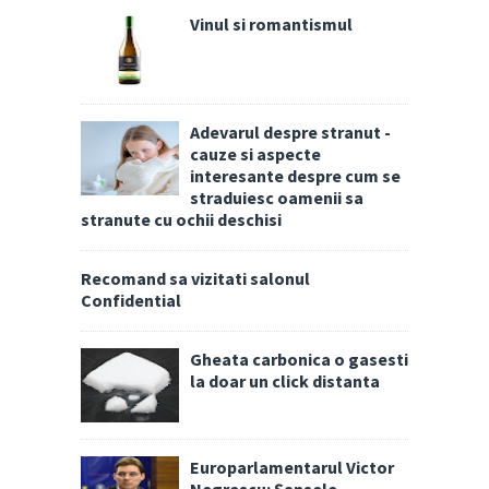
Vinul si romantismul
Adevarul despre stranut -
cauze si aspecte
interesante despre cum se
straduiesc oamenii sa
stranute cu ochii deschisi
Recomand sa vizitati salonul
Confidential
Gheata carbonica o gasesti
la doar un click distanta
Europarlamentarul Victor
Negrescu: Șansele