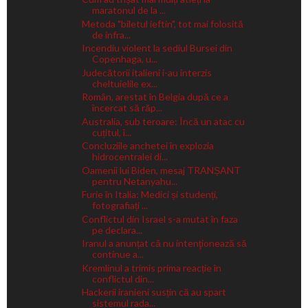
maratonul de la ...
Metoda "biletul ieftin", tot mai folosită
de infra...
Incendiu violent la sediul Bursei din
Copenhaga, u...
Judecătorii italieni i-au interzis
cheltuielile ex...
Român, arestat în Belgia după ce a
încercat să răp...
Australia, sub teroare: Încă un atac cu
cuțitul, î...
Concluziile anchetei în explozia
hidrocentralei di...
Oamenii lui Biden, mesaj TRANȘANT
pentru Netanyahu...
Furie în Italia: Medici și studenți,
fotografiați ...
Conflictul din Israel s-a mutat în faza
pe declara...
Iranul a anunțat că nu intenţionează să
continue a...
Kremlinul a trimis prima reacție în
conflictul din...
Hackerii iranieni susțin că au spart
sistemul rada...