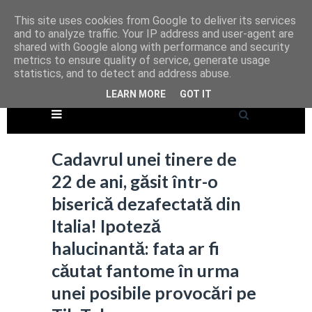
This site uses cookies from Google to deliver its services
and to analyze traffic. Your IP address and user-agent are
shared with Google along with performance and security
metrics to ensure quality of service, generate usage
statistics, and to detect and address abuse.
LEARN MORE
GOT IT
Cadavrul unei tinere de
22 de ani, găsit într-o
biserică dezafectată din
Italia! Ipoteză
halucinantă: fata ar fi
căutat fantome în urma
unei posibile provocări pe