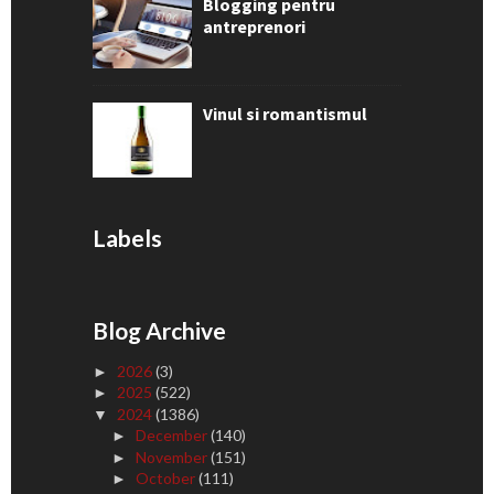
Blogging pentru
antreprenori
Vinul si romantismul
Labels
Blog Archive
2026
(3)
►
2025
(522)
►
2024
(1386)
▼
December
(140)
►
November
(151)
►
October
(111)
►