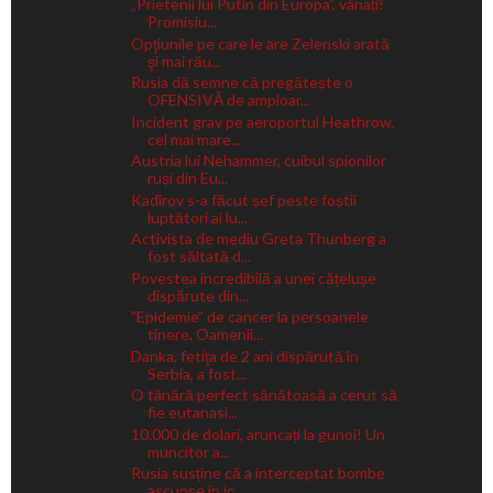
„Prietenii lui Putin din Europa”, vânați!
Promisiu...
Opţiunile pe care le are Zelenski arată
şi mai rău...
Rusia dă semne că pregătește o
OFENSIVĂ de amploar...
Incident grav pe aeroportul Heathrow,
cel mai mare...
Austria lui Nehammer, cuibul spionilor
ruși din Eu...
Kadîrov s-a făcut șef peste foștii
luptători ai lu...
Activista de mediu Greta Thunberg a
fost săltată d...
Povestea incredibilă a unei cățelușe
dispărute din...
"Epidemie" de cancer la persoanele
tinere. Oamenii...
Danka, fetiţa de 2 ani dispărută în
Serbia, a fost...
O tânără perfect sănătoasă a cerut să
fie eutanasi...
10.000 de dolari, aruncați la gunoi! Un
muncitor a...
Rusia susține că a interceptat bombe
ascunse în ic...