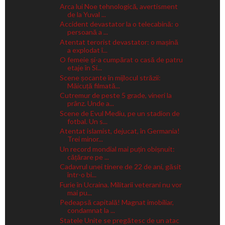
Arca lui Noe tehnologică, avertisment
de la Yuval ...
Accident devastator la o telecabină: o
persoană a ...
Atentat terorist devastator: o mașină
a explodat î...
O femeie și-a cumpărat o casă de patru
etaje în Si...
Scene șocante în mijlocul străzii:
Măicuță filmată...
Cutremur de peste 5 grade, vineri la
prânz. Unde a...
Scene de Evul Mediu, pe un stadion de
fotbal. Un s...
Atentat islamist, dejucat, în Germania!
Trei minor...
Un record mondial mai puțin obișnuit:
cățărare pe ...
Cadavrul unei tinere de 22 de ani, găsit
într-o bi...
Furie în Ucraina. Militarii veterani nu vor
mai pu...
Pedeapsă capitală! Magnat imobiliar,
condamnat la ...
Statele Unite se pregătesc de un atac