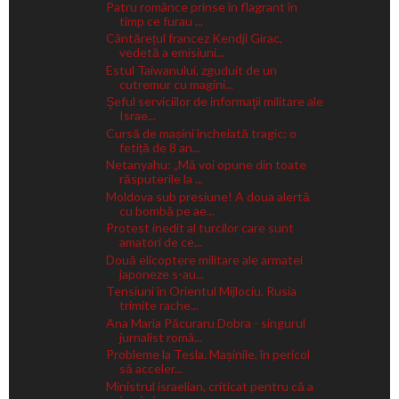
Patru românce prinse în flagrant în
timp ce furau ...
Cântărețul francez Kendji Girac,
vedetă a emisiuni...
Estul Taiwanului, zguduit de un
cutremur cu magini...
Şeful serviciilor de informaţii militare ale
Israe...
Cursă de mașini încheiată tragic: o
fetiță de 8 an...
Netanyahu: „Mă voi opune din toate
răsputerile la ...
Moldova sub presiune! A doua alertă
cu bombă pe ae...
Protest inedit al turcilor care sunt
amatori de ce...
Două elicoptere militare ale armatei
japoneze s-au...
Tensiuni în Orientul Mijlociu. Rusia
trimite rache...
Ana Maria Păcuraru Dobra - singurul
jurnalist româ...
Probleme la Tesla. Mașinile, în pericol
să acceler...
Ministrul israelian, criticat pentru că a