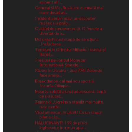
iminent al I...
General SUA: „Rusia are o armată mai
mare decât at...
Incident aerian grav: un elicopter
rusesc s-a prăb...
O altfel de perseverență. O femeie a
divorțat de a...
Doi oligarhi ruși scapă de sancțiuni:
„Includerea ...
Tensiuni în Orientul Mijlociu. Israelul și
Iranul ...
Presiuni pe Fondul Monetar
Internațional. Statele ...
Război în Ucraina - ziua 774: Zelenski
face aranja...
Break dance, cel mai nou sport la
Jocurile Olimpic...
Moarte subită a unui adolescent, după
ce s-a jucat...
Zelenski: „Ucraina a stabilit mai multe
rute pentr...
Visul american, împlinit! Cu un singur
bilet a câș...
HALUCINANT! 159 de pisici
înghesuite între-un apar...