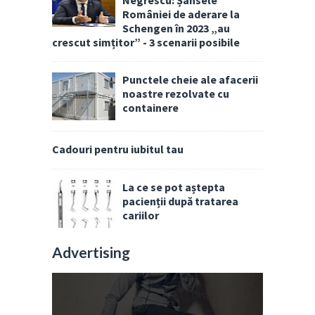
României de aderare la
Schengen în 2023 „au
crescut simțitor” - 3 scenarii posibile
Punctele cheie ale afacerii
noastre rezolvate cu
containere
Cadouri pentru iubitul tau
La ce se pot aștepta
pacienții după tratarea
cariilor
Advertising