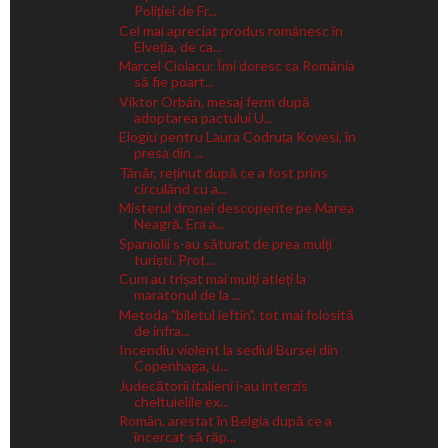
Poliției de Fr...
Cel mai apreciat produs românesc în
Elveția, de ca...
Marcel Ciolacu: Îmi doresc ca România
să fie poart...
Viktor Orbán, mesaj ferm după
adoptarea pactului U...
Elogiu pentru Laura Codruța Kovesi, în
presa din ...
Tânăr, reținut după ce a fost prins
circulând cu a...
Misterul dronei descoperite pe Marea
Neagră. Era a...
Spaniolii s-au săturat de prea mulți
turiști. Prot...
Cum au trișat mai mulți atleți la
maratonul de la ...
Metoda "biletul ieftin", tot mai folosită
de infra...
Incendiu violent la sediul Bursei din
Copenhaga, u...
Judecătorii italieni i-au interzis
cheltuielile ex...
Român, arestat în Belgia după ce a
încercat să răp...