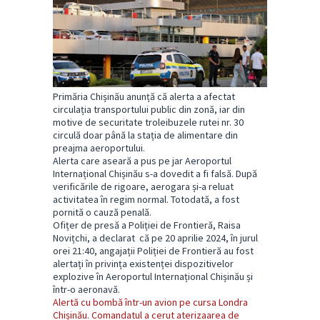
Primăria Chișinău anunță că alerta a afectat
circulația transportului public din zonă, iar din
motive de securitate troleibuzele rutei nr. 30
circulă doar până la stația de alimentare din
preajma aeroportului.
Alerta care aseară a pus pe jar Aeroportul
Internațional Chișinău s-a dovedit a fi falsă. După
verificările de rigoare, aerogara și-a reluat
activitatea în regim normal. Totodată, a fost
pornită o cauză penală.
Ofițer de presă a Poliției de Frontieră, Raisa
Novițchi, a declarat că pe 20 aprilie 2024, în jurul
orei 21:40, angajații Poliției de Frontieră au fost
alertați în privința existenței dispozitivelor
explozive în Aeroportul Internațional Chișinău și
într-o aeronavă.
Alertă cu bombă într-un avion pe cursa Londra
Chișinău. Comandatul a cerut aterizaarea de