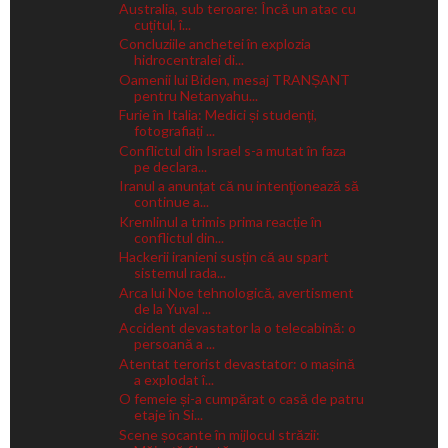
Australia, sub teroare: Încă un atac cu
cuțitul, î...
Concluziile anchetei în explozia
hidrocentralei di...
Oamenii lui Biden, mesaj TRANȘANT
pentru Netanyahu...
Furie în Italia: Medici și studenți,
fotografiați ...
Conflictul din Israel s-a mutat în faza
pe declara...
Iranul a anunțat că nu intenţionează să
continue a...
Kremlinul a trimis prima reacție în
conflictul din...
Hackerii iranieni susțin că au spart
sistemul rada...
Arca lui Noe tehnologică, avertisment
de la Yuval ...
Accident devastator la o telecabină: o
persoană a ...
Atentat terorist devastator: o mașină
a explodat î...
O femeie și-a cumpărat o casă de patru
etaje în Si...
Scene șocante în mijlocul străzii: