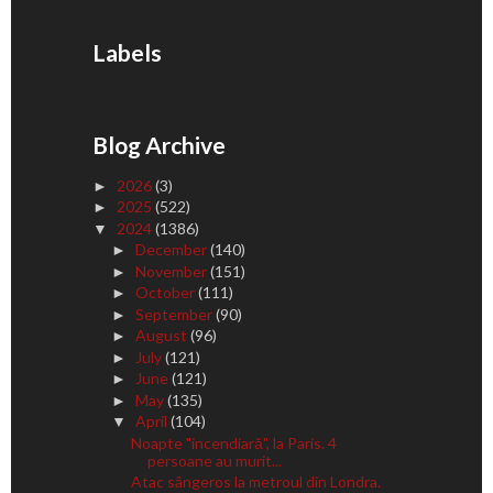
Labels
Blog Archive
2026
(3)
►
2025
(522)
►
2024
(1386)
▼
December
(140)
►
November
(151)
►
October
(111)
►
September
(90)
►
August
(96)
►
July
(121)
►
June
(121)
►
May
(135)
►
April
(104)
▼
Noapte "incendiară", la Paris. 4
persoane au murit...
Atac sângeros la metroul din Londra.