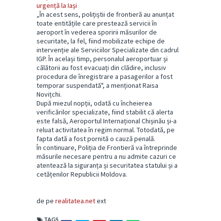
urgență la Iași
„În acest sens, polițiștii de frontieră au anunțat
toate entitățile care prestează servicii în
aeroport în vederea sporirii măsurilor de
securitate, la fel, fiind mobilizate echipe de
intervenție ale Serviciilor Specializate din cadrul
IGP. În același timp, personalul aeroportuar și
călătorii au fost evacuați din clădire, inclusiv
procedura de înregistrare a pasagerilor a fost
temporar suspendată", a menționat Raisa
Novițchi.
După miezul nopții, odată cu încheierea
verificărilor specializate, fiind stabilit că alerta
este falsă, Aeroportul Internațional Chișinău și-a
reluat activitatea în regim normal. Totodată, pe
fapta dată a fost pornită o cauză penală.
În continuare, Poliția de Frontieră va întreprinde
măsurile necesare pentru a nu admite cazuri ce
atentează la siguranța și securitatea statului și a
cetățenilor Republicii Moldova.
de pe
realitatea.net
ext
TAGS