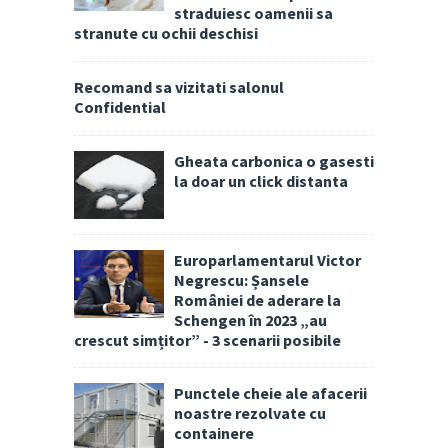
straduiesc oamenii sa
stranute cu ochii deschisi
Recomand sa vizitati salonul
Confidential
Gheata carbonica o gasesti
la doar un click distanta
Europarlamentarul Victor
Negrescu: Șansele
României de aderare la
Schengen în 2023 „au
crescut simțitor” - 3 scenarii posibile
Punctele cheie ale afacerii
noastre rezolvate cu
containere