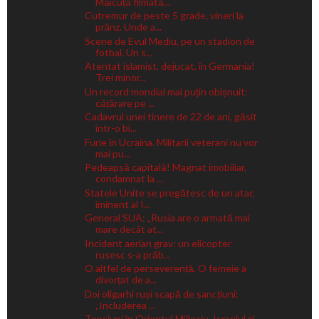
Măicuță filmată...
Cutremur de peste 5 grade, vineri la
prânz. Unde a...
Scene de Evul Mediu, pe un stadion de
fotbal. Un s...
Atentat islamist, dejucat, în Germania!
Trei minor...
Un record mondial mai puțin obișnuit:
cățărare pe ...
Cadavrul unei tinere de 22 de ani, găsit
într-o bi...
Furie în Ucraina. Militarii veterani nu vor
mai pu...
Pedeapsă capitală! Magnat imobiliar,
condamnat la ...
Statele Unite se pregătesc de un atac
iminent al I...
General SUA: „Rusia are o armată mai
mare decât at...
Incident aerian grav: un elicopter
rusesc s-a prăb...
O altfel de perseverență. O femeie a
divorțat de a...
Doi oligarhi ruși scapă de sancțiuni:
„Includerea ...
Tensiuni în Orientul Mijlociu. Israelul și