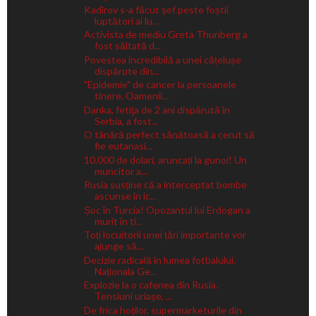
Kadîrov s-a făcut șef peste foștii
luptători ai lu...
Activista de mediu Greta Thunberg a
fost săltată d...
Povestea incredibilă a unei cățelușe
dispărute din...
"Epidemie" de cancer la persoanele
tinere. Oamenii...
Danka, fetiţa de 2 ani dispărută în
Serbia, a fost...
O tânără perfect sănătoasă a cerut să
fie eutanasi...
10.000 de dolari, aruncați la gunoi! Un
muncitor a...
Rusia susține că a interceptat bombe
ascunse în ic...
Șoc în Turcia! Opozantul lui Erdogan a
murit în ti...
Toți locuitorii unei țări importante vor
ajunge să...
Decizie radicală în lumea fotbalului.
Naționala Ge...
Explozie la o cafenea din Rusia.
Tensiuni uriașe, ...
De frica hoților, supermarketurile din