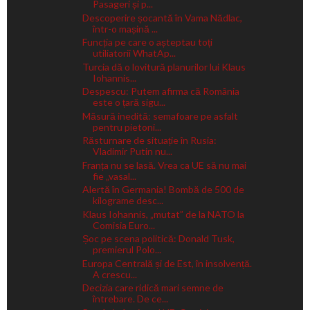
Pasageri și p...
Descoperire șocantă în Vama Nădlac,
într-o mașină ...
Funcția pe care o așteptau toți
utiliatorii WhatAp...
Turcia dă o lovitură planurilor lui Klaus
Iohannis...
Despescu: Putem afirma că România
este o țară sigu...
Măsură inedită: semafoare pe asfalt
pentru pietoni...
Răsturnare de situație în Rusia:
Vladimir Putin nu...
Franța nu se lasă. Vrea ca UE să nu mai
fie „vasal...
Alertă în Germania! Bombă de 500 de
kilograme desc...
Klaus Iohannis, „mutat” de la NATO la
Comisia Euro...
Șoc pe scena politică: Donald Tusk,
premierul Polo...
Europa Centrală și de Est, în insolvență.
A crescu...
Decizia care ridică mari semne de
întrebare. De ce...