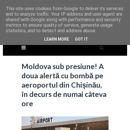
This site uses cookies from Google to deliver its services
and to analyze traffic. Your IP address and user-agent are
shared with Google along with performance and security
metrics to ensure quality of service, generate usage
statistics, and to detect and address abuse.
LEARN MORE
GOT IT
Moldova sub presiune! A
doua alertă cu bombă pe
aeroportul din Chișinău,
în decurs de numai câteva
ore