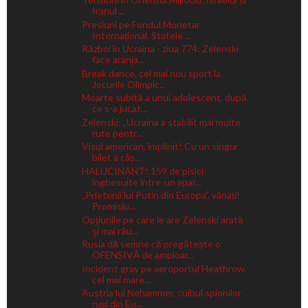
Iranul ...
Presiuni pe Fondul Monetar
Internațional. Statele ...
Război în Ucraina - ziua 774: Zelenski
face aranja...
Break dance, cel mai nou sport la
Jocurile Olimpic...
Moarte subită a unui adolescent, după
ce s-a jucat...
Zelenski: „Ucraina a stabilit mai multe
rute pentr...
Visul american, împlinit! Cu un singur
bilet a câș...
HALUCINANT! 159 de pisici
înghesuite între-un apar...
„Prietenii lui Putin din Europa”, vânați!
Promisiu...
Opţiunile pe care le are Zelenski arată
şi mai rău...
Rusia dă semne că pregătește o
OFENSIVĂ de amploar...
Incident grav pe aeroportul Heathrow,
cel mai mare...
Austria lui Nehammer, cuibul spionilor
ruși din Eu...