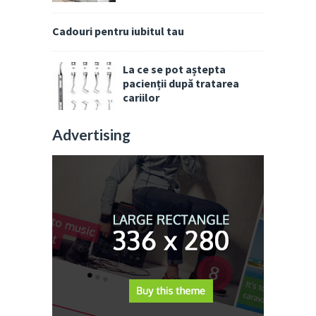
Cadouri pentru iubitul tau
La ce se pot aștepta
pacienții după tratarea
cariilor
Advertising