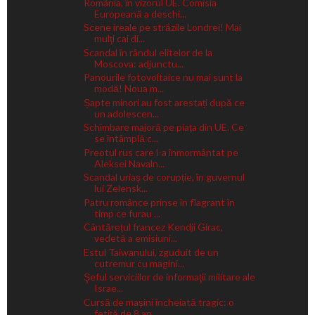
România, în vizorul UE. Comisia
Europeană a deschi...
Scene ireale pe străzile Londrei! Mai
mulţi cai di...
Scandal în rândul elitelor de la
Moscova: adjunctu...
Panourile fotovoltaice nu mai sunt la
modă! Noua m...
Șapte minori au fost arestați după ce
un adolescen...
Schimbare majoră pe piața din UE. Ce
se întâmplă c...
Preotul rus care l-a înmormântat pe
Aleksei Navaln...
Scandal uriaș de corupție, în guvernul
lui Zelensk...
Patru românce prinse în flagrant în
timp ce furau ...
Cântărețul francez Kendji Girac,
vedetă a emisiuni...
Estul Taiwanului, zguduit de un
cutremur cu magini...
Şeful serviciilor de informaţii militare ale
Israe...
Cursă de mașini încheiată tragic: o
fetiță de 8 an...