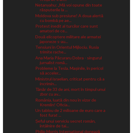
Netanyahu: „Mă voi opune din toate
răsputerile la ...
Moldova sub presiune! A doua alertă
cu bombă pe ae...
Protest inedit al turcilor care sunt
amatori de ce...
Două elicoptere militare ale armatei
japoneze s-au...
Tensiuni în Orientul Mijlociu. Rusia
trimite rache...
Ana Maria Păcuraru Dobra - singurul
jurnalist româ...
Probleme la Tesla. Mașinile, în pericol
să acceler...
Ministrul israelian, criticat pentru că a
incrimin...
Tânăr de 33 de ani, mort în timpul unui
zbor cu av...
România, luată din nou în vizor de
Kremlin! Oficia...
Un tablou de 2 milioane de euro care a
fost furat ...
Șeful unui serviciu secret român,
întâlnire de tai...
Philip Morris International donează