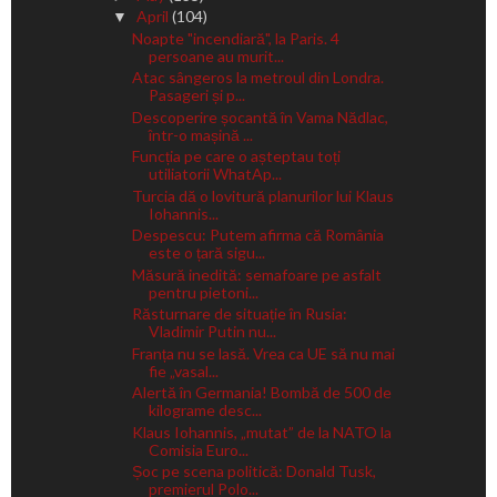
April
(104)
▼
Noapte "incendiară", la Paris. 4
persoane au murit...
Atac sângeros la metroul din Londra.
Pasageri și p...
Descoperire șocantă în Vama Nădlac,
într-o mașină ...
Funcția pe care o așteptau toți
utiliatorii WhatAp...
Turcia dă o lovitură planurilor lui Klaus
Iohannis...
Despescu: Putem afirma că România
este o țară sigu...
Măsură inedită: semafoare pe asfalt
pentru pietoni...
Răsturnare de situație în Rusia:
Vladimir Putin nu...
Franța nu se lasă. Vrea ca UE să nu mai
fie „vasal...
Alertă în Germania! Bombă de 500 de
kilograme desc...
Klaus Iohannis, „mutat” de la NATO la
Comisia Euro...
Șoc pe scena politică: Donald Tusk,
premierul Polo...