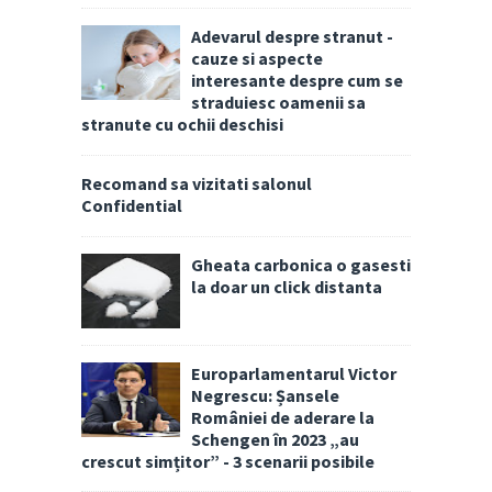
Adevarul despre stranut -
cauze si aspecte
interesante despre cum se
straduiesc oamenii sa
stranute cu ochii deschisi
Recomand sa vizitati salonul
Confidential
Gheata carbonica o gasesti
la doar un click distanta
Europarlamentarul Victor
Negrescu: Șansele
României de aderare la
Schengen în 2023 „au
crescut simțitor” - 3 scenarii posibile