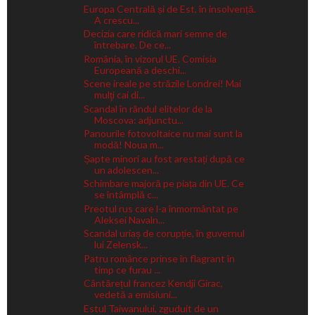
Europa Centrală și de Est, în insolvență.
A crescu...
Decizia care ridică mari semne de
întrebare. De ce...
România, în vizorul UE. Comisia
Europeană a deschi...
Scene ireale pe străzile Londrei! Mai
mulţi cai di...
Scandal în rândul elitelor de la
Moscova: adjunctu...
Panourile fotovoltaice nu mai sunt la
modă! Noua m...
Șapte minori au fost arestați după ce
un adolescen...
Schimbare majoră pe piața din UE. Ce
se întâmplă c...
Preotul rus care l-a înmormântat pe
Aleksei Navaln...
Scandal uriaș de corupție, în guvernul
lui Zelensk...
Patru românce prinse în flagrant în
timp ce furau ...
Cântărețul francez Kendji Girac,
vedetă a emisiuni...
Estul Taiwanului, zguduit de un