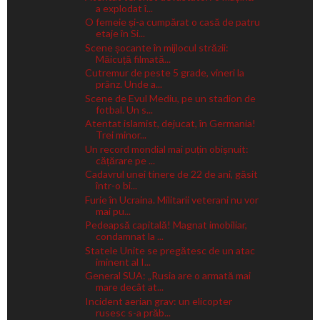
a explodat î...
O femeie și-a cumpărat o casă de patru
etaje în Si...
Scene șocante în mijlocul străzii:
Măicuță filmată...
Cutremur de peste 5 grade, vineri la
prânz. Unde a...
Scene de Evul Mediu, pe un stadion de
fotbal. Un s...
Atentat islamist, dejucat, în Germania!
Trei minor...
Un record mondial mai puțin obișnuit:
cățărare pe ...
Cadavrul unei tinere de 22 de ani, găsit
într-o bi...
Furie în Ucraina. Militarii veterani nu vor
mai pu...
Pedeapsă capitală! Magnat imobiliar,
condamnat la ...
Statele Unite se pregătesc de un atac
iminent al I...
General SUA: „Rusia are o armată mai
mare decât at...
Incident aerian grav: un elicopter
rusesc s-a prăb...