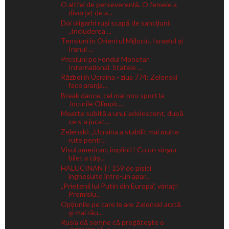
O altfel de perseverență. O femeie a
divorțat de a...
Doi oligarhi ruși scapă de sancțiuni:
„Includerea ...
Tensiuni în Orientul Mijlociu. Israelul și
Iranul ...
Presiuni pe Fondul Monetar
Internațional. Statele ...
Război în Ucraina - ziua 774: Zelenski
face aranja...
Break dance, cel mai nou sport la
Jocurile Olimpic...
Moarte subită a unui adolescent, după
ce s-a jucat...
Zelenski: „Ucraina a stabilit mai multe
rute pentr...
Visul american, împlinit! Cu un singur
bilet a câș...
HALUCINANT! 159 de pisici
înghesuite între-un apar...
„Prietenii lui Putin din Europa”, vânați!
Promisiu...
Opţiunile pe care le are Zelenski arată
şi mai rău...
Rusia dă semne că pregătește o