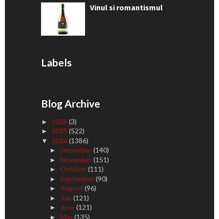
Vinul si romantismul
Labels
Blog Archive
2026
(3)
►
2025
(522)
►
2024
(1386)
▼
December
(140)
►
November
(151)
►
October
(111)
►
September
(90)
►
August
(96)
►
July
(121)
►
June
(121)
►
May
(135)
►