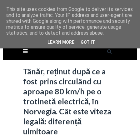
This site uses cookies from Google to deliver its services
and to analyze traffic. Your IP address and user-agent are
shared with Google along with performance and security
metrics to ensure quality of service, generate usage
statistics, and to detect and address abuse.
LEARN MORE
GOT IT
Tânăr, reținut după ce a
fost prins circulând cu
aproape 80 km/h pe o
trotinetă electrică, în
Norvegia. Cât este viteza
legală: diferență
uimitoare