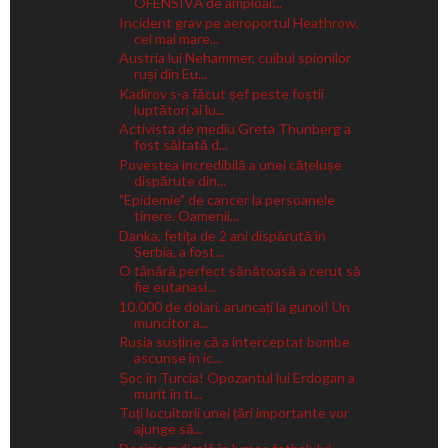
OFENSIVĂ de amploar...
Incident grav pe aeroportul Heathrow,
cel mai mare...
Austria lui Nehammer, cuibul spionilor
ruși din Eu...
Kadîrov s-a făcut șef peste foștii
luptători ai lu...
Activista de mediu Greta Thunberg a
fost săltată d...
Povestea incredibilă a unei cățelușe
dispărute din...
"Epidemie" de cancer la persoanele
tinere. Oamenii...
Danka, fetiţa de 2 ani dispărută în
Serbia, a fost...
O tânără perfect sănătoasă a cerut să
fie eutanasi...
10.000 de dolari, aruncați la gunoi! Un
muncitor a...
Rusia susține că a interceptat bombe
ascunse în ic...
Șoc în Turcia! Opozantul lui Erdogan a
murit în ti...
Toți locuitorii unei țări importante vor
ajunge să...