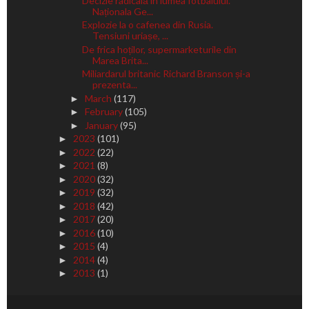
Decizie radicală în lumea fotbalului.
Naționala Ge...
Explozie la o cafenea din Rusia.
Tensiuni uriașe, ...
De frica hoților, supermarketurile din
Marea Brita...
Miliardarul britanic Richard Branson și-a
prezenta...
March
(117)
►
February
(105)
►
January
(95)
►
2023
(101)
►
2022
(22)
►
2021
(8)
►
2020
(32)
►
2019
(32)
►
2018
(42)
►
2017
(20)
►
2016
(10)
►
2015
(4)
►
2014
(4)
►
2013
(1)
►