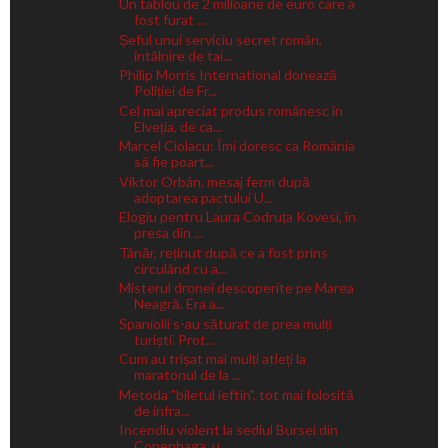
Un tablou de 2 milioane de euro care a
fost furat ...
Șeful unui serviciu secret român,
întâlnire de tai...
Philip Morris International donează
Poliției de Fr...
Cel mai apreciat produs românesc în
Elveția, de ca...
Marcel Ciolacu: Îmi doresc ca România
să fie poart...
Viktor Orbán, mesaj ferm după
adoptarea pactului U...
Elogiu pentru Laura Codruța Kovesi, în
presa din ...
Tânăr, reținut după ce a fost prins
circulând cu a...
Misterul dronei descoperite pe Marea
Neagră. Era a...
Spaniolii s-au săturat de prea mulți
turiști. Prot...
Cum au trișat mai mulți atleți la
maratonul de la ...
Metoda "biletul ieftin", tot mai folosită
de infra...
Incendiu violent la sediul Bursei din
Copenhaga, u...