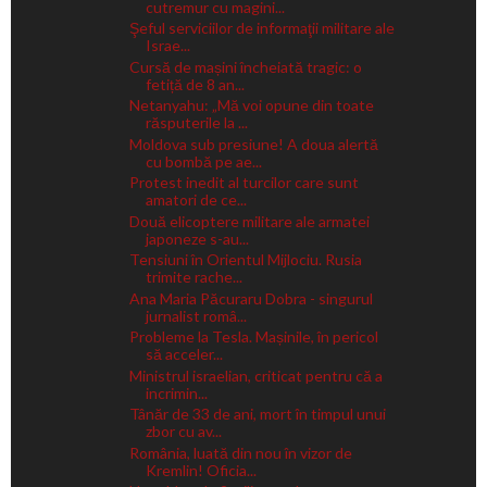
cutremur cu magini...
Şeful serviciilor de informaţii militare ale
Israe...
Cursă de mașini încheiată tragic: o
fetiță de 8 an...
Netanyahu: „Mă voi opune din toate
răsputerile la ...
Moldova sub presiune! A doua alertă
cu bombă pe ae...
Protest inedit al turcilor care sunt
amatori de ce...
Două elicoptere militare ale armatei
japoneze s-au...
Tensiuni în Orientul Mijlociu. Rusia
trimite rache...
Ana Maria Păcuraru Dobra - singurul
jurnalist româ...
Probleme la Tesla. Mașinile, în pericol
să acceler...
Ministrul israelian, criticat pentru că a
incrimin...
Tânăr de 33 de ani, mort în timpul unui
zbor cu av...
România, luată din nou în vizor de
Kremlin! Oficia...