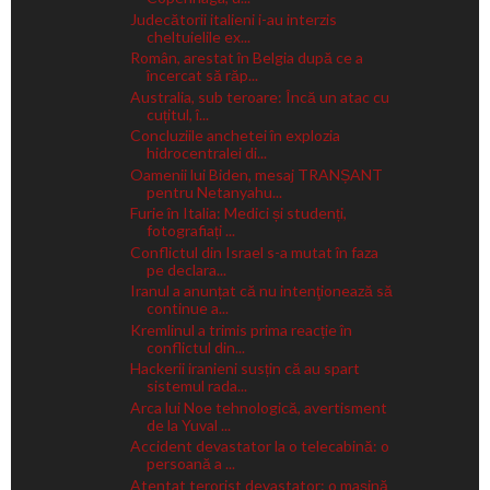
Judecătorii italieni i-au interzis
cheltuielile ex...
Român, arestat în Belgia după ce a
încercat să răp...
Australia, sub teroare: Încă un atac cu
cuțitul, î...
Concluziile anchetei în explozia
hidrocentralei di...
Oamenii lui Biden, mesaj TRANȘANT
pentru Netanyahu...
Furie în Italia: Medici și studenți,
fotografiați ...
Conflictul din Israel s-a mutat în faza
pe declara...
Iranul a anunțat că nu intenţionează să
continue a...
Kremlinul a trimis prima reacție în
conflictul din...
Hackerii iranieni susțin că au spart
sistemul rada...
Arca lui Noe tehnologică, avertisment
de la Yuval ...
Accident devastator la o telecabină: o
persoană a ...
Atentat terorist devastator: o mașină