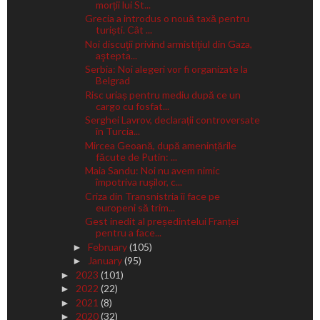
morții lui St...
Grecia a introdus o nouă taxă pentru
turiști. Cât ...
Noi discuţii privind armistiţiul din Gaza,
aştepta...
Serbia: Noi alegeri vor fi organizate la
Belgrad
Risc uriaș pentru mediu după ce un
cargo cu fosfat...
Serghei Lavrov, declarații controversate
în Turcia...
Mircea Geoană, după amenințările
făcute de Putin: ...
Maia Sandu: Noi nu avem nimic
împotriva ruşilor, c...
Criza din Transnistria îi face pe
europeni să trim...
Gest inedit al președintelui Franței
pentru a face...
February
(105)
►
January
(95)
►
2023
(101)
►
2022
(22)
►
2021
(8)
►
2020
(32)
►