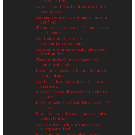
învinsă, integr...
Cel mai bogat sportiv din istorie este
de origine ...
Decizie istorică în Danemarca. Femeile
vor fi recr...
Tezaurul de la Moscova. Ce șanse sunt
ca România s...
Centrala Zaporojie ar fi fost
bombardată de ucrain...
După amenințarea cu războiul nuclear,
Vladimir Put...
Tensiuni între SUA și Ungaria: „Nu
suntem obligați...
Pe ce țări se bazează Klaus Iohannis în
candidatur...
Conflicte diplomatice la nivel religios.
Biserica ...
Aliat al lui Navalnîi, atacat cu un ciocan
și gaze...
Incident aviatic în Rusia. Un avion cu 15
militari...
Klaus Iohannis: România nu va trimite
combatanți î...
Cum aruncă în aer Ungaria politica
europeană. Parl...
Klaus Iohannis, declarații de presă: