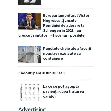
Europarlamentarul Victor
Negrescu: Șansele
României de aderare la
Schengen în 2023 „au
crescut simțitor” - 3 scenarii posibile
Punctele cheie ale afacerii
noastre rezolvate cu
containere
Cadouri pentru iubitul tau
La ce se pot aștepta
pacienții după tratarea
cariilor
Advertising