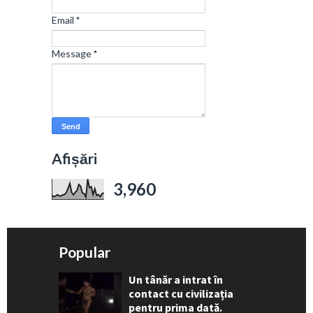
Email
*
Message
*
Afișări
3,960
Popular
Un tânăr a intrat în
contact cu civilizația
pentru prima dată.