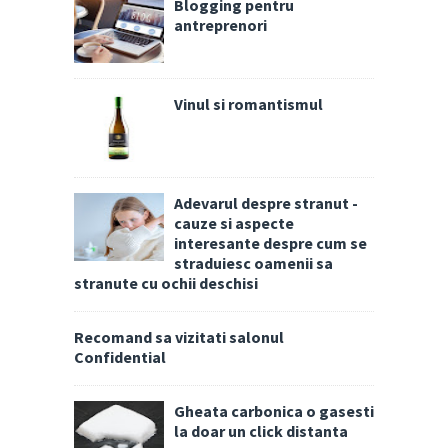
Blogging pentru
antreprenori
Vinul si romantismul
Adevarul despre stranut -
cauze si aspecte
interesante despre cum se
straduiesc oamenii sa
stranute cu ochii deschisi
Recomand sa vizitati salonul
Confidential
Gheata carbonica o gasesti
la doar un click distanta