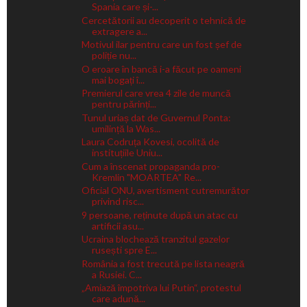
Spania care și-...
Cercetătorii au decoperit o tehnică de
extragere a...
Motivul ilar pentru care un fost șef de
poliție nu...
O eroare în bancă i-a făcut pe oameni
mai bogați î...
Premierul care vrea 4 zile de muncă
pentru părinți...
Tunul uriaș dat de Guvernul Ponta:
umilință la Was...
Laura Codruța Kovesi, ocolită de
instituțiile Uniu...
Cum a înscenat propaganda pro-
Kremlin "MOARTEA" Re...
Oficial ONU, avertisment cutremurător
privind risc...
9 persoane, reținute după un atac cu
artificii asu...
Ucraina blochează tranzitul gazelor
rusești spre E...
România a fost trecută pe lista neagră
a Rusiei. C...
„Amiază împotriva lui Putin“, protestul
care adună...