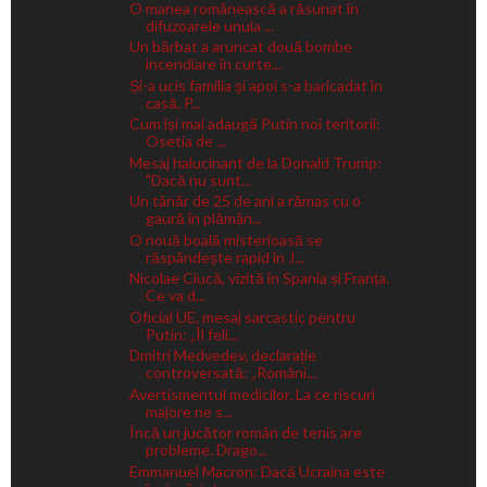
O manea românească a răsunat în
difuzoarele unuia ...
Un bărbat a aruncat două bombe
incendiare în curte...
Și-a ucis familia și apoi s-a baricadat în
casă. P...
Cum își mai adaugă Putin noi teritorii:
Osetia de ...
Mesaj halucinant de la Donald Trump:
"Dacă nu sunt...
Un tânăr de 25 de ani a rămas cu o
gaură în plămân...
O nouă boală misterioasă se
răspândește rapid în J...
Nicolae Ciucă, vizită în Spania și Franța.
Ce va d...
Oficial UE, mesaj sarcastic pentru
Putin: „Îl feli...
Dmitri Medvedev, declarație
controversată: „Români...
Avertismentul medicilor. La ce riscuri
majore ne s...
Încă un jucător român de tenis are
probleme. Drago...
Emmanuel Macron: Dacă Ucraina este