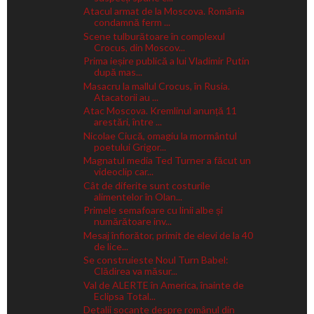
Atacul armat de la Moscova. România
condamnă ferm ...
Scene tulburătoare în complexul
Crocus, din Moscov...
Prima ieșire publică a lui Vladimir Putin
după mas...
Masacru la mallul Crocus, în Rusia.
Atacatorii au ...
Atac Moscova. Kremlinul anunță 11
arestări, între ...
Nicolae Ciucă, omagiu la mormântul
poetului Grigor...
Magnatul media Ted Turner a făcut un
videoclip car...
Cât de diferite sunt costurile
alimentelor în Olan...
Primele semafoare cu linii albe și
numărătoare inv...
Mesaj înfiorător, primit de elevi de la 40
de lice...
Se construieste Noul Turn Babel:
Clădirea va măsur...
Val de ALERTE în America, înainte de
Eclipsa Total...
Detalii șocante despre românul din