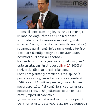
„Românii, după cum se știe, nu sunt o națiune, ci
un mod de viață. Părea că nu ne mai poate
surprinde nimic. Liderii europeni - idioți, slabi,
nimicuri. Dar nu, ne-au dat un motiv din nou. Vor să
returneze aurul României", a scris Medvedev într-
o postare făcută pe pagina sa de VKontakte,
echivalentul rusesc al Facebook.
Medvedev afirmă că „românii nu sunt o națiune"
este un citat din filmul rusesc „
Brat 2
" (2020) al
regizorului răposat Alexei Balabanov.
Fostul președinte și premier rus mai spune în
postarea sa că guvernul sovietic a naționalizat în
1918 tezaurul României pentru „comportamentul
necorespunzător" al României și că ulterior țara
noastră a refuzat să „plătească datoriile" sale
către „Imperiului Sovietic".
„România a acceptat acest lucru și apoi a primit
de la noi renunțarea la reparațiile pentru perioada