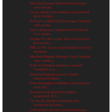
Alertă în Franța: Ministrul de Interne
cere securi...
Ciucă, după întrevederea cu premierul
grec Kyriako...
Protest cu BĂLEGAR la Praga. Fermierii
cehi au blo...
Garry Kasparov, opozant al lui Putin şi
fost campi...
Ursula von der Leyen, discurs istoric la
București...
PNL și PPE vocea comunităților locale și
fermieril...
Manfred Weber: Nicolae Ciucă, un lider
care conduc...
Doliu în fotbalul românesc: a murit
'fundașul cu ș...
Șeful spionajului rusesc, reacție
haluciantă după ...
Primele imagini credibile cu distrugerea
unui sist...
Demisie la nivel înalt în politica
americană. Al t...
Ce are de câștigat România prin
venirea la Bucureș...
Comuniștii ruși cer o anchetă asupra