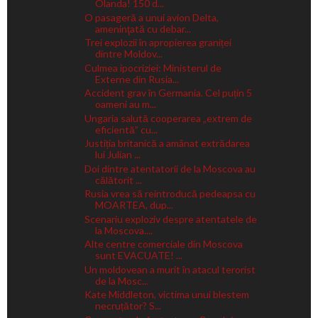
Olanda! 150 d...
O pasageră a unui avion Delta,
ameninţată cu debar...
Trei explozii în apropierea graniței
dintre Moldov...
Culmea ipocriziei: Ministerul de
Externe din Rusia...
Accident grav în Germania. Cel puțin 5
oameni au m...
Ungaria salută cooperarea „extrem de
eficientă” cu...
Justiția britanică a amânat extrădarea
lui Julian ...
Doi dintre atentatorii de la Moscova au
călătorit ...
Rusia vrea să reintroducă pedeapsa cu
MOARTEA, dup...
Scenariu exploziv despre atentatele de
la Moscova....
Alte centre comerciale din Moscova
sunt EVACUATE! ...
Un moldovean a murit în atacul terorist
de la Mosc...
Kate Middleton, victima unui blestem
necruțător? S...