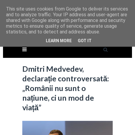
This site uses cookies from Google to deliver its services
and to analyze traffic. Your IP address and user-agent are
shared with Google along with performance and security
metrics to ensure quality of service, generate usage
statistics, and to detect and address abuse.
LEARN MORE
GOT IT
Dmitri Medvedev,
declarație controversată:
„Românii nu sunt o
națiune, ci un mod de
viață”