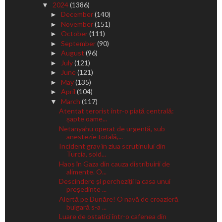
2024
(1386)
▼
December
(140)
►
November
(151)
►
October
(111)
►
September
(90)
►
August
(96)
►
July
(121)
►
June
(121)
►
May
(135)
►
April
(104)
►
March
(117)
▼
Atentat terorist într-o piață centrală:
șapte oame...
Netanyahu operat de urgență, sub
anestezie totală,...
Incident grav în ziua scrutinului din
Turcia, sold...
Haos în Gaza din cauza distribuirii de
alimente. O...
Descindere și percheziții la casa unui
președinte ...
Alertă pe Dunăre! O navă de croazieră
bulgară s-a ...
Luare de ostatici într-o cafenea din