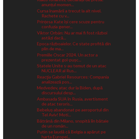
anunțul momen...
Cursa înamării a trecut la alt nivel.
Rachete cu v...
Prințesa Kate își cere scuze pentru
confuzia gener...
Viktor Orbán: Nu ar mai fi fost război
astăzi dacă...
Epoca războaielor. Ce state profită din
plin de ma...
Premiile Oscar 2024. Un actor a
prezentat gol-pușc...
Statele Unite s-au temut de un atac
NUCLEAR al Rus...
Reacţia Gabriel Resources: Compania
analizează pos...
Medvedev, atac dur la Biden, după
discursului desp...
Ambasada SUA în Rusia, avertisment
de atac teroris...
Bebeluș abandonat pe aeroportul din
Tel Aviv! Moti...
Bătrână din Milano, snopită îîn bătaie
de un român...
Putin se laudă că Belgia a apărut pe
harta Europei...