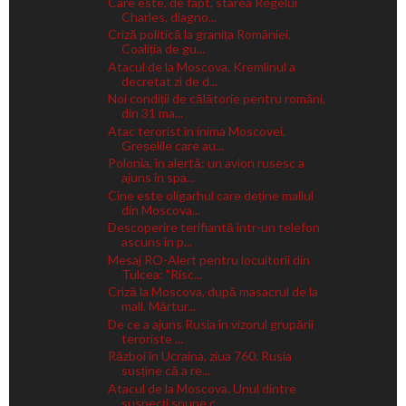
Care este, de fapt, starea Regelui
Charles, diagno...
Criză politică la granița României.
Coaliția de gu...
Atacul de la Moscova. Kremlinul a
decretat zi de d...
Noi condiții de călătorie pentru români,
din 31 ma...
Atac terorist în inima Moscovei.
Greșelile care au...
Polonia, în alertă: un avion rusesc a
ajuns în spa...
Cine este oligarhul care deține mallul
din Moscova...
Descoperire terifiantă într-un telefon
ascuns în p...
Mesaj RO-Alert pentru locuitorii din
Tulcea: "Risc...
Criză la Moscova, după masacrul de la
mall. Mărtur...
De ce a ajuns Rusia în vizorul grupării
teroriste ...
Război în Ucraina, ziua 760. Rusia
susține că a re...
Atacul de la Moscova. Unul dintre
suspecți spune c...