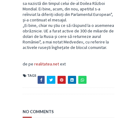
sa nazistă din timpul celui de-al Doilea Război
Mondial. Ei bine, acum, din nou, apetitul s-a
reînviat la diferiți idioți din Parlamentul European",
și-a continuat el mesajul.
„Ei bine, chiar nu știu ce să răspund la o asemenea
obrăznicie. UE a furat active de 300 de miliarde de
dolari de la Rusia și cere să returneze aurul
României", a mai notat Medvedev, cu referire la
activele rusești înghețate de blocul comunitar.
de pe
realitatea.net
ext
TAGS
NO COMMENTS