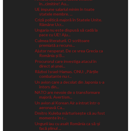
în...cimitire! Au...
UE impune salariul minim în toate
statele membre. ...
Criză politică majoră în Statele Unite.
Rămâne Ucr...
Ungaria nu este dispusă să cadă la
pace cu UE! Aju...
Culmea literaturii. O scriitoare
premiată a recuno...
Ajutor nesperat. De ce vrea Grecia ca
România și B...
Procurorul care investiga atacul în
direct al unei...
Război Israel-Hamas. ONU: „Părțile
combatante nu r...
Un avion care a decolat din Japonia s-a
întors din...
NATO are nevoie de o transformare
majoră. Avertism...
Un avion al Korean Air a intrat într-o
aeronavă Ca...
Dmitro Kuleba mărturisește că au fost
momente în c...
Ungurii iau cu asalt România ca să-și
facă plinul ...