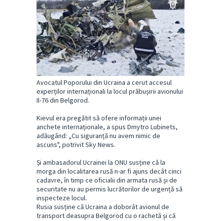
Avocatul Poporului din Ucraina a cerut accesul
experților internaționali la locul prăbușirii avionului
Il-76 din Belgorod.
Kievul era pregătit să ofere informații unei
anchete internaționale, a spus Dmytro Lubinets,
adăugând: „Cu siguranță nu avem nimic de
ascuns", potrivit Sky News.
Și ambasadorul Ucrainei la ONU susține că la
morga din localitarea rusă n-ar fi ajuns decât cinci
cadavre, în timp ce oficialii din armata rusă și de
securitate nu au permis lucrătorilor de urgență să
inspecteze locul.
Rusia susține că Ucraina a doborât avionul de
transport deasupra Belgorod cu o rachetă și că