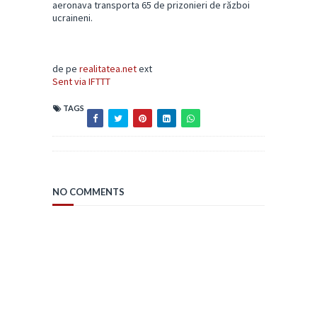
aeronava transporta 65 de prizonieri de război
ucraineni.
de pe
realitatea.net
ext
Sent via IFTTT
TAGS
NO COMMENTS