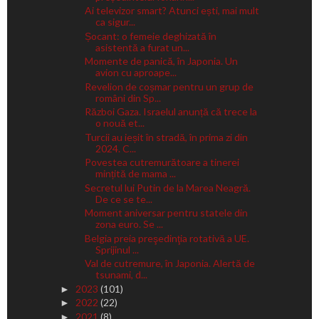
Ai televizor smart? Atunci ești, mai mult
ca sigur...
Șocant: o femeie deghizată în
asistentă a furat un...
Momente de panică, în Japonia. Un
avion cu aproape...
Revelion de coșmar pentru un grup de
români din Sp...
Război Gaza. Israelul anunță că trece la
o nouă et...
Turcii au ieșit în stradă, în prima zi din
2024. C...
Povestea cutremurătoare a tinerei
mințită de mama ...
Secretul lui Putin de la Marea Neagră.
De ce se te...
Moment aniversar pentru statele din
zona euro. Se ...
Belgia preia preşedinţia rotativă a UE.
Sprijinul ...
Val de cutremure, în Japonia. Alertă de
tsunami, d...
2023
(101)
►
2022
(22)
►
2021
(8)
►