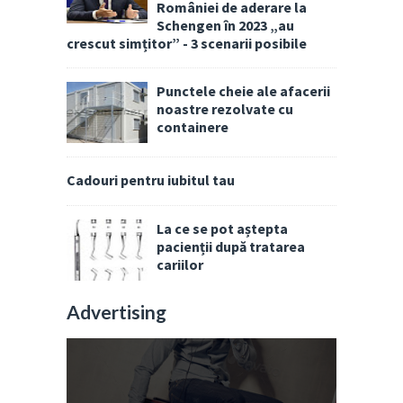
României de aderare la
Schengen în 2023 „au
crescut simțitor” - 3 scenarii posibile
Punctele cheie ale afacerii
noastre rezolvate cu
containere
Cadouri pentru iubitul tau
La ce se pot aștepta
pacienții după tratarea
cariilor
Advertising