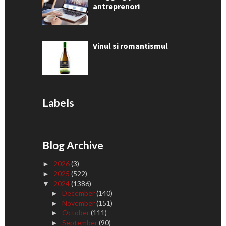
antreprenori
Vinul si romantismul
Labels
Blog Archive
2026
(3)
►
2025
(522)
►
2024
(1386)
▼
December
(140)
►
November
(151)
►
October
(111)
►
September
(90)
►