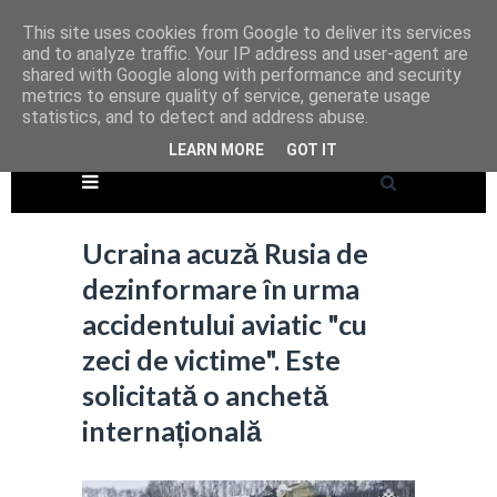
This site uses cookies from Google to deliver its services
and to analyze traffic. Your IP address and user-agent are
shared with Google along with performance and security
metrics to ensure quality of service, generate usage
statistics, and to detect and address abuse.
LEARN MORE
GOT IT
Ucraina acuză Rusia de
dezinformare în urma
accidentului aviatic "cu
zeci de victime". Este
solicitată o anchetă
internațională