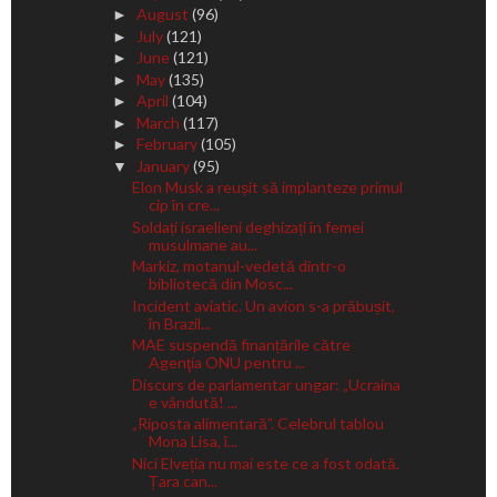
August
(96)
►
July
(121)
►
June
(121)
►
May
(135)
►
April
(104)
►
March
(117)
►
February
(105)
►
January
(95)
▼
Elon Musk a reușit să implanteze primul
cip în cre...
Soldați israelieni deghizați în femei
musulmane au...
Markiz, motanul-vedetă dintr-o
bibliotecă din Mosc...
Incident aviatic. Un avion s-a prăbușit,
în Brazil...
MAE suspendă finanțările către
Agenţia ONU pentru ...
Discurs de parlamentar ungar: „Ucraina
e vândută! ...
„Riposta alimentară”. Celebrul tablou
Mona Lisa, î...
Nici Elveția nu mai este ce a fost odată.
Țara can...