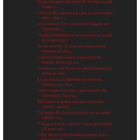
Războiul agriculturii în UE. Franța acuză
Italia ș...
Otrava din carnea pe care o consumăm
zilnic. Noul ...
Atac armat, într-o biserică italiană din
Istanbul:...
Două protestatare au aruncat cu supă
în celebra pi...
Rusia anunță că vrea să negocizeze
livrarea de gaz...
Carnea românească exportată în
Franța, distrusă cu...
Ucraina acuză Rusia de dezinformare în
urma accide...
Escrocheria cu biletele de metrou
căreia i-au căzu...
Umor negru într-un supermarket din
Germania: Sarma...
Bill Gates a vorbit despre motivele
pentru care îl...
Cel puțin 65 de morți după ce un avion
militar rus...
"Pașaportul de carbon", noua găselniță
UE prin car...
Lider din partidul lui Nehammer, prins
beat la vol...