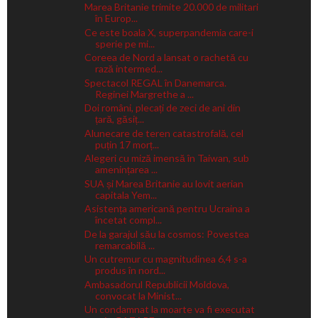
Marea Britanie trimite 20.000 de militari
în Europ...
Ce este boala X, superpandemia care-i
sperie pe mi...
Coreea de Nord a lansat o rachetă cu
rază intermed...
Spectacol REGAL în Danemarca.
Reginei Margrethe a ...
Doi români, plecați de zeci de ani din
țară, găsiț...
Alunecare de teren catastrofală, cel
puțin 17 morț...
Alegeri cu miză imensă în Taiwan, sub
amenințarea ...
SUA și Marea Britanie au lovit aerian
capitala Yem...
Asistența americană pentru Ucraina a
încetat compl...
De la garajul său la cosmos: Povestea
remarcabilă ...
Un cutremur cu magnitudinea 6,4 s-a
produs în nord...
Ambasadorul Republicii Moldova,
convocat la Minist...
Un condamnat la moarte va fi executat