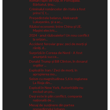
Român răpit de ruși, în Portugalia.
Bărbatul, ținu...
Criminalul româncelor din Italia a fost
prins! E t...
Președintele belarus, Aleksandr
Lukașenko, și-a ac...
Război economic între China și UE.
Mașini electric...
2024 - anul războaielor! Un nou conflict
la orizon...
Accident feroviar grav: zeci de morți și
răniți, d...
Surpriză în Coreea de Nord - A fost
anunțată succe...
Donald Trump și Bill Clinton, în dosarul
orgiilor ...
Explozii în Iran / Zeci de morți, în
apropierea mo...
Seism cu magnitudinea 5,6 în regiunea
La Rioja din...
Explozii în New York. Autoritățile nu
exclud un po...
Deși este în plin conflict, compania
națională de ...
Mesaj de susținere din partea
președintelui Iohann...