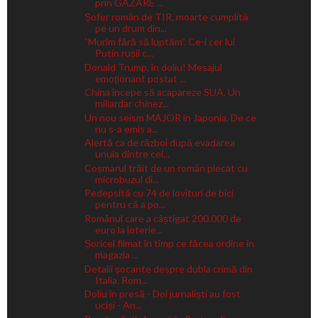
prin GAZARE ...
Șofer român de TIR, moarte cumplită
pe un drum din...
”Murim fără să luptăm”. Ce-i cer lui
Putin rușii c...
Donald Trump, în doliu! Mesajul
emoționant postat ...
China începe să acapareze SUA. Un
miliardar chinez...
Un nou seism MAJOR în Japonia. De ce
nu s-a emis a...
Alertă ca de război după evadarea
unuia dintre cei...
Coșmarul trăit de un român plecat cu
microbuzul di...
Pedepsită cu 74 de lovituri de bici
pentru că a po...
Românul care a câștigat 200.000 de
euro la loterie...
Șoricel filmat în timp ce făcea ordine în
magazia ...
Detalii șocante despre dubla crimă din
Italia. Rom...
Doliu în presă - Doi jurnaliști au fost
uciși - An...