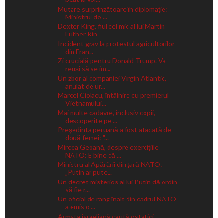
Mutare surprinzătoare în diplomație:
Ministrul de ...
Dexter King, fiul cel mic al lui Martin
Luther Kin...
Incident grav la protestul agricultorilor
din Fran...
Zi crucială pentru Donald Trump. Va
reuși să se im...
Un zbor al companiei Virgin Atlantic,
anulat de ur...
Marcel Ciolacu, întâlnire cu premierul
Vietnamului...
Mai multe cadavre, inclusiv copii,
descoperite pe ...
Preşedinta peruană a fost atacată de
două femei: "...
Mircea Geoană, despre exercițiile
NATO: E bine că ...
Ministru al Apărării din țară NATO:
„Putin ar pute...
Un decret misterios al lui Putin dă ordin
să fie r...
Un oficial de rang înalt din cadrul NATO
a emis o ...
Armata israeliană caută ostatici